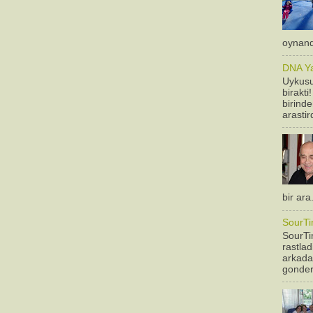
oynandi
DNA Yan
Uykusu
birakti
birinde
arastir
bir ara
SourTi
SourTim
rastla
arkadas
gonderm