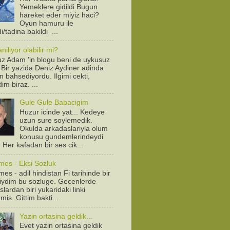
Yemeklere gidildi Bugun
hareket eder miyiz haci?
Oyun hamuru ile
/tadina bakildi ...
iliyor olabilir mi?
z Adam 'in blogu beni de uykusuz
! Bir yazida Deniz Aydiner adinda
n bahsediyordu. Ilgimi cekti,
dim biraz. ...
Gule Gule Babacigim
Huzur icinde yat... Kedeye
uzun sure soylemedik.
Okulda arkadaslariyla olum
konusu gundemlerindeydi
. Her kafadan bir ses cik...
mes - Eksi Sozluk
es - adil hindistan Fi tarihinde bir
diydim bu sozluge. Gecenlerde
lardan biri yukaridaki linki
is. Gittim bakti...
Yazin ortasina geldik...
Evet yazin ortasina geldik