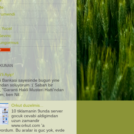
e
te
rumendi
 Yucel
Sevinc
Gungormus
KUNAN
'li Ayip!
i Bankasi sayesinde bugun yine
dan soluyorum :( Sabah bir
, "Garanti Hakli Musteri Hatti'ndan
m, ben Nil...
Orkut duzelmis...
10 tiklamanin 9unda server
gocuk cevabi aldigimdan
uzun zamandir
www.orkut.com 'a
iyordum. Bu aralar is guc yok, evde