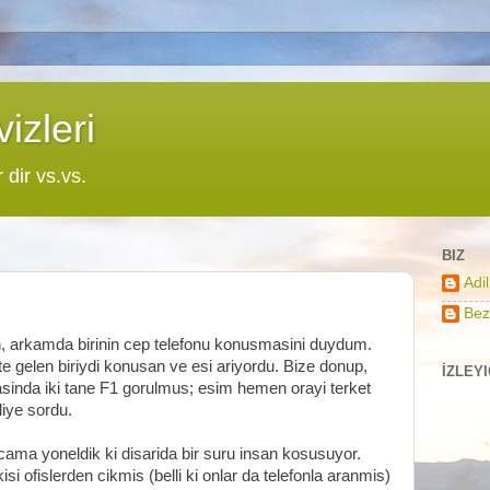
izleri
r dir vs.vs.
BIZ
Adi
Bez
, arkamda birinin cep telefonu konusmasini duydum.
te gelen biriydi konusan ve esi ariyordu. Bize donup,
İZLEY
kasinda iki tane F1 gorulmus; esim hemen orayi terket
diye sordu.
k cama yoneldik ki disarida bir suru insan kosusuyor.
i ofislerden cikmis (belli ki onlar da telefonla aranmis)