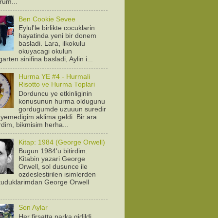
orum...
Ben Cookie Sevee
Eylul'le birlikte cocuklarin
hayatinda yeni bir donem
basladi. Lara, ilkokulu
okuyacagi okulun
arten sinifina basladi, Aylin i...
Hurma YE #4 - Hurmali
Risotto ve Hurma Toplari
Dorduncu ye etkinliginin
konusunun hurma oldugunu
gordugumde uzuuun suredir
yemedigim aklima geldi. Bir ara
rdim, bikmisim herha...
Kitap: 1984 (George Orwell)
Bugun 1984'u bitirdim.
Kitabin yazari George
Orwell, sol dusunce ile
ozdeslestirilen isimlerden
Okuduklarimdan George Orwell
.
Son Aylar
Her firsatta parka gidildi.