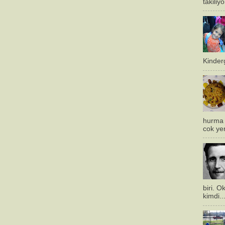
takiliy
Kinderg
hurma 
cok ye
biri. 
kimdi..