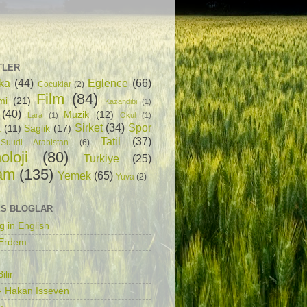
TLER
ka
(44)
Eglence
(66)
Cocuklar
(2)
Film
(84)
mi
(21)
Kazandibi
(1)
(40)
Muzik
(12)
Lara
(1)
Okul
(1)
Sirket
(34)
Spor
a
(11)
Saglik
(17)
Tatil
(37)
Suudi Arabistan
(6)
oloji
(80)
Turkiye
(25)
am
(135)
Yemek
(65)
Yuva
(2)
S BLOGLAR
g in English
 Erdem
ilir
- Hakan Isseven