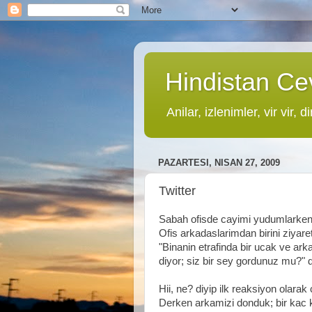
Hindistan Cev
Anilar, izlenimler, vir vir, di
PAZARTESI, NISAN 27, 2009
Twitter
Sabah ofisde cayimi yudumlarken
Ofis arkadaslarimdan birini ziyare
"Binanin etrafinda bir ucak ve ar
diyor; siz bir sey gordunuz mu?" 
Hii, ne? diyip ilk reaksiyon olara
Derken arkamizi donduk; bir kac kis