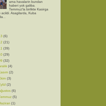
ama havalarin bundan
haberi yok galiba.
Temmuz'la birlikte Kasirga
 acildi. Asagilarda, Kuba
da...
13
(6)
12
(21)
11
(39)
10
(29)
09
(32)
Aralık
(4)
Kasım
(2)
Ekim
(3)
Eylül
(2)
Ağustos
(6)
Temmuz
(5)
Haziran
(1)