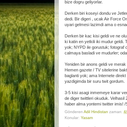
bize dogru geliyorlar.
Derken biri koseyi dondu ve Jetler 
dedi. Bir digeri , ucak Air Force
uyari gelmesi lazimdi ama o esna
Derken bir kac kisi geldi ve ne olu
ki katin en yetkili iki mudur geld
yok; NYPD ile gorustuk; fotograf 
calmaya basladi ve mudurler; odalar
Yeniden bir anons geldi ve merak 
Hemen gazete / TV sitelerine baktik
baglanti yok; ama Internete direkt
yazdigimda bir suru twit gordum.
3-5 kisi asagi inmemeye karar ver
de diger twittleri okuduk. Velhasil 
haber alma yontemi twitter imis! /S
Gönderen
Adil Hindistan
zaman:
4
Konular:
Yasam