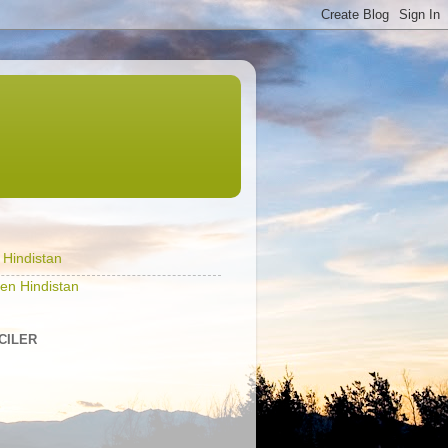
l Hindistan
en Hindistan
ICILER