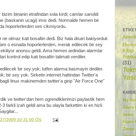
bizim binanin etrafindan sola kirdi; camlar sarsildi
 One (baskanin ucagi) imis dedi. Normalde hemen bir
da hoporlerlerden ses cikmiyordu.
ETIKE
Ameri
r ne olmaz kati bosaltin dedi. Biz hala disari bakiyorduk
i. Tam o esnada hoporlerlerden, merak edilecek bir sey
Ekono
Kitap
cekiliyor anonsu geldi. Ama hemen ardindan alarmlar
i kontrol edip kati bosaltin talimati verdiler.
Politik
(31)
Tekn
edilecek bir sey yok; lutfen alarma basmayin dediler.
; bir sey yok. Sirketin internet hattindan Twitter'a
Yas
 bagli linux makinemden twitter'a girip "Air Force One"
KARDE
dik ve twitter'dan hem ogrendiklerimizi paylastik hem
My Blo
2-3 farkli izah geldi ama bu olayla farkettim ki en hizli
Dilara
aygilar...
Selen
/27/2009 10:31:00 ÖS
Figen B
Zeren 