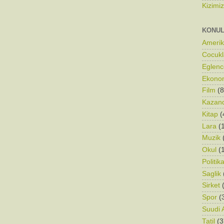
Kizimi
KONU
Ameri
Cocukl
Eglenc
Ekono
Film
(8
Kazand
Kitap
(
Lara
(
Muzik
Okul
(
Politik
Saglik
Sirket
Spor
(
Suudi 
Tatil
(3