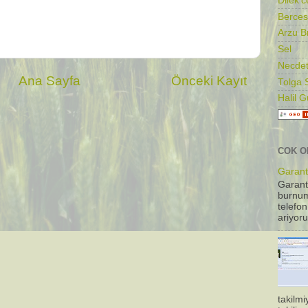
Dilek'c
Berces
Arzu B
Sel
Necdet
Ana Sayfa
Önceki Kayıt
Tolga 
Halil 
COK O
Garanti
Garant
burnum
telefon
ariyoru
takilm