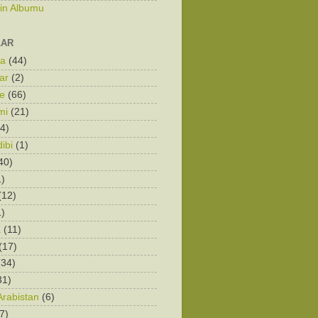
zin Albumu
LAR
ka
(44)
ar
(2)
e
(66)
mi
(21)
4)
ibi
(1)
40)
1)
(12)
1)
a
(11)
(17)
(34)
31)
Arabistan
(6)
7)