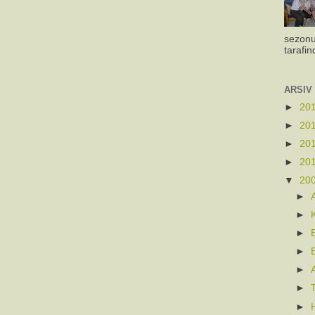
sezonu
tarafin
ARSIV
►
20
►
20
►
20
►
20
▼
20
►
►
►
►
►
►
►