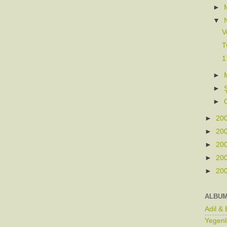
►
▼
Ve
T
1
►
►
►
►
20
►
20
►
20
►
20
►
20
ALBU
Adil &
Yegenl