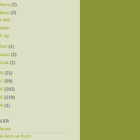
Mayıs
(2)
Nisan
(3)
 bitti...
witter
7. Ay
Mart
(1)
Şubat
(2)
Ocak
(1)
08
(21)
07
(59)
06
(202)
05
(219)
04
(1)
MLER
 Bezen
er Azra ve Ecrin