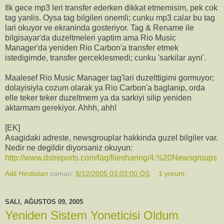
Ilk gece mp3 leri transfer ederken dikkat etmemisim, pek cok
tag yanlis. Oysa tag bilgileri onemli; cunku mp3 calar bu tag
lari okuyor ve ekraninda gosteriyor. Tag & Rename ile
bilgisayar'da duzeltmeleri yaptim ama Rio Music
Manager'da yeniden Rio Carbon'a transfer etmek
istedigimde, transfer gerceklesmedi; cunku 'sarkilar ayni'.
Maalesef Rio Music Manager tag'lari duzelttigimi gormuyor;
dolayisiyla cozum olarak ya Rio Carbon'a baglanip, orda
elle teker teker duzeltmem ya da sarkiyi silip yeniden
aktarmam gerekiyor. Ahhh, ahh!
[EK]
Asagidaki adreste, newsgrouplar hakkinda guzel bilgiler var.
Nedir ne degildir diyorsaniz okuyun:
http://www.dslreports.com/faq/filesharing/4.%20Newsgroups
Adil Hindistan
zaman:
8/12/2005 03:03:00 ÖS
1 yorum:
SALI, AĞUSTOS 09, 2005
Yeniden Sistem Yoneticisi Oldum