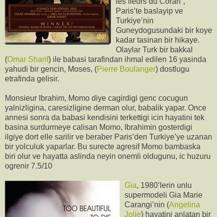
les fleurs du Coran”,
Paris’te baslayip ve
Turkiye’nin
Guneydogusundaki bir koye
kadar tasinan bir hikaye.
Olaylar Turk bir bakkal
(
Omar Sharif
) ile babasi tarafindan ihmal edilen 16 yasinda
yahudi bir gencin, Moses, (
Pierre Boulanger
) dostlugu
etrafinda gelisir.
Monsieur Ibrahim, Momo diye cagirdigi genc cocugun
yalnizligina, caresizligine derman olur, babalik yapar. Once
annesi sonra da babasi kendisini terkettigi icin hayatini tek
basina surdurmeye calisan Momo, Ibrahimin gosterdigi
ilgiye dort elle sarilir ve beraber Paris’den Turkiye’ye uzanan
bir yolculuk yaparlar. Bu surecte agresif Momo bambaska
biri olur ve hayatta aslinda neyin onemli oldugunu, ic huzuru
ogrenir 7.5/10
Gia
, 1980’lerin unlu
supermodeli Gia Marie
Carangi’nin (
Angelina
Jolie
) hayatini anlatan bir