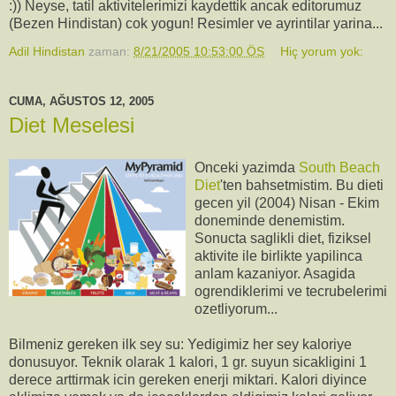
:)) Neyse, tatil aktivitelerimizi kaydettik ancak editorumuz
(Bezen Hindistan) cok yogun! Resimler ve ayrintilar yarina...
Adil Hindistan
zaman:
8/21/2005 10:53:00 ÖS
Hiç yorum yok:
CUMA, AĞUSTOS 12, 2005
Diet Meselesi
Onceki yazimda
South Beach
Diet
'ten bahsetmistim. Bu dieti
gecen yil (2004) Nisan - Ekim
doneminde denemistim.
Sonucta saglikli diet, fiziksel
aktivite ile birlikte yapilinca
anlam kazaniyor. Asagida
ogrendiklerimi ve tecrubelerimi
ozetliyorum...
Bilmeniz gereken ilk sey su: Yedigimiz her sey kaloriye
donusuyor. Teknik olarak 1 kalori, 1 gr. suyun sicakligini 1
derece arttirmak icin gereken enerji miktari. Kalori diyince