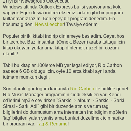
2) Iyi Bir Newsgroup Okuyucusu
Windows altinda Outlook Express bu isi yapiyor ama kotu
yapiyor. Eger dosya indirecekseniz, adam gibi bir program
kullanmaniz lazim. Ben epey bir program denedim. En
hosuma gideni
NewsLeecher
! Tavsiye ederim.
Populer bir iki kitabi indirip dinlemeye basladim. Gayet hos
bir tecrube. Bazi insanlari (Ornek. Bezen) araba tuttugu icin
kitap okuyamiyorlar ama kitap dinlemek guzel bir cozum
olabilir!
Tabii bu kitaplar 100lerce MB yer isgal ediyor, Rio Carbon
sadece 6 GB oldugu icin, oyle 10larca kitabi ayni anda
tutmam mumkun degil.
Son olarak, gordugum kadariyla
Rio Carbon
ile birlikte genel
Rio Music Manager programinin ciddi eksikleri var. Kendi
cd'lerimi mp3'e cevirirken "Sarkici > album > Sarkici - Sarki
Sirasi - Sarki Adi" gibi bir duzende atmis ve tum tag
bilgilerini doldurmustum ama internetten indirdigim mp3lerin
'tag' bilgileri yalan yanlis ama bunlari duzeltmek icin harika
bir program var:
Tag & Rename
!