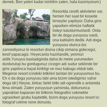
demek. Ben yeteri kadar isirildim zaten, hala kasiniyorum:)
Resortda cesitli aktiviteler var,
hemen her saat bir kosede
birseyler yapiliyor. Daha giris
yaparken elimize haftalik
listeyi tutusturmuslardi. Orda
bir de doga yuruyusu vardi,
ona katilalim dedik. Adi doga
yuruyusu olunca biz
zannediyoruz ki resortun disina cikip ormana gidecegiz,
kesif yapacagiz. Heyecanla hazirlandik, yerimizi
aldik.Yuruyus basladiginda daha iki metre yurumeden
durdurulup bu gordugunuz cicegin adi sudur seklinde bir
giris yapilinca hayal kirikligi ve muz kabugu olduk tabi.
Megerse resort icindeki bitkileri tanitan bir yuruyusmus bu.
Eh o da doga yuruyusu tabi ama bizim istedigimiz vahsi
doga idi:) Neyse, birkac farkli bitki adi ogrendik o anlamda
fena olmadi. Zaten yuruyusun yarisinda, dokununca
yapraklari kapanan bir bitkinin fotografini cekmekle
ugrasirken grubu kaybettik, bizim doga yuruyusu resort ici
fotograf cekme isine donustu.