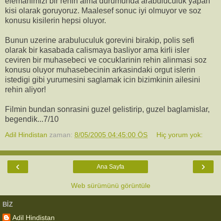
elemanimizi bir rehin alma durumunda arabuluculuk yapan
kisi olarak goruyoruz. Maalesef sonuc iyi olmuyor ve soz
konusu kisilerin hepsi oluyor.
Bunun uzerine arabuluculuk gorevini birakip, polis sefi
olarak bir kasabada calismaya basliyor ama kirli isler
ceviren bir muhasebeci ve cocuklarinin rehin alinmasi soz
konusu oluyor muhasebecinin arkasindaki orgut islerin
istedigi gibi yurumesini saglamak icin bizimkinin ailesini
rehin aliyor!
Filmin bundan sonrasini guzel gelistirip, guzel baglamislar,
begendik...7/10
Adil Hindistan
zaman:
8/05/2005 04:45:00 ÖS
Hiç yorum yok:
‹
›
Ana Sayfa
Web sürümünü görüntüle
BIZ
Adil Hindistan