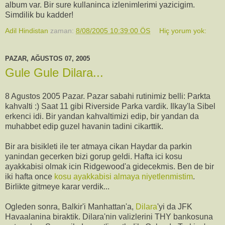
album var. Bir sure kullaninca izlenimlerimi yazicigim.
Simdilik bu kadder!
Adil Hindistan
zaman:
8/08/2005 10:39:00 ÖS
Hiç yorum yok:
PAZAR, AĞUSTOS 07, 2005
Gule Gule Dilara...
8 Agustos 2005 Pazar. Pazar sabahi rutinimiz belli: Parkta
kahvalti :) Saat 11 gibi Riverside Parka vardik. Ilkay'la Sibel
erkenci idi. Bir yandan kahvaltimizi edip, bir yandan da
muhabbet edip guzel havanin tadini cikarttik.
Bir ara bisikleti ile ter atmaya cikan Haydar da parkin
yanindan gecerken bizi gorup geldi. Hafta ici kosu
ayakkabisi olmak icin Ridgewood'a gidecekmis. Ben de bir
iki hafta once
kosu ayakkabisi almaya niyetlenmistim
.
Birlikte gitmeye karar verdik...
Ogleden sonra, Balkir'i Manhattan'a,
Dilara
'yi da JFK
Havaalanina biraktik. Dilara'nin valizlerini THY bankosuna