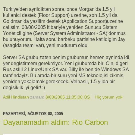
Turkiye'den ayrildiktan sonra, once Morgan'da 1.5 yil
kullanici destek (Floor Support) uzerine, son 1.5 yil da
Goldman'da yazilim destek (Application Support)uzerine
calistim. 08/08/2005 itibariyle yeniden Sunucu Sistem
Yoneticiligine (Server System Administrator - SA) donmus
bulunuyorum. Hafta sonu barbeku partisine katildigim Jay
(asagida resmi var), yeni mudurum oldu.
Server SA grubu zaten benim grubumun hemen ayninda idi,
yer degistirmem gerekmiyor. Yeni grubumda biri Cin, digeri
Rus asilli 2 Linux/Unix SA var. Billy ile ben de Windows SA
tarafindayiz. Bu arada bir suru yeni MS teknolojisi cikmis,
yeniden yakalamak gerekecek. Velhasil, 1.5 yilda bir
degisiklik iyi gelir! :)
Adil Hindistan
zaman:
8/09/2005 11:35:00 ÖS
Hiç yorum yok:
PAZARTESI, AĞUSTOS 08, 2005
Dayanamadim aldim: Rio Carbon