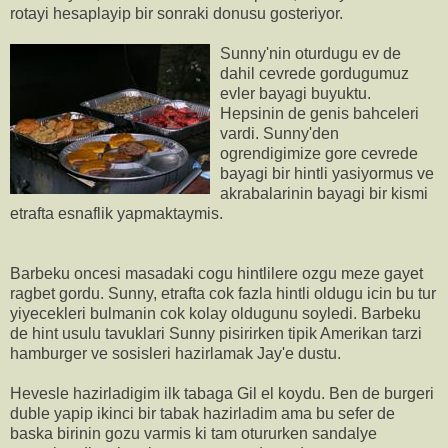
rotayi hesaplayip bir sonraki donusu gosteriyor.
Sunny'nin oturdugu ev de
dahil cevrede gordugumuz
evler bayagi buyuktu.
Hepsinin de genis bahceleri
vardi. Sunny'den
ogrendigimize gore cevrede
bayagi bir hintli yasiyormus ve
akrabalarinin bayagi bir kismi
etrafta esnaflik yapmaktaymis.
Barbeku oncesi masadaki cogu hintlilere ozgu meze gayet
ragbet gordu. Sunny, etrafta cok fazla hintli oldugu icin bu tur
yiyecekleri bulmanin cok kolay oldugunu soyledi. Barbeku
de hint usulu tavuklari Sunny pisirirken tipik Amerikan tarzi
hamburger ve sosisleri hazirlamak Jay'e dustu.
Hevesle hazirladigim ilk tabaga Gil el koydu. Ben de burgeri
duble yapip ikinci bir tabak hazirladim ama bu sefer de
baska birinin gozu varmis ki tam otururken sandalye