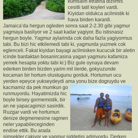
kumsalin etrafina dizilmis
cesitli tatil koyleri vardi.
Kiyidan oldukca acilmistik ki
hava birden karardi.
Jamaica’da hergun ogleden sonra saat 2-2.30 gibi yagmur
yagmaya basliyor ve 2 saat kadar yagiyor. Bu istisnasiz
hergun boyle. Yagmur aylarinda cok daha fazla yagiyormus
tabi. Bu bizi hic etkilemedi tabi ki, yagmurda yuzmek cok
eglenceli. Fakat kiyidan bayagi acilmisken kucucuk bir aletin
icinde bardaktan bosanircasina yagan yagmuru kafamiza
yemek hesapta yoktu tabi ki:) Biz gule oynaya devam
ederken birden bizden yarim mil ilerde, gokyuzunde
kocaman bir hortum olustugunu gorduk. Hortumun ucu
yerden epeyce yukseydeydi ama yonu bize dogruydu ve
kacmamiz da pek mumkun go
runmuyordu. Hayatimizda hic
boyle birsey gormemistik, bir
an ne yapacagimizi sasirdik.
Ruzgar vardi ve hortumun
denize degmemesine ragmen
neler yapabileceginden
endise ettik. Bu arada
simsekler cakiyor ve yagmur siddetini artiriyordu. Derken