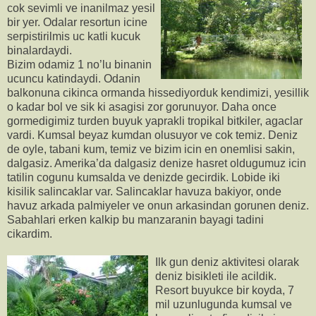
cok sevimli ve inanilmaz yesil
bir yer. Odalar resortun icine
serpistirilmis uc katli kucuk
binalardaydi.
Bizim odamiz 1 no’lu binanin
ucuncu katindaydi. Odanin
balkonuna cikinca ormanda hissediyorduk kendimizi, yesillik
o kadar bol ve sik ki asagisi zor gorunuyor. Daha once
gormedigimiz turden buyuk yaprakli tropikal bitkiler, agaclar
vardi. Kumsal beyaz kumdan olusuyor ve cok temiz. Deniz
de oyle, tabani kum, temiz ve bizim icin en onemlisi sakin,
dalgasiz. Amerika’da dalgasiz denize hasret oldugumuz icin
tatilin cogunu kumsalda ve denizde gecirdik. Lobide iki
kisilik salincaklar var. Salincaklar havuza bakiyor, onde
havuz arkada palmiyeler ve onun arkasindan gorunen deniz.
Sabahlari erken kalkip bu manzaranin bayagi tadini
cikardim.
Ilk gun deniz aktivitesi olarak
deniz bisikleti ile acildik.
Resort buyukce bir koyda, 7
mil uzunlugunda kumsal ve