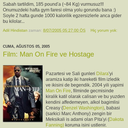
Sabah tartildim, 185 pound'a (~84 Kg) vurmusuz!!!
Onumuzdeki hafta gym faresi olma yolu gorundu bana :)
Soyle 2 hafta gunde 1000 kalorilik egzersizlerle anca gider
bu kilolar...
Adil Hindistan
zaman:
8/07/2005 05:27:00 ÖS
Hiç yorum yok:
CUMA, AĞUSTOS 05, 2005
Film: Man On Fire ve Hostage
Pazartesi ve Sali gunleri
Dilara
'yi
aramiza katip iki hareketli film izledik
ve ikisini de begendik. 2004 yili yapimi
Man On Fire
, filminde gecmisinde
kiralik katil olarak calisan ve bu yuzden
kendini affedemeyen, alkol bagimlisi
Creasy (
Denzel Washington)
, babasi
(sarkici Marc Anthony) zengin bir
Meksikali is adami olan Pita'yi (
Dakota
Fanning)
koruma isini ustlenir.