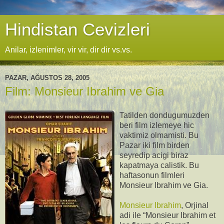
Hindistan Cevizleri
Anilar, izlenimler, vir vir, dir dir vs.vs.
PAZAR, AĞUSTOS 28, 2005
Film: Monsieur Ibrahim ve Gia
Tatilden dondugumuzden
beri film izlemeye hic
vaktimiz olmamisti. Bu
Pazar iki film birden
seyredip acigi biraz
kapatmaya calistik. Bu
haftasonun filmleri
Monsieur Ibrahim ve Gia.
Monsieur Ibrahim
, Orjinal
adi ile “Monsieur Ibrahim et