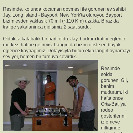
Resimde, kolunda kocaman dovmesi ile gorunen ev sahibi
Jay, Long Island - Bayport, New York'ta oturuyor. Bayport
bizim evden yaklasik 70 mil (~110 Km) uzakta. Biraz da
trafige yakalaninca gidisimiz 2 saat surdu.
Oldukca kalabalik bir parti oldu. Jay, bodrum katini eglence
merkezi haline getirmis. Langirt da bizim ofiste en buyuk
eglence kaynagimiz. Dolayisiyla butun ekip langirt oynamayi
seviyor, hemen bir turnuva cevirdik.
Resimde
solda
gorunen, Gil,
benim
mudurum. Iki
hafta once
Orta-Bati'ya
rodeo
gosterilerini
izlemeye
gittiginde