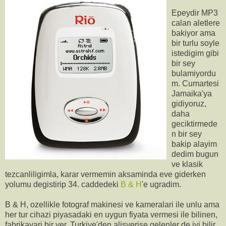
Epeydir MP3
calan aletlere
bakiyor ama
bir turlu soyle
istedigim gibi
bir sey
bulamiyordu
m. Cumartesi
Jamaika'ya
gidiyoruz,
daha
geciktirmede
n bir sey
bakip alayim
dedim bugun
ve klasik
tezcanliligimla, karar vermemin aksaminda eve giderken
yolumu degistirip 34. caddedeki
B & H
'e ugradim.
B & H, ozellikle fotograf makinesi ve kameralari ile unlu ama
her tur cihazi piyasadaki en uygun fiyata vermesi ile bilinen,
fabrikavari bir yer. Turkiye'den alisverise gelenler de iyi bilir.