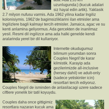
uzunlugunda:) (kucuk adalari
siz hayal edin artik). Yaklasik
2.7 milyon nufusu varmis. Ada 1962 yilina kadar Ingiliz
kolonisiymis. 1962’de bagimsizliklarini ilan etmisler ama
Ingilizlere bagli kalmayi tercih etmisler. Jamaica, agac ve su
kenti anlamina geliyormus. Ada gercekten de inanilmaz
yesil. Resmi dil ingilizce ama ada halki genelde kendi
aralarinda yerel bir dil kullaniyor.
Internette okudugumuz
bilimum yorumdan sonra
Couples Negril’de karar
kilmistik. Karayip ada
gezilerimizde all-inclusive
(hersey dahil) ve adult-only
(sadece yetiskinler icin)
resortlari tercih ediyoruz.
Couples Negril de isminden de anlasilacagi uzere sadece
ciftlere yonelik bir tatil koyuydu.
Couples daha once gittigimiz
resortlara nazaran kucuk ama