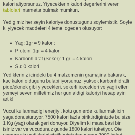
kalori aliyorsunuz. Yiyeceklerin kalori degerlerini veren
tablolari
internette bulmak mumkun.
Yedigimiz her seyin kaloriye donustugunu soylemistik. Soyle
ki yiyecek maddeleri 4 temel ogeden olusuyor:
Yag: 1gr = 9 kalori;
Protein: 1gr = 4 kalori
Karbonhidrat (Seker): 1 gr. = 4 kalori
Su: 0 kalori
Yedikleriniz icindeki bu 4 malzemenin gramajina bakarak,
kac kalori oldugunu bulabiliyorsunuz; yuksek karbonhidratli
pide/ekmek gibi yiyecekleri, sekerli icecekleri ve yagli etleri
yemeyi seven milletimiz her gun aldigi kaloriyi hesaplayin
artik!
Vucut kullanmadigi enerjiyi, kotu gunlerde kullanmak icin
yaga donusturuyor. 7500 kalori fazla biriktirdiginizde bu size
1 Kg (yag) olarak geri donuyor. Diyelim ki masa basi bir
isiniz var ve vucudunuz gunde 1800 kalori tuketiyor. Ote