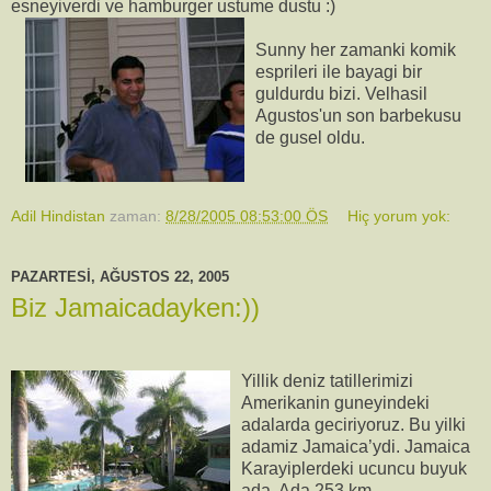
esneyiverdi ve hamburger ustume dustu :)
Sunny her zamanki komik
esprileri ile bayagi bir
guldurdu bizi. Velhasil
Agustos'un son barbekusu
de gusel oldu.
Adil Hindistan
zaman:
8/28/2005 08:53:00 ÖS
Hiç yorum yok:
PAZARTESI, AĞUSTOS 22, 2005
Biz Jamaicadayken:))
Yillik deniz tatillerimizi
Amerikanin guneyindeki
adalarda geciriyoruz. Bu yilki
adamiz Jamaica’ydi. Jamaica
Karayiplerdeki ucuncu buyuk
ada. Ada 253 km