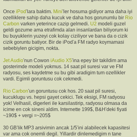
Once
iPod
'lara baktim.
Mini
'ler hosuma gidiyor ama daha iyi
ozelliklere sahip daha kucuk ve daha hos gorunumlu bir
Rio
Carbon
varken yeterince cazip gelmedi.
U2
modeli guzel
geldi gozume ama etrafimda alan insanlardan biliyorum ki
bu buyuklerin yuzeyi cok kolay ciziliyor ve bana da o cizik
cizik goruntu batiyor. Bir de iPod'a FM radyo koymamasi
sebebiylen gicigim, nokta.
Jet Audio
'nun Cowon
iAudio X5
'ina epey bir takildim ama
gosterimde modeli yokmus. 14 saat pil suresi var ve FM
radyosu, ses kaydetme su bu gibi aradigim tum ozellikler
vardi. Egimli goruntusu cok cekmedi.
Rio Carbon
'un goruntusu cok hos. 20 saat pil suresi,
kucuklugu vs. hepsi gayet cekici. Tek eksigi, FM radyosu
yok! Velhasil, digerleri ile karsilastirip, radyosu olmasa da
icime en cok sineni aldim. Internette 199$, B&H'deki fiyati
~190$ + vergi =~205$
30 GB'lik MP3 arsivimin ancak 1/5'ini alabilecek kapasitesi
var ama cok onemli degil. Yillardir dinlemedigim n tane