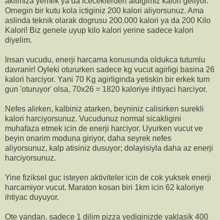
aklimiza yemek ya da iceceklerden aldigimiz kalori geliyor.
Ornegin bir kutu kola ictiginiz 200 kalori aliyorsunuz. Ama
aslinda teknik olarak dogrusu 200.000 kalori ya da 200 Kilo
Kalori! Biz genele uyup kilo kalori yerine sadece kalori
diyelim.
Insan vucudu, enerji harcama konusunda oldukca tutumlu
davranir! Oyleki otururken sadece kg vucut agirligi basina 26
kalori harciyor. Yani 70 Kg agirliginda yetiskin bir erkek tum
gun 'oturuyor' olsa, 70x26 = 1820 kaloriye ihtiyaci harciyor.
Nefes alirken, kalbiniz atarken, beyniniz calisirken surekli
kalori harciyorsunuz. Vucudunuz normal sicakligini
muhafaza etmek icin de enerji harciyor. Uyurken vucut ve
beyin onarim moduna giriyor, daha seyrek nefes
aliyorsunuz, kalp atisiniz dusuyor; dolayisiyla daha az enerji
harciyorsunuz.
Yine fiziksel guc isteyen aktiviteler icin de cok yuksek enerji
harcamiyor vucut. Maraton kosan biri 1km icin 62 kaloriye
ihtiyac duyuyor.
Ote yandan, sadece 1 dilim pizza yediginizde yaklasik 400