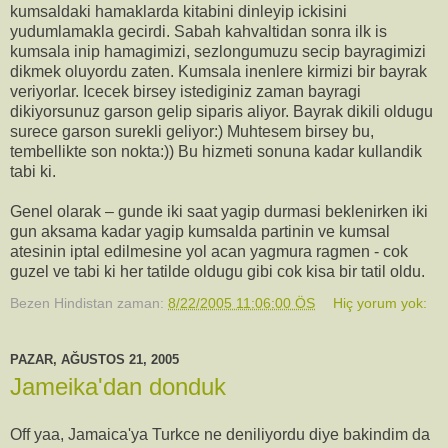
kumsaldaki hamaklarda kitabini dinleyip ickisini
yudumlamakla gecirdi. Sabah kahvaltidan sonra ilk is
kumsala inip hamagimizi, sezlongumuzu secip bayragimizi
dikmek oluyordu zaten. Kumsala inenlere kirmizi bir bayrak
veriyorlar. Icecek birsey istediginiz zaman bayragi
dikiyorsunuz garson gelip siparis aliyor. Bayrak dikili oldugu
surece garson surekli geliyor:) Muhtesem birsey bu,
tembellikte son nokta:)) Bu hizmeti sonuna kadar kullandik
tabi ki.
Genel olarak – gunde iki saat yagip durmasi beklenirken iki
gun aksama kadar yagip kumsalda partinin ve kumsal
atesinin iptal edilmesine yol acan yagmura ragmen - cok
guzel ve tabi ki her tatilde oldugu gibi cok kisa bir tatil oldu.
Bezen Hindistan
zaman:
8/22/2005 11:06:00 ÖS
Hiç yorum yok:
PAZAR, AĞUSTOS 21, 2005
Jameika'dan donduk
Off yaa, Jamaica'ya Turkce ne deniliyordu diye bakindim da