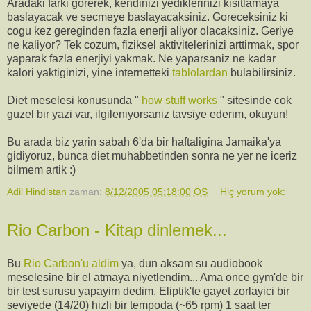
Aradaki farki gorerek, kendinizi yediklerinizi kisitlamaya
baslayacak ve secmeye baslayacaksiniz. Goreceksiniz ki
cogu kez gereginden fazla enerji aliyor olacaksiniz. Geriye
ne kaliyor? Tek cozum, fiziksel aktivitelerinizi arttirmak, spor
yaparak fazla enerjiyi yakmak. Ne yaparsaniz ne kadar
kalori yaktiginizi, yine internetteki
tablolardan
bulabilirsiniz.
Diet meselesi konusunda "
how stuff works
" sitesinde cok
guzel bir yazi var, ilgileniyorsaniz tavsiye ederim, okuyun!
Bu arada biz yarin sabah 6'da bir haftaligina Jamaika'ya
gidiyoruz, bunca diet muhabbetinden sonra ne yer ne iceriz
bilmem artik :)
Adil Hindistan
zaman:
8/12/2005 05:18:00 ÖS
Hiç yorum yok:
Rio Carbon - Kitap dinlemek...
Bu
Rio Carbon'u aldim
ya, dun aksam su audiobook
meselesine bir el atmaya niyetlendim... Ama once gym'de bir
bir test surusu yapayim dedim. Eliptik'te gayet zorlayici bir
seviyede (14/20) hizli bir tempoda (~65 rpm) 1 saat ter