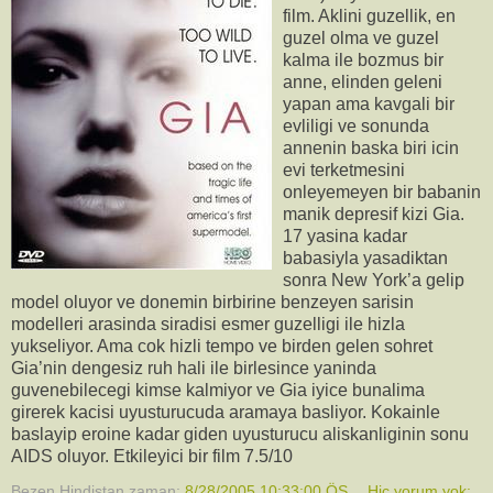
film. Aklini guzellik, en
guzel olma ve guzel
kalma ile bozmus bir
anne, elinden geleni
yapan ama kavgali bir
evliligi ve sonunda
annenin baska biri icin
evi terketmesini
onleyemeyen bir babanin
manik depresif kizi Gia.
17 yasina kadar
babasiyla yasadiktan
sonra New York’a gelip
model oluyor ve donemin birbirine benzeyen sarisin
modelleri arasinda siradisi esmer guzelligi ile hizla
yukseliyor. Ama cok hizli tempo ve birden gelen sohret
Gia’nin dengesiz ruh hali ile birlesince yaninda
guvenebilecegi kimse kalmiyor ve Gia iyice bunalima
girerek kacisi uyusturucuda aramaya basliyor. Kokainle
baslayip eroine kadar giden uyusturucu aliskanliginin sonu
AIDS oluyor. Etkileyici bir film 7.5/10
Bezen Hindistan
zaman:
8/28/2005 10:33:00 ÖS
Hiç yorum yok: