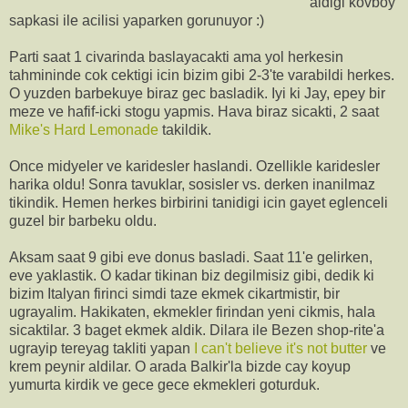
aldigi kovboy
sapkasi ile acilisi yaparken gorunuyor :)
Parti saat 1 civarinda baslayacakti ama yol herkesin
tahmininde cok cektigi icin bizim gibi 2-3'te varabildi herkes.
O yuzden barbekuye biraz gec basladik. Iyi ki Jay, epey bir
meze ve hafif-icki stogu yapmis. Hava biraz sicakti, 2 saat
Mike's Hard Lemonade
takildik.
Once midyeler ve karidesler haslandi. Ozellikle karidesler
harika oldu! Sonra tavuklar, sosisler vs. derken inanilmaz
tikindik. Hemen herkes birbirini tanidigi icin gayet eglenceli
guzel bir barbeku oldu.
Aksam saat 9 gibi eve donus basladi. Saat 11'e gelirken,
eve yaklastik. O kadar tikinan biz degilmisiz gibi, dedik ki
bizim Italyan firinci simdi taze ekmek cikartmistir, bir
ugrayalim. Hakikaten, ekmekler firindan yeni cikmis, hala
sicaktilar. 3 baget ekmek aldik. Dilara ile Bezen shop-rite'a
ugrayip tereyag takliti yapan
I can't believe it's not butter
ve
krem peynir aldilar. O arada Balkir'la bizde cay koyup
yumurta kirdik ve gece gece ekmekleri goturduk.