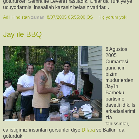
gotururken Semra ile Levent'i rastladik. Onlar da Turkiye'ye
ucuyorlarmis. Insaallah kazasiz belasiz varirlar...
Adil Hindistan
zaman:
8/07/2005 05:55:00 ÖS
Hiç yorum yok:
Jay ile BBQ
6 Agustos
2005
Cumartesi
gunu icin
bizim
mudurlerden
Jay'in
Barbeku
partisine
davetli idik. Is
arkadaslarimi
zla
tanissinlar,
calistigimiz insanlari gorsunler diye
Dilara
ve Balkir'i da
goturduk.