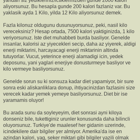
yandan siz yedikleriniz/ictiklerinizden gunde 2000 kalori
aliyorsunuz. Bu hesapla gunde 200 kalori fazlaniz var. Bu
yaklasik ayda 1 Kilo, yilda 12 Kilo aliyorsunuz demek.
Fazla kilonuz oldugunu dusunuyorsunuz, peki, nasil kilo
vereceksiniz? Hesap ortada, 7500 kalori yaktiginizda, 1 kilo
veriyorsunuz. Iste diet muhabbeti burda basliyor. Genelde
insanlar, kalorisi az yiyecekleri secip, daha az yiyerek, aldigi
enerji miktarini, harcayacagi enerji miktarinin altinda
tutuyorlar. Vucut, yeterince enerji alamadigi icin, yedek
deposunu, yani yaglari enerjiye donusturmeye basliyor ve
kilo vermeye basliyorsunuz.
Genelde sorun su ki sonsuza kadar diet yapamiyor, bir sure
sonra eski aliskanliklara donup, ihtiyacinizdan fazlasini size
verecek kadar yemek yemeye basliyorsunuz. Diet bir ise
yaramamis oluyor!
Bu arada sunu da soyleyeyim, diet sonrasi ayni kiloya
donseniz bile, tukettiginiz urunler konusunda daha bilincli
oluyorsunuz. Turkiye'de maalesef her gidanin uzerinde,
icindekilere dair bilgiler yer almiyor. Amerika'da ise en
azindan kalori, yag, seker miktari gibi bilgiler yazili olmak