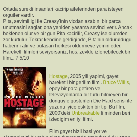
Ortada surekli insanlari kacirip ailelerinden para isteyen
orgutler vardir.
Pita, sevimliligi ile Creasy'inin vicdan azabini bir parca
unutmasini saglar, ona yeniden yasama sevinci verir. Ancak
beklenen olur ve bir gun Pita kacirilir, Creasy ise olumden
zor kurtulur. Tekrar kendine geldiginde, Pita'nin olduruldugu
haberini alir ve bulasan herkesi oldurmeye yemin eder.
Hareketli filmleri seviyorsaniz, hos, zevkle izlenebilecek bir
film... 7.5/10
Hostage
, 2005 yili yapimi, gayet
hareketli bir gerilim filmi.
Bruce Willis
,
epey bir para getiren ve
televizyonlarda bir turlu bitmeyen bir
donguyle gosterilen Die Hard serisi ile
yuzunu iyice eskiten bir tip. Bu film,
2000'deki
Unbreakable
filminden beri
izledigim en iyi filmi.
Film gayet hizli basliyor ve