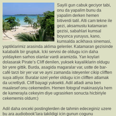
Sayili gun cabuk geciyor tabi,
onu da yapalim bunu da
yapalim derken hemen
bitiverdi tatil. Alti cam tekne ile
gezi, aksamustu katamaran
gezisi, sabahlari kumsal
boyunca yuruyus, kano,
kumsalda acikhava sinemasi,
yaptiklarimiz arasinda aklima gelenler. Katamaran gezisinde
kalabalik bir gruptuk. Icki servisi de oldugu icin daha
yoldayken sarhos olanlar vardi aramizda. Yan koylari
dolasarak Pirate’s Cliff denilen, yuksek kayaliklarin oldugu
bir yere gittik. Burda, asagida magaralar var, ustte de bar-
café tarzi bir yer var ve ayni zamanda isteyenler cikip clifften
suya atliyor. Buralar ozel yerler oldugu icin clifften atlamak
da ucretliydi. Cliff bayagi yuksekti. Adil atladi ama ben
maalesef onu cekemedim. Hemen fotograf makinasiyla hem
de kamerayla cekeyim diye ugrasirken sonucta hicbiriyle
cekememis oldum:)
Adil daha onceki postinglerden de tahmin edeceginiz uzere
bu ara audiobook’lara takildigi icin gunun cogunu