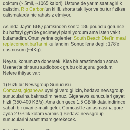
doktum (> 5mil, ~1065 kalori). Ustune de yarim saat agirlik
calistim.
Rio Carbon
'un kilifi, shorta takiliyor ve bu tur fiziksel
calismalarda hic rahatsiz etmiyor.
Aslinda Jay'in BBQ partisinden sonra 186 pound'u gorunce
bu haftayi gym'de gecirmeyi planliyordum ama isten vakit
bulamadim. Onun yerine oglenleri
South Beach Diet'in meal
replacement bar'larini
kullandim. Sonuc fena degil; 178'e
dusmusum (~4Kg).
Neyse, konumuza donersek. Kisa bir arastimadan sonra
Usenet'te bir suru audiobook grubu oldugunu gordum.
Nelere ihtiyac var:
1) Hizli bir Newsgroup Sunucusu
Comcast
,
giganews
uyeligi verdigi icin, bedava newsgroup
sunucularina bakmadim henuz. Giganews sunuculari gayet
hizli (350-400 KB/s). Ama dun gece 1.5 GB'lik data indirince,
sabah bir uyari e-maili geldi. Comcast'le anlasmasina gore
ayda 2 GB'lik kotam varmis :( Bedava newsgroup
sunucularini arastirmam gerekecek.