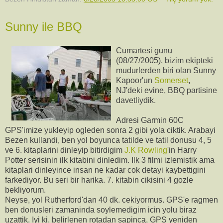
Sunny ile BBQ
Cumartesi gunu
(08/27/2005), bizim ekipteki
mudurlerden biri olan Sunny
Kapoor'un
Somerset
,
NJ'deki evine, BBQ partisine
davetliydik.
Adresi Garmin 60C
GPS'imize yukleyip ogleden sonra 2 gibi yola ciktik. Arabayi
Bezen kullandi, ben yol boyunca tatilde ve tatil donusu 4, 5
ve 6. kitaplarini dinleyip bitirdigim
J.K Rowling
'in Harry
Potter serisinin ilk kitabini dinledim. Ilk 3 filmi izlemistik ama
kitaplari dinleyince insan ne kadar cok detayi kaybettigini
farkediyor. Bu seri bir harika. 7. kitabin cikisini 4 gozle
bekliyorum.
Neyse, yol Rutherford'dan 40 dk. cekiyormus. GPS'e ragmen
ben donusleri zamaninda soylemedigim icin yolu biraz
uzattik. Iyi ki, belirlenen rotadan sapinca, GPS yeniden