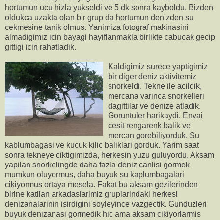
hortumun ucu hizla yukseldi ve 5 dk sonra kayboldu. Bizden
oldukca uzakta olan bir grup da hortumun denizden su
cekmesine tanik olmus. Yanimiza fotograf makinasini
almadigimiz icin bayagi hayiflanmakla birlikte cabucak gecip
gittigi icin rahatladik.
Kaldigimiz surece yaptigimiz
bir diger deniz aktivitemiz
snorkeldi. Tekne ile acildik,
mercana varinca snorkelleri
dagittilar ve denize atladik.
Goruntuler harikaydi. Envai
cesit rengarenk balik ve
mercan gorebiliyorduk. Su
kablumbagasi ve kucuk kilic baliklari gorduk. Yarim saat
sonra tekneye ciktigimizda, herkesin yuzu guluyordu. Aksam
yapilan snorkelingde daha fazla deniz canlisi gormek
mumkun oluyormus, daha buyuk su kaplumbagalari
cikiyormus ortaya mesela. Fakat bu aksam gezilerinden
birine katilan arkadaslarimiz gruplarindaki herkesi
denizanalarinin isirdigini soyleyince vazgectik. Gunduzleri
buyuk denizanasi gormedik hic ama aksam cikiyorlarmis