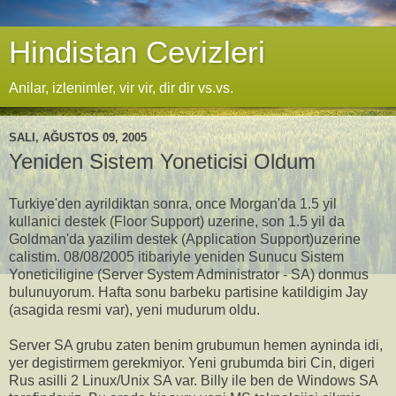
Hindistan Cevizleri
Anilar, izlenimler, vir vir, dir dir vs.vs.
SALI, AĞUSTOS 09, 2005
Yeniden Sistem Yoneticisi Oldum
Turkiye'den ayrildiktan sonra, once Morgan'da 1.5 yil
kullanici destek (Floor Support) uzerine, son 1.5 yil da
Goldman'da yazilim destek (Application Support)uzerine
calistim. 08/08/2005 itibariyle yeniden Sunucu Sistem
Yoneticiligine (Server System Administrator - SA) donmus
bulunuyorum. Hafta sonu barbeku partisine katildigim Jay
(asagida resmi var), yeni mudurum oldu.
Server SA grubu zaten benim grubumun hemen ayninda idi,
yer degistirmem gerekmiyor. Yeni grubumda biri Cin, digeri
Rus asilli 2 Linux/Unix SA var. Billy ile ben de Windows SA