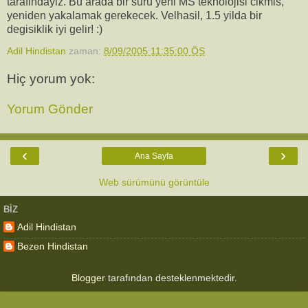
tarafindayiz. Bu arada bir suru yeni MS teknolojisi cikmis,
yeniden yakalamak gerekecek. Velhasil, 1.5 yilda bir
degisiklik iyi gelir! :)
Adil Hindistan
zaman:
8/09/2005 11:35:00 ÖS
Hiç yorum yok:
Yorum Gönder
‹
›
Ana Sayfa
Web sürümünü görüntüle
BIZ
Adil Hindistan
Bezen Hindistan
Blogger
tarafından desteklenmektedir.