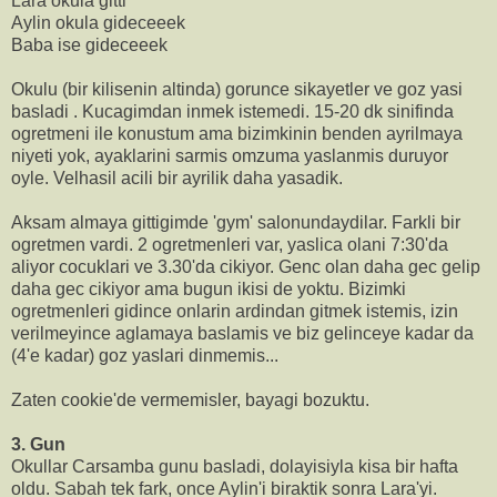
Lara okula gitti
Aylin okula gideceeek
Baba ise gideceeek
Okulu (bir kilisenin altinda) gorunce sikayetler ve goz yasi
basladi . Kucagimdan inmek istemedi. 15-20 dk sinifinda
ogretmeni ile konustum ama bizimkinin benden ayrilmaya
niyeti yok, ayaklarini sarmis omzuma yaslanmis duruyor
oyle. Velhasil acili bir ayrilik daha yasadik.
Aksam almaya gittigimde 'gym' salonundaydilar. Farkli bir
ogretmen vardi. 2 ogretmenleri var, yaslica olani 7:30'da
aliyor cocuklari ve 3.30'da cikiyor. Genc olan daha gec gelip
daha gec cikiyor ama bugun ikisi de yoktu. Bizimki
ogretmenleri gidince onlarin ardindan gitmek istemis, izin
verilmeyince aglamaya baslamis ve biz gelinceye kadar da
(4'e kadar) goz yaslari dinmemis...
Zaten cookie'de vermemisler, bayagi bozuktu.
3. Gun
Okullar Carsamba gunu basladi, dolayisiyla kisa bir hafta
oldu. Sabah tek fark, once Aylin'i biraktik sonra Lara'yi.