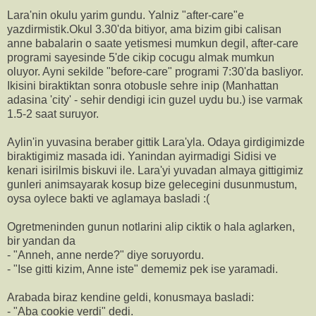
Lara'nin okulu yarim gundu. Yalniz "after-care"e
yazdirmistik.Okul 3.30'da bitiyor, ama bizim gibi calisan
anne babalarin o saate yetismesi mumkun degil, after-care
programi sayesinde 5'de cikip cocugu almak mumkun
oluyor. Ayni sekilde "before-care" programi 7:30'da basliyor.
Ikisini biraktiktan sonra otobusle sehre inip (Manhattan
adasina 'city' - sehir dendigi icin guzel uydu bu.) ise varmak
1.5-2 saat suruyor.
Aylin'in yuvasina beraber gittik Lara'yla. Odaya girdigimizde
biraktigimiz masada idi. Yanindan ayirmadigi Sidisi ve
kenari isirilmis biskuvi ile. Lara'yi yuvadan almaya gittigimiz
gunleri animsayarak kosup bize gelecegini dusunmustum,
oysa oylece bakti ve aglamaya basladi :(
Ogretmeninden gunun notlarini alip ciktik o hala aglarken,
bir yandan da
- "Anneh, anne nerde?" diye soruyordu.
- "Ise gitti kizim, Anne iste" dememiz pek ise yaramadi.
Arabada biraz kendine geldi, konusmaya basladi:
- "Aba cookie verdi" dedi.