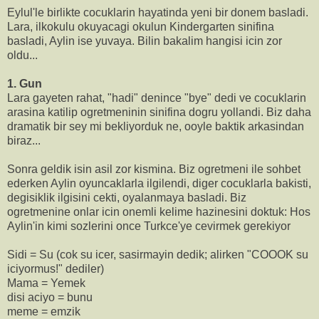
Eylul'le birlikte cocuklarin hayatinda yeni bir donem basladi.
Lara, ilkokulu okuyacagi okulun Kindergarten sinifina
basladi, Aylin ise yuvaya. Bilin bakalim hangisi icin zor
oldu...
1. Gun
Lara gayeten rahat, "hadi" denince "bye" dedi ve cocuklarin
arasina katilip ogretmeninin sinifina dogru yollandi. Biz daha
dramatik bir sey mi bekliyorduk ne, ooyle baktik arkasindan
biraz...
Sonra geldik isin asil zor kismina. Biz ogretmeni ile sohbet
ederken Aylin oyuncaklarla ilgilendi, diger cocuklarla bakisti,
degisiklik ilgisini cekti, oyalanmaya basladi. Biz
ogretmenine onlar icin onemli kelime hazinesini doktuk: Hos
Aylin'in kimi sozlerini once Turkce'ye cevirmek gerekiyor
Sidi = Su (cok su icer, sasirmayin dedik; alirken "COOOK su
iciyormus!" dediler)
Mama = Yemek
disi aciyo = bunu
meme = emzik