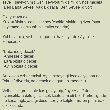
seve = seviyorum ("Seni seviyorum kizim" diyince mesela
"Ben Baba Sevee" ya da kisaca "Ben Sevee" diyor)
Okuyucuya ek:
Kuki = Biskuvi cesiti her sey 'cookie' sinifina giriyor (bunu
soylemedik ama tahmin ettiler sanirim).
Yol boyunca, ve bir kac gundur hazirliyorduk Aylin'ce
konusarak:
"Baba ise gidecek"
"Anne ise gidecek"
"Lara okula gidecek"
"Aylin okula gidecek"
Artik o da ezberlemisti. Aylin nereye gidecek diye sorunca
"okula" diyordu, ne demek oldugunu bilmeden :)
Velhasil, ogretmenle kas goz yapip, "bye Aylin" dedik,
oyuncaklara daldigi icin cok kaale almadi bizi. Farkettiginde
ne kadar aglayacagi dusuncesiyle kalplerimiz pir pir atarak
ciktik odadan.