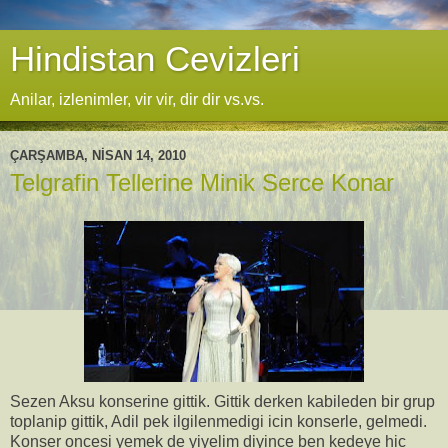
Hindistan Cevizleri
Anilar, izlenimler, vir vir, dir dir vs.vs.
ÇARŞAMBA, NISAN 14, 2010
Telgrafin Tellerine Minik Serce Konar
Sezen Aksu konserine gittik. Gittik derken kabileden bir grup
toplanip gittik, Adil pek ilgilenmedigi icin konserle, gelmedi.
Konser oncesi yemek de yiyelim diyince ben kedeye hic