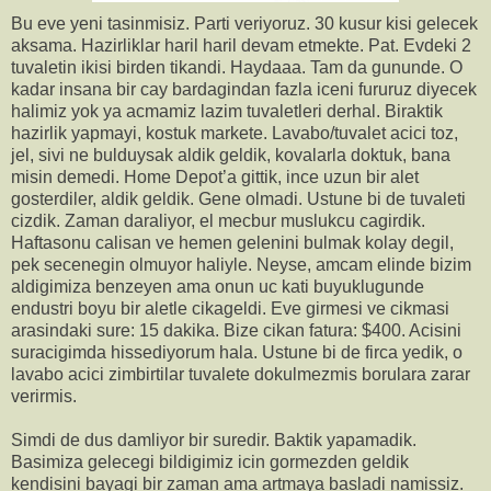
Bu eve yeni tasinmisiz. Parti veriyoruz. 30 kusur kisi gelecek
aksama. Hazirliklar haril haril devam etmekte. Pat. Evdeki 2
tuvaletin ikisi birden tikandi. Haydaaa. Tam da gununde. O
kadar insana bir cay bardagindan fazla iceni fururuz diyecek
halimiz yok ya acmamiz lazim tuvaletleri derhal. Biraktik
hazirlik yapmayi, kostuk markete. Lavabo/tuvalet acici toz,
jel, sivi ne bulduysak aldik geldik, kovalarla doktuk, bana
misin demedi. Home Depot’a gittik, ince uzun bir alet
gosterdiler, aldik geldik. Gene olmadi. Ustune bi de tuvaleti
cizdik. Zaman daraliyor, el mecbur muslukcu cagirdik.
Haftasonu calisan ve hemen gelenini bulmak kolay degil,
pek secenegin olmuyor haliyle. Neyse, amcam elinde bizim
aldigimiza benzeyen ama onun uc kati buyuklugunde
endustri boyu bir aletle cikageldi. Eve girmesi ve cikmasi
arasindaki sure: 15 dakika. Bize cikan fatura: $400. Acisini
suracigimda hissediyorum hala. Ustune bi de firca yedik, o
lavabo acici zimbirtilar tuvalete dokulmezmis borulara zarar
verirmis.
Simdi de dus damliyor bir suredir. Baktik yapamadik.
Basimiza gelecegi bildigimiz icin gormezden geldik
kendisini bayagi bir zaman ama artmaya basladi namissiz.