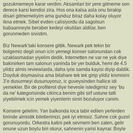
gozukmemeye karar verdim. Aksamlari bir yere gitmeme son
derece karsi kendisi zira. Hos ona kalsa asla onu birakip
disari gitmemeliyim ama gunduz biraz daha kolay oluyor
ikna etmek. Sibel evden calisiyordu da sagolsun
babaanneyle beraber kedeyi okuldan aldilar, ben
gorunmeden sivistim.
Biz Newark’taki konsere gittik. Newark pek tekin bir
bolgemiz degil onun icin yemegi konser salonundan cok
uzaklasmadan yiyelim dedik. Internetten ne var ne yok diye
bakinirken tam salonun yaninda bir yer bulduk, hemi de 4.5
yildiz almis reviewlarda, daha iyisi samda kayisi diyip daldik.
Doyduk doymasina ama bilahare tek tek girip yildiz kismisini
3’e dusurmeyi dusunuyoruz, ic guveysinden hallice idi
yemekler. Bir de profiterol diye hevesle istedigimiz sey ‘bu
da ne’ kategorisinde cikinca benim gibi sirf ustune tatli
yiyebilmek icin yemek yiyenlerin siniri bozuluyor canim.
Konsere gelelim. Yan balkonda loca tabir edilen yerlerden
birinde almistik biletlerimizi, pek iyi etmisiz. Sahne cok guzel
gorunuyordu. Orkestra katini pek sevmem ben zaten, gelir
onune uzun boylu biri oturur, sahnenin yarisi kaynar. Boyle