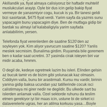
Akillandik ya, fiyat almaya calisiyoruz bir haftadir muhtelif
muslukculari arayip. Oyle bir dus icin gelip bakip fiyat
vermeye de yanasmiyor cogu, kucuk is ya. Bir tanesi geldi
bizi sasirtarak, $475 fiyat verdi. Yarim sayfa da yazmis sunu
yapacagim bunu yapacagim diye. Ben de mutfaga gidip bir
bardak su almayi laf kalabaligiyla yarim sayfada
anlatabilirim, yersen.
Telefonda fiyat verenlerden de saatine $120’den az
soyleyen yok. Kim aliyor yavrucum saatine $120? Yanlis
meslek secmisim. Bunalima girdim. Ruyamda bile goremem
ben o kadar saat ucretini. 37 yasinda cirak isteyen biri var
midir acaba, hmmm.
O degil de, kedeye ogretmek lazim bu isleri. Elinden gelsin
az bucuk tamir vs de bizim gibi yolunacak kaz olmasin.
Ciddiyim valla, bunu bir arastirmali. Kursu mu vardir, birinin
yanina gidip baksa ucundan yaz tatillerinde cocuk isci
calistirmaya mi girer nedir ne degildir. Bu ulkede sart bu
islerden anlamak valla. Ozel sektorde ruhunu da teslim
etmen gerekiyor iyi bir maas icin, ustune bi de sirket ici
dalaverelerle ugras, her an atilma korkusu yasa…Boyle