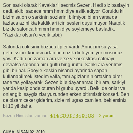
Son sarki olarak Kavaklar’i secmis Sezen. Hadi siz baslayin
dedi, ekibi sadece hmm hmm diye eslik ediyor. Goruldu ki
bizim salon o sarkinin sozlerini bilmiyor, bilen varsa da
fazlaca azinlikta kaldiklari icin sesleri duyulmuyor. Naaptik
biz de salonca hmmm hmm diye soylemeye basladik.
‘Yaziklar olsun’u yedik tabi:)
Salonda cok sinir bozucu tipler vardi. Annecim su yasa
gelmissiniz konusmadan bi muzik dinleyemiyor musunuz
yaw. Kadin ne zaman ara verse ve orkestrasi calmayi
devralsa salonda bir ugultu bir gurultu. Sanki ara verilmis
gibi bir hal. Sooyle keskin nisanci ayarinda sapan
kullanabilmek istedim valla, tam agizlarinin ortasina birer
tane tas yollayarak. Sezen bile dayanamadi bir ara, sarkiyi
yarida kesip onde oturan bi grubu uyardi. Belki de onlar ve
onlar gibi saygisizlar yuzunden erken bitirmistir konseri. Ben
de olsam ceker giderim, sizle mi ugrasicam len, beklersiniz
bi 10 yil daha.
Bezen Hindistan
zaman:
4/14/2010 02:45:00 ÖS
2 yorum:
CUMA, NISAN 02, 2010