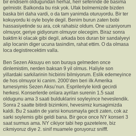
bir endisem oldugundan herhal, herr seferinde de basima
gelmistir. Balkonda bu risk yok. Ufak bolmemizde bizden
baska biri daha vardi, o da tam yanimda oturuyordu. Bir ter
kokuyordu ki oyle boyle degil. Benim burun zaten bobi
hassasiyetinde su ara, cok rahatsiz oldum. One uzaniyorum
olmuyor, geriye gidiyorum olmuyor olecegim. Biraz sonra
baktim ki olacak gibi degil, arkada bos duran bir sandalyeyi
alip locanin diger ucuna tasindim, rahat ettim. O da olmasa
loca degistirecektim valla.
Ben Sezen Aksuyu en son buraya gelmeden once
dinlemistim, nerden baksan 9 yil olmus. Haliyle son
yillardaki sarkilarinin hicbirini bilmiyorum. Eslik edemeyince
de hos olmuyor ki canim. 2000’den beri ilk Amerika
turnesiymis Sezen Aksu’nun. Esprileriyle kirdi gecirdi
herkesi. Konserlerde onlara ayrilan surenin 1.5 saat
oldugunu ama 3 saati bulduklarini soyleyince heveslendik.
Sonra 2 saatte bitirdi bizimkini, hevesimiz kursagimizda
kaldi. Bu 2 saatin de yarisi konusmayla gecti zaten, cok az
sarki soylemis gibi geldi bana. Bir gece once NY konseri 3
saat surmus ama. NY cikiyor tabi hep gazetelere, biz
cikmiyoruz diye 2. sinif muamele goruyoruz snifff.