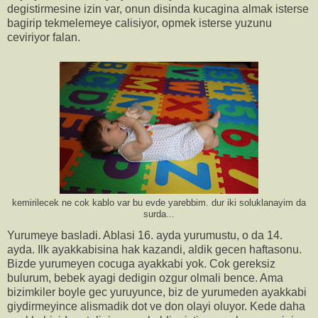
degistirmesine izin var, onun disinda kucagina almak isterse
bagirip tekmelemeye calisiyor, opmek isterse yuzunu
ceviriyor falan.
kemirilecek ne cok kablo var bu evde yarebbim. dur iki soluklanayim da
surda...
Yurumeye basladi. Ablasi 16. ayda yurumustu, o da 14.
ayda. Ilk ayakkabisina hak kazandi, aldik gecen haftasonu.
Bizde yurumeyen cocuga ayakkabi yok. Cok gereksiz
bulurum, bebek ayagi dedigin ozgur olmali bence. Ama
bizimkiler boyle gec yuruyunce, biz de yurumeden ayakkabi
giydirmeyince alismadik dot ve don olayi oluyor. Kede daha