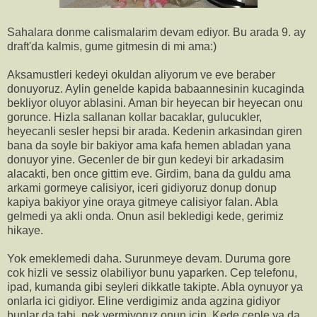
Sahalara donme calismalarim devam ediyor. Bu arada 9. ay
draft'da kalmis, gume gitmesin di mi ama:)
Aksamustleri kedeyi okuldan aliyorum ve eve beraber
donuyoruz. Aylin genelde kapida babaannesinin kucaginda
bekliyor oluyor ablasini. Aman bir heyecan bir heyecan onu
gorunce. Hizla sallanan kollar bacaklar, gulucukler,
heyecanli sesler hepsi bir arada. Kedenin arkasindan giren
bana da soyle bir bakiyor ama kafa hemen abladan yana
donuyor yine. Gecenler de bir gun kedeyi bir arkadasim
alacakti, ben once gittim eve. Girdim, bana da guldu ama
arkami gormeye calisiyor, iceri gidiyoruz donup donup
kapiya bakiyor yine oraya gitmeye calisiyor falan. Abla
gelmedi ya akli onda. Onun asil bekledigi kede, gerimiz
hikaye.
Yok emeklemedi daha. Surunmeye devam. Duruma gore
cok hizli ve sessiz olabiliyor bunu yaparken. Cep telefonu,
ipad, kumanda gibi seyleri dikkatle takipte. Abla oynuyor ya
onlarla ici gidiyor. Eline verdigimiz anda agzina gidiyor
bunlar da tabi, pek vermiyoruz onun icin. Kede ceple ya da