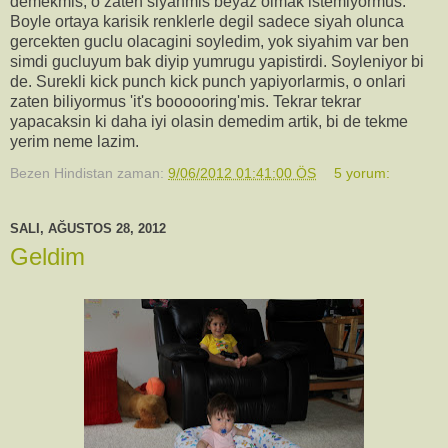
demekmis, o zaten siyahmis beyaz olmak istemiyormus.
Boyle ortaya karisik renklerle degil sadece siyah olunca
gercekten guclu olacagini soyledim, yok siyahim var ben
simdi gucluyum bak diyip yumrugu yapistirdi. Soyleniyor bi
de. Surekli kick punch kick punch yapiyorlarmis, o onlari
zaten biliyormus 'it's boooooring'mis. Tekrar tekrar
yapacaksin ki daha iyi olasin demedim artik, bi de tekme
yerim neme lazim.
Bezen Hindistan
zaman:
9/06/2012 01:41:00 ÖS
5 yorum:
SALI, AĞUSTOS 28, 2012
Geldim