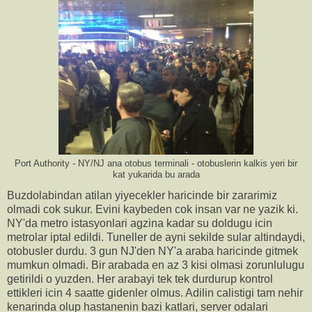
Port Authority - NY/NJ ana otobus terminali - otobuslerin kalkis yeri bir
kat yukarida bu arada
Buzdolabindan atilan yiyecekler haricinde bir zararimiz
olmadi cok sukur. Evini kaybeden cok insan var ne yazik ki.
NY'da metro istasyonlari agzina kadar su doldugu icin
metrolar iptal edildi. Tuneller de ayni sekilde sular altindaydi,
otobusler durdu. 3 gun NJ'den NY'a araba haricinde gitmek
mumkun olmadi. Bir arabada en az 3 kisi olmasi zorunlulugu
getirildi o yuzden. Her arabayi tek tek durdurup kontrol
ettikleri icin 4 saatte gidenler olmus. Adilin calistigi tam nehir
kenarinda olup hastanenin bazi katlari, server odalari