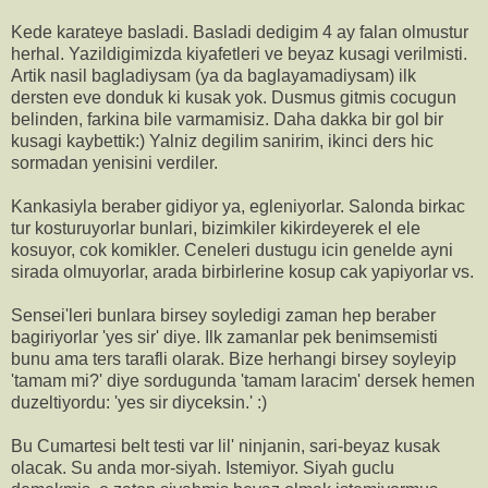
Kede karateye basladi. Basladi dedigim 4 ay falan olmustur
herhal. Yazildigimizda kiyafetleri ve beyaz kusagi verilmisti.
Artik nasil bagladiysam (ya da baglayamadiysam) ilk
dersten eve donduk ki kusak yok. Dusmus gitmis cocugun
belinden, farkina bile varmamisiz. Daha dakka bir gol bir
kusagi kaybettik:) Yalniz degilim sanirim, ikinci ders hic
sormadan yenisini verdiler.
Kankasiyla beraber gidiyor ya, egleniyorlar. Salonda birkac
tur kosturuyorlar bunlari, bizimkiler kikirdeyerek el ele
kosuyor, cok komikler. Ceneleri dustugu icin genelde ayni
sirada olmuyorlar, arada birbirlerine kosup cak yapiyorlar vs.
Sensei'leri bunlara birsey soyledigi zaman hep beraber
bagiriyorlar 'yes sir' diye. Ilk zamanlar pek benimsemisti
bunu ama ters tarafli olarak. Bize herhangi birsey soyleyip
'tamam mi?' diye sordugunda 'tamam laracim' dersek hemen
duzeltiyordu: 'yes sir diyceksin.' :)
Bu Cumartesi belt testi var lil' ninjanin, sari-beyaz kusak
olacak. Su anda mor-siyah. Istemiyor. Siyah guclu