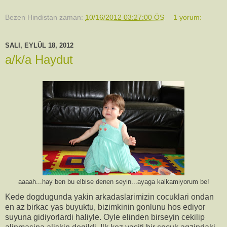
Bezen Hindistan
zaman:
10/16/2012 03:27:00 ÖS
1 yorum:
SALI, EYLÜL 18, 2012
a/k/a Haydut
aaaah...hay ben bu elbise denen seyin...ayaga kalkamiyorum be!
Kede dogdugunda yakin arkadaslarimizin cocuklari ondan
en az birkac yas buyuktu, bizimkinin gonlunu hos ediyor
suyuna gidiyorlardi haliyle. Oyle elinden birseyin cekilip