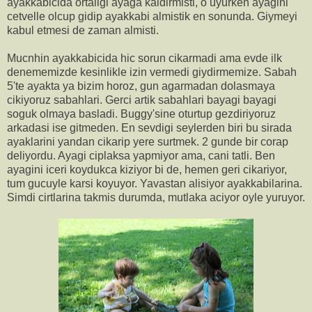
ayakkabicida ortaligi ayaga kaldirmisti, o uyurken ayagini
cetvelle olcup gidip ayakkabi almistik en sonunda. Giymeyi
kabul etmesi de zaman almisti.
Mucnhin ayakkabicida hic sorun cikarmadi ama evde ilk
denememizde kesinlikle izin vermedi giydirmemize. Sabah
5'te ayakta ya bizim horoz, gun agarmadan dolasmaya
cikiyoruz sabahlari. Gerci artik sabahlari bayagi bayagi
soguk olmaya basladi. Buggy'sine oturtup gezdiriyoruz
arkadasi ise gitmeden. En sevdigi seylerden biri bu sirada
ayaklarini yandan cikarip yere surtmek. 2 gunde bir corap
deliyordu. Ayagi ciplaksa yapmiyor ama, cani tatli. Ben
ayagini iceri koydukca kiziyor bi de, hemen geri cikariyor,
tum gucuyle karsi koyuyor. Yavastan alisiyor ayakkabilarina.
Simdi cirtlarina takmis durumda, mutlaka aciyor oyle yuruyor.