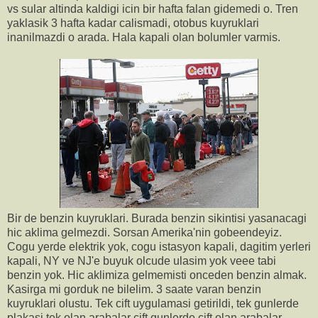
vs sular altinda kaldigi icin bir hafta falan gidemedi o. Tren
yaklasik 3 hafta kadar calismadi, otobus kuyruklari
inanilmazdi o arada. Hala kapali olan bolumler varmis.
Bir de benzin kuyruklari. Burada benzin sikintisi yasanacagi
hic aklima gelmezdi. Sorsan Amerika'nin gobeendeyiz.
Cogu yerde elektrik yok, cogu istasyon kapali, dagitim yerleri
kapali, NY ve NJ'e buyuk olcude ulasim yok veee tabi
benzin yok. Hic aklimiza gelmemisti onceden benzin almak.
Kasirga mi gorduk ne bilelim. 3 saate varan benzin
kuyruklari olustu. Tek cift uygulamasi getirildi, tek gunlerde
plakasi tek olan arabalar cift gunlerde cift olan arabalar