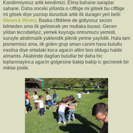
Kandirmiyoruz artik kendimizi. Elma bahane saraplar
sahane. Daha onceki yillarda o ciftlige mi gitsek bu ciftlige
mi gitsek diye yazisip dururduk artik ilk duragin yeri belli:
Warwick Winery
. Baska cftliklere de gidiyoruz sezon
bitmeden ama ilk gelinecek yer mutlaka burasi. Gecen
yildan tecrubeliyiz, yemek kuyrugu omrumuzu yemisti,
suruyle atistirmalik yuklendik piknik yerine yayildik. Hala tam
pismemisiz ama, ilk giden grup aman canim hava bulutlu
nasilsa diye ortadaki koca agacin altini bos oldugu halde
almamis. Akabinde dagilan bulutlar bir daha hic
toplanmayinca agacin golgesine bakip bakip ic gecirerek bir
miktar pistik.