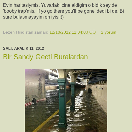
Evin haritasiymis. Yuvarlak icine aldigim o bidik sey de
'booby trap'mis. 'If yo go there you'll be gone' dedi bi de. Bi
sure bulasmayayim en iyisi:))
Bezen Hindistan
zaman:
12/18/2012 11:34:00 ÖÖ
2 yorum:
SALI, ARALIK 11, 2012
Bir Sandy Gecti Buralardan