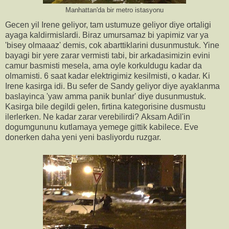
Manhattan'da bir metro istasyonu
Gecen yil Irene geliyor, tam ustumuze geliyor diye ortaligi
ayaga kaldirmislardi. Biraz umursamaz bi yapimiz var ya
'bisey olmaaaz' demis, cok abarttiklarini dusunmustuk. Yine
bayagi bir yere zarar vermisti tabi, bir arkadasimizin evini
camur basmisti mesela, ama oyle korkuldugu kadar da
olmamisti. 6 saat kadar elektrigimiz kesilmisti, o kadar. Ki
Irene kasirga idi. Bu sefer de Sandy geliyor diye ayaklanma
baslayinca 'yaw amma panik bunlar' diye dusunmustuk.
Kasirga bile degildi gelen, firtina kategorisine dusmustu
ilerlerken. Ne kadar zarar verebilirdi? Aksam Adil'in
dogumgununu kutlamaya yemege gittik kabilece. Eve
donerken daha yeni yeni basliyordu ruzgar.