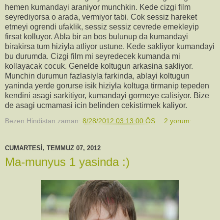
hemen kumandayi araniyor munchkin. Kede cizgi film
seyrediyorsa o arada, vermiyor tabi. Cok sessiz hareket
etmeyi ogrendi ufaklik, sessiz sessiz cevrede emekleyip
firsat kolluyor. Abla bir an bos bulunup da kumandayi
birakirsa tum hiziyla atliyor ustune. Kede sakliyor kumandayi
bu durumda. Cizgi film mi seyredecek kumanda mi
kollayacak cocuk. Genelde koltugun arkasina sakliyor.
Munchin durumun fazlasiyla farkinda, ablayi koltugun
yaninda yerde gorurse isik hiziyla koltuga tirmanip tepeden
kendini asagi sarkitiyor, kumandayi gormeye calisiyor. Bize
de asagi ucmamasi icin belinden cekistirmek kaliyor.
Bezen Hindistan
zaman:
8/28/2012 03:13:00 ÖS
2 yorum:
CUMARTESI, TEMMUZ 07, 2012
Ma-munyus 1 yasinda :)