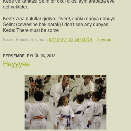
Kede ve kankasi Selin bir okul cikisi ayni arabada eve
gelmekteler.
Kede: Aaa bulutlar gidiyo...eveet, cunku dunya donuyo
Selin: (cevresine bakinarak) I don't see any dunyas
Kede: There must be some
Bezen Hindistan
zaman:
9/11/2012 01:58:00 ÖS
3 yorum:
PERŞEMBE, EYLÜL 06, 2012
Hayyyaa