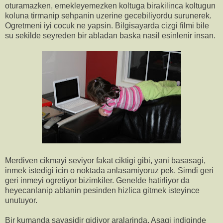
oturamazken, emekleyemezken koltuga birakilinca koltugun
koluna tirmanip sehpanin uzerine gecebiliyordu surunerek.
Ogretmeni iyi cocuk ne yapsin. Bilgisayarda cizgi filmi bile
su sekilde seyreden bir abladan baska nasil esinlenir insan.
Merdiven cikmayi seviyor fakat ciktigi gibi, yani basasagi,
inmek istedigi icin o noktada anlasamiyoruz pek. Simdi geri
geri inmeyi ogretiyor bizimkiler. Genelde hatirliyor da
heyecanlanip ablanin pesinden hizlica gitmek isteyince
unutuyor.
Bir kumanda savasidir gidiyor aralarinda. Asagi indiginde