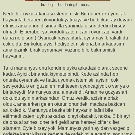
bu degil...bu da degil...bu da...
Kede hic uyku arkadasi istememisti. Bir donem 7 oyuncak
hayvanla beraber cikiyorduk yatmaya ve bu birkac ay devam
etmisti ama onun disinda illa yanimda olsun dedigi birsey
olmadi. E beraber yatiyorduk zaten, canli oyuncagi vardi
daha ne olsun:) Oyuncak hayvanlarla oynamayi birakali da
cok oldu. Bir kutup ayisi hediye etmisti ona bir arkadasim
ama bizimki birak oynamayi, yuzune bile bakmamisti
hayvanin.
Ta ki mamunyus onu kendine uyku arkadasi olarak secene
kadar. Ayicik bir anda kiymete bindi. Kede aslinda hep
onunla oynamak ve hatta uyumak istemisti, ayisini cok
seviyordu, o en guzel en muhtesem oyuncagiydi, o var ya o
bir taneydi. Mamunyus onu almasindi. Aman ne gozyaslari
dokuldu ayinin arkasindan. Omuz verdik, acisina ortak
olduk, ama erken gelen oturur, onundeki maclara bakican
artik dedik. Mamunyus baska bir hayvanin lafini bile
ettirmedi zaten, uyku arkadasi o ayi olacakti, nokta. E bir ayi
da ona al annesi onerileri geldi ama herseyi cifter cifter
alamam. Oyle birsey yok. Mamunyus yarin ayidan vazgecip
ordekte karar kilarsa kedeye de ordek mi alacagim, sonu yok