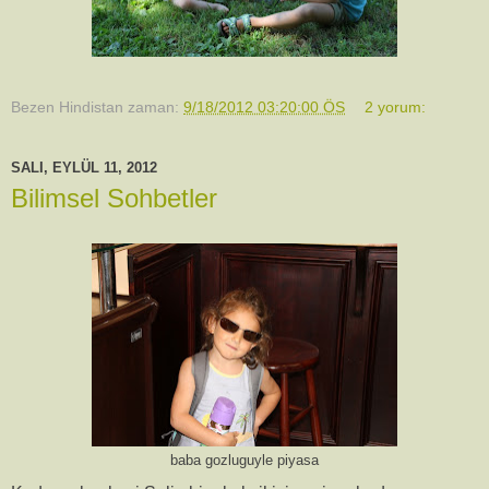
Bezen Hindistan
zaman:
9/18/2012 03:20:00 ÖS
2 yorum:
SALI, EYLÜL 11, 2012
Bilimsel Sohbetler
baba gozluguyle piyasa