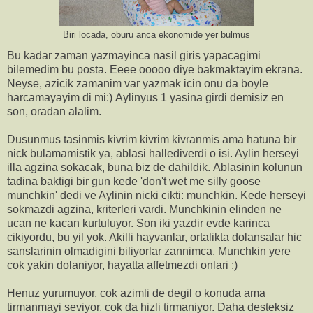
Biri locada, oburu anca ekonomide yer bulmus
Bu kadar zaman yazmayinca nasil giris yapacagimi
bilemedim bu posta. Eeee ooooo diye bakmaktayim ekrana.
Neyse, azicik zamanim var yazmak icin onu da boyle
harcamayayim di mi:) Aylinyus 1 yasina girdi demisiz en
son, oradan alalim.
Dusunmus tasinmis kivrim kivrim kivranmis ama hatuna bir
nick bulamamistik ya, ablasi hallediverdi o isi. Aylin herseyi
illa agzina sokacak, buna biz de dahildik. Ablasinin kolunun
tadina baktigi bir gun kede 'don't wet me silly goose
munchkin' dedi ve Aylinin nicki cikti: munchkin. Kede herseyi
sokmazdi agzina, kriterleri vardi. Munchkinin elinden ne
ucan ne kacan kurtuluyor. Son iki yazdir evde karinca
cikiyordu, bu yil yok. Akilli hayvanlar, ortalikta dolansalar hic
sanslarinin olmadigini biliyorlar zannimca. Munchkin yere
cok yakin dolaniyor, hayatta affetmezdi onlari :)
Henuz yurumuyor, cok azimli de degil o konuda ama
tirmanmayi seviyor, cok da hizli tirmaniyor. Daha desteksiz