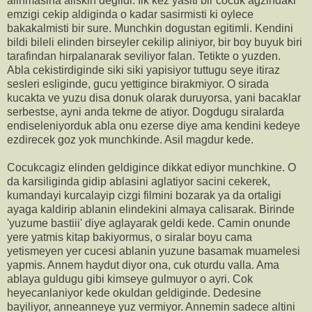
alinmasina aliskin degildi. Ilk kez yasiti bir cocuk agzindaki
emzigi cekip aldiginda o kadar sasirmisti ki oylece
bakakalmisti bir sure. Munchkin dogustan egitimli. Kendini
bildi bileli elinden birseyler cekilip aliniyor, bir boy buyuk biri
tarafindan hirpalanarak seviliyor falan. Tetikte o yuzden.
Abla cekistirdiginde siki siki yapisiyor tuttugu seye itiraz
sesleri esliginde, gucu yettigince birakmiyor. O sirada
kucakta ve yuzu disa donuk olarak duruyorsa, yani bacaklar
serbestse, ayni anda tekme de atiyor. Dogdugu siralarda
endiseleniyorduk abla onu ezerse diye ama kendini kedeye
ezdirecek goz yok munchkinde. Asil magdur kede.
Cocukcagiz elinden geldigince dikkat ediyor munchkine. O
da karsiliginda gidip ablasini aglatiyor sacini cekerek,
kumandayi kurcalayip cizgi filmini bozarak ya da ortaligi
ayaga kaldirip ablanin elindekini almaya calisarak. Birinde
'yuzume bastiii' diye aglayarak geldi kede. Camin onunde
yere yatmis kitap bakiyormus, o siralar boyu cama
yetismeyen yer cucesi ablanin yuzune basamak muamelesi
yapmis. Annem haydut diyor ona, cuk oturdu valla. Ama
ablaya guldugu gibi kimseye gulmuyor o ayri. Cok
heyecanlaniyor kede okuldan geldiginde. Dedesine
bayiliyor, anneanneye yuz vermiyor. Annemin sadece altini