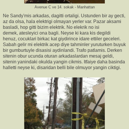
Avenue C ve 14. sokak - Manhattan
Ne Sandy'mis arkadas, dagitti ortaligi. Ustunden bir ay gecti,
az da olsa, hala elektrigi olmayan yerler var. Pazar aksami
basladi, hop gitti bizim elektrik. No elekrik no isi
demek, atesleyici ona bagli. Neyse ki kara kis degildi
henuz, cocuklari birkac kat giydirince idare ettiler geceleri.
Sabah gelir mi elektrik acep diye tahminler yuruturken buyuk
bir gumburtuyle disasisi aydinlandi. Trafo patlamis. Derken
sitenin obur ucunda oturan arkadaslardan mesaj geldi,
sitenin yanindaki okulda yangin cikmis. Itfaiye daha basinda
halletti neyse ki, disaridan belli bile olmuyor yangin ciktigi.