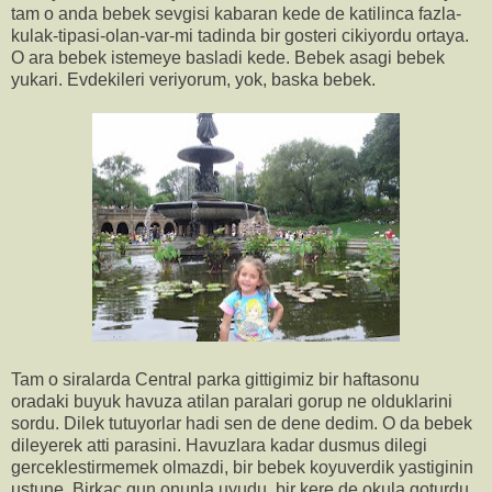
tam o anda bebek sevgisi kabaran kede de katilinca fazla-
kulak-tipasi-olan-var-mi tadinda bir gosteri cikiyordu ortaya.
O ara bebek istemeye basladi kede. Bebek asagi bebek
yukari. Evdekileri veriyorum, yok, baska bebek.
Tam o siralarda Central parka gittigimiz bir haftasonu
oradaki buyuk havuza atilan paralari gorup ne olduklarini
sordu. Dilek tutuyorlar hadi sen de dene dedim. O da bebek
dileyerek atti parasini. Havuzlara kadar dusmus dilegi
gerceklestirmemek olmazdi, bir bebek koyuverdik yastiginin
ustune. Birkac gun onunla uyudu, bir kere de okula goturdu.