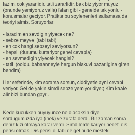
lazim, cok yararlidir, tatli zararlidir, bak biz yiyor muyuz
(onunde yemiyoruz valla) falan gibi - genelde tek yonlu -
konusmalar geciyor. Pratikte bu soylenenleri sallamasa da
teoriyi almis. Soruyorlar:
- laracim en sevdigin yiyecek ne?
- sebze meyve (tabi tabi)
- en cok hangi sebzeyi seviyorsun?
- hepsi (durumu kurtariyor genel cevapla)
- en sevmedigin yiyecek hangisi?
- tatli (ooldu. babaanneyle hergun biskuvi pazarligina giren
bendim)
Her seferinde, kim sorarsa sorsun, ciddiyetle ayni cevabi
veriyor. Gel de yakin simdi sebze yemiyor diye:) Kim kaale
alir bizi bundan gayri.
----------------------
Kede kucukken buyuyunce ne olacaksin diye
sordugumuzda iya (inek) ve zurafa derdi. Bir zaman sonra
deniz kizi olmaya karar verdi. Simdilerde kariyer hedefi dis
perisi olmak. Dis perisi ol tabi de gel bi de meslek