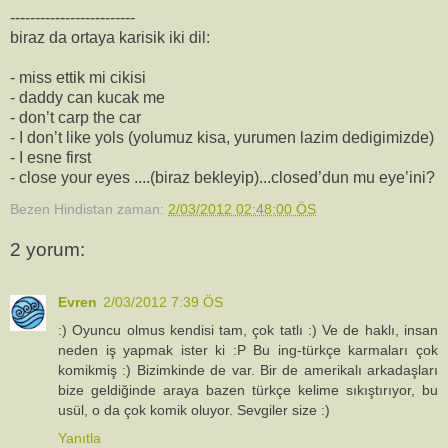
-------------------------
biraz da ortaya karisik iki dil:
- miss ettik mi cikisi
- daddy can kucak me
- don’t carp the car
- I don’t like yols (yolumuz kisa, yurumen lazim dedigimizde)
- I esne first
- close your eyes ....(biraz bekleyip)...closed’dun mu eye’ini?
Bezen Hindistan
zaman:
2/03/2012 02:48:00 ÖS
2 yorum:
Evren
2/03/2012 7:39 ÖS
:) Oyuncu olmus kendisi tam, çok tatlı :) Ve de haklı, insan
neden iş yapmak ister ki :P Bu ing-türkçe karmaları çok
komikmiş :) Bizimkinde de var. Bir de amerikalı arkadaşları
bize geldiğinde araya bazen türkçe kelime sıkıştırıyor, bu
usül, o da çok komik oluyor. Sevgiler size :)
Yanıtla