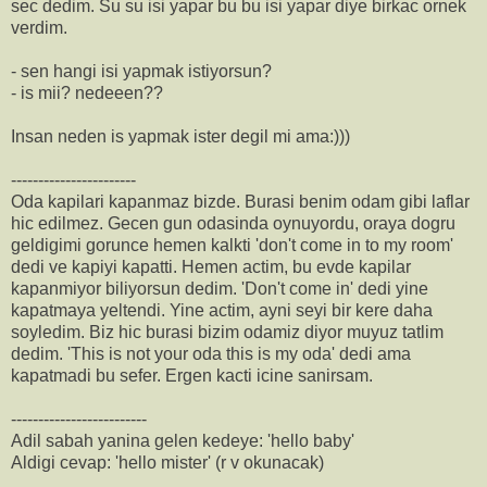
sec dedim. Su su isi yapar bu bu isi yapar diye birkac ornek
verdim.
- sen hangi isi yapmak istiyorsun?
- is mii? nedeeen??
Insan neden is yapmak ister degil mi ama:)))
-----------------------
Oda kapilari kapanmaz bizde. Burasi benim odam gibi laflar
hic edilmez. Gecen gun odasinda oynuyordu, oraya dogru
geldigimi gorunce hemen kalkti 'don't come in to my room'
dedi ve kapiyi kapatti. Hemen actim, bu evde kapilar
kapanmiyor biliyorsun dedim. 'Don't come in' dedi yine
kapatmaya yeltendi. Yine actim, ayni seyi bir kere daha
soyledim. Biz hic burasi bizim odamiz diyor muyuz tatlim
dedim. 'This is not your oda this is my oda' dedi ama
kapatmadi bu sefer. Ergen kacti icine sanirsam.
-------------------------
Adil sabah yanina gelen kedeye: 'hello baby'
Aldigi cevap: 'hello mister' (r v okunacak)