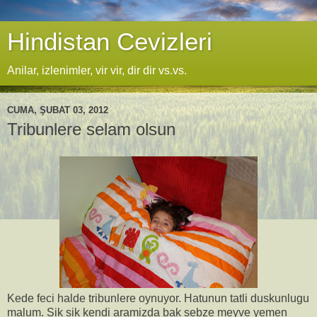
Hindistan Cevizleri
Anilar, izlenimler, vir vir, dir dir vs.vs.
CUMA, ŞUBAT 03, 2012
Tribunlere selam olsun
Kede feci halde tribunlere oynuyor. Hatunun tatli duskunlugu
malum. Sik sik kendi aramizda bak sebze meyve yemen