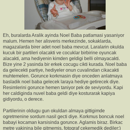
Eh, buralarda Aralik ayinda Noel Baba patlamasi yasaniyor
malum. Hemen her alisveris merkezinde, sokaklarda,
magazalarda birer adet noel baba mevcut. Laralarin okulda
kucuk bir partileri olacakti ve cocuklar birbirine oyuncak
alacakti, ama hediyenin kimden geldigi belli olmayacakti.
Bize yine 2 yasinda bir erkek cocugu cikti kurada. Noel baba
da gelecekti partiye, hediyeler onun cuvalindan cikacakti
muhtemelen. Gorunce korkmasin diye onceden anlatmaya
basladik noel baba gelecek laraya hediye getirecek diye.
Resimlerini gorunce hemen taniyor pek de seviyordu. Kapi
her caldiginda nuvel baba geldi diye kosturarak kapiya
gidiyordu, o derece.
Partilerinin oldugu gun okuldan almaya gittigimde
ogretmenine sordum nasil gecti diye. Korkmus boncuk noel
babayi kocaman karsisinda gorunce. Aglamis biraz. Birkac
metre yakinina bile gitmemis, fotograf cekemedik dediler:)