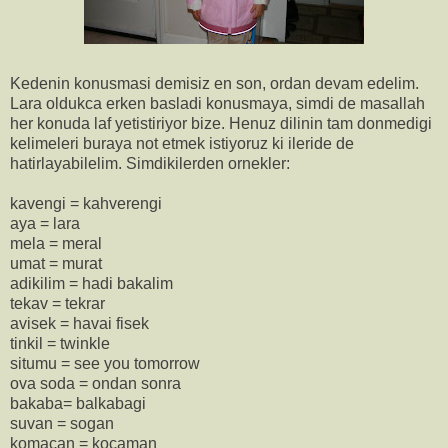
Kedenin konusmasi demisiz en son, ordan devam edelim.
Lara oldukca erken basladi konusmaya, simdi de masallah
her konuda laf yetistiriyor bize. Henuz dilinin tam donmedigi
kelimeleri buraya not etmek istiyoruz ki ileride de
hatirlayabilelim. Simdikilerden ornekler:
kavengi = kahverengi
aya = lara
mela = meral
umat = murat
adikilim = hadi bakalim
tekav = tekrar
avisek = havai fisek
tinkil = twinkle
situmu = see you tomorrow
ova soda = ondan sonra
bakaba= balkabagi
suvan = sogan
komacan = kocaman