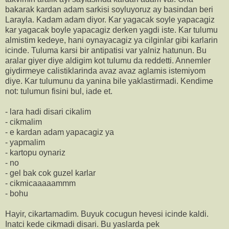
bakarak kardan adam sarkisi soyluyoruz ay basindan beri
Larayla. Kadam adam diyor. Kar yagacak soyle yapacagiz
kar yagacak boyle yapacagiz derken yagdi iste. Kar tulumu
almistim kedeye, hani oynayacagiz ya cilginlar gibi karlarin
icinde. Tuluma karsi bir antipatisi var yalniz hatunun. Bu
aralar giyer diye aldigim kot tulumu da reddetti. Annemler
giydirmeye calistiklarinda avaz avaz aglamis istemiyom
diye. Kar tulumunu da yanina bile yaklastirmadi. Kendime
not: tulumun fisini bul, iade et.
- lara hadi disari cikalim
- cikmalim
- e kardan adam yapacagiz ya
- yapmalim
- kartopu oynariz
- no
- gel bak cok guzel karlar
- cikmicaaaaammm
- bohu
Hayir, cikartamadim. Buyuk cocugun hevesi icinde kaldi.
Inatci kede cikmadi disari. Bu yaslarda pek