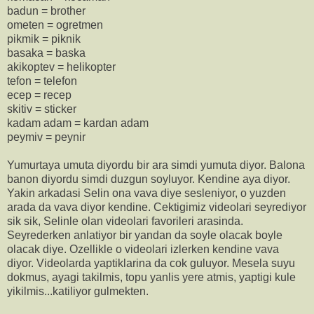
badun = brother
ometen = ogretmen
pikmik = piknik
basaka = baska
akikoptev = helikopter
tefon = telefon
ecep = recep
skitiv = sticker
kadam adam = kardan adam
peymiv = peynir
Yumurtaya umuta diyordu bir ara simdi yumuta diyor. Balona
banon diyordu simdi duzgun soyluyor. Kendine aya diyor.
Yakin arkadasi Selin ona vava diye sesleniyor, o yuzden
arada da vava diyor kendine. Cektigimiz videolari seyrediyor
sik sik, Selinle olan videolari favorileri arasinda.
Seyrederken anlatiyor bir yandan da soyle olacak boyle
olacak diye. Ozellikle o videolari izlerken kendine vava
diyor. Videolarda yaptiklarina da cok guluyor. Mesela suyu
dokmus, ayagi takilmis, topu yanlis yere atmis, yaptigi kule
yikilmis...katiliyor gulmekten.