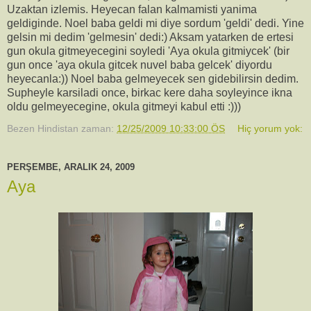
Uzaktan izlemis. Heyecan falan kalmamisti yanima
geldiginde. Noel baba geldi mi diye sordum 'geldi' dedi. Yine
gelsin mi dedim 'gelmesin' dedi:) Aksam yatarken de ertesi
gun okula gitmeyecegini soyledi 'Aya okula gitmiycek' (bir
gun once 'aya okula gitcek nuvel baba gelcek' diyordu
heyecanla:)) Noel baba gelmeyecek sen gidebilirsin dedim.
Supheyle karsiladi once, birkac kere daha soyleyince ikna
oldu gelmeyecegine, okula gitmeyi kabul etti :)))
Bezen Hindistan
zaman:
12/25/2009 10:33:00 ÖS
Hiç yorum yok:
PERŞEMBE, ARALIK 24, 2009
Aya