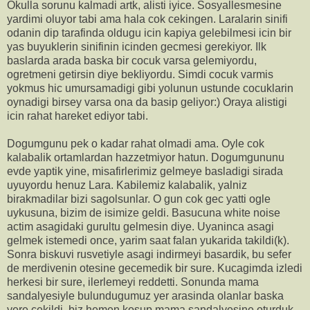
Okulla sorunu kalmadi artk, alisti iyice. Sosyallesmesine
yardimi oluyor tabi ama hala cok cekingen. Laralarin sinifi
odanin dip tarafinda oldugu icin kapiya gelebilmesi icin bir
yas buyuklerin sinifinin icinden gecmesi gerekiyor. Ilk
baslarda arada baska bir cocuk varsa gelemiyordu,
ogretmeni getirsin diye bekliyordu. Simdi cocuk varmis
yokmus hic umursamadigi gibi yolunun ustunde cocuklarin
oynadigi birsey varsa ona da basip geliyor:) Oraya alistigi
icin rahat hareket ediyor tabi.
Dogumgunu pek o kadar rahat olmadi ama. Oyle cok
kalabalik ortamlardan hazzetmiyor hatun. Dogumgununu
evde yaptik yine, misafirlerimiz gelmeye basladigi sirada
uyuyordu henuz Lara. Kabilemiz kalabalik, yalniz
birakmadilar bizi sagolsunlar. O gun cok gec yatti ogle
uykusuna, bizim de isimize geldi. Basucuna white noise
actim asagidaki gurultu gelmesin diye. Uyaninca asagi
gelmek istemedi once, yarim saat falan yukarida takildi(k).
Sonra biskuvi rusvetiyle asagi indirmeyi basardik, bu sefer
de merdivenin otesine gecemedik bir sure. Kucagimda izledi
herkesi bir sure, ilerlemeyi reddetti. Sonunda mama
sandalyesiyle bulundugumuz yer arasinda olanlar baska
yere cekildi, biz hemen kosup mama sandalyesine oturduk.