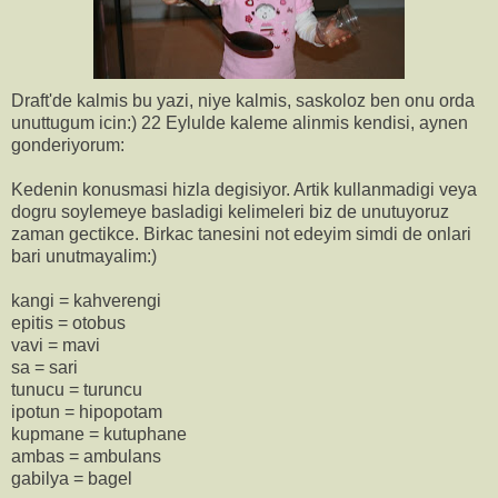
Draft'de kalmis bu yazi, niye kalmis, saskoloz ben onu orda
unuttugum icin:) 22 Eylulde kaleme alinmis kendisi, aynen
gonderiyorum:
Kedenin konusmasi hizla degisiyor. Artik kullanmadigi veya
dogru soylemeye basladigi kelimeleri biz de unutuyoruz
zaman gectikce. Birkac tanesini not edeyim simdi de onlari
bari unutmayalim:)
kangi = kahverengi
epitis = otobus
vavi = mavi
sa = sari
tunucu = turuncu
ipotun = hipopotam
kupmane = kutuphane
ambas = ambulans
gabilya = bagel