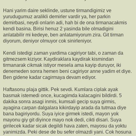
Hani yarim daire seklinde, ustune tirmandigimiz ve
yurudugumuz aralikli demirler vardir ya, her parkin
demirbasi, neydi onlarin adi, hah bi de ona tirmanacakmis
kendi basina. Birisi henuz 2 yasinda bile olmadigini
anlatabilir mi kedeye, ben anlatamiyorum zira. Git tirman
diyorum, deniyor olmuyor cok sinirleniyor.
Kendi istedigi zaman yardima cagiriyor tabi, o zaman da
gitmezsem kiziyor. Kaydiraklara kaydirak kismindan
tirmanarak cikmak istiyor mesela ama kayip duruyor, iki
denemeden sonra hemen beni cagiriyor anne yadim et diye.
Ben gidene kadar cagirmaya devam ediyor.
Haftasonu plaja gittik. Pek sevdi. Kumlara ciplak ayak
basmak istemedi once, kucagimda kalacagini bildirdi. 5
dakika sonra asagi inmis, kumsali gecip suya girmis,
ayagina carpan dalgalara kikirdayip arada da tutmaa diye
bana bagiriyordu. Suya iyice girmek istedi, mayon yok
mayonu giy git diyince mayo nok dedi, cikti disari. Suya
girilecek kadar sicak degildi hava zaten, mayosu da yoktu
yanimizda. Peki dese de bu sefer olmazdi yani. Cok hosuna