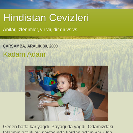
Hindistan Cevizleri
Anilar, izlenimler, vir vir, dir dir vs.vs.
ÇARŞAMBA, ARALIK 30, 2009
Kadam Adam
Gecen hafta kar yagdi. Bayagi da yagdi. Odamizdaki
takvimin aralik ayi sayfasinda kardan adam var. Ona