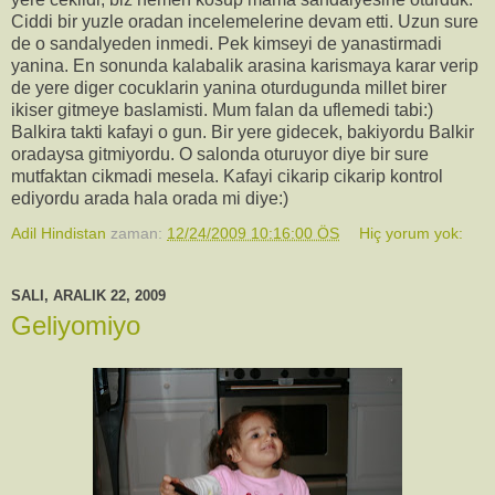
Ciddi bir yuzle oradan incelemelerine devam etti. Uzun sure
de o sandalyeden inmedi. Pek kimseyi de yanastirmadi
yanina. En sonunda kalabalik arasina karismaya karar verip
de yere diger cocuklarin yanina oturdugunda millet birer
ikiser gitmeye baslamisti. Mum falan da uflemedi tabi:)
Balkira takti kafayi o gun. Bir yere gidecek, bakiyordu Balkir
oradaysa gitmiyordu. O salonda oturuyor diye bir sure
mutfaktan cikmadi mesela. Kafayi cikarip cikarip kontrol
ediyordu arada hala orada mi diye:)
Adil Hindistan
zaman:
12/24/2009 10:16:00 ÖS
Hiç yorum yok:
SALI, ARALIK 22, 2009
Geliyomiyo