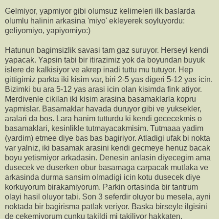
Gelmiyor, yapmiyor gibi olumsuz kelimeleri ilk baslarda
olumlu halinin arkasina 'miyo' ekleyerek soyluyordu:
geliyomiyo, yapiyomiyo:)
Hatunun bagimsizlik savasi tam gaz suruyor. Herseyi kendi
yapacak. Yapsin tabi bir itirazimiz yok da boyundan buyuk
islere de kalkisiyor ve akrep inadi tuttu mu tutuyor. Hep
gittigimiz parkta iki kisim var, biri 2-5 yas digeri 5-12 yas icin.
Bizimki bu ara 5-12 yas arasi icin olan kisimda fink atiyor.
Merdivenle cikilan iki kisim arasina basamaklarla kopru
yapmislar. Basamaklar havada duruyor gibi ve yuksekler,
aralari da bos. Lara hanim tutturdu ki kendi gececekmis o
basamaklari, kesinlikle tutmayacakmisim. Tutmaaa yadim
(yardim) etmee diye bas bas bagiriyor. Atladigi ufak bi nokta
var yalniz, iki basamak arasini kendi gecmeye henuz bacak
boyu yetismiyor arkadasin. Denesin anlasin diyecegim ama
dusecek ve duserken obur basamaga carpacak mutlaka ve
arkasinda durma sansim olmadigi icin kotu dusecek diye
korkuyorum birakamiyorum. Parkin ortasinda bir tantrum
olayi hasil oluyor tabi. Son 3 seferdir oluyor bu mesela, ayni
noktada bir bagirisma patlak veriyor. Baska birseyle ilgisini
de cekemiyorum cunku takildi mi takiliyor hakkaten.