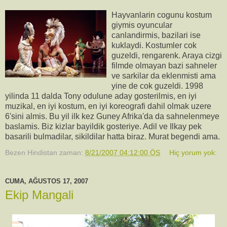
Hayvanlarin cogunu kostum
giymis oyuncular
canlandirmis, bazilari ise
kuklaydi. Kostumler cok
guzeldi, rengarenk. Araya cizgi
filmde olmayan bazi sahneler
ve sarkilar da eklenmisti ama
yine de cok guzeldi. 1998
yilinda 11 dalda Tony odulune aday gosterilmis, en iyi
muzikal, en iyi kostum, en iyi koreografi dahil olmak uzere
6'sini almis. Bu yil ilk kez Guney Afrika'da da sahnelenmeye
baslamis. Biz kizlar bayildik gosteriye. Adil ve Ilkay pek
basarili bulmadilar, sikildilar hatta biraz. Murat begendi ama.
Bezen Hindistan
zaman:
8/21/2007 04:12:00 ÖS
Hiç yorum yok:
CUMA, AĞUSTOS 17, 2007
Ekip Mangali