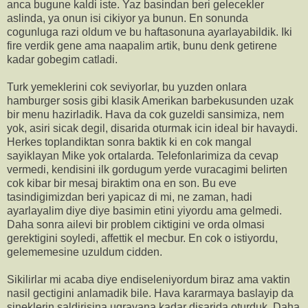
anca bugune kaldi iste. Yaz basindan beri gelecekler
aslinda, ya onun isi cikiyor ya bunun. En sonunda
cogunluga razi oldum ve bu haftasonuna ayarlayabildik. Iki
fire verdik gene ama naapalim artik, bunu denk getirene
kadar gobegim catladi.
Turk yemeklerini cok seviyorlar, bu yuzden onlara
hamburger sosis gibi klasik Amerikan barbekusunden uzak
bir menu hazirladik. Hava da cok guzeldi sansimiza, nem
yok, asiri sicak degil, disarida oturmak icin ideal bir havaydi.
Herkes toplandiktan sonra baktik ki en cok mangal
sayiklayan Mike yok ortalarda. Telefonlarimiza da cevap
vermedi, kendisini ilk gordugum yerde vuracagimi belirten
cok kibar bir mesaj biraktim ona en son. Bu eve
tasindigimizdan beri yapicaz di mi, ne zaman, hadi
ayarlayalim diye diye basimin etini yiyordu ama gelmedi.
Daha sonra ailevi bir problem ciktigini ve orda olmasi
gerektigini soyledi, affettik el mecbur. En cok o istiyordu,
gelememesine uzuldum cidden.
Sikilirlar mi acaba diye endiseleniyordum biraz ama vaktin
nasil gectigini anlamadik bile. Hava kararmaya baslayip da
sineklerin saldirisina ugrayana kadar disarida oturduk. Daha