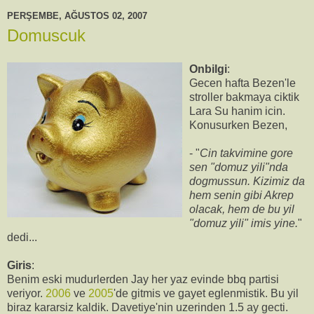
PERŞEMBE, AĞUSTOS 02, 2007
Domuscuk
Onbilgi
:
Gecen hafta Bezen'le
stroller bakmaya ciktik
Lara Su hanim icin.
Konusurken Bezen,
- "
Cin takvimine gore
sen "domuz yili"nda
dogmussun. Kizimiz da
hem senin gibi Akrep
olacak, hem de bu yil
"domuz yili" imis yine.
"
dedi...
Giris
:
Benim eski mudurlerden Jay her yaz evinde bbq partisi
veriyor.
2006
ve
2005
'de gitmis ve gayet eglenmistik. Bu yil
biraz kararsiz kaldik. Davetiye'nin uzerinden 1.5 ay gecti.