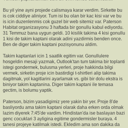
Bu yil yine ayni projede calismaya karar verdim. Sirkette bu
is cok ciddiye aliniyor. Tum isi bu olan bir kac kisi var ve bu
is icin duzenlenmis cok guzel bir web sitemiz var. Paterson
Habitat organizasyonu 3 haftada bir gonullu kabul ediyordu.
31 Temmuz bana uygun geldi. 10 kisilik takima 4 kisi gonullu
1 kisi de takim kaptani olarak adini yazdirmis benden once.
Ben de diger takim kaptani pozisyonunu aldim.
Takim kaptanlari icin 1 saatlik egitim var. Gonullulere
hosgeldin mesaji yazmak, Outlook'tan tum takima bir toplanti
istegi gondermek, bulusma yerleri, proje hakkinda bilgi
vermek, sirketin proje icin bastirdigi t-shirtleri alip takima
dagitmak, yol kagitlarini ayarlamak vs. gibi bir dolu ekstra is
biniyor takim kaptanina. Diger takim kaptani ile temasa
gectim, is bolumu yaptik.
Paterson, bizim yasadigimiz yere yakin bir yer. Proje 8'de
basliyordu ama takim kaptani olarak daha erken orda olmak
lazim diyerek 7:45'de vardim. Hindistan'da ise baslayan bazi
genc cocuklari 3 ayligina egitime gondermisler buraya. 4
tanesi projeye katilmak istedi. Ekledim ama son dakika da