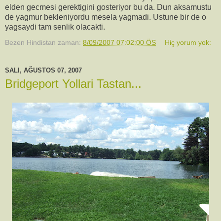
elden gecmesi gerektigini gosteriyor bu da. Dun aksamustu
de yagmur bekleniyordu mesela yagmadi. Ustune bir de o
yagsaydi tam senlik olacakti.
Bezen Hindistan
zaman:
8/09/2007 07:02:00 ÖS
Hiç yorum yok:
SALI, AĞUSTOS 07, 2007
Bridgeport Yollari Tastan...