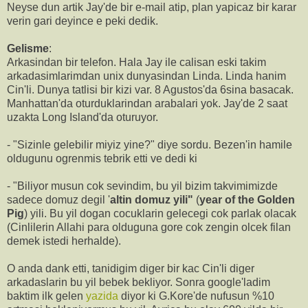
Neyse dun artik Jay'de bir e-mail atip, plan yapicaz bir karar
verin gari deyince e peki dedik.
Gelisme
:
Arkasindan bir telefon. Hala Jay ile calisan eski takim
arkadasimlarimdan unix dunyasindan Linda. Linda hanim
Cin'li. Dunya tatlisi bir kizi var. 8 Agustos'da 6sina basacak.
Manhattan'da oturduklarindan arabalari yok. Jay'de 2 saat
uzakta Long Island'da oturuyor.
- "Sizinle gelebilir miyiz yine?" diye sordu. Bezen'in hamile
oldugunu ogrenmis tebrik etti ve dedi ki
- "Biliyor musun cok sevindim, bu yil bizim takvimimizde
sadece domuz degil '
altin domuz yili"
(
year of the Golden
Pig
) yili. Bu yil dogan cocuklarin gelecegi cok parlak olacak
(Cinlilerin Allahi para olduguna gore cok zengin olcek filan
demek istedi herhalde).
O anda dank etti, tanidigim diger bir kac Cin'li diger
arkadaslarin bu yil bebek bekliyor. Sonra google'ladim
baktim ilk gelen
yazida
diyor ki G.Kore'de nufusun %10