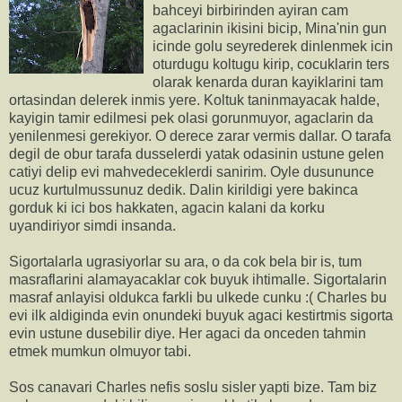
bahceyi birbirinden ayiran cam
agaclarinin ikisini bicip, Mina'nin gun
icinde golu seyrederek dinlenmek icin
oturdugu koltugu kirip, cocuklarin ters
olarak kenarda duran kayiklarini tam
ortasindan delerek inmis yere. Koltuk taninmayacak halde,
kayigin tamir edilmesi pek olasi gorunmuyor, agaclarin da
yenilenmesi gerekiyor. O derece zarar vermis dallar. O tarafa
degil de obur tarafa dusselerdi yatak odasinin ustune gelen
catiyi delip evi mahvedeceklerdi sanirim. Oyle dusununce
ucuz kurtulmussunuz dedik. Dalin kirildigi yere bakinca
gorduk ki ici bos hakkaten, agacin kalani da korku
uyandiriyor simdi insanda.
Sigortalarla ugrasiyorlar su ara, o da cok bela bir is, tum
masraflarini alamayacaklar cok buyuk ihtimalle. Sigortalarin
masraf anlayisi oldukca farkli bu ulkede cunku :( Charles bu
evi ilk aldiginda evin onundeki buyuk agaci kestirtmis sigorta
evin ustune dusebilir diye. Her agaci da onceden tahmin
etmek mumkun olmuyor tabi.
Sos canavari Charles nefis soslu sisler yapti bize. Tam biz