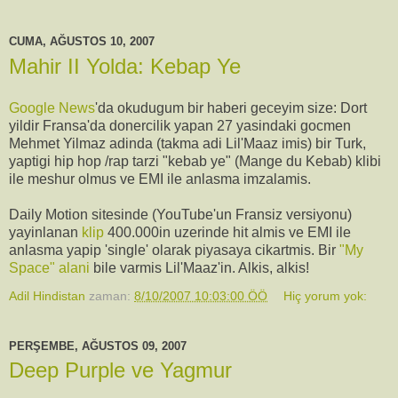
CUMA, AĞUSTOS 10, 2007
Mahir II Yolda: Kebap Ye
Google News
'da okudugum bir haberi geceyim size: Dort
yildir Fransa'da donercilik yapan 27 yasindaki gocmen
Mehmet Yilmaz adinda (takma adi Lil'Maaz imis) bir Turk,
yaptigi hip hop /rap tarzi "kebab ye" (Mange du Kebab) klibi
ile meshur olmus ve EMI ile anlasma imzalamis.
Daily Motion sitesinde (YouTube'un Fransiz versiyonu)
yayinlanan
klip
400.000in uzerinde hit almis ve EMI ile
anlasma yapip 'single' olarak piyasaya cikartmis. Bir
"My
Space" alani
bile varmis Lil'Maaz'in. Alkis, alkis!
Adil Hindistan
zaman:
8/10/2007 10:03:00 ÖÖ
Hiç yorum yok:
PERŞEMBE, AĞUSTOS 09, 2007
Deep Purple ve Yagmur