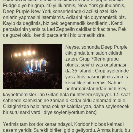
Fudge diye bir grup. 40 yilliklarmis, New York grubularmis,
Deep Purple New York konserlerindeki acilisi ozellikle
onlarin yapmasini istemismis. Adlarini hic duymamistik biz.
Kayip da degilmis, biz pek begenmedik kendilerini. Kendi
parcalarinin yanisira Led Zeppelin caldilar birkac tane. Pek
de guzel oldu, kendi parcalarini hic tutmadik zira.
Neyse, sonunda Deep Purple
ciktiginda tum salon cildirdi
zaten. Grup 70lerin grubu
olunca seyirci yas ortalamasi
da 35 falandi. Grup uyelerinde
yas almis basini gitmis ama is
kesinlikle bitmemis. Sahne
performanslarindan hicbirsey
kaybetmemisler. Ian Gillan hala muhtesem soyluyor. 1.5 saat
sahnede kalmislar, ne zaman o kadar oldu anlamadim bile.
Ciktigimizda hala 'ama cok az kaldilar yaa, daha soylenecek
bir suru sarki vardi' diye soyleniyordum ben:)
Yerimiz tam koridor kenarindaydi. Koridor hic bos kalmadi
desem yeridir. Surekli birileri gidip geliyordu. Amma kurtlu bu