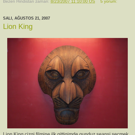
Bezen Hindistan
zaman:
8/23/2007 11:10:00 ÖS
5 yorum:
SALI, AĞUSTOS 21, 2007
Lion King
Lion King cizgi filmine ilk gittigimde gunduz seansi secmek