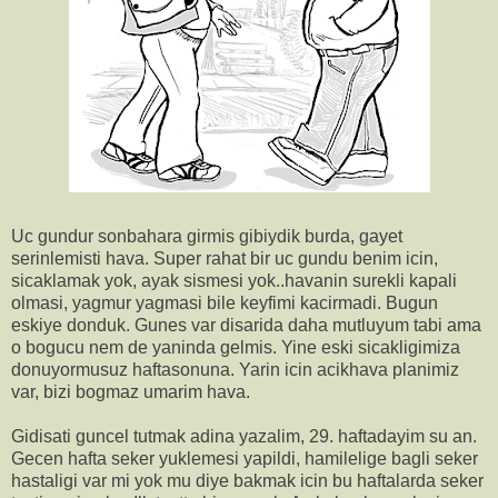
Uc gundur sonbahara girmis gibiydik burda, gayet
serinlemisti hava. Super rahat bir uc gundu benim icin,
sicaklamak yok, ayak sismesi yok..havanin surekli kapali
olmasi, yagmur yagmasi bile keyfimi kacirmadi. Bugun
eskiye donduk. Gunes var disarida daha mutluyum tabi ama
o bogucu nem de yaninda gelmis. Yine eski sicakligimiza
donuyormusuz haftasonuna. Yarin icin acikhava planimiz
var, bizi bogmaz umarim hava.
Gidisati guncel tutmak adina yazalim, 29. haftadayim su an.
Gecen hafta seker yuklemesi yapildi, hamilelige bagli seker
hastaligi var mi yok mu diye bakmak icin bu haftalarda seker