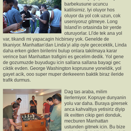
barbekusune ucuncu
katilisimiz. Iyi oluyor hos
oluyor da yol cok uzun, cok
useniyoruz gitmeye. Long
Island'in ortasinda bir yerde
oturuyorlar. LI'de tek ana yol
var, tikandi mi yapacagin hicbirsey yok. Genelde de
tikaniyor. Manhattan'dan Linda'yi alip oyle gececektik, Linda
daha erken giden birilerini bulup onlara takilmaya karar
verince bari Manhattan trafigini es gecelim dedik. Yol gene
de gozumuzde buyudugu icin sallana sallana bayagi gec
ciktik evden. George Washington koprusune yoneldik, yol
gayet acik, ooo super muper derkeeenn baktik biraz ileride
trafik durmus.
Dag tas araba, milim
ilerlemiyor. Kopruye dunyanin
yolu var daha. Buraya girersek
anca kahvaltiya yetisiriz diyip
ilk exitten cikip geri donduk,
mecburen Manhattan
ustunden gitmek icin. Bu bize