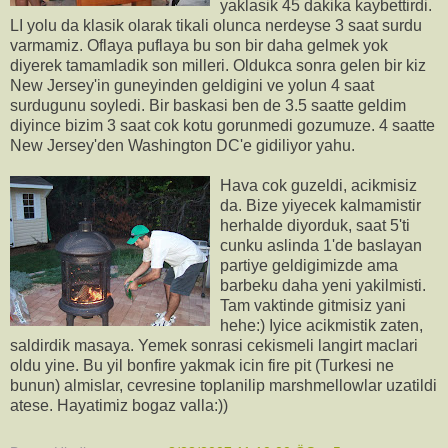
yaklasik 45 dakika kaybettirdi.
LI yolu da klasik olarak tikali olunca nerdeyse 3 saat surdu
varmamiz. Oflaya puflaya bu son bir daha gelmek yok
diyerek tamamladik son milleri. Oldukca sonra gelen bir kiz
New Jersey'in guneyinden geldigini ve yolun 4 saat
surdugunu soyledi. Bir baskasi ben de 3.5 saatte geldim
diyince bizim 3 saat cok kotu gorunmedi gozumuze. 4 saatte
New Jersey'den Washington DC'e gidiliyor yahu.
Hava cok guzeldi, acikmisiz
da. Bize yiyecek kalmamistir
herhalde diyorduk, saat 5'ti
cunku aslinda 1'de baslayan
partiye geldigimizde ama
barbeku daha yeni yakilmisti.
Tam vaktinde gitmisiz yani
hehe:) Iyice acikmistik zaten,
saldirdik masaya. Yemek sonrasi cekismeli langirt maclari
oldu yine. Bu yil bonfire yakmak icin fire pit (Turkesi ne
bunun) almislar, cevresine toplanilip marshmellowlar uzatildi
atese. Hayatimiz bogaz valla:))