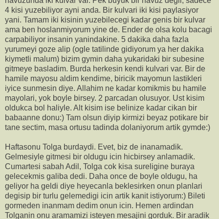
havuzunda iki kulvar var. Pek buyuk bir havuz degil, sadece
4 kisi yuzebiliyor ayni anda. Bir kulvari iki kisi paylasiyor
yani. Tamam iki kisinin yuzebilecegi kadar genis bir kulvar
ama ben hoslanmiyorum yine de. Ender de olsa kolu bacagi
carpabiliyor insanin yanindakine. 5 dakika daha fazla
yurumeyi goze alip (ogle tatilinde gidiyorum ya her dakika
kiymetli malum) bizim gymin daha yukaridaki bir subesine
gitmeye basladim. Burda herkesin kendi kulvari var. Bir de
hamile mayosu aldim kendime, biricik mayomun lastikleri
iyice sunmesin diye. Allahim ne kadar komikmis bu hamile
mayolari, yok boyle birsey. 2 parcadan olusuyor. Ust kisim
oldukca bol haliyle. Alt kisim ise belinize kadar cikan bir
babaanne donu:) Tam olsun diyip kirmizi beyaz potikare bir
tane sectim, masa ortusu tadinda dolaniyorum artik gymde:)
Haftasonu Tolga burdaydi. Evet, biz de inanamadik.
Gelmesiyle gitmesi bir oldugu icin hicbirsey anlamadik.
Cumartesi sabah Adil, Tolga cok kisa sureligine buraya
gelecekmis galiba dedi. Daha once de boyle oldugu, ha
geliyor ha geldi diye heyecanla beklesirken onun planlari
degisip bir turlu gelemedigi icin artik kanit istiyorum:) Bileti
gormeden inanmam dedim onun icin. Hemen ardindan
Tolganin onu aramamizi isteyen mesajini gorduk. Bir aradik