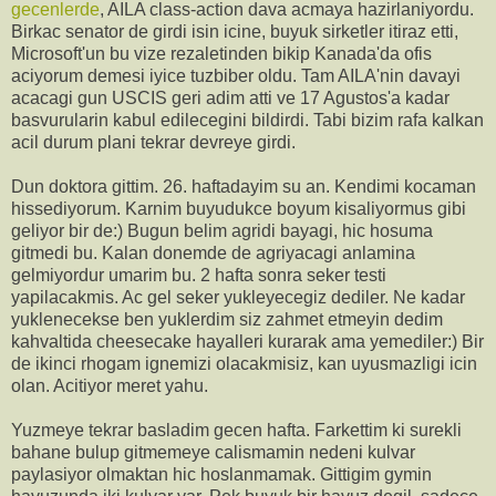
gecenlerde
, AILA class-action dava acmaya hazirlaniyordu.
Birkac senator de girdi isin icine, buyuk sirketler itiraz etti,
Microsoft'un bu vize rezaletinden bikip Kanada'da ofis
aciyorum demesi iyice tuzbiber oldu. Tam AILA'nin davayi
acacagi gun USCIS geri adim atti ve 17 Agustos'a kadar
basvurularin kabul edilecegini bildirdi. Tabi bizim rafa kalkan
acil durum plani tekrar devreye girdi.
Dun doktora gittim. 26. haftadayim su an. Kendimi kocaman
hissediyorum. Karnim buyudukce boyum kisaliyormus gibi
geliyor bir de:) Bugun belim agridi bayagi, hic hosuma
gitmedi bu. Kalan donemde de agriyacagi anlamina
gelmiyordur umarim bu. 2 hafta sonra seker testi
yapilacakmis. Ac gel seker yukleyecegiz dediler. Ne kadar
yuklenecekse ben yuklerdim siz zahmet etmeyin dedim
kahvaltida cheesecake hayalleri kurarak ama yemediler:) Bir
de ikinci rhogam ignemizi olacakmisiz, kan uyusmazligi icin
olan. Acitiyor meret yahu.
Yuzmeye tekrar basladim gecen hafta. Farkettim ki surekli
bahane bulup gitmemeye calismamin nedeni kulvar
paylasiyor olmaktan hic hoslanmamak. Gittigim gymin