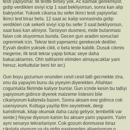
testi yapiyorlar. Ilk testte birsey yok. Ac kalmak gerekmiyor,
gidip verdikleri siviyi icip 1 saat bekliyorsun, sonra kan alip
bakiyorlar. Yuksek cikarsa bu sefer ikinci testi yapiyorlar.
Ikinci test biraz bela. 12 saat ac kalip sonrasinda gidip
verdikleri cok sekerli siviyi icip bu sefer 3 saat bekliyorsun,
saat basi kan aliniyor. Tansiyon dusmesi, mide bulanmasi
falan cok oluyormus bunda. Gecen gun aradim sonuclari
ogrenmek icin. Tekrar test yapmamiz gerekecek dediler.
Eyvah dedim yuksek cikti, o bela teste kaldik. Dusuk cikmis
megerse, ilk testi tekrar yapip birkac seye daha
bakacaklarmis. Ohh tatlilarimi elimden almayacaklar yani
henuz, korkuttular beni bir an:)
Gun boyu gozumun onunden cesit cesit tatli gecmekte zira,
onu da yapayim bunu da yiyeyim diyerekten. Allahtan
cogunlukla fikrimde kaliyor bunlar. Gun icinde kesin bu tatliyi
yapiyorum gidince diyerek malzeme listesini bile
cikariyorum kafamda bazen. Sonra aksam eve gidince cok
useniyorum. Koltuga yayilip film seyretmek, dergi
karistirmak, kitap okumak daha cazip geliyor, tembellik var
serde:) Neyse diyorum kalsin bu aksam yarin yaparim. Yarin
ayni senaryo tekrarlaniyor. Cok gozum donmusse biraz
cikolata yiyorum ya da gidip pastaneden aliveriyorum o