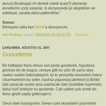
durust (bosbogaz mi demek istedi acep?) davranip
kendilerini zora sokarlar. Is dunyasinda iyi degildirler ve
edebiyat, sanata daha yatkindirlar.
"
Sonuc
:
Bilmiyom valla ben
WoW
'a donuyorum.
Adil Hindistan
zaman:
8/02/2007 05:52:00 ÖS
3 yorum:
ÇARŞAMBA, AĞUSTOS 01, 2007
Guncelleme
Bir haftadan fazla olmus son postu gondereli. Agustosa
girmisiz bir de bugun, nereye gitti bu yilin ilk yarisi diye
saskin saskin bakmaktayim. Iyi ki yeniyilda resolution listesi
cikarmamisim bu sefer, nasilsa yapamaycakmisim:)) Birikti
tabi yazacak seyler ama yapilacak isler (ozellikle isyerinde)
daha hizli birikiyor su gunlerde. Cok vaktim yok simdi de,
biraz geyik yapip gidecegim:)
Once isten baslayalim. Green card skandalini yazmistim