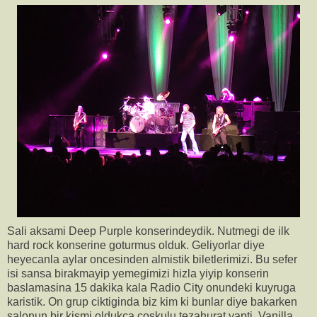
Sali aksami Deep Purple konserindeydik. Nutmegi de ilk
hard rock konserine goturmus olduk. Geliyorlar diye
heyecanla aylar oncesinden almistik biletlerimizi. Bu sefer
isi sansa birakmayip yemegimizi hizla yiyip konserin
baslamasina 15 dakika kala Radio City onundeki kuyruga
karistik. On grup ciktiginda biz kim ki bunlar diye bakarken
salonun bir kismi oldukca coskulu tezahurat yapti. Vanilla