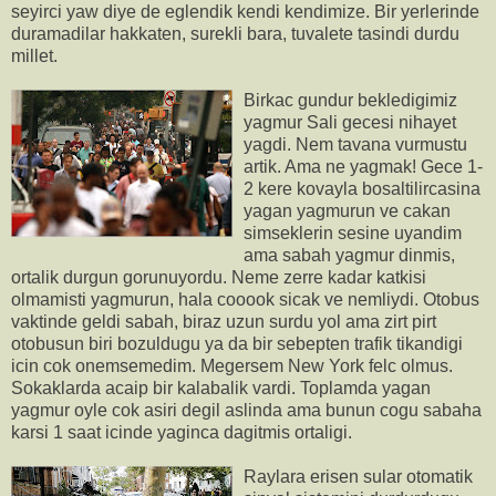
seyirci yaw diye de eglendik kendi kendimize. Bir yerlerinde
duramadilar hakkaten, surekli bara, tuvalete tasindi durdu
millet.
Birkac gundur bekledigimiz
yagmur Sali gecesi nihayet
yagdi. Nem tavana vurmustu
artik. Ama ne yagmak! Gece 1-
2 kere kovayla bosaltilircasina
yagan yagmurun ve cakan
simseklerin sesine uyandim
ama sabah yagmur dinmis,
ortalik durgun gorunuyordu. Neme zerre kadar katkisi
olmamisti yagmurun, hala cooook sicak ve nemliydi. Otobus
vaktinde geldi sabah, biraz uzun surdu yol ama zirt pirt
otobusun biri bozuldugu ya da bir sebepten trafik tikandigi
icin cok onemsemedim. Megersem New York felc olmus.
Sokaklarda acaip bir kalabalik vardi. Toplamda yagan
yagmur oyle cok asiri degil aslinda ama bunun cogu sabaha
karsi 1 saat icinde yaginca dagitmis ortaligi.
Raylara erisen sular otomatik