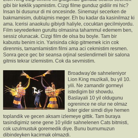
gibi bir keklik yapmistim. Cizgi filme gunduz gidilir mi hic?
Insan bi dusunur di mi oncesinde. Sinemayi secerken de
bakmamisim, dublajmis meger. Eh bu kadar da kasinilmaz ki
ama. Icerisi anaokulu gibiydi haliyle, cocuktan gecilmiyordu.
Film seyrederken gurultu olmasina tahammul edemem ben,
sessiz olunacak. Cizgi film de olsa bu boyle. Tam bir
kabustu benim icin. Yarisinda cikip gitmemek icin cok
direnmis, tamamlamistim filmi ama aci cekmistim resmen.
Sonra gece gec bir seansa orjinal seslendirmeli bir salona
gitmis tekrar izlemistim. Cok da sevmistim.
Broadway'de sahneleniyor
Lion King muzikali, bu yil 10.
yili. Ne zamandir gormeyi
istedigim bir showdu.
Baslayali 10 yil oldugunu
ogrenince ne olur ne olmaz
biter gider simdi diye hemen
toplandik ve gecen aksam izlemeye gittik. Tam buraya
tasindigimiz sene gene 10 yildir sahnelenen Cats bitmisti,
cok uzulmustuk goremedik diye. Bunu burnumuzun
dibindeyken kacirmak olmazdi.