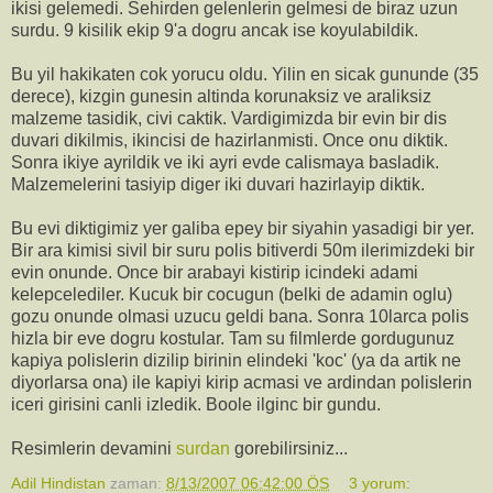
ikisi gelemedi. Sehirden gelenlerin gelmesi de biraz uzun
surdu. 9 kisilik ekip 9'a dogru ancak ise koyulabildik.
Bu yil hakikaten cok yorucu oldu. Yilin en sicak gununde (35
derece), kizgin gunesin altinda korunaksiz ve araliksiz
malzeme tasidik, civi caktik. Vardigimizda bir evin bir dis
duvari dikilmis, ikincisi de hazirlanmisti. Once onu diktik.
Sonra ikiye ayrildik ve iki ayri evde calismaya basladik.
Malzemelerini tasiyip diger iki duvari hazirlayip diktik.
Bu evi diktigimiz yer galiba epey bir siyahin yasadigi bir yer.
Bir ara kimisi sivil bir suru polis bitiverdi 50m ilerimizdeki bir
evin onunde. Once bir arabayi kistirip icindeki adami
kelepcelediler. Kucuk bir cocugun (belki de adamin oglu)
gozu onunde olmasi uzucu geldi bana. Sonra 10larca polis
hizla bir eve dogru kostular. Tam su filmlerde gordugunuz
kapiya polislerin dizilip birinin elindeki 'koc' (ya da artik ne
diyorlarsa ona) ile kapiyi kirip acmasi ve ardindan polislerin
iceri girisini canli izledik. Boole ilginc bir gundu.
Resimlerin devamini
surdan
gorebilirsiniz...
Adil Hindistan
zaman:
8/13/2007 06:42:00 ÖS
3 yorum: