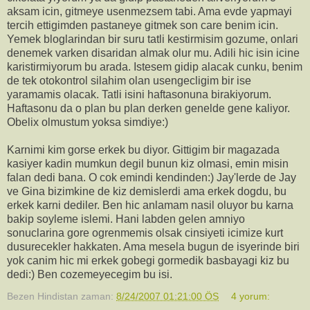
aksam icin, gitmeye usenmezsem tabi. Ama evde yapmayi
tercih ettigimden pastaneye gitmek son care benim icin.
Yemek bloglarindan bir suru tatli kestirmisim gozume, onlari
denemek varken disaridan almak olur mu. Adili hic isin icine
karistirmiyorum bu arada. Istesem gidip alacak cunku, benim
de tek otokontrol silahim olan usengecligim bir ise
yaramamis olacak. Tatli isini haftasonuna birakiyorum.
Haftasonu da o plan bu plan derken genelde gene kaliyor.
Obelix olmustum yoksa simdiye:)
Karnimi kim gorse erkek bu diyor. Gittigim bir magazada
kasiyer kadin mumkun degil bunun kiz olmasi, emin misin
falan dedi bana. O cok emindi kendinden:) Jay'lerde de Jay
ve Gina bizimkine de kiz demislerdi ama erkek dogdu, bu
erkek karni dediler. Ben hic anlamam nasil oluyor bu karna
bakip soyleme islemi. Hani labden gelen amniyo
sonuclarina gore ogrenmemis olsak cinsiyeti icimize kurt
dusurecekler hakkaten. Ama mesela bugun de isyerinde biri
yok canim hic mi erkek gobegi gormedik basbayagi kiz bu
dedi:) Ben cozemeyecegim bu isi.
Bezen Hindistan
zaman:
8/24/2007 01:21:00 ÖS
4 yorum: