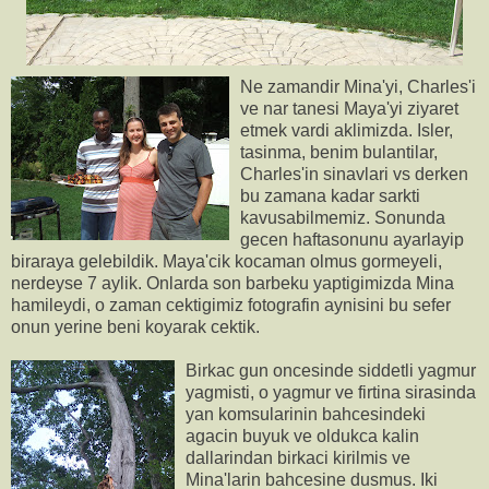
Ne zamandir Mina'yi, Charles'i
ve nar tanesi Maya'yi ziyaret
etmek vardi aklimizda. Isler,
tasinma, benim bulantilar,
Charles'in sinavlari vs derken
bu zamana kadar sarkti
kavusabilmemiz. Sonunda
gecen haftasonunu ayarlayip
biraraya gelebildik. Maya'cik kocaman olmus gormeyeli,
nerdeyse 7 aylik. Onlarda son barbeku yaptigimizda Mina
hamileydi, o zaman cektigimiz fotografin aynisini bu sefer
onun yerine beni koyarak cektik.
Birkac gun oncesinde siddetli yagmur
yagmisti, o yagmur ve firtina sirasinda
yan komsularinin bahcesindeki
agacin buyuk ve oldukca kalin
dallarindan birkaci kirilmis ve
Mina'larin bahcesine dusmus. Iki