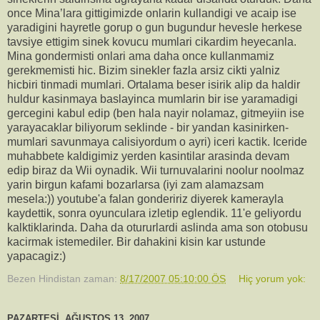
once Mina’lara gittigimizde onlarin kullandigi ve acaip ise
yaradigini hayretle gorup o gun bugundur hevesle herkese
tavsiye ettigim sinek kovucu mumlari cikardim heyecanla.
Mina gondermisti onlari ama daha once kullanmamiz
gerekmemisti hic. Bizim sinekler fazla arsiz cikti yalniz
hicbiri tinmadi mumlari. Ortalama beser isirik alip da haldir
huldur kasinmaya baslayinca mumlarin bir ise yaramadigi
gercegini kabul edip (ben hala nayir nolamaz, gitmeyiin ise
yarayacaklar biliyorum seklinde - bir yandan kasinirken-
mumlari savunmaya calisiyordum o ayri) iceri kactik. Iceride
muhabbete kaldigimiz yerden kasintilar arasinda devam
edip biraz da Wii oynadik. Wii turnuvalarini noolur noolmaz
yarin birgun kafami bozarlarsa (iyi zam alamazsam
mesela:)) youtube'a falan gondeririz diyerek kamerayla
kaydettik, sonra oyunculara izletip eglendik. 11'e geliyordu
kalktiklarinda. Daha da otururlardi aslinda ama son otobusu
kacirmak istemediler. Bir dahakini kisin kar ustunde
yapacagiz:)
Bezen Hindistan
zaman:
8/17/2007 05:10:00 ÖS
Hiç yorum yok:
PAZARTESI, AĞUSTOS 13, 2007