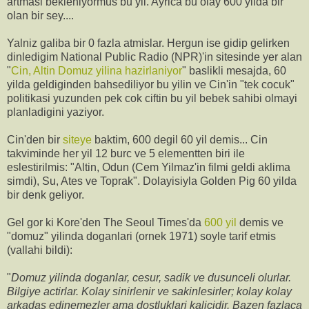
artmasi bekleniyormus bu yil. Ayrica bu olay 600 yilda bir
olan bir sey....
Yalniz galiba bir 0 fazla atmislar. Hergun ise gidip gelirken
dinledigim National Public Radio (NPR)'in sitesinde yer alan
"
Cin, Altin Domuz yilina hazirlaniyor
" baslikli mesajda, 60
yilda geldiginden bahsediliyor bu yilin ve Cin'in "tek cocuk"
politikasi yuzunden pek cok ciftin bu yil bebek sahibi olmayi
planladigini yaziyor.
Cin'den bir
siteye
baktim, 600 degil 60 yil demis... Cin
takviminde her yil 12 burc ve 5 elementten biri ile
eslestirilmis: "Altin, Odun (Cem Yilmaz'in filmi geldi aklima
simdi), Su, Ates ve Toprak". Dolayisiyla Golden Pig 60 yilda
bir denk geliyor.
Gel gor ki Kore'den The Seoul Times'da
600 yil
demis ve
"domuz" yilinda doganlari (ornek 1971) soyle tarif etmis
(vallahi bildi):
"
Domuz yilinda doganlar, cesur, sadik ve dusunceli olurlar.
Bilgiye actirlar. Kolay sinirlenir ve sakinlesirler; kolay kolay
arkadas edinemezler ama dostluklari kalicidir. Bazen fazlaca