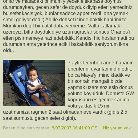
onlar ve masadaki bilimum yiyecekle tikabasa doymus
durumdayken, gecen sefer de doyduk diyip etleri yemediniz
bu sefer kacis yok, bunlar sadece appetizerdi, ana yemek
simdi geliyor dedi:) Adille dehset icinde baktik birbirimize.
Mumkun degil bir catal daha yememiz. Valla catlamak
uzereyiz, billa doyduk diye uzun ugraslar sonucu Charles'i
etleri pisirmemeye razi edebildik. Kendisi hic hoslanmadi bu
durumdan ama yeterince acikli bakabildik saniyorum ikna
oldu.
7 aylik tecrubeli anne-babanin
onerilerini uyarilarini dinledik,
bolca Maya'yi mincikladik ve
bir sonraki mangali bizde
yapmak uzere sozlesip donus
yoluna koyulduk. Donuste GW
koprusunu es gecmek adina
yolu yaklasik 15 mil
uzatmamiza ragmen 2 saat olmadan eve vardik (gidis 2.5
saat surmustu gecen seferki gibi).
Bezen Hindistan
zaman:
8/07/2007 06:41:00 ÖS
Hiç yorum yok: