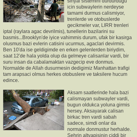
sinyal sistemini durdurdugu
icin subwaylerin nerdeyse
tamami durmus calismiyor,
trenlerde ve otobuslerde
gecikmeler var, LIRR trenleri
iptal (raylara agac devrilmis), tunellerin bazilarini su
basmis...Brooklyn'de iyice vahimmis durum, ufak bir kasirga
olusmus bazi evlerin catisini ucurmus, agaclari devirmis.
Ben 10'da ise geldigimde en erken gelenlerden biriydim,
saat 12'de hala yolda olup da gelmeye calisanlar vardi, bir
suru insan da cabalamaktan vazgecip eve donmus.
Normalde de Allah dusurmesin dedigimiz Manhattan trafigi
tam arapsaci olmus herkes otobuslere ve taksilere hucum
edince.
Aksam saatlerinde hala bazi
calismayan subwayler vardi,
bugun oldukca yoluna girmis
hersey. Aksayarak calisan
birkac tren vardi sabah
sadece, simdi onlar da
normale donmustur herhalde.
Sehrin altyapisinin ciddi bir