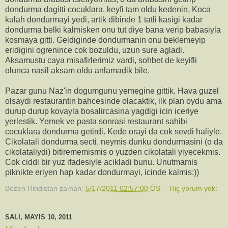
dondurma dagitti cocuklara, keyfi tam oldu kedenin. Koca
kulah dondurmayi yedi, artik dibinde 1 tatli kasigi kadar
dondurma belki kalmisken onu tut diye bana verip babasiyla
kosmaya gitti. Geldiginde dondurmanin onu beklemeyip
eridigini ogrenince cok bozuldu, uzun sure agladi.
Aksamustu caya misafirlerimiz vardi, sohbet de keyifli
olunca nasil aksam oldu anlamadik bile.
Pazar gunu Naz'in dogumgunu yemegine gittik. Hava guzel
olsaydi restaurantin bahcesinde olacaktik, ilk plan oydu ama
durup durup kovayla bosalircasina yagdigi icin iceriye
yerlestik. Yemek ve pasta sonrasi restaurant sahibi
cocuklara dondurma getirdi. Kede orayi da cok sevdi haliyle.
Cikolatali dondurma secti, neymis dunku dondurmasini (o da
cikolataliydi) bitirememismis o yuzden cikolatali yiyecekmis.
Cok ciddi bir yuz ifadesiyle acikladi bunu. Unutmamis
piknikte eriyen hap kadar dondurmayi, icinde kalmis:))
Bezen Hindistan
zaman:
5/17/2011 02:57:00 ÖS
Hiç yorum yok:
SALI, MAYIS 10, 2011