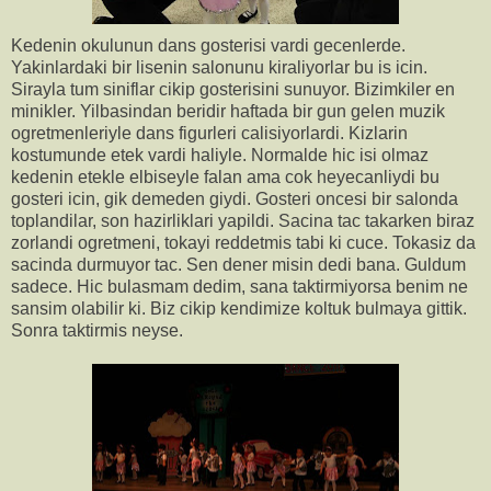
Kedenin okulunun dans gosterisi vardi gecenlerde.
Yakinlardaki bir lisenin salonunu kiraliyorlar bu is icin.
Sirayla tum siniflar cikip gosterisini sunuyor. Bizimkiler en
minikler. Yilbasindan beridir haftada bir gun gelen muzik
ogretmenleriyle dans figurleri calisiyorlardi. Kizlarin
kostumunde etek vardi haliyle. Normalde hic isi olmaz
kedenin etekle elbiseyle falan ama cok heyecanliydi bu
gosteri icin, gik demeden giydi. Gosteri oncesi bir salonda
toplandilar, son hazirliklari yapildi. Sacina tac takarken biraz
zorlandi ogretmeni, tokayi reddetmis tabi ki cuce. Tokasiz da
sacinda durmuyor tac. Sen dener misin dedi bana. Guldum
sadece. Hic bulasmam dedim, sana taktirmiyorsa benim ne
sansim olabilir ki. Biz cikip kendimize koltuk bulmaya gittik.
Sonra taktirmis neyse.