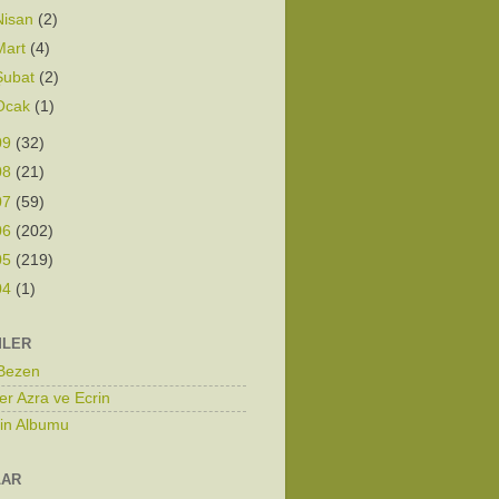
Nisan
(2)
Mart
(4)
Şubat
(2)
Ocak
(1)
09
(32)
08
(21)
07
(59)
06
(202)
05
(219)
04
(1)
MLER
 Bezen
er Azra ve Ecrin
zin Albumu
LAR