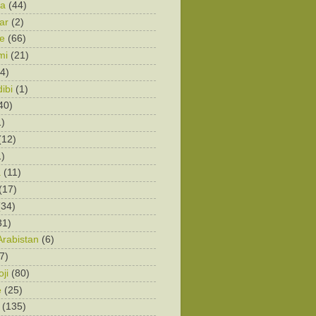
ka
(44)
ar
(2)
e
(66)
mi
(21)
4)
ibi
(1)
40)
1)
(12)
1)
a
(11)
(17)
(34)
31)
Arabistan
(6)
7)
ji
(80)
e
(25)
(135)