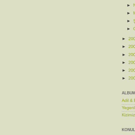
►
►
►
►
►
20
►
20
►
20
►
20
►
20
►
20
ALBU
Adil &
Yegenl
Kizimi
KONU