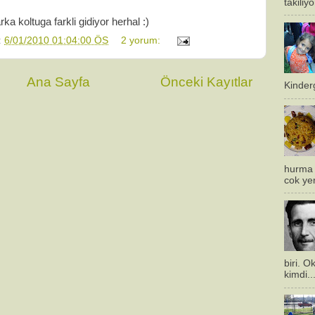
takiliy
a koltuga farkli gidiyor herhal :)
:
6/01/2010 01:04:00 ÖS
2 yorum:
Ana Sayfa
Önceki Kayıtlar
Kinderg
hurma 
cok ye
biri. 
kimdi..