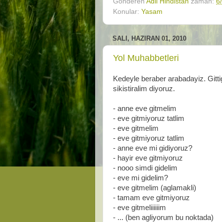
Gönderen
Adil Hindistan
zaman:
6
Konular:
Yasam
SALI, HAZIRAN 01, 2010
Yol Muhabbetleri
Kedeyle beraber arabadayiz. Gitti
sikistiralim diyoruz.
- anne eve gitmelim
- eve gitmiyoruz tatlim
- eve gitmelim
- eve gitmiyoruz tatlim
- anne eve mi gidiyoruz?
- hayir eve gitmiyoruz
- nooo simdi gidelim
- eve mi gidelim?
- eve gitmelim (aglamakli)
- tamam eve gitmiyoruz
- eve gitmeliiiiiim
- ... (ben agliyorum bu noktada)