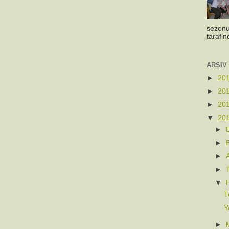
sezonu
tarafin
ARSIV
►
20
►
20
►
20
▼
20
►
►
►
►
▼
T
Y
►