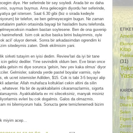
ecegim diye. Her seferinde bir sey soyledi. Arada bir ev daha
mismis, suymus buymus. Ama gelecegim diyordu her seferinde,
tiya gel istersen. Saat 6.30 gibi (biz o sirada kedeyle
aniyorum) bir telefon, ee ben gelmeyecegim bugun. Ne zaman
ortalarim parkin ortasinda bayagi bir hasladim bunu telefonda.
ETIKE
i gelmeyeceksin madem bastan soylesene. Ben de ona guvenip
hanimefendi. Isim cok acilse baska birini bulayimmis, oyle
Ameri
‘cok acil’ oluyor demek. Sonra bir arkadasimdan ogrendim ki
Ekono
izim sitedeymis zaten. Direk ekilmisim yani.
Kitap
Politik
lik sirketi tutayim en iyisi dedim. Review’lari da iyi bir tane
(31)
cin geliriz dediler. Yine sevindirik oldum ben. Eve biran once
Tekn
i abla gelsin mi diye sorunca ‘gelsin, hev yev kaka olmus’ diyor
ikciler. Gelmisler, salonda yerde pastel boyalar varmis, oyle
Yas
, ek ucret istemisler Adilden, $15. Cok is tabi 3-5 boyayi alip
akli adamlar. Allah muhafaza koltuklari cekin altini da silin
 whatever. Ha bir de ayakkabilarini cikaramazlarmis, sigorta
KARDE
atarsaymis. Ayakkabilarla ev mi sileceksiniz, manyak misiniz
My Blo
liyorlarmis evleri bu cok dogalmis. Galos da olmazmis.
asam mi bilemiyorum hala. Sonucta gene temizlenemedi bizim
Dilara
Selen
Figen B
ecek miyim acep…
Zeren 