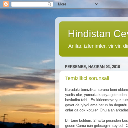
Hindistan Cev
Anilar, izlenimler, vir vir, di
PERŞEMBE, HAZIRAN 03, 2010
Temizlikci sorunsali
Buradaki temizlikci sorunu beni oldur
yanlis olur, yumurta kapiya gelmeden b
basladim tabi. Ev kirlenmeye yuz tut
gayet de iyiydi ama hatun ha dogurdu ha
onlar da cok kotuler. Onu alan arkadas
Bir tane buldum, 2 hafta pesinden kos
gecen Cuma icin gelecegini soyledi. Co