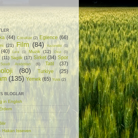
TLER
ka
(44)
Eglence
(66)
Cocuklar
(2)
Film
(84)
mi
(21)
Kazandibi
(1)
(40)
Muzik
(12)
Lara
(1)
Okul
(1)
Sirket
(34)
Spor
a
(11)
Saglik
(17)
Tatil
(37)
Suudi Arabistan
(6)
oloji
(80)
Turkiye
(25)
am
(135)
Yemek
(65)
Yuva
(2)
S BLOGLAR
g in English
 Erdem
ilir
- Hakan Isseven