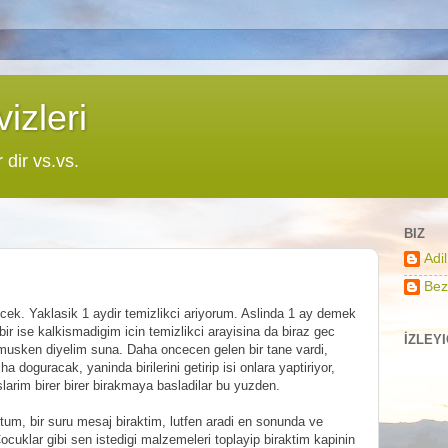
izleri
r dir vs.vs.
BIZ
Adi
Bez
ecek. Yaklasik 1 aydir temizlikci ariyorum. Aslinda 1 ay demek
ir ise kalkismadigim icin temizlikci arayisina da biraz gec
İZLEY
musken diyelim suna. Daha oncecen gelen bir tane vardi,
 doguracak, yaninda birilerini getirip isi onlara yaptiriyor,
larim birer birer birakmaya basladilar bu yuzden.
tum, bir suru mesaj biraktim, lutfen aradi en sonunda ve
cuklar gibi sen istedigi malzemeleri toplayip biraktim kapinin