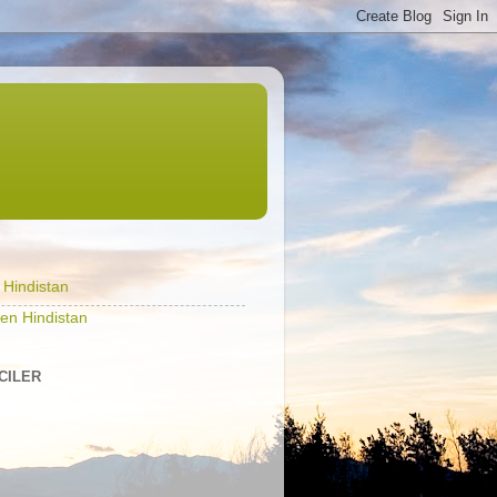
l Hindistan
en Hindistan
ICILER