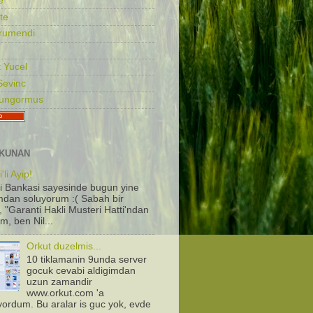
e
te
rumendi
 Yucel
Sevinc
Gungormus
KUNAN
'li Ayip!
i Bankasi sayesinde bugun yine
dan soluyorum :( Sabah bir
, "Garanti Hakli Musteri Hatti'ndan
m, ben Nil...
Orkut duzelmis...
10 tiklamanin 9unda server
gocuk cevabi aldigimdan
uzun zamandir
www.orkut.com 'a
iyordum. Bu aralar is guc yok, evde