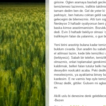
girisine. Oglen aramaya basladi gecik
temizlemesi lazimmis, trafikte takil
tamam dedim ben de. Gel de yeter ki ya
parktayiz, ben hatunu coktan geldi s
gelecegini de bilemezmis. Atti tum sig
Nerdeyse 3 haftadir oyaliyorsun ben
baska kimse arastirmamisim. Bozuldu 
dedi. Evin 3 haftadir bekliyor olmasi 
trafikteyim falan da yalanmis, o gun b
Yeni birini arastirip bulana kadar temiz
buldum civarda. Dun aradim bu sabah i
el atilmasi lazim, kede bile temizlikc
(terbiyesiz). Sabah bir telefon, temizl
olmazmis, onlari toplamalari gerekirmis
kaldirmak, belleri falan tutulur belki h
deseydim noolcakti acaba. Peki dedik,
meselesiymis, ya ayaklarina birsey b
kardesim. E ne varmis hep oyle temiz
Olmaz dedik, gittiler. Gulsem mi agl
ev.
Akilli uslu bi denesine denk gelebil
-Bezen