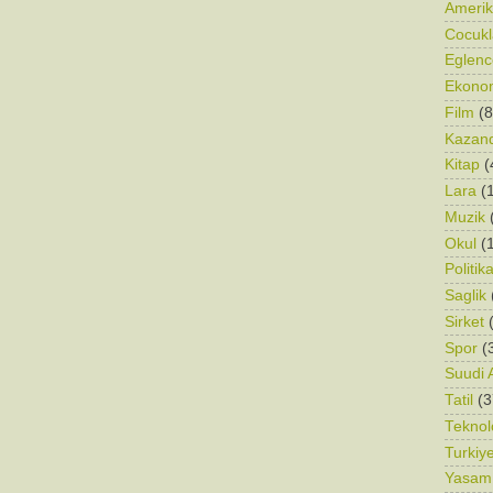
Ameri
Cocukl
Eglenc
Ekono
Film
(8
Kazand
Kitap
(
Lara
(
Muzik
Okul
(
Politik
Saglik
Sirket
Spor
(
Suudi 
Tatil
(3
Teknolo
Turkiy
Yasam