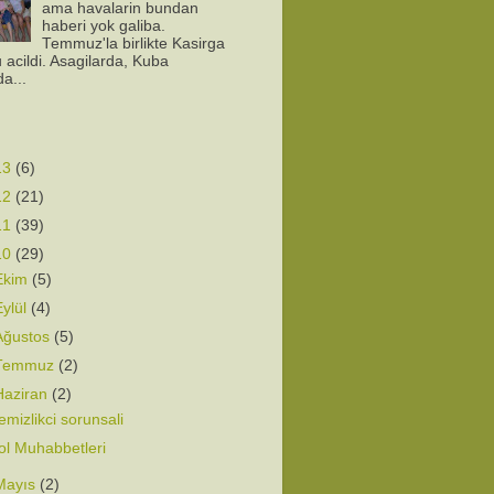
ama havalarin bundan
haberi yok galiba.
Temmuz'la birlikte Kasirga
 acildi. Asagilarda, Kuba
da...
13
(6)
12
(21)
11
(39)
10
(29)
Ekim
(5)
Eylül
(4)
Ağustos
(5)
Temmuz
(2)
Haziran
(2)
emizlikci sorunsali
ol Muhabbetleri
Mayıs
(2)