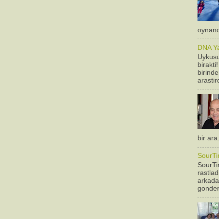
oynandi
DNA Yan
Uykusu
birakti
birinde
arastir
bir ara
SourTi
SourTim
rastla
arkadas
gonderm