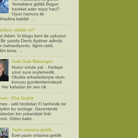
Yemeklere gidildi Bugun
hareket eder miyiz haci?
Oyun hamuru ile
/tadina bakildi ...
iliyor olabilir mi?
z Adam 'in blogu beni de uykusuz
! Bir yazida Deniz Aydiner adinda
n bahsediyordu. Ilgimi cekti,
dim biraz. ...
Gule Gule Babacigim
Huzur icinde yat... Kedeye
uzun sure soylemedik.
Okulda arkadaslariyla olum
konusu gundemlerindeydi
. Her kafadan bir ses cik...
mes - Eksi Sozluk
es - adil hindistan Fi tarihinde bir
diydim bu sozluge. Gecenlerde
lardan biri yukaridaki linki
is. Gittim bakti...
Yazin ortasina geldik...
Evet yazin ortasina geldik