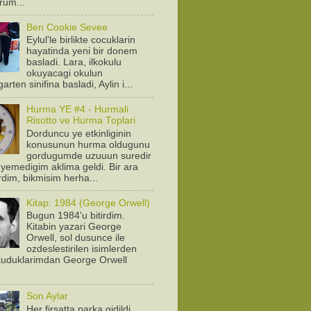
orum...
Ben Cookie Sevee
Eylul'le birlikte cocuklarin
hayatinda yeni bir donem
basladi. Lara, ilkokulu
okuyacagi okulun
arten sinifina basladi, Aylin i...
Hurma YE #4 - Hurmali
Risotto ve Hurma Toplari
Dorduncu ye etkinliginin
konusunun hurma oldugunu
gordugumde uzuuun suredir
yemedigim aklima geldi. Bir ara
rdim, bikmisim herha...
Kitap: 1984 (George Orwell)
Bugun 1984'u bitirdim.
Kitabin yazari George
Orwell, sol dusunce ile
ozdeslestirilen isimlerden
Okuduklarimdan George Orwell
.
Son Aylar
Her firsatta parka gidildi.