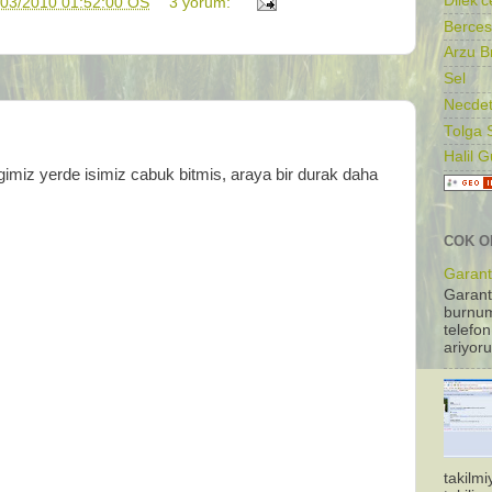
Dilek'c
/03/2010 01:52:00 ÖS
3 yorum:
Berces
Arzu B
Sel
Necdet
Tolga 
Halil 
gimiz yerde isimiz cabuk bitmis, araya bir durak daha
COK O
Garanti
Garant
burnum
telefon
ariyoru
takilm