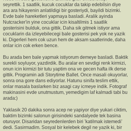
seyrettik. 1 saatlik, kucuk cocuklar da takip edebilsin diye
ara ara hikayenin anlatildigi bir gosteriydi, bayildi bizimki.
Evde bale hareketleri yapmaya basladi. Aralik ayinda
Nutcracker'in yine cocuklar icin kisaltilmis 1 saatlik
gosterisini bulduk, ona gittik. Daha sik gitmek istiyor ama
cocuklarin da izleyebilecegi bale gosterisi pek yok ne yazik
ki. Digerleri hem cok uzun hem de aksam saatlerinde, daha
onlar icin cok erken bence.
Bu arada ben bale yapmak istiyorum demeye basladi. Baktik
surekli soyluyor, yazdirdik. Bu aralar en sevdigi renk kirmizi,
onun icin kirmizi bir tutu yaptim ona ve gecen hafta ilk derse
gittik. Programin adi Storytime Ballet. Once masali okuyorlar,
sonra ona gore dans ediyorlar. Hatunu sinifa teslim ettik,
onlar masala baslarken biz asagi cay icmeye indik. Fotograf
makinasini evde unutmustum, yemedigim laf kalmadi tabi bu
arada:)
Yaklasik 20 dakika sonra acep ne yapiyor diye yukari ciktim,
baktim bizimki salonun girisindeki sandalyede tek basina
oturuyor. Disaridan seyredenlerden biri 'katilmak istemedi'
dedi. Sasirmadim. Sosyal bir kelebek degil ne yazik ki, bir