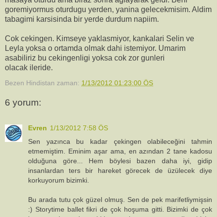
goremiyormus oturdugu yerden, yanina gelecekmisim. Aldim
tabagimi karsisinda bir yerde durdum napiim.
Cok cekingen. Kimseye yaklasmiyor, kankalari Selin ve
Leyla yoksa o ortamda olmak dahi istemiyor. Umarim
asabiliriz bu cekingenligi yoksa cok zor gunleri
olacak ileride.
Bezen Hindistan
zaman:
1/13/2012 01:23:00 ÖS
6 yorum:
Evren
1/13/2012 7:58 ÖS
Sen yazınca bu kadar çekingen olabileceğini tahmin
etmemiştim. Eminim aşar ama, en azından 2 tane kadosu
olduğuna göre... Hem böylesi bazen daha iyi, gidip
insanlardan ters bir hareket görecek de üzülecek diye
korkuyorum bizimki.
Bu arada tutu çok güzel olmuş. Sen de pek marifetliymişsin
:) Storytime ballet fikri de çok hoşuma gitti. Bizimki de çok