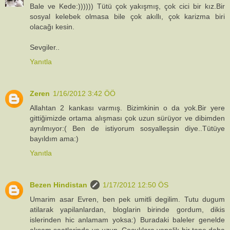
Bale ve Kede:)))))) Tütü çok yakışmış, çok cici bir kız.Bir
sosyal kelebek olmasa bile çok akıllı, çok karizma biri
olacağı kesin.
Sevgiler..
Yanıtla
Zeren
1/16/2012 3:42 ÖÖ
Allahtan 2 kankası varmış. Bizimkinin o da yok.Bir yere
gittiğimizde ortama alışması çok uzun sürüyor ve dibimden
ayrılmıyor:( Ben de istiyorum sosyalleşsin diye..Tütüye
bayıldım ama:)
Yanıtla
Bezen Hindistan
1/17/2012 12:50 ÖS
Umarim asar Evren, ben pek umitli degilim. Tutu dugum
atilarak yapilanlardan, bloglarin birinde gordum, dikis
islerinden hic anlamam yoksa:) Buradaki baleler genelde
aksam saatlerinde ve uzun. Cocuklara yonelik bir tane daha