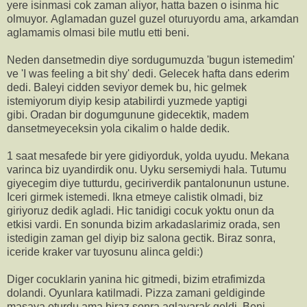
yere isinmasi cok zaman aliyor, hatta bazen o isinma hic
olmuyor. Aglamadan guzel guzel oturuyordu ama, arkamdan
aglamamis olmasi bile mutlu etti beni.
Neden dansetmedin diye sordugumuzda 'bugun istemedim'
ve 'I was feeling a bit shy' dedi. Gelecek hafta dans ederim
dedi. Baleyi cidden seviyor demek bu, hic gelmek
istemiyorum diyip kesip atabilirdi yuzmede yaptigi
gibi. Oradan bir dogumgunune gidecektik, madem
dansetmeyeceksin yola cikalim o halde dedik.
1 saat mesafede bir yere gidiyorduk, yolda uyudu. Mekana
varinca biz uyandirdik onu. Uyku sersemiydi hala. Tutumu
giyecegim diye tutturdu, geciriverdik pantalonunun ustune.
Iceri girmek istemedi. Ikna etmeye calistik olmadi, biz
giriyoruz dedik agladi. Hic tanidigi cocuk yoktu onun da
etkisi vardi. En sonunda bizim arkadaslarimiz orada, sen
istedigin zaman gel diyip biz salona gectik. Biraz sonra,
iceride kraker var tuyosunu alinca geldi:)
Diger cocuklarin yanina hic gitmedi, bizim etrafimizda
dolandi. Oyunlara katilmadi. Pizza zamani geldiginde
masaya oturdu ama biraz sonra aglayarak geldi. Beni