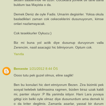
buldum taa Mayista o da.
Demek Deniz de oyle Fadis. Umarim degisirler. Yoksa okula
basladiklari zaman cok cekeceklerini dusunuyorum, kimse
onlari nazlamayacak.
Cok tesekkurler Oykucu:)
Biz mi buna yol actik diye dusunup duruyorum valla
Zerencim, nasil asacagiz hic bilmiyorum. Optum cok.
Yanıtla
Berceste
1/21/2012 8:44 ÖS
Oooo tutu pek guzel olmus, eline saglik!
Ben bu konulari hic dert etmiyorum Bezen. Zira bizimki pek
sosyal kelebek takilmasina ragmen, bizden biraz uzak kaldi
mi, panter oluyor :P Illa yaninda istiyor. Hani Lara yuvaya
gittigi icin belki oyle olmaz diye dusunurdum ama demek ki
o da kriter degilmis. Zamanla asarlar, yassal bir durum