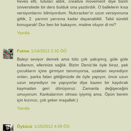
heves etti, tutuları aldık, creative movement diye bizim
üniversitede bir ders bulduk ona yazdırdık. O ballelerin kısa
versiyonlarını bilmiyordum. Nutcracker'ın uzun versiyonuna
gittik, 2. yarının yarısına kadar dayanabildi. Tabii sürekli
konuşarak! Dur ben bir bakayım, matine oluyor di mi?
Yanıtla
Fatma
1/14/2012 2:32 ÖÖ
Baleyi seviyor demek ama tütü çok yakışmış, güle güle
kullansın, ellerinize sağlık. Bizim Deniz'de öyle biraz, pek
çocukların içine girmiyor tanımıyorsa, uzaktan seyrediyor
onları, parka falan gittiğimizde de öyle yapıyor, önce uzun
uzun seyrediyor ne yapıyorlar diye bazen bir kaydırak
kaymadan geri dönüyoruz. Zamanla değişeceğini
umuyorum. Kankalarının olması iyiymiş ama. Öpün benim
için kızınızı, çok şeker maşallah:)
Yanıtla
Öykücü
1/15/2012 4:09 ÖS