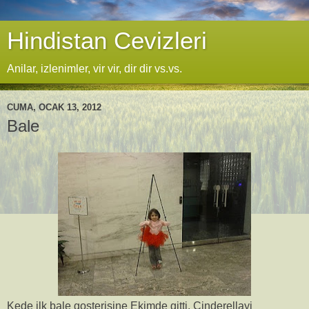
Hindistan Cevizleri
Anilar, izlenimler, vir vir, dir dir vs.vs.
CUMA, OCAK 13, 2012
Bale
Kede ilk bale gosterisine Ekimde gitti. Cinderellayi