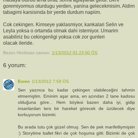
goremiyormus oturdugu yerden, yanina gelecekmisim. Aldim
tabagimi karsisinda bir yerde durdum napiim.
Cok cekingen. Kimseye yaklasmiyor, kankalari Selin ve
Leyla yoksa o ortamda olmak dahi istemiyor. Umarim
asabiliriz bu cekingenligi yoksa cok zor gunleri
olacak ileride.
Bezen Hindistan
zaman:
1/13/2012 01:23:00 ÖS
6 yorum:
Evren
1/13/2012 7:58 ÖS
Sen yazınca bu kadar çekingen olabileceğini tahmin
etmemiştim. Eminim aşar ama, en azından 2 tane kadosu
olduğuna göre... Hem böylesi bazen daha iyi, gidip
insanlardan ters bir hareket görecek de üzülecek diye
korkuyorum bizimki.
Bu arada tutu çok güzel olmuş. Sen de pek marifetliymişsin
:) Storytime ballet fikri de çok hoşuma gitti. Bizimki de çok