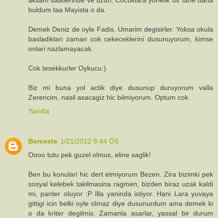
buldum taa Mayista o da.
Demek Deniz de oyle Fadis. Umarim degisirler. Yoksa okula
basladiklari zaman cok cekeceklerini dusunuyorum, kimse
onlari nazlamayacak.
Cok tesekkurler Oykucu:)
Biz mi buna yol actik diye dusunup duruyorum valla
Zerencim, nasil asacagiz hic bilmiyorum. Optum cok.
Yanıtla
Berceste
1/21/2012 8:44 ÖS
Oooo tutu pek guzel olmus, eline saglik!
Ben bu konulari hic dert etmiyorum Bezen. Zira bizimki pek
sosyal kelebek takilmasina ragmen, bizden biraz uzak kaldi
mi, panter oluyor :P Illa yaninda istiyor. Hani Lara yuvaya
gittigi icin belki oyle olmaz diye dusunurdum ama demek ki
o da kriter degilmis. Zamanla asarlar, yassal bir durum