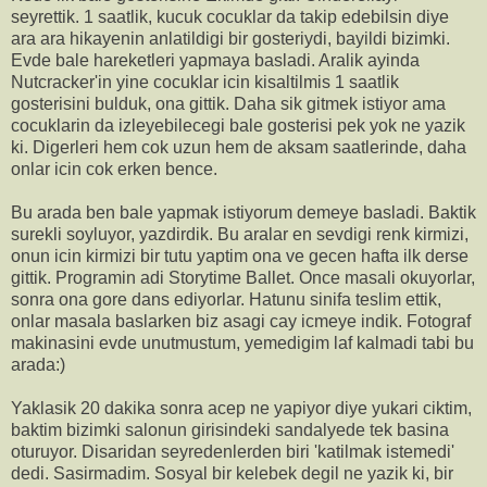
seyrettik. 1 saatlik, kucuk cocuklar da takip edebilsin diye
ara ara hikayenin anlatildigi bir gosteriydi, bayildi bizimki.
Evde bale hareketleri yapmaya basladi. Aralik ayinda
Nutcracker'in yine cocuklar icin kisaltilmis 1 saatlik
gosterisini bulduk, ona gittik. Daha sik gitmek istiyor ama
cocuklarin da izleyebilecegi bale gosterisi pek yok ne yazik
ki. Digerleri hem cok uzun hem de aksam saatlerinde, daha
onlar icin cok erken bence.
Bu arada ben bale yapmak istiyorum demeye basladi. Baktik
surekli soyluyor, yazdirdik. Bu aralar en sevdigi renk kirmizi,
onun icin kirmizi bir tutu yaptim ona ve gecen hafta ilk derse
gittik. Programin adi Storytime Ballet. Once masali okuyorlar,
sonra ona gore dans ediyorlar. Hatunu sinifa teslim ettik,
onlar masala baslarken biz asagi cay icmeye indik. Fotograf
makinasini evde unutmustum, yemedigim laf kalmadi tabi bu
arada:)
Yaklasik 20 dakika sonra acep ne yapiyor diye yukari ciktim,
baktim bizimki salonun girisindeki sandalyede tek basina
oturuyor. Disaridan seyredenlerden biri 'katilmak istemedi'
dedi. Sasirmadim. Sosyal bir kelebek degil ne yazik ki, bir