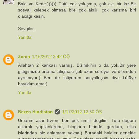
Bale ve Kede:)))))) Tütü çok yakışmış, çok cici bir kız.Bir
sosyal kelebek olmasa bile çok akıllı, çok karizma biri
olacağı kesin.
Sevgiler..
Yanıtla
Zeren
1/16/2012 3:42 ÖÖ
Allahtan 2 kankası varmış. Bizimkinin o da yok.Bir yere
gittiğimizde ortama alışması çok uzun sürüyor ve dibimden
ayrılmıyor:( Ben de istiyorum sosyalleşsin diye..Tütüye
bayıldım ama:)
Yanıtla
Bezen Hindistan
1/17/2012 12:50 ÖS
Umarim asar Evren, ben pek umitli degilim. Tutu dugum
atilarak yapilanlardan, bloglarin birinde gordum, dikis
islerinden hic anlamam yoksa:) Buradaki baleler genelde
aksam saatlerinde ve uzun. Cocuklara yonelik bir tane daha