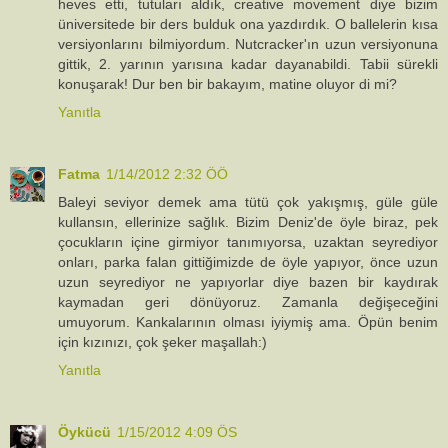
heves etti, tutuları aldık, creative movement diye bizim
üniversitede bir ders bulduk ona yazdırdık. O ballelerin kısa
versiyonlarını bilmiyordum. Nutcracker'ın uzun versiyonuna
gittik, 2. yarının yarısına kadar dayanabildi. Tabii sürekli
konuşarak! Dur ben bir bakayım, matine oluyor di mi?
Yanıtla
Fatma
1/14/2012 2:32 ÖÖ
Baleyi seviyor demek ama tütü çok yakışmış, güle güle
kullansın, ellerinize sağlık. Bizim Deniz'de öyle biraz, pek
çocukların içine girmiyor tanımıyorsa, uzaktan seyrediyor
onları, parka falan gittiğimizde de öyle yapıyor, önce uzun
uzun seyrediyor ne yapıyorlar diye bazen bir kaydırak
kaymadan geri dönüyoruz. Zamanla değişeceğini
umuyorum. Kankalarının olması iyiymiş ama. Öpün benim
için kızınızı, çok şeker maşallah:)
Yanıtla
Öykücü
1/15/2012 4:09 ÖS