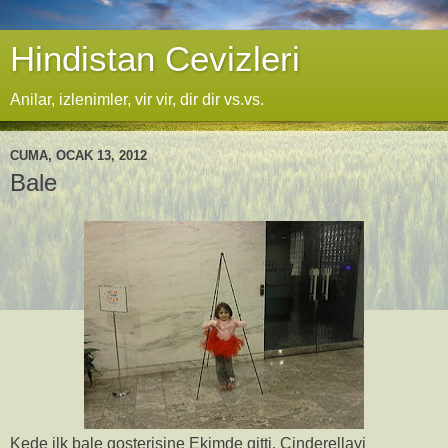
Hindistan Cevizleri
Anilar, izlenimler, vir vir, dir dir vs.vs.
CUMA, OCAK 13, 2012
Bale
Kede ilk bale gosterisine Ekimde gitti. Cinderellayi