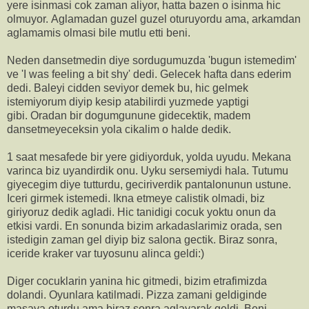
yere isinmasi cok zaman aliyor, hatta bazen o isinma hic
olmuyor. Aglamadan guzel guzel oturuyordu ama, arkamdan
aglamamis olmasi bile mutlu etti beni.
Neden dansetmedin diye sordugumuzda 'bugun istemedim'
ve 'I was feeling a bit shy' dedi. Gelecek hafta dans ederim
dedi. Baleyi cidden seviyor demek bu, hic gelmek
istemiyorum diyip kesip atabilirdi yuzmede yaptigi
gibi. Oradan bir dogumgunune gidecektik, madem
dansetmeyeceksin yola cikalim o halde dedik.
1 saat mesafede bir yere gidiyorduk, yolda uyudu. Mekana
varinca biz uyandirdik onu. Uyku sersemiydi hala. Tutumu
giyecegim diye tutturdu, geciriverdik pantalonunun ustune.
Iceri girmek istemedi. Ikna etmeye calistik olmadi, biz
giriyoruz dedik agladi. Hic tanidigi cocuk yoktu onun da
etkisi vardi. En sonunda bizim arkadaslarimiz orada, sen
istedigin zaman gel diyip biz salona gectik. Biraz sonra,
iceride kraker var tuyosunu alinca geldi:)
Diger cocuklarin yanina hic gitmedi, bizim etrafimizda
dolandi. Oyunlara katilmadi. Pizza zamani geldiginde
masaya oturdu ama biraz sonra aglayarak geldi. Beni