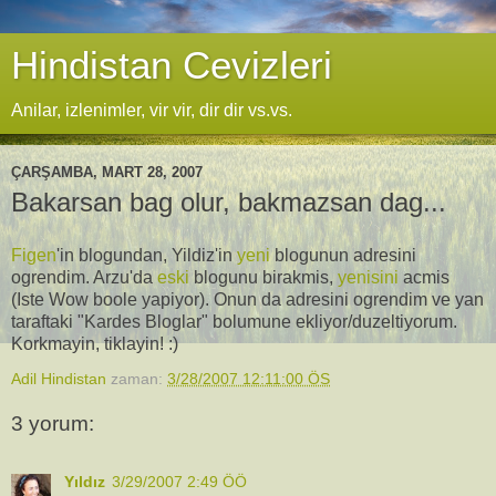
Hindistan Cevizleri
Anilar, izlenimler, vir vir, dir dir vs.vs.
ÇARŞAMBA, MART 28, 2007
Bakarsan bag olur, bakmazsan dag...
Figen
'in blogundan, Yildiz'in
yeni
blogunun adresini
ogrendim. Arzu'da
eski
blogunu birakmis,
yenisini
acmis
(Iste Wow boole yapiyor). Onun da adresini ogrendim ve yan
taraftaki "Kardes Bloglar" bolumune ekliyor/duzeltiyorum.
Korkmayin, tiklayin! :)
Adil Hindistan
zaman:
3/28/2007 12:11:00 ÖS
3 yorum:
Yıldız
3/29/2007 2:49 ÖÖ