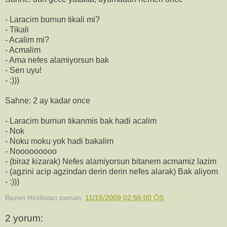
- Laracim burnun tikali mi?
- Tikali
- Acalim mi?
- Acmalim
- Ama nefes alamiyorsun bak
- Sen uyu!
- :)))
Sahne: 2 ay kadar once
- Laracim burnun tikanmis bak hadi acalim
- Nok
- Noku moku yok hadi bakalim
- Nooooooooo
- (biraz kizarak) Nefes alamiyorsun bitanem acmamiz lazim
- (agzini acip agzindan derin derin nefes alarak) Bak aliyom
- :)))
Bezen Hindistan
zaman:
11/16/2009 02:56:00 ÖS
2 yorum: