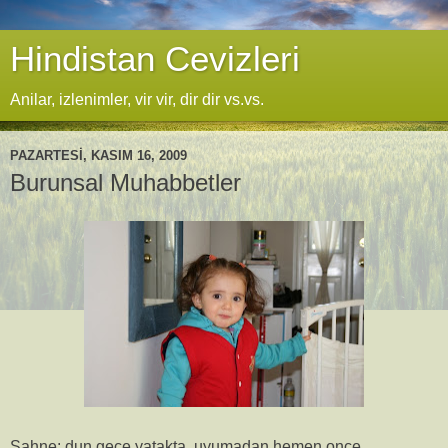
Hindistan Cevizleri
Anilar, izlenimler, vir vir, dir dir vs.vs.
PAZARTESI, KASIM 16, 2009
Burunsal Muhabbetler
Sahne: dun gece yatakta, uyumadan hemen once