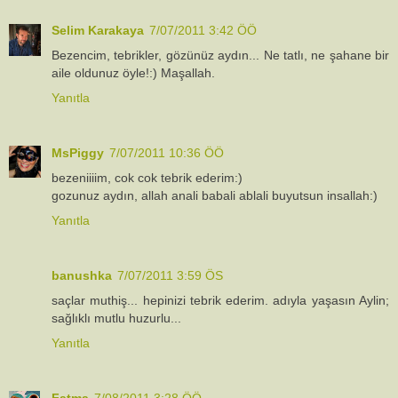
Selim Karakaya
7/07/2011 3:42 ÖÖ
Bezencim, tebrikler, gözünüz aydın... Ne tatlı, ne şahane bir
aile oldunuz öyle!:) Maşallah.
Yanıtla
MsPiggy
7/07/2011 10:36 ÖÖ
bezeniiiim, cok cok tebrik ederim:)
gozunuz aydın, allah anali babali ablali buyutsun insallah:)
Yanıtla
banushka
7/07/2011 3:59 ÖS
saçlar muthiş... hepinizi tebrik ederim. adıyla yaşasın Aylin;
sağlıklı mutlu huzurlu...
Yanıtla
Fatma
7/08/2011 3:28 ÖÖ