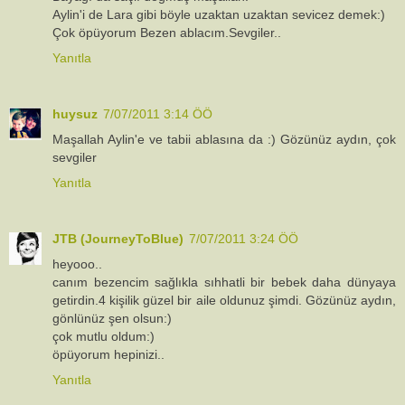
Aylin'i de Lara gibi böyle uzaktan uzaktan sevicez demek:)
Çok öpüyorum Bezen ablacım.Sevgiler..
Yanıtla
huysuz
7/07/2011 3:14 ÖÖ
Maşallah Aylin'e ve tabii ablasına da :) Gözünüz aydın, çok
sevgiler
Yanıtla
JTB (JourneyToBlue)
7/07/2011 3:24 ÖÖ
heyooo..
canım bezencim sağlıkla sıhhatli bir bebek daha dünyaya
getirdin.4 kişilik güzel bir aile oldunuz şimdi. Gözünüz aydın,
gönlünüz şen olsun:)
çok mutlu oldum:)
öpüyorum hepinizi..
Yanıtla