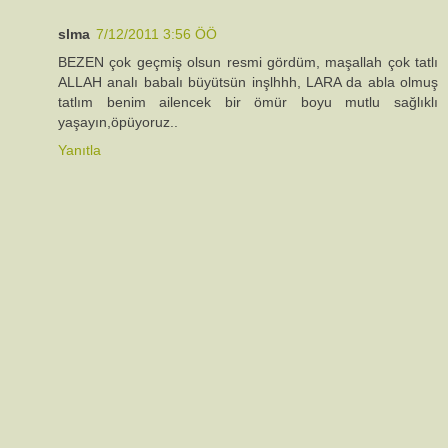
slma
7/12/2011 3:56 ÖÖ
BEZEN çok geçmiş olsun resmi gördüm, maşallah çok tatlı
ALLAH analı babalı büyütsün inşlhhh, LARA da abla olmuş
tatlım benim ailencek bir ömür boyu mutlu sağlıklı
yaşayın,öpüyoruz..
Yanıtla