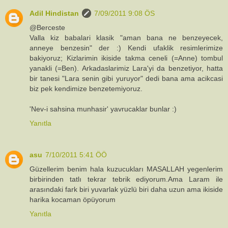
Adil Hindistan
7/09/2011 9:08 ÖS
@Berceste
Valla kiz babalari klasik "aman bana ne benzeyecek,
anneye benzesin" der :) Kendi ufaklik resimlerimize
bakiyoruz; Kizlarimin ikiside takma ceneli (=Anne) tombul
yanakli (=Ben). Arkadaslarimiz Lara'yi da benzetiyor, hatta
bir tanesi "Lara senin gibi yuruyor" dedi bana ama acikcasi
biz pek kendimize benzetemiyoruz.
'Nev-i sahsina munhasir' yavrucaklar bunlar :)
Yanıtla
asu
7/10/2011 5:41 ÖÖ
Güzellerim benim hala kuzucukları MASALLAH yegenlerim
birbirinden tatlı tekrar tebrik ediyorum.Ama Laram ile
arasındaki fark biri yuvarlak yüzlü biri daha uzun ama ikiside
harika kocaman öpüyorum
Yanıtla