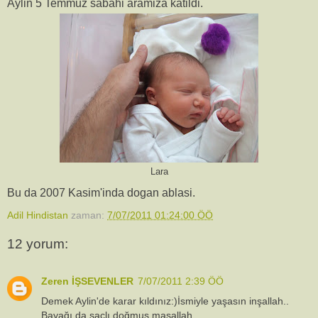
Aylin 5 Temmuz sabahi aramiza katildi.
Lara
Bu da 2007 Kasim'inda dogan ablasi.
Adil Hindistan
zaman:
7/07/2011 01:24:00 ÖÖ
12 yorum:
Zeren İŞSEVENLER
7/07/2011 2:39 ÖÖ
Demek Aylin'de karar kıldınız:)İsmiyle yaşasın inşallah..
Bayağı da saçlı doğmuş maşallah.