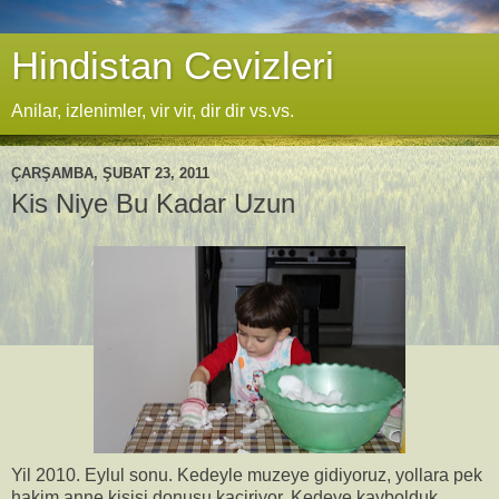
Hindistan Cevizleri
Anilar, izlenimler, vir vir, dir dir vs.vs.
ÇARŞAMBA, ŞUBAT 23, 2011
Kis Niye Bu Kadar Uzun
Yil 2010. Eylul sonu. Kedeyle muzeye gidiyoruz, yollara pek
hakim anne kisisi donusu kaciriyor. Kedeye kaybolduk