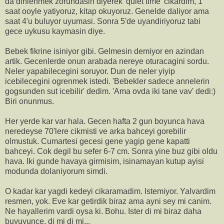
da dinlenmek zorundasin diyerek 'quiet time' cikardim, 1
saat ooyle yatiyoruz, kitap okuyoruz. Genelde daliyor ama
saat 4'u buluyor uyumasi. Sonra 5'de uyandiriyoruz tabi
gece uykusu kaymasin diye.
Bebek fikrine isiniyor gibi. Gelmesin demiyor en azindan
artik. Gecenlerde onun arabada nereye oturacagini sordu.
Neler yapabilecegini soruyor. Dun de neler yiyip
icebilecegini ogrenmek istedi. 'Bebekler sadece annelerin
gogsunden sut icebilir' dedim. 'Ama ovda iki tane vav' dedi:)
Biri onunmus.
Her yerde kar var hala. Gecen hafta 2 gun boyunca hava
neredeyse 70'lere cikmisti ve arka bahceyi gorebilir
olmustuk. Cumartesi gecesi gene yagip gene kapatti
bahceyi. Cok degil bu sefer 6-7 cm. Sonra yine buz gibi oldu
hava. Iki gunde havaya girmisim, isinamayan kutup ayisi
modunda dolaniyorum simdi.
O kadar kar yagdi kedeyi cikaramadim. Istemiyor. Yalvardim
resmen, yok. Eve kar getirdik biraz ama ayni sey mi canim.
Ne hayallerim vardi oysa ki. Bohu. Ister di mi biraz daha
buyuyunce, di mi di mi...