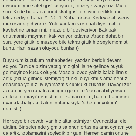
diyorum, yuce alet gps'i aciyoruz, muzeye variyoruz. Mutlu
son. Kede bu arada pur dikkat gps'i dinliyor, dediklerini
tekrar ediyor bana. Yil 2011. Subat ortasi. Kedeyle alisveris
merkezine gidiyoruz. Yolu yarilamisken pat diye 'mall'u
kaybetme tamam mi...muze gibi' deyiveriyor. Bak bak
unutmamis maymun, kakiveriyor kafama. Arada daha bir
suru yere gittik, o muzeye bile tekrar gittik hic soylememisti
bunu. Hani sazan oluyodu bunlar:))
Buyukum kucukum muhabbetleri yazdan beridir devam
ediyor. Tam da bizim yaptigimiz gibi, isine gelince buyuk
gelmeyince kucuk oluyor. Mesela, evde yalniz kalabilirmis
artik (okula gitmek istemiyor) cunku buyukmus ama henuz
odasinda yalniz uyuyamazmis cunku kucukmus. Bayagi zor
acilan bir yeri rahatca actigini gorunce 'ooo acabiliyorsun
artik sen burayi' demistim bir zaman once, hanim-haniiimm-
uyan-da-baliga-cikalim tonlamasiyla 'e ben buyukum'
demisti:)
Her seye bir cevabi var, hic altta kalmiyor. Oyuncaklari ele
alalim. Bir seferinde yigmis salonun ortasina ama oynamiyor
da artik, toplamasini soyledik bir gun. Hemen camin onune