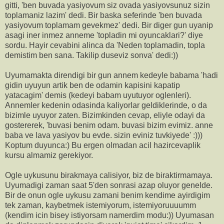
gitti, 'ben buvada yasiyovum siz ovada yasiyovsunuz sizin
toplamaniz lazim' dedi. Bir baska seferinde 'ben buvada
yasiyovum toplamam gevekmez' dedi. Bir diger gun uyanip
asagi iner inmez anneme 'topladin mi oyuncaklari?' diye
sordu. Hayir cevabini alinca da 'Neden toplamadin, topla
demistim ben sana. Takilip duseviz sonva' dedi:))
Uyumamakta direndigi bir gun annem kedeyle babama 'hadi
gidin uyuyun artik ben de odamin kapisini kapatip
yatacagim' demis (kedeyi babam uyutuyor oglenleri).
Annemler kedenin odasinda kaliyorlar geldiklerinde, o da
bizimle uyuyor zaten. Bizimkinden cevap, eliyle odayi da
gostererek, 'buvasi benim odam. buvasi bizim evimiz. anne
baba ve lava yasiyov bu evde. sizin eviniz tuvkiyede' :)))
Koptum duyunca:) Bu ergen olmadan acil hazircevaplik
kursu almamiz gerekiyor.
Ogle uykusunu birakmaya calisiyor, biz de biraktirmamaya.
Uyumadigi zaman saat 5'den sonrasi azap oluyor genelde.
Bir de onun ogle uykusu zamani benim kendime ayirdigim
tek zaman, kaybetmek istemiyorum, istemiyoruuuumm
(kendim icin bisey istiyorsam namerdim modu:)) Uyumasan