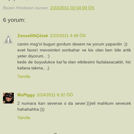
Bezen Hindistan
zaman:
2/23/2011 02:04:00 ÖS
6 yorum:
ZencefilliÇörek
2/23/2011 4:49 ÖS
canim msg'ni bugun gordum desem ne yorum yapardin :))
evet favori mevsimleri sonbahar ve kis olan ben bile artik
yeter diyorum.. :)
kede de buyudukce kar'la olan etkilesimi fazlalasacaktir, hic
kafana takma.. ;)
Yanıtla
MsPiggy
2/24/2011 8:32 ÖÖ
2 numara karı severse o da sever:)))eli mahkum sevecek
hahahahha:)))
Yanıtla