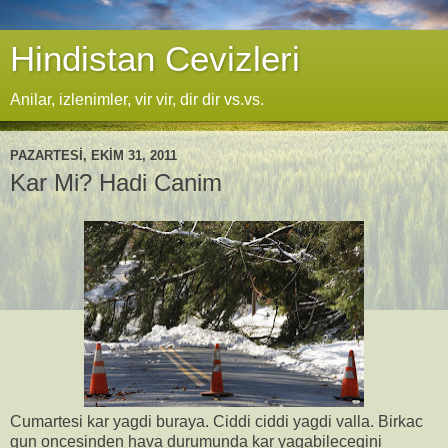
Hindistan Cevizleri
Anilar, izlenimler, vir vir, dir dir vs.vs.
PAZARTESI, EKIM 31, 2011
Kar Mi? Hadi Canim
Cumartesi kar yagdi buraya. Ciddi ciddi yagdi valla. Birkac
gun oncesinden hava durumunda kar yagabilecegini