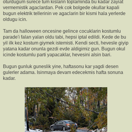
oturdugum surece tum kislarin toplaminda bu kadar zayiat
vermemistik agaclardan. Pek cok bolgede okullar kapali
bugun elektrik tellerinin ve agaclarin bir kismi hala yerlerde
oldugu icin.
Tam da halloween oncesine gelince cocuklarin kostumlu
parade'i falan yalan oldu tabi, hepsi iptal edildi. Kede de bu
yil ilk kez kostum giymek istemisti. Kendi secti, hevesle giyip
yatana kadar onunla gezdi evde aldigimiz gun. Bugun okul
icinde kostumlu parti yapacaklar, hevesini alsin bari.
Bugun gunluk guneslik yine, haftasonu kar yagdi desen
gulerler adama. Isinmaya devam edecekmis hafta sonuna
kadar.