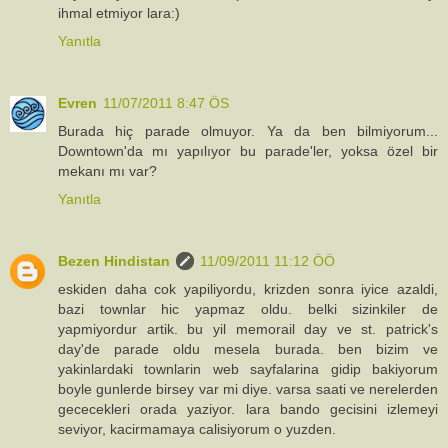
ihmal etmiyor lara:)
Yanıtla
Evren
11/07/2011 8:47 ÖS
Burada hiç parade olmuyor. Ya da ben bilmiyorum...
Downtown'da mı yapılıyor bu parade'ler, yoksa özel bir
mekanı mı var?
Yanıtla
Bezen Hindistan
11/09/2011 11:12 ÖÖ
eskiden daha cok yapiliyordu, krizden sonra iyice azaldi,
bazi townlar hic yapmaz oldu. belki sizinkiler de
yapmiyordur artik. bu yil memorail day ve st. patrick's
day'de parade oldu mesela burada. ben bizim ve
yakinlardaki townlarin web sayfalarina gidip bakiyorum
boyle gunlerde birsey var mi diye. varsa saati ve nerelerden
gececekleri orada yaziyor. lara bando gecisini izlemeyi
seviyor, kacirmamaya calisiyorum o yuzden.