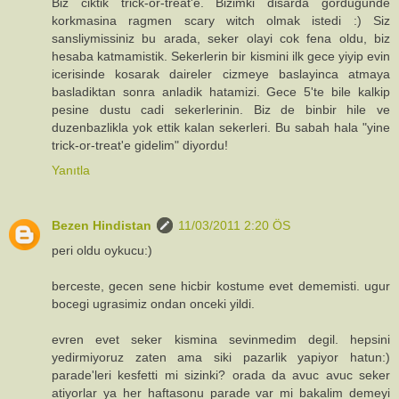
Biz ciktik trick-or-treat'e. Bizimki disarda gordugunde
korkmasina ragmen scary witch olmak istedi :) Siz
sansliymissiniz bu arada, seker olayi cok fena oldu, biz
hesaba katmamistik. Sekerlerin bir kismini ilk gece yiyip evin
icerisinde kosarak daireler cizmeye baslayinca atmaya
basladiktan sonra anladik hatamizi. Gece 5'te bile kalkip
pesine dustu cadi sekerlerinin. Biz de binbir hile ve
duzenbazlikla yok ettik kalan sekerleri. Bu sabah hala "yine
trick-or-treat'e gidelim" diyordu!
Yanıtla
Bezen Hindistan
11/03/2011 2:20 ÖS
peri oldu oykucu:)
berceste, gecen sene hicbir kostume evet dememisti. ugur
bocegi ugrasimiz ondan onceki yildi.
evren evet seker kismina sevinmedim degil. hepsini
yedirmiyoruz zaten ama siki pazarlik yapiyor hatun:)
parade'leri kesfetti mi sizinki? orada da avuc avuc seker
atiyorlar ya her haftasonu parade var mi bakalim demeyi