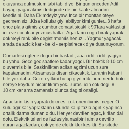
okuyunca gulmustum tabi tabi diye. Bir gun onceden Adil
bayagi yagacakmis dediginde de hic kaale almadim
kendisini. Daha Ekimdeyiz yaw. Ince bir monttan oteye
gecmemisiz...Kisa kollular giyilebiliyor kimi gunler...3 hafta
once plaja gitmisiz cumbur cemaat sicaklik 90'lara yaklastigi
icin ve cocuklar yuzmus hatta...Agaclarin cogu birak yaprak
dokmeyi renk bile degistirmemis henuz... Yagmur yagacak
arada da azicik kar - belki - serpistirecek diye dusunuyorum.
Cumartesi oglene dogru bir basladi, aaa ciddi ciddi yagiyo
bu yahu. Gece gec saatlere kadar yagdi. Bir baktik 8-10 cm
oluvermis bile. Saskinliktan acilan agzimi uzun sure
kapatamadim. Aksamustu disari cikacaktik, Laranin kabani
bile yok daha. Gecen yilkini bulup giydirdik, bere nerde botu
nereye koydum hicbir fikrim yok. Burasi icin cok degil 8-
10 cm kar ama zamansiz olunca dagitti ortaligi.
Agaclarin kisin yaprak dokmesi cok onemliymis meger. O
sulu agir kar yapraklarin ustunde kalip fazla agirlik yapinca
ortalik darma duman oldu. Her yer devrilen agac, kirilan dal
dolu. Elektrik telleri de fazlasiyla nasibini almis devrilip
duran agaclardan, cok yerde elektrikler kesikti. Su sitede