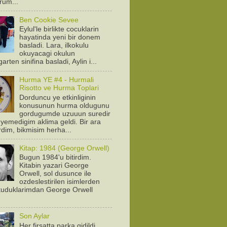
orum...
Ben Cookie Sevee
Eylul'le birlikte cocuklarin
hayatinda yeni bir donem
basladi. Lara, ilkokulu
okuyacagi okulun
arten sinifina basladi, Aylin i...
Hurma YE #4 - Hurmali
Risotto ve Hurma Toplari
Dorduncu ye etkinliginin
konusunun hurma oldugunu
gordugumde uzuuun suredir
yemedigim aklima geldi. Bir ara
rdim, bikmisim herha...
Kitap: 1984 (George Orwell)
Bugun 1984'u bitirdim.
Kitabin yazari George
Orwell, sol dusunce ile
ozdeslestirilen isimlerden
Okuduklarimdan George Orwell
.
Son Aylar
Her firsatta parka gidildi.