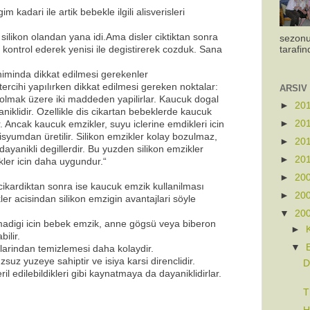
 kadari ile artik bebekle ilgili alisverisleri
m silikon olandan yana idi.Ama disler ciktiktan sonra
sezonu
da kontrol ederek yenisi ile degistirerek cozduk. Sana
tarafin
niminda dikkat edilmesi gerekenler
ercihi yapılırken dikkat edilmesi gereken noktalar:
ARSIV
 olmak üzere iki maddeden yapilirlar. Kaucuk dogal
►
20
aniklidir. Ozellikle dis cikartan bebeklerde kaucuk
►
20
 Ancak kaucuk emzikler, suyu iclerine emdikleri icin
lisyumdan üretilir. Silikon emzikler kolay bozulmaz,
►
20
dayanikli degillerdir. Bu yuzden silikon emzikler
►
20
ler icin daha uygundur.“
►
20
 cikardiktan sonra ise kaucuk emzik kullanilması
►
20
er acisindan silikon emzigin avantajlari söyle
▼
20
lmadigi icin bebek emzik, anne gögsü veya biberon
►
ilir.
▼
klarindan temizlemesi daha kolaydir.
suz yuzeye sahiptir ve isiya karsi direnclidir.
D
il edilebildikleri gibi kaynatmaya da dayaniklidirlar.
T