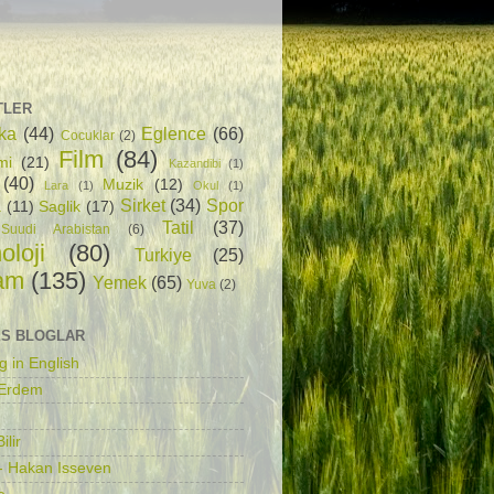
TLER
ka
(44)
Eglence
(66)
Cocuklar
(2)
Film
(84)
mi
(21)
Kazandibi
(1)
(40)
Muzik
(12)
Lara
(1)
Okul
(1)
Sirket
(34)
Spor
a
(11)
Saglik
(17)
Tatil
(37)
Suudi Arabistan
(6)
oloji
(80)
Turkiye
(25)
am
(135)
Yemek
(65)
Yuva
(2)
S BLOGLAR
g in English
 Erdem
ilir
- Hakan Isseven