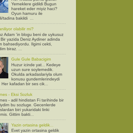
Yemeklere gidildi Bugun
hareket eder miyiz haci?
Oyun hamuru ile
/tadina bakildi ...
iliyor olabilir mi?
z Adam 'in blogu beni de uykusuz
! Bir yazida Deniz Aydiner adinda
n bahsediyordu. Ilgimi cekti,
dim biraz. ...
Gule Gule Babacigim
Huzur icinde yat... Kedeye
uzun sure soylemedik.
Okulda arkadaslariyla olum
konusu gundemlerindeydi
. Her kafadan bir ses cik...
mes - Eksi Sozluk
es - adil hindistan Fi tarihinde bir
diydim bu sozluge. Gecenlerde
lardan biri yukaridaki linki
is. Gittim bakti...
Yazin ortasina geldik...
Evet yazin ortasina geldik