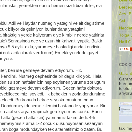
Dilek'c
orulmuslar, yemekten sonra hemen sizdi bizimkiler, evi
Berces
Arzu B
Sel
ldu. Adil ve Haydar nutmegin yatagini ve alt degistirme
Necdet
uk biliyor da gelmiyor, bunlar daha yatagimi
biraktigin yerde kaliyorum diye kimbilir nerde yatirirlar
Tolga 
uk:) Sonrasinda gec ve uzun bir kahvalti yaptik. Balkir
Halil 
aya 9.5 aylik oldu, yurumeye basladigi anda kendisini
ni cok acik olarak verdi dun:) Emekleyerek de gayet
ir yere.
COK O
iler, ben ise gelmeye devam ediyorum. Hic
Garanti
kendimi. Nutmeg cephesinde bir degisiklik yok. Hala
Garant
nden su son haftalar icin hep soylenen yurume zorlugum
burnum
hopbidi gezmeye devam ediyorum. Gecen hafta doktora
telefon
ariyoru
yebilecegimizi soyledi. Ilk bebeklerin zorla dondurulme
a ekledi. Bu konuda birkac sey okumustum, onun
i. Dondurmeyi deneme islemini hastanede yapiyorlar. Bir
lursa acil sezaryan yapmak gerekiyormus cunku. Bunu
hafta (gecen hafta icin) yapmamiz lazim dedi. 4-5
nemeliymisiz ama 1-2 cocuk dusunuyorsan sezaryan
takilm
turan boga modundayken tek alternatifimiz o zaten. Bu