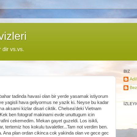
izleri
r dir vs.vs.
BIZ
Adi
Bez
 bahar tadinda havasi olan bir yerde yasamak istiyorum
ve yagisli hava geliyormus ne yazik ki. Neyse bu kadar
İZLEY
a aksami kizlar disari ciktik. Chelsea'deki Vietnam
e. Kek ben fotograf makinami evde unuttugum icin
rafini cekemedim. Mekan gayet guzeldi. Los isikli,
ar, tertemiz hos kokulu tuvaletler...Tam not verdim ben.
a. Ana plan ordan cikinca cok yakinda olan ve gece gec