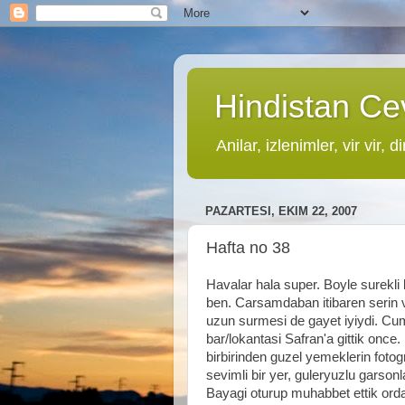
Hindistan Cev
Anilar, izlenimler, vir vir, di
PAZARTESI, EKIM 22, 2007
Hafta no 38
Havalar hala super. Boyle surekli
ben. Carsamdaban itibaren serin 
uzun surmesi de gayet iyiydi. Cum
bar/lokantasi Safran'a gittik onc
birbirinden guzel yemeklerin fotog
sevimli bir yer, guleryuzlu garsonl
Bayagi oturup muhabbet ettik ord