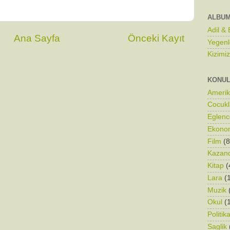
ALBU
Adil &
Ana Sayfa
Önceki Kayıt
Yegenl
Kizimi
KONU
Ameri
Cocukl
Eglenc
Ekono
Film
(8
Kazand
Kitap
(
Lara
(
Muzik
Okul
(
Politik
Saglik