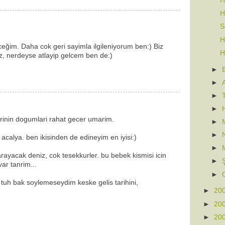
H
H
S
H
eğim. Daha cok geri sayimla ilgileniyorum ben:) Biz
H
z, nerdeyse atlayip gelcem ben de:)
►
►
►
►
rinin dogumlari rahat gecer umarim.
►
►
 acalya. ben ikisinden de edineyim en iyisi:)
►
yarayacak deniz, cok tesekkurler. bu bebek kismisi icin
►
ar tanrim...
►
 tuh bak soylemeseydim keske gelis tarihini,
►
20
)
►
20
►
20