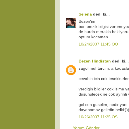
Selena
dedi ki...
Bezen'im
ben emzik bilgisi veremeyec
de burda merakla bekliyoru
optum kocaman
10/24/2007 11:45 ÖÖ
Bezen Hindistan
dedi ki...
sagol muhtarcim. arkadasla
cevabin icin cok tesekkurler
verdigin bilgiler cok isime 
dusunulecek ne cok ayrinti v
gel sen guselim, nedir yani.
dayanamaz gelirdin belki:))
10/26/2007 11:25 ÖS
Yorum Gönder