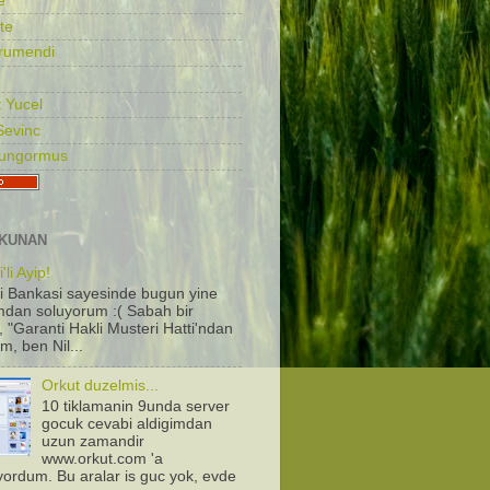
e
te
rumendi
 Yucel
Sevinc
Gungormus
KUNAN
'li Ayip!
i Bankasi sayesinde bugun yine
dan soluyorum :( Sabah bir
, "Garanti Hakli Musteri Hatti'ndan
m, ben Nil...
Orkut duzelmis...
10 tiklamanin 9unda server
gocuk cevabi aldigimdan
uzun zamandir
www.orkut.com 'a
iyordum. Bu aralar is guc yok, evde