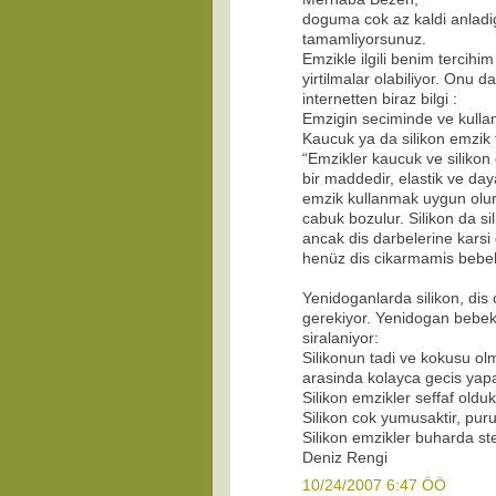
doguma cok az kaldi anladigim
tamamliyorsunuz.
Emzikle ilgili benim tercihi
yirtilmalar olabiliyor. Onu 
internetten biraz bilgi :
Emzigin seciminde ve kulla
Kaucuk ya da silikon emzik t
“Emzikler kaucuk ve silikon
bir maddedir, elastik ve day
emzik kullanmak uygun olur.
cabuk bozulur. Silikon da si
ancak dis darbelerine karsi 
henüz dis cikarmamis bebek
Yenidoganlarda silikon, dis
gerekiyor. Yenidogan bebekl
siralaniyor:
Silikonun tadi ve kokusu o
arasinda kolayca gecis yapab
Silikon emzikler seffaf oldu
Silikon cok yumusaktir, puruz
Silikon emzikler buharda ster
Deniz Rengi
10/24/2007 6:47 ÖÖ