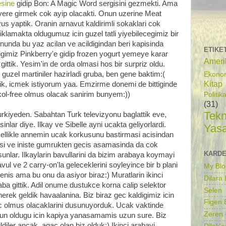
esine
gidip Bon: A Magic Word sergisini gezmekti. Ama
r yere girmek cok ayip olacakti. Onun uzerine Meat
yus yaptik. Oranin arnavut kaldirimli sokaklari cok
ayiklamakta oldugumuz icin guzel tatli yiyebilecegimiz bir
nunda bu yaz acilan ve acildigindan beri kapisinda
ETIKE
gimiz Pinkberry'e gidip frozen yogurt yemeye karar
Ameri
a gittik. Yesim'in de orda olmasi hos bir surpriz oldu.
uzel martiniler hazirladi gruba, ben gene baktim:(
Ekono
Kitap
ik, icmek istiyorum yaa. Emzirme donemi de bittiginde
lkol-free olmus olacak sanirim bunyem:))
Politik
(31)
Tekn
rkiyeden. Sabahtan Turk televizyonu baglattik eve,
inlar diye. Ilkay ve Sibelle ayni ucakta geliyorlardi.
Yas
 ozellikle annemin ucak korkusunu bastirmasi acisindan
asi ve iniste gumrukten gecis asamasinda da cok
KARDE
sunlar. Ilkaylarin bavullarini da bizim arabaya koymayi
 ve 2 carry-on'la geleceklerini soyleyince bir b plani
My Blo
nis ama bu onu da asiyor biraz:) Muratlarin ikinci
Dilara
aba gittik. Adil onume dustukce korna calip selektor
Selen
nerek geldik havaalanina. Biz biraz gec kaldigimiz icin
Figen B
ac olmus olacaklarini dusunuyorduk. Ucak vaktinde
Zeren 
gun oldugu icin kapiya yanasamamis uzun sure. Biz
ldiler ancak, agac olan biz olduk:) Ikinci arabayi