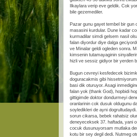
Ilkaylara verip eve geldik. Cok y
bile gezemediler.
Pazar gunu gayet tembel bir gun o
masasini kurdular. Dune kadar coc
kurmadilar simdi gelsem nasil olsa 
falan diyordur diye dalga geciyord
ve Minalar geldi ogleden sonra. M
kimsenin tutamayaginin sinyalleri
hizli ve sessiz gidiyor bir yerden b
Bugun cevreyi kesfedecek bizimk
doguracakmis gibi hissetmiyorum 
basi dik oturuyor. Asagi inmedigi
falan yok (thank God), hopbidi 
gittigimde doktor dondurmeyi dene
oranlarinin cok dusuk oldugunu d
soyledikleri de ayni dogrultudayd
sorun cikarsa, bebek rahatsiz o
deneyeceksek 37. haftada, yani o 
cocuk dusunuyorsam mutlaka de
kotu bir sey degil dedi. Nutmeg o