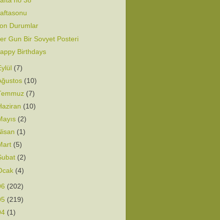
afta no 38
aftasonu
on Durumlar
er Gun Bir Sovyet Posteri
appy Birthdays
Eylül
(7)
Ağustos
(10)
Temmuz
(7)
Haziran
(10)
Mayıs
(2)
Nisan
(1)
Mart
(5)
Şubat
(2)
Ocak
(4)
06
(202)
05
(219)
04
(1)