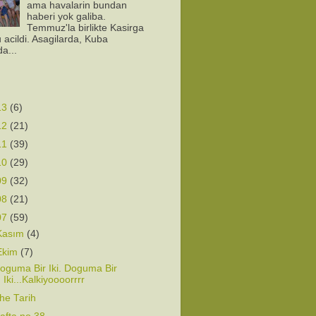
ama havalarin bundan
haberi yok galiba.
Temmuz'la birlikte Kasirga
 acildi. Asagilarda, Kuba
da...
13
(6)
12
(21)
11
(39)
10
(29)
09
(32)
08
(21)
07
(59)
Kasım
(4)
Ekim
(7)
oguma Bir Iki. Doguma Bir
Iki...Kalkiyoooorrrr
he Tarih