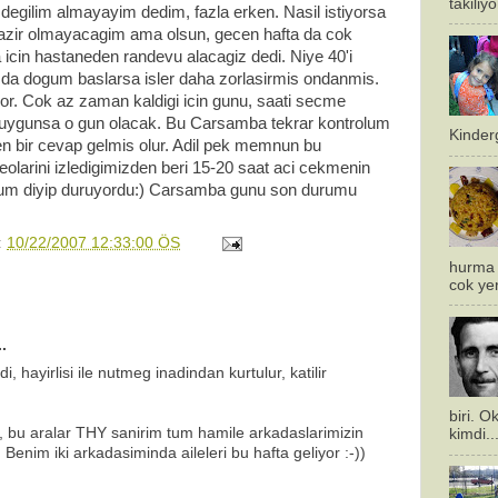
takiliy
 degilim almayayim dedim, fazla erken. Nasil istiyorsa
 hazir olmayacagim ama olsun, gecen hafta da cok
icin hastaneden randevu alacagiz dedi. Niye 40'i
 da dogum baslarsa isler daha zorlasirmis ondanmis.
uyor. Cok az zaman kaldigi icin gunu, saati secme
 uygunsa o gun olacak. Bu Carsamba tekrar kontrolum
Kinderg
n bir cevap gelmis olur. Adil pek memnun bu
larini izledigimizden beri 15-20 saat aci cekmenin
ogum diyip duruyordu:) Carsamba gunu son durumu
:
10/22/2007 12:33:00 ÖS
hurma 
cok ye
.
i, hayirlisi ile nutmeg inadindan kurtulur, katilir
biri. 
i, bu aralar THY sanirim tum hamile arkadaslarimizin
kimdi..
 Benim iki arkadasiminda aileleri bu hafta geliyor :-))