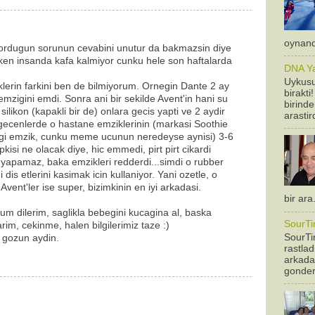
oynandi
ordugun sorunun cevabini unutur da bakmazsin diye
en insanda kafa kalmiyor cunku hele son haftalarda
DNA Yan
Uykusu
iklerin farkini ben de bilmiyorum. Ornegin Dante 2 ay
birakti
mzigini emdi. Sonra ani bir sekilde Avent'in hani su
birinde
 silikon (kapakli bir de) onlara gecis yapti ve 2 aydir
arastir
gecenlerde o hastane emziklerinin (markasi Soothie
igi emzik, cunku meme ucunun neredeyse aynisi) 3-6
epkisi ne olacak diye, hic emmedi, pirt pirt cikardi
 yapamaz, baka emzikleri redderdi...simdi o rubber
 dis etlerini kasimak icin kullaniyor. Yani ozetle, o
 Avent'ler ise super, bizimkinin en iyi arkadasi.
bir ara
um dilerim, saglikla bebegini kucagina al, baska
SourTi
rim, cekinme, halen bilgilerimiz taze :)
SourTim
 gozun aydin.
rastla
arkadas
gonderm