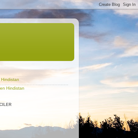
l Hindistan
en Hindistan
ICILER