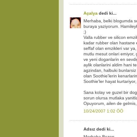
Açalya
dedi ki...
Merhaba, belki blogumda s
buraya yaziyorum. Hamileyk
;)
Valla rubber ve silicon emz
kadar rubber olan hastane e
seffaf olan emzikleri var ya,
mutlu mesut onlari emiyor, 
ve yeni doganlarin en sevd
aylik olanlarini aldim hani t
agzindan, halbuki bunlarsiz
olan Soothie'lerin kenarlarini
Soothie'ler hayat kurtariyor,
Sana kolay ve guzel bir dog
sorun olursa mutlaka yanitla
Opuyorum, ailen de gelmis,
10/24/2007 1:02 ÖÖ
Adsız dedi ki...
Merhaba Bezen,