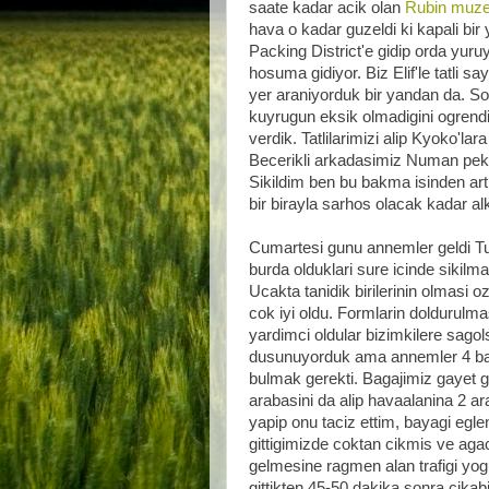
saate kadar acik olan
Rubin muz
hava o kadar guzeldi ki kapali bi
Packing District'e gidip orda yuru
hosuma gidiyor. Biz Elif'le tatli s
yer araniyorduk bir yandan da. So
kuyrugun eksik olmadigini ogrendi
verdik. Tatlilarimizi alip Kyoko'lar
Becerikli arkadasimiz Numan pek g
Sikildim ben bu bakma isinden art
bir birayla sarhos olacak kadar a
Cumartesi gunu annemler geldi Tu
burda olduklari sure icinde sikilmas
Ucakta tanidik birilerinin olmasi
cok iyi oldu. Formlarin doldurulm
yardimci oldular bizimkilere sagol
dusunuyorduk ama annemler 4 bavul
bulmak gerekti. Bagajimiz gayet ge
arabasini da alip havaalanina 2 ar
yapip onu taciz ettim, bayagi egle
gittigimizde coktan cikmis ve ag
gelmesine ragmen alan trafigi yo
gittikten 45-50 dakika sonra cikabi