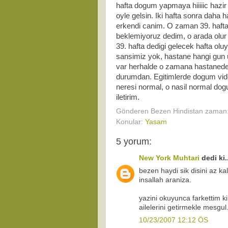
hafta dogum yapmaya hiiiiic hazir
oyle gelsin. Iki hafta sonra daha
erkendi canim. O zaman 39. hafta 
beklemiyoruz dedim, o arada olur
39. hafta dedigi gelecek hafta ol
sansimiz yok, hastane hangi gun
var herhalde o zamana hastanede
durumdan. Egitimlerde dogum video
neresi normal, o nasil normal d
iletirim.
Gönderen
Bezen Hindistan
zaman
Konular:
Yasam
5 yorum:
New York Muhtari
dedi ki..
bezen haydi sik disini az kald
insallah araniza.
yazini okuyunca farkettim k
ailelerini getirmekle mesgul.
10/23/2007 12:12 ÖS