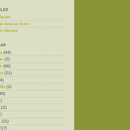
MLER
 Bezen
er Azra ve Ecrin
zin Albumu
LAR
ka
(44)
ar
(2)
e
(66)
mi
(21)
4)
ibi
(1)
40)
1)
(12)
1)
a
(11)
(17)