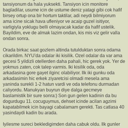
tansiyonum da hala yuksekti. Tansiyon icin monitore
bagladilar, usume icin de ustume deniz yatagi gibi cok hafif
birsey ortup ona bir hortum taktilar, adi neydi bilmiyorum
ama icine sicak hava ufleniyor ve acaip guzel isitiyor,
varligiyla yoklugu belli olmayacak kadar da hafif ustelik.
Bayildim, eve de almak lazim ondan, kis mis viz gelir valla
ondan sonra.
Orada birkac saat gozlem altinda tutulduktan sonra odama
cikarildim. NYU'da odalar iki kisilik. Ozel odalar da var ama
gecesi 5 yildizli otellerden daha pahali, hic gerek yok. Yer de
yokmus zaten, cok talep varmis. Iki kisilik oda, oda
arkadasina gore gayet ilginc olabiliyor. Ilk iki gunku oda
arkadasimin hic erkek ziyaretcisi olmadi mesela ama
yaninda surekli 1-2 hatun vardi ve oda telefonu durmadan
caliyordu. Manukyan buyrun diye dalga gecmeye
baslamistik bir sure sonra:) Son gun gelen kadinin da bu
dogurdugu 11. cocuguymus, dehset icinde acilan agzimi
kapatabilmek icin bayagi cabalamam gerekti. Tas catlasa 40
yasindaydi kadin bu arada.
Iyilesme sureci bekledigimden daha cabuk oldu. Ilk gunler