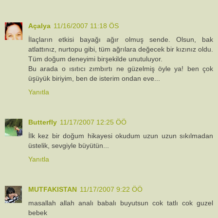
Açalya
11/16/2007 11:18 ÖS
İlaçların etkisi bayağı ağır olmuş sende. Olsun, bak
atlattınız, nurtopu gibi, tüm ağrılara değecek bir kızınız oldu.
Tüm doğum deneyimi birşekilde unutuluyor.
Bu arada o ısıtıcı zımbırtı ne güzelmiş öyle ya! ben çok
üşüyük biriyim, ben de isterim ondan eve...
Yanıtla
Butterfly
11/17/2007 12:25 ÖÖ
İlk kez bir doğum hikayesi okudum uzun uzun sıkılmadan
üstelik, sevgiyle büyütün...
Yanıtla
MUTFAKISTAN
11/17/2007 9:22 ÖÖ
masallah allah analı babalı buyutsun cok tatlı cok guzel
bebek