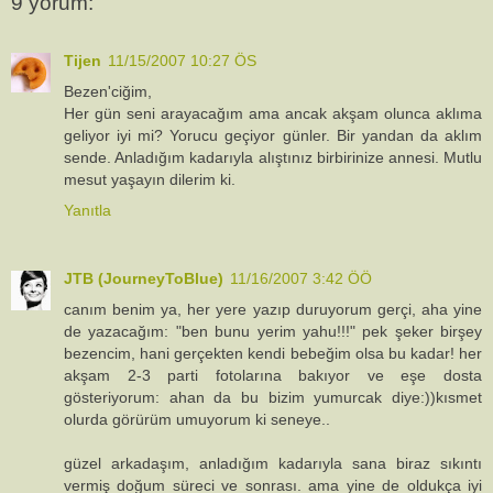
9 yorum:
Tijen
11/15/2007 10:27 ÖS
Bezen'ciğim,
Her gün seni arayacağım ama ancak akşam olunca aklıma
geliyor iyi mi? Yorucu geçiyor günler. Bir yandan da aklım
sende. Anladığım kadarıyla alıştınız birbirinize annesi. Mutlu
mesut yaşayın dilerim ki.
Yanıtla
JTB (JourneyToBlue)
11/16/2007 3:42 ÖÖ
canım benim ya, her yere yazıp duruyorum gerçi, aha yine
de yazacağım: "ben bunu yerim yahu!!!" pek şeker birşey
bezencim, hani gerçekten kendi bebeğim olsa bu kadar! her
akşam 2-3 parti fotolarına bakıyor ve eşe dosta
gösteriyorum: ahan da bu bizim yumurcak diye:))kısmet
olurda görürüm umuyorum ki seneye..
güzel arkadaşım, anladığım kadarıyla sana biraz sıkıntı
vermiş doğum süreci ve sonrası. ama yine de oldukça iyi