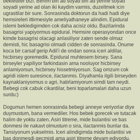
beklettiler bizi. Benim biri ad soyad biri ad yerine soyad
soyadi yerine ad olan iki kaydim varmis, duzeltmek icin
ugrastilar bir sure. Sonrasinda doktorun da hadi hadi diye
hemsireleri ittirmesiyle ameliyathaneye alindim. Epidural
islemi bekledigimden cok daha acisiz oldu. Bazilarinda
basagrisi yapiyormus epidural. Hemsire operasyondan once
kimde basagrisi olacagi anlasiliyor zaten sende olmaz
demisti, hic basagrisi olmadi cidden de sonrasinda. Onume
koca bir carsaf gerip Adil'i de ondan sonra iceri aldilar,
hicbirsey goremedik. Epidural muhtesem birsey. Sana
birseyler yapiliyor farkindasin ama nooluyor hicbirsey
anlamiyorsun, hicbirsey hissetmiyorsun. Sag omzum cok
agridi islem suresince, ilactanmis. Diyaframla ilgili birseyden
kaynaklaniyormus o agri, hatirlamiyorum simdi tam neydi.
Bebegi cok cabuk cikardilar, beni toparlamalari daha uzun
surdu:)
Dogumun hemen sonrasinda bebegi anneye veriyorlar diye
duymustum, bana vermediler. Hos bebek gorecek ve tutacak
halim de yoktu zaten. Asiri titreme, mide bulantisi ve bas
donmesi ile nakavt olmustum o sira, ilactanmis bunlar da.
Tansiyonum yukselmis. Iceri alindigimda mide bulantisi ve
bas donmesdi gecmisti ama asiri titreme devam ediyordu,