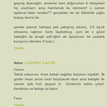
geçmiş diyeceğim. annemin beni doğururken ki hikayesini
hiç unutmam, ama hatırlamak da istemem!! o zaman
epidural falan nerdee?? gerçekten de tıp biliminde çağın
buluşu bence de.
pembe pamuk helvaya pek yakışmış tulumu, 3,5 kg.lık
olmasına rağmen harbi kaybolmuş. seni de o güzel
bebeğini de sevgili adil'ciğimi de öpüyorum. bir yastıkta
kocayınız efendim 3'ünüz:)
Yanıtla
Adsız
11/16/2007 4:44 ÖÖ
Canım,
Tebrik ediyorum. Analı babalı sağlıkla büyüsün inşallah. İlk
günler insan aman nasıl büyüyecek diyor ama bebişler ile
zaman öyle hızlı geçiyor ki.. Günlerinin tadını çıkart.
Kendinize ve bebişe iyi bakın..
Feza
Yanıtla