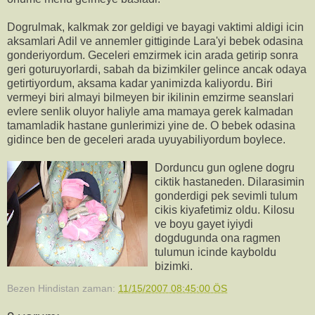
Dogrulmak, kalkmak zor geldigi ve bayagi vaktimi aldigi icin
aksamlari Adil ve annemler gittiginde Lara'yi bebek odasina
gonderiyordum. Geceleri emzirmek icin arada getirip sonra
geri goturuyorlardi, sabah da bizimkiler gelince ancak odaya
getirtiyordum, aksama kadar yanimizda kaliyordu. Biri
vermeyi biri almayi bilmeyen bir ikilinin emzirme seanslari
evlere senlik oluyor haliyle ama mamaya gerek kalmadan
tamamladik hastane gunlerimizi yine de. O bebek odasina
gidince ben de geceleri arada uyuyabiliyordum boylece.
Dorduncu gun oglene dogru
ciktik hastaneden. Dilarasimin
gonderdigi pek sevimli tulum
cikis kiyafetimiz oldu. Kilosu
ve boyu gayet iyiydi
dogdugunda ona ragmen
tulumun icinde kayboldu
bizimki.
Bezen Hindistan
zaman:
11/15/2007 08:45:00 ÖS