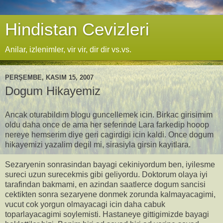
Hindistan Cevizleri
Anilar, izlenimler, vir vir, dir dir vs.vs.
PERŞEMBE, KASIM 15, 2007
Dogum Hikayemiz
Ancak oturabildim blogu guncellemek icin. Birkac girisimim
oldu daha once de ama her seferinde Lara farkedip hooop
nereye hemserim diye geri cagirdigi icin kaldi. Once dogum
hikayemizi yazalim degil mi, sirasiyla girsin kayitlara.
Sezaryenin sonrasindan bayagi cekiniyordum ben, iyilesme
sureci uzun surecekmis gibi geliyordu. Doktorum olaya iyi
tarafindan bakmami, en azindan saatlerce dogum sancisi
cektikten sonra sezaryene donmek zorunda kalmayacagimi,
vucut cok yorgun olmayacagi icin daha cabuk
toparlayacagimi soylemisti. Hastaneye gittigimizde bayagi