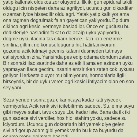
yatip kalkmak oldukca zor oluyordu. Ilk iki gun epidural takili
oldugu icin nispeten daha az agriliydi, ucuncu gun cikardilar,
o zaman iyice hissedilir oldu agri. Yatak yatip kalkiyor ama
ona ragmen dogrulmak falan gayet can yakiyordu. Epidural
cikinca agri kesici vermeye basladilar. Once en guclusu bu
dedikleriyle basladim fakat o da acaip uyku yapiyordu,
degme uyku ilacina tas cikarir bence. Ilaci icip emzirme
sinifina gittim, ne konusuldugunu hic hatirlamiyorum,
gozumu acik tutmayi gecmis kafami dusmeden tutmaya
calisiyordum zira. Yarisinda pes edip odama dondum zaten.
Bir sonraki ilac saatinde daha az etkili ama en azindan uyku
yapmayan ilaca gectim. Insanin emzirirken zaten cok uykusu
geliyor. Herkeste oluyor mu bilmiyorum, hormonlarla ilgili
birseymis, bir de uyku veren agri kesici ihtiyacim olan en son
sey yani.
Sezaryenden sonra gaz cikarincaya kadar kati yiyecek
vermiyorlar. Acik renk sivi icilebilirmis sadece. Su, elma suyu
gibi meyve sulari, tavuk suyu...bu kadar iste. Bana da ilk iki
gun sadece sivi verdiler, hos hic istahim yoktu, sadece su
iciyordum. Ucuncu gun doktorlarin biri yemek diye gelen
sivilari gorup adam gibi yemek verin bu kiza buyurdu da
onume menu gelmeye basladi.