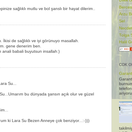
Dilek'c
Berces
inize sağlıklı mutlu ve bol şanslı bir hayat dilerim..
Arzu B
Sel
Necdet
Tolga 
İkisi de sağlıklı ve iyi görünuyo masallah.
Halil 
m. gene denerim ben.
ah anali babali buyutsun insallah:)
COK O
Garanti
Garant
ara Su...
burnum
telefon
ariyoru
Su...Umarım bu dünyada şansın açık olur ve güzel
im...
orum ki Lara Su Bezen Anneye çok benziyor...:-)))
takilm