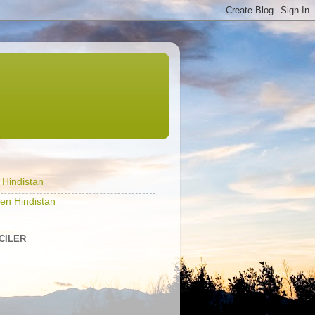
l Hindistan
en Hindistan
ICILER