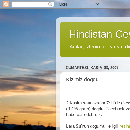
Hindistan Cev
Anilar, izlenimler, vir vir, di
CUMARTESI, KASIM 03, 2007
Kizimiz dogdu...
2 Kasim saat aksam 7:11'de (New
(3,495 gram) dogdu. Facebook ve B
haberdar edebildik.
Lara Su'nun dogumu ile ilgili
resim