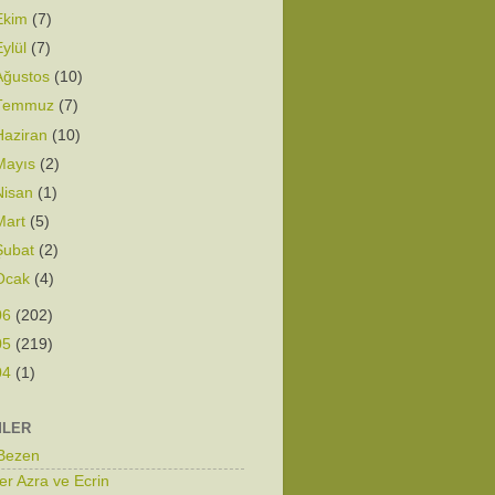
Ekim
(7)
Eylül
(7)
Ağustos
(10)
Temmuz
(7)
Haziran
(10)
Mayıs
(2)
Nisan
(1)
Mart
(5)
Şubat
(2)
Ocak
(4)
06
(202)
05
(219)
04
(1)
MLER
 Bezen
er Azra ve Ecrin