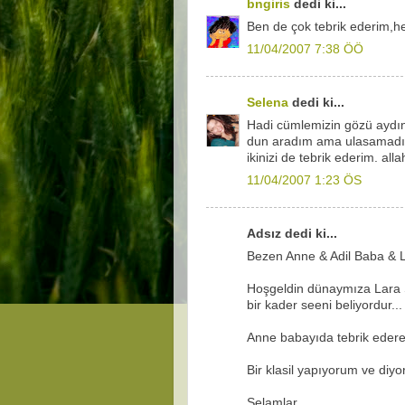
bngiris
dedi ki...
Ben de çok tebrik ederim,hep
11/04/2007 7:38 ÖÖ
Selena
dedi ki...
Hadi cümlemizin gözü aydın. 
dun aradım ama ulasamadı
ikinizi de tebrik ederim. all
11/04/2007 1:23 ÖS
Adsız dedi ki...
Bezen Anne & Adil Baba & L
Hoşgeldin dünaymıza Lara 
bir kader seeni beliyordur...
Anne babayıda tebrik edere
Bir klasil yapıyorum ve diy
Selamlar...