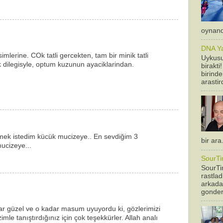
oynandi
DNA Yan
imlerine. COk tatli gercekten, tam bir minik tatli
Uykusu
dilegisyle, optum kuzunun ayaciklarindan.
birakti
birinde
arastir
mek istedim kücük mucizeye.. En sevdiğim 3
bir ara
ucizeye...
SourTi
SourTim
rastla
arkadas
gonderm
dar güzel ve o kadar masum uyuyordu ki, gözlerimizi
le tanıştırdığınız için çok teşekkürler. Allah analı