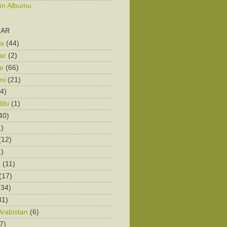
zin Albumu
LAR
ka
(44)
ar
(2)
e
(66)
mi
(21)
4)
ibi
(1)
40)
1)
(12)
1)
a
(11)
(17)
(34)
31)
Arabistan
(6)
7)