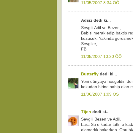
11/05/2007 8:34 ÖÖ
Adsız dedi ki...
Sevgili Adil ve Bezen,
Bebisi merak edip baktip res
kuzucuk. Yakinda gorusmek 
Sevgiler,
FB
11/05/2007 10:20 ÖÖ
Butterfly
dedi ki...
Yeni dünyaya hosgeldin de
kokudan birine sahip olan m
11/06/2007 1:09 ÖS
Tijen
dedi ki...
Sevgili Bezen ve Adil,
Lara Su o kadar tatlı, o ka
alamadık bakarken. Onu bizim