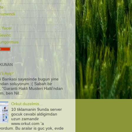
e
te
rumendi
 Yucel
Sevinc
Gungormus
KUNAN
'li Ayip!
i Bankasi sayesinde bugun yine
dan soluyorum :( Sabah bir
, "Garanti Hakli Musteri Hatti'ndan
m, ben Nil...
Orkut duzelmis...
10 tiklamanin 9unda server
gocuk cevabi aldigimdan
uzun zamandir
www.orkut.com 'a
iyordum. Bu aralar is guc yok, evde