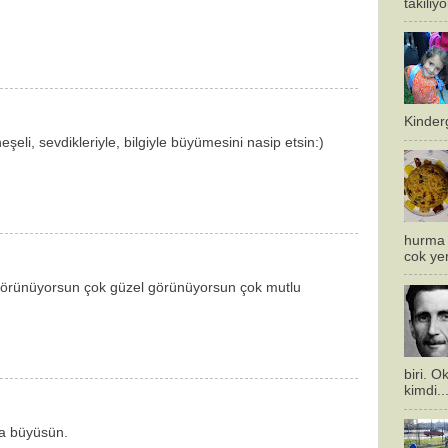
takiliy
Kinderg
neşeli, sevdikleriyle, bilgiyle büyümesini nasip etsin:)
hurma 
cok ye
i görünüyorsun çok güzel görünüyorsun çok mutlu
biri. 
kimdi..
la büyüsün.