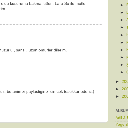
 oldu kusuruma bakma lutfen. Lara Su ile mutlu,
►
rim.
►
►
►
►
►
►
huzurlu , sansli, uzun omurler dilerim.
►
►
►
►
20
►
20
, bu animizi paylastiginiz icin cok tesekkur ederiz:)
►
20
ALBU
Adil &
Yegenl