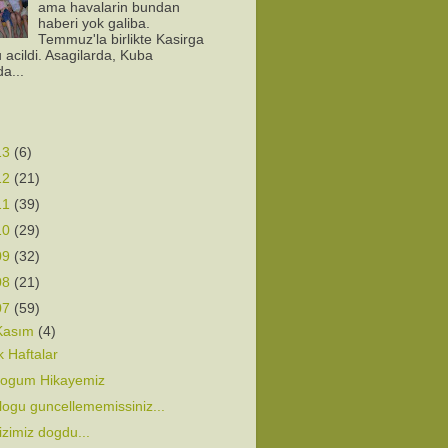
ama havalarin bundan
haberi yok galiba.
Temmuz'la birlikte Kasirga
 acildi. Asagilarda, Kuba
da...
13
(6)
12
(21)
11
(39)
10
(29)
09
(32)
08
(21)
07
(59)
Kasım
(4)
lk Haftalar
ogum Hikayemiz
logu guncellememissiniz...
izimiz dogdu...