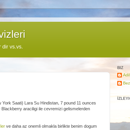
izleri
r dir vs.vs.
BIZ
Adi
Bez
İZLEY
 York Saati) Lara Su Hindistan, 7 pound 11 ounces
lackberry araciligi ile cevremizi gelismelerden
ler
ve daha az onemli olmakla birlikte benim dogum