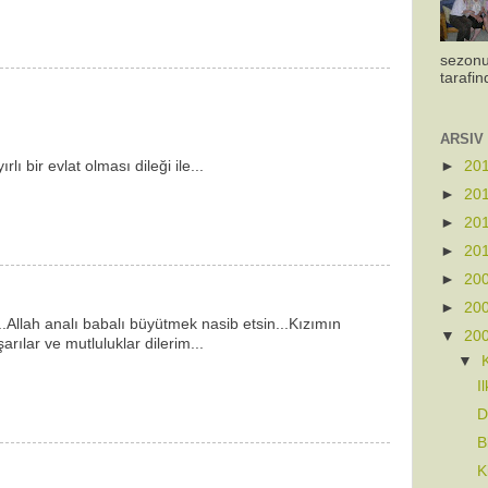
sezonu
tarafin
ARSIV
►
20
lı bir evlat olması dileği ile...
►
20
►
20
►
20
►
20
►
20
...Allah analı babalı büyütmek nasib etsin...Kızımın
▼
20
ılar ve mutluluklar dilerim...
▼
I
D
B
K