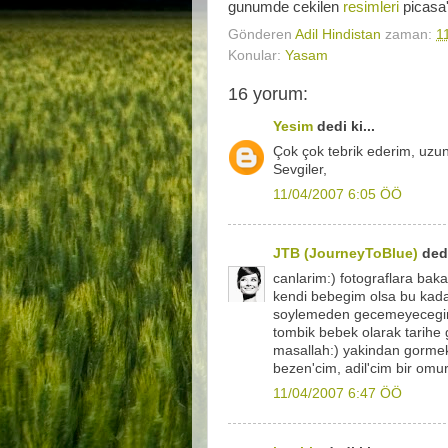
gunumde cekilen
resimleri
picasa
Gönderen
Adil Hindistan
zaman:
1
Konular:
Yasam
16 yorum:
Yesim
dedi ki...
Çok çok tebrik ederim, uzun, 
Sevgiler,
11/04/2007 6:05 ÖÖ
JTB (JourneyToBlue)
dedi
canlarim:) fotograflara ba
kendi bebegim olsa bu kadar 
soylemeden gecemeyecegim
tombik bebek olarak tarihe 
masallah:) yakindan gormek 
bezen'cim, adil'cim bir omur
11/04/2007 6:47 ÖÖ