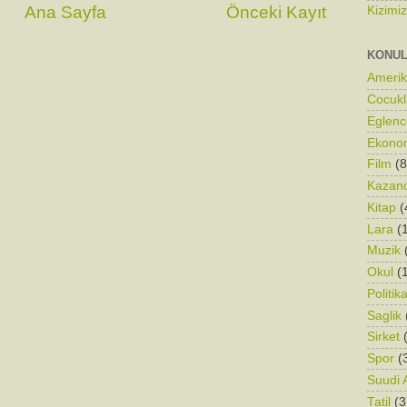
Ana Sayfa
Önceki Kayıt
Kizimi
KONU
Ameri
Cocukl
Eglenc
Ekono
Film
(8
Kazand
Kitap
(
Lara
(
Muzik
Okul
(
Politik
Saglik
Sirket
Spor
(
Suudi 
Tatil
(3