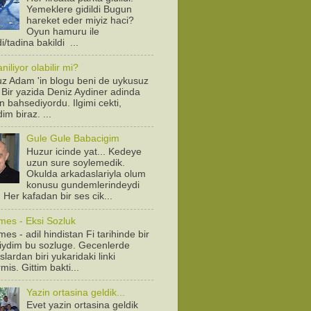
Yemeklere gidildi Bugun
hareket eder miyiz haci?
Oyun hamuru ile
/tadina bakildi ...
iliyor olabilir mi?
z Adam 'in blogu beni de uykusuz
! Bir yazida Deniz Aydiner adinda
n bahsediyordu. Ilgimi cekti,
dim biraz. ...
Gule Gule Babacigim
Huzur icinde yat... Kedeye
uzun sure soylemedik.
Okulda arkadaslariyla olum
konusu gundemlerindeydi
. Her kafadan bir ses cik...
mes - Eksi Sozluk
es - adil hindistan Fi tarihinde bir
diydim bu sozluge. Gecenlerde
lardan biri yukaridaki linki
is. Gittim bakti...
Yazin ortasina geldik...
Evet yazin ortasina geldik