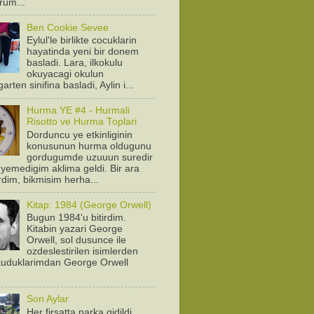
orum...
Ben Cookie Sevee
Eylul'le birlikte cocuklarin
hayatinda yeni bir donem
basladi. Lara, ilkokulu
okuyacagi okulun
arten sinifina basladi, Aylin i...
Hurma YE #4 - Hurmali
Risotto ve Hurma Toplari
Dorduncu ye etkinliginin
konusunun hurma oldugunu
gordugumde uzuuun suredir
yemedigim aklima geldi. Bir ara
rdim, bikmisim herha...
Kitap: 1984 (George Orwell)
Bugun 1984'u bitirdim.
Kitabin yazari George
Orwell, sol dusunce ile
ozdeslestirilen isimlerden
Okuduklarimdan George Orwell
.
Son Aylar
Her firsatta parka gidildi.