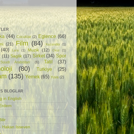
TLER
ka
(44)
Eglence
(66)
Cocuklar
(2)
Film
(84)
mi
(21)
Kazandibi
(1)
(40)
Muzik
(12)
Lara
(1)
Okul
(1)
Sirket
(34)
Spor
a
(11)
Saglik
(17)
Tatil
(37)
Suudi Arabistan
(6)
oloji
(80)
Turkiye
(25)
am
(135)
Yemek
(65)
Yuva
(2)
S BLOGLAR
g in English
 Erdem
ilir
- Hakan Isseven