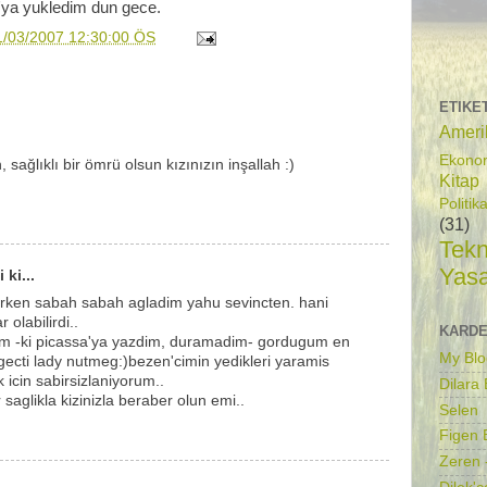
'ya yukledim dun gece.
1/03/2007 12:30:00 ÖS
ETIKE
Ameri
Ekono
sağlıklı bir ömrü olsun kızınızın inşallah :)
Kitap
Politik
(31)
Tekn
Yas
 ki...
karken sabah sabah agladim yahu sevincten. hani
olabilirdi..
KARDE
 -ki picassa'ya yazdim, duramadim- gordugum en
My Blo
gecti lady nutmeg:)bezen'cimin yedikleri yaramis
icin sabirsizlaniyorum..
Dilara
 saglikla kizinizla beraber olun emi..
Selen
Figen B
Zeren 