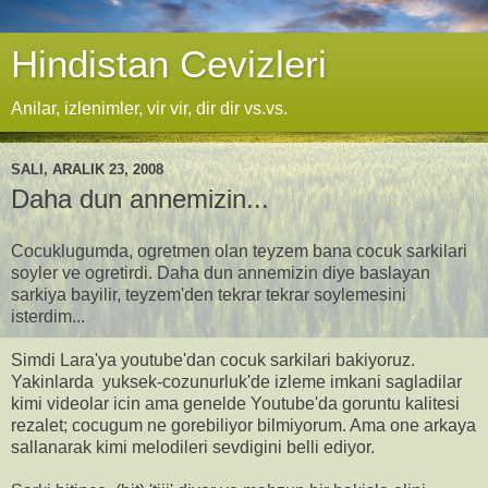
Hindistan Cevizleri
Anilar, izlenimler, vir vir, dir dir vs.vs.
SALI, ARALIK 23, 2008
Daha dun annemizin...
Cocuklugumda, ogretmen olan teyzem bana cocuk sarkilari
soyler ve ogretirdi. Daha dun annemizin diye baslayan
sarkiya bayilir, teyzem'den tekrar tekrar soylemesini
isterdim...
Simdi Lara'ya youtube'dan cocuk sarkilari bakiyoruz.
Yakinlarda yuksek-cozunurluk'de izleme imkani sagladilar
kimi videolar icin ama genelde Youtube'da goruntu kalitesi
rezalet; cocugum ne gorebiliyor bilmiyorum. Ama one arkaya
sallanarak kimi melodileri sevdigini belli ediyor.