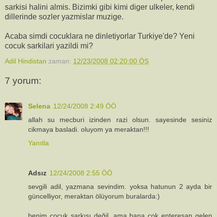
sarkisi halini almis. Bizimki gibi kimi diger ulkeler, kendi
dillerinde sozler yazmislar muzige.
Acaba simdi cocuklara ne dinletiyorlar Turkiye'de? Yeni
cocuk sarkilari yazildi mi?
Adil Hindistan
zaman:
12/23/2008 02:20:00 ÖS
7 yorum:
Selena
12/24/2008 2:49 ÖÖ
allah su mecburi izinden razi olsun. sayesinde sesiniz
cikmaya basladi. oluyom ya meraktan!!!
Yanıtla
Adsız
12/24/2008 2:55 ÖÖ
sevgili adil, yazmana sevindim. yoksa hatunun 2 ayda bir
güncelliyor, meraktan ölüyorum buralarda:)
benim çocuk şarkısı değil, ama bana çok enteresan gelen