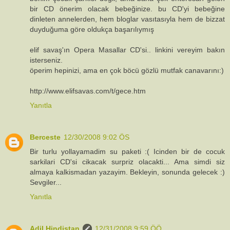
bir CD önerim olacak bebeğinize. bu CD'yi bebeğine
dinleten annelerden, hem bloglar vasıtasıyla hem de bizzat
duyduğuma göre oldukça başarılıymış
elif savaş'ın Opera Masallar CD'si.. linkini vereyim bakın
isterseniz.
öperim hepinizi, ama en çok böcü gözlü mutfak canavarını:)
http://www.elifsavas.com/t/gece.htm
Yanıtla
Berceste
12/30/2008 9:02 ÖS
Bir turlu yollayamadim su paketi :( Icinden bir de cocuk
sarkilari CD'si cikacak surpriz olacakti... Ama simdi siz
almaya kalkismadan yazayim. Bekleyin, sonunda gelecek :)
Sevgiler...
Yanıtla
Adil Hindistan
12/31/2008 9:59 ÖÖ