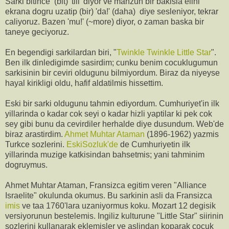
Sarki bitince (bit) 'tiii' diyor ve mahzun bir bakisla elini
ekrana dogru uzatip (bir) 'da!' (daha) diye sesleniyor, tekrar
caliyoruz. Bazen 'mu!' (~more) diyor, o zaman baska bir
taneye geciyoruz.
En begendigi sarkilardan biri, "
Twinkle Twinkle Little Star
".
Ben ilk dinledigimde sasirdim; cunku benim cocuklugumun
sarkisinin bir ceviri oldugunu bilmiyordum. Biraz da niyeyse
hayal kirikligi oldu, hafif aldatilmis hissettim.
Eski bir sarki oldugunu tahmin ediyordum. Cumhuriyet'in ilk
yillarinda o kadar cok seyi o kadar hizli yaptilar ki pek cok
sey gibi bunu da cevirdiler herhalde diye dusundum. Web'de
biraz arastirdim.
Ahmet Muhtar Ataman
(1896-1962) yazmis
Turkce sozlerini.
EskiSozluk'de
de Cumhuriyetin ilk
yillarinda muzige katkisindan bahsetmis; yani tahminim
dogruymus.
Ahmet Muhtar Ataman, Fransizca egitim veren "Alliance
Israelite" okulunda okumus. Bu sarkinin asli da Fransizca
imis
ve taa 1760'lara uzaniyormus koku. Mozart 12 degisik
versiyorunun bestelemis. Ingiliz kulturune "Little Star" siirinin
sozlerini kullanarak eklemisler ve aslindan koparak cocuk