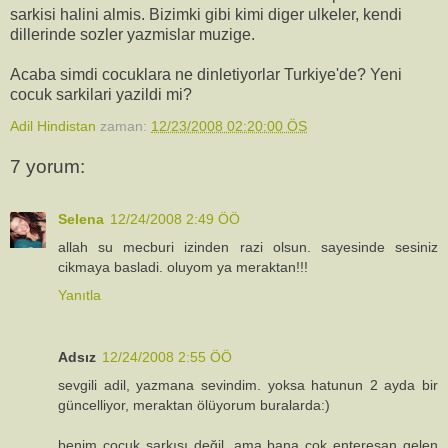
sarkisi halini almis. Bizimki gibi kimi diger ulkeler, kendi
dillerinde sozler yazmislar muzige.
Acaba simdi cocuklara ne dinletiyorlar Turkiye'de? Yeni
cocuk sarkilari yazildi mi?
Adil Hindistan
zaman:
12/23/2008 02:20:00 ÖS
7 yorum:
Selena
12/24/2008 2:49 ÖÖ
allah su mecburi izinden razi olsun. sayesinde sesiniz
cikmaya basladi. oluyom ya meraktan!!!
Yanıtla
Adsız
12/24/2008 2:55 ÖÖ
sevgili adil, yazmana sevindim. yoksa hatunun 2 ayda bir
güncelliyor, meraktan ölüyorum buralarda:)
benim çocuk şarkısı değil, ama bana çok enteresan gelen