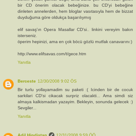
bir CD önerim olacak bebeğinize. bu CD'yi bebeğine
dinleten annelerden, hem bloglar vasıtasıyla hem de bizzat
duyduğuma göre oldukça başarılıymış
elif savaş'ın Opera Masallar CD'si.. linkini vereyim bakın
isterseniz.
öperim hepinizi, ama en çok böcü gözlü mutfak canavarını:)
http://www.elifsavas.com/t/gece.htm
Yanıtla
Berceste
12/30/2008 9:02 ÖS
Bir turlu yollayamadim su paketi :( Icinden bir de cocuk
sarkilari CD'si cikacak surpriz olacakti... Ama simdi siz
almaya kalkismadan yazayim. Bekleyin, sonunda gelecek :)
Sevgiler...
Yanıtla
Adil Hindistan
12/31/2008 9:59 ÖÖ