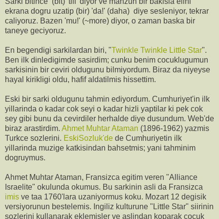
Sarki bitince (bit) 'tiii' diyor ve mahzun bir bakisla elini
ekrana dogru uzatip (bir) 'da!' (daha) diye sesleniyor, tekrar
caliyoruz. Bazen 'mu!' (~more) diyor, o zaman baska bir
taneye geciyoruz.
En begendigi sarkilardan biri, "
Twinkle Twinkle Little Star
".
Ben ilk dinledigimde sasirdim; cunku benim cocuklugumun
sarkisinin bir ceviri oldugunu bilmiyordum. Biraz da niyeyse
hayal kirikligi oldu, hafif aldatilmis hissettim.
Eski bir sarki oldugunu tahmin ediyordum. Cumhuriyet'in ilk
yillarinda o kadar cok seyi o kadar hizli yaptilar ki pek cok
sey gibi bunu da cevirdiler herhalde diye dusundum. Web'de
biraz arastirdim.
Ahmet Muhtar Ataman
(1896-1962) yazmis
Turkce sozlerini.
EskiSozluk'de
de Cumhuriyetin ilk
yillarinda muzige katkisindan bahsetmis; yani tahminim
dogruymus.
Ahmet Muhtar Ataman, Fransizca egitim veren "Alliance
Israelite" okulunda okumus. Bu sarkinin asli da Fransizca
imis
ve taa 1760'lara uzaniyormus koku. Mozart 12 degisik
versiyorunun bestelemis. Ingiliz kulturune "Little Star" siirinin
sozlerini kullanarak eklemisler ve aslindan koparak cocuk