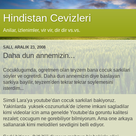
Hindistan Cevizleri
Anilar, izlenimler, vir vir, dir dir vs.vs.
SALI, ARALIK 23, 2008
Daha dun annemizin...
Cocuklugumda, ogretmen olan teyzem bana cocuk sarkilari
soyler ve ogretirdi. Daha dun annemizin diye baslayan
sarkiya bayilir, teyzem'den tekrar tekrar soylemesini
isterdim...
Simdi Lara'ya youtube'dan cocuk sarkilari bakiyoruz.
Yakinlarda yuksek-cozunurluk'de izleme imkani sagladilar
kimi videolar icin ama genelde Youtube'da goruntu kalitesi
rezalet; cocugum ne gorebiliyor bilmiyorum. Ama one arkaya
sallanarak kimi melodileri sevdigini belli ediyor.