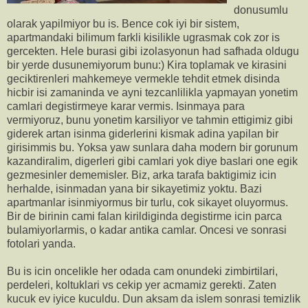
donusumlu
olarak yapilmiyor bu is. Bence cok iyi bir sistem,
apartmandaki bilimum farkli kisilikle ugrasmak cok zor is
gercekten. Hele burasi gibi izolasyonun had safhada oldugu
bir yerde dusunemiyorum bunu:) Kira toplamak ve kirasini
geciktirenleri mahkemeye vermekle tehdit etmek disinda
hicbir isi zamaninda ve ayni tezcanlilikla yapmayan yonetim
camlari degistirmeye karar vermis. Isinmaya para
vermiyoruz, bunu yonetim karsiliyor ve tahmin ettigimiz gibi
giderek artan isinma giderlerini kismak adina yapilan bir
girisimmis bu. Yoksa yaw sunlara daha modern bir gorunum
kazandiralim, digerleri gibi camlari yok diye baslari one egik
gezmesinler dememisler. Biz, arka tarafa baktigimiz icin
herhalde, isinmadan yana bir sikayetimiz yoktu. Bazi
apartmanlar isinmiyormus bir turlu, cok sikayet oluyormus.
Bir de birinin cami falan kirildiginda degistirme icin parca
bulamiyorlarmis, o kadar antika camlar. Oncesi ve sonrasi
fotolari yanda.
Bu is icin oncelikle her odada cam onundeki zimbirtilari,
perdeleri, koltuklari vs cekip yer acmamiz gerekti. Zaten
kucuk ev iyice kuculdu. Dun aksam da islem sonrasi temizlik