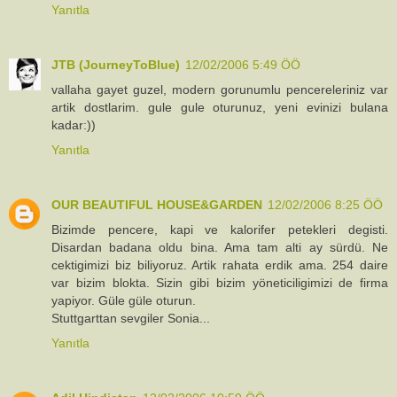
Yanıtla
JTB (JourneyToBlue)
12/02/2006 5:49 ÖÖ
vallaha gayet guzel, modern gorunumlu pencereleriniz var
artik dostlarim. gule gule oturunuz, yeni evinizi bulana
kadar:))
Yanıtla
OUR BEAUTIFUL HOUSE&GARDEN
12/02/2006 8:25 ÖÖ
Bizimde pencere, kapi ve kalorifer petekleri degisti.
Disardan badana oldu bina. Ama tam alti ay sürdü. Ne
cektigimizi biz biliyoruz. Artik rahata erdik ama. 254 daire
var bizim blokta. Sizin gibi bizim yöneticiligimizi de firma
yapiyor. Güle güle oturun.
Stuttgarttan sevgiler Sonia...
Yanıtla