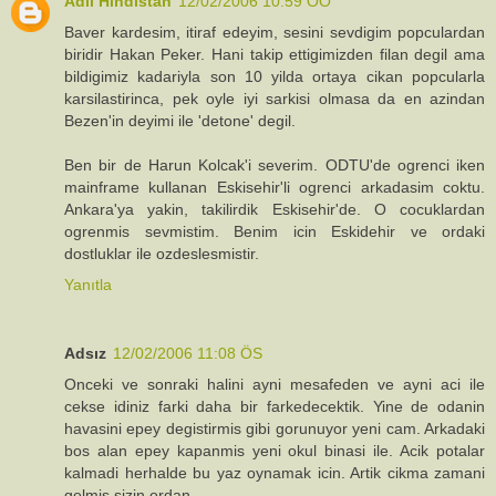
Adil Hindistan
12/02/2006 10:59 ÖÖ
Baver kardesim, itiraf edeyim, sesini sevdigim popculardan
biridir Hakan Peker. Hani takip ettigimizden filan degil ama
bildigimiz kadariyla son 10 yilda ortaya cikan popcularla
karsilastirinca, pek oyle iyi sarkisi olmasa da en azindan
Bezen'in deyimi ile 'detone' degil.
Ben bir de Harun Kolcak'i severim. ODTU'de ogrenci iken
mainframe kullanan Eskisehir'li ogrenci arkadasim coktu.
Ankara'ya yakin, takilirdik Eskisehir'de. O cocuklardan
ogrenmis sevmistim. Benim icin Eskidehir ve ordaki
dostluklar ile ozdeslesmistir.
Yanıtla
Adsız
12/02/2006 11:08 ÖS
Onceki ve sonraki halini ayni mesafeden ve ayni aci ile
cekse idiniz farki daha bir farkedecektik. Yine de odanin
havasini epey degistirmis gibi gorunuyor yeni cam. Arkadaki
bos alan epey kapanmis yeni okul binasi ile. Acik potalar
kalmadi herhalde bu yaz oynamak icin. Artik cikma zamani
gelmis sizin ordan.