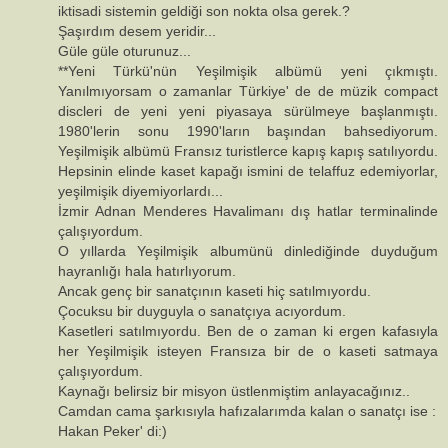
iktisadi sistemin geldiği son nokta olsa gerek.?
Şaşırdım desem yeridir...
Güle güle oturunuz...
**Yeni Türkü'nün Yeşilmişik albümü yeni çıkmıştı.
Yanılmıyorsam o zamanlar Türkiye' de de müzik compact
discleri de yeni yeni piyasaya sürülmeye başlanmıştı.
1980'lerin sonu 1990'ların başından bahsediyorum.
Yeşilmişik albümü Fransız turistlerce kapış kapış satılıyordu.
Hepsinin elinde kaset kapağı ismini de telaffuz edemiyorlar,
yeşilmişik diyemiyorlardı...
İzmir Adnan Menderes Havalimanı dış hatlar terminalinde
çalışıyordum.
O yıllarda Yeşilmişik albumünü dinlediğinde duyduğum
hayranlığı hala hatırlıyorum.
Ancak genç bir sanatçının kaseti hiç satılmıyordu.
Çocuksu bir duyguyla o sanatçıya acıyordum.
Kasetleri satılmıyordu. Ben de o zaman ki ergen kafasıyla
her Yeşilmişik isteyen Fransıza bir de o kaseti satmaya
çalışıyordum.
Kaynağı belirsiz bir misyon üstlenmiştim anlayacağınız..
Camdan cama şarkısıyla hafızalarımda kalan o sanatçı ise :
Hakan Peker' di:)