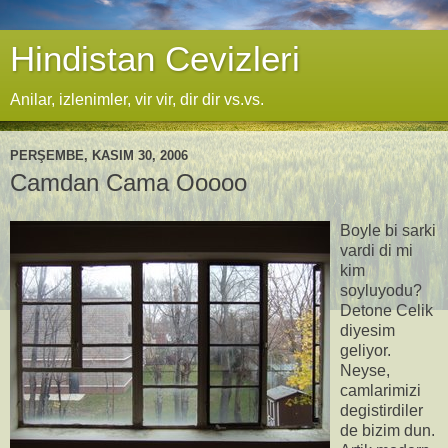
Hindistan Cevizleri
Anilar, izlenimler, vir vir, dir dir vs.vs.
PERŞEMBE, KASIM 30, 2006
Camdan Cama Ooooo
Boyle bi sarki
vardi di mi
kim
soyluyodu?
Detone Celik
diyesim
geliyor.
Neyse,
camlarimizi
degistirdiler
de bizim dun.