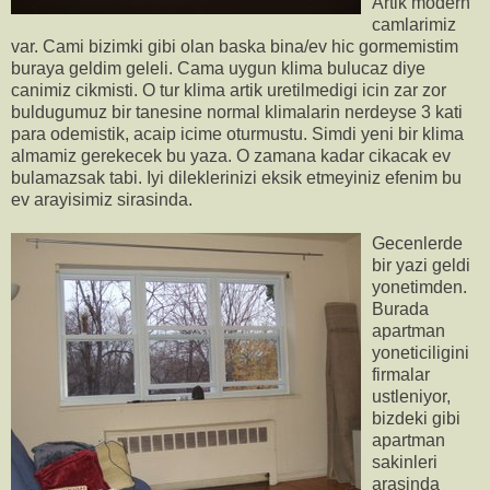
Artik modern
camlarimiz
var. Cami bizimki gibi olan baska bina/ev hic gormemistim
buraya geldim geleli. Cama uygun klima bulucaz diye
canimiz cikmisti. O tur klima artik uretilmedigi icin zar zor
buldugumuz bir tanesine normal klimalarin nerdeyse 3 kati
para odemistik, acaip icime oturmustu. Simdi yeni bir klima
almamiz gerekecek bu yaza. O zamana kadar cikacak ev
bulamazsak tabi. Iyi dileklerinizi eksik etmeyiniz efenim bu
ev arayisimiz sirasinda.
Gecenlerde
bir yazi geldi
yonetimden.
Burada
apartman
yoneticiligini
firmalar
ustleniyor,
bizdeki gibi
apartman
sakinleri
arasinda