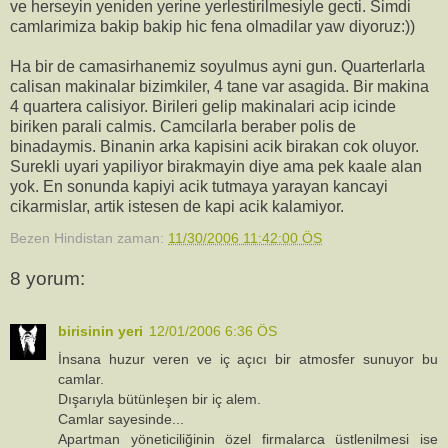
ve herseyin yeniden yerine yerlestirilmesiyle gecti. Simdi
camlarimiza bakip bakip hic fena olmadilar yaw diyoruz:))
Ha bir de camasirhanemiz soyulmus ayni gun. Quarterlarla
calisan makinalar bizimkiler, 4 tane var asagida. Bir makina
4 quartera calisiyor. Birileri gelip makinalari acip icinde
biriken parali calmis. Camcilarla beraber polis de
binadaymis. Binanin arka kapisini acik birakan cok oluyor.
Surekli uyari yapiliyor birakmayin diye ama pek kaale alan
yok. En sonunda kapiyi acik tutmaya yarayan kancayi
cikarmislar, artik istesen de kapi acik kalamiyor.
Bezen Hindistan
zaman:
11/30/2006 11:42:00 ÖS
8 yorum:
birisinin yeri
12/01/2006 6:36 ÖS
İnsana huzur veren ve iç açıcı bir atmosfer sunuyor bu
camlar.
Dışarıyla bütünleşen bir iç alem.
Camlar sayesinde...
Apartman yöneticiliğinin özel firmalarca üstlenilmesi ise