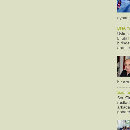
oynandi
DNA Yan
Uykusu
birakti
birinde
arastir
bir ara
SourTi
SourTim
rastla
arkadas
gonderm