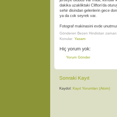
jerseye otobus var midir, kimbilir 
dakika uzakliktaki Clifton'da otur
sehir disindan gelenlerin gece don
ya da cok seyrek var.
Fotograf makinasini evde unutmus
Gönderen
Bezen Hindistan
zaman
Konular:
Yasam
Hiç yorum yok:
Yorum Gönder
Sonraki Kayıt
Kaydol:
Kayıt Yorumları (Atom)