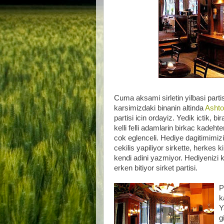
Cuma aksami sirletin yilbasi parti
karsimizdaki binanin altinda
Ashto
partisi icin ordayiz. Yedik ictik, b
kelli felli adamlarin birkac kadeh
cok eglenceli. Hediye dagitimimizi
cekilis yapiliyor sirkette, herkes 
kendi adini yazmiyor. Hediyenizi 
erken bitiyor sirket partisi.
P
k
Y
g