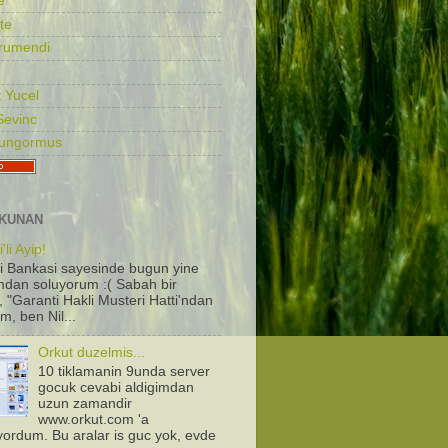
e
te
rumendi
 Yucel
Sevinc
Gungormus
KUNAN
'li Ayip!
i Bankasi sayesinde bugun yine
dan soluyorum :( Sabah bir
, "Garanti Hakli Musteri Hatti'ndan
m, ben Nil...
Orkut duzelmis...
10 tiklamanin 9unda server
gocuk cevabi aldigimdan
uzun zamandir
www.orkut.com 'a
iyordum. Bu aralar is guc yok, evde