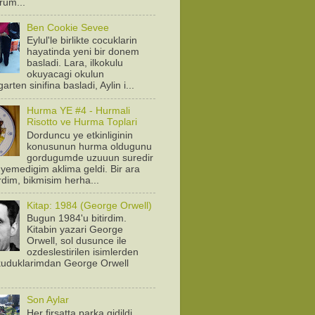
orum...
Ben Cookie Sevee
Eylul'le birlikte cocuklarin
hayatinda yeni bir donem
basladi. Lara, ilkokulu
okuyacagi okulun
arten sinifina basladi, Aylin i...
Hurma YE #4 - Hurmali
Risotto ve Hurma Toplari
Dorduncu ye etkinliginin
konusunun hurma oldugunu
gordugumde uzuuun suredir
yemedigim aklima geldi. Bir ara
rdim, bikmisim herha...
Kitap: 1984 (George Orwell)
Bugun 1984'u bitirdim.
Kitabin yazari George
Orwell, sol dusunce ile
ozdeslestirilen isimlerden
Okuduklarimdan George Orwell
.
Son Aylar
Her firsatta parka gidildi.