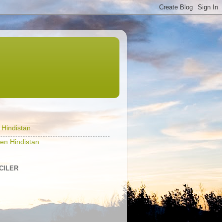
l Hindistan
en Hindistan
ICILER