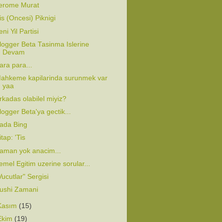
erome Murat
is (Oncesi) Piknigi
eni Yil Partisi
logger Beta Tasinma Islerine
Devam
ara para...
ahkeme kapilarinda surunmek var
yaa
rkadas olabilel miyiz?
logger Beta'ya gectik...
ada Bing
itap: 'Tis
aman yok anacim...
emel Egitim uzerine sorular...
Vucutlar" Sergisi
ushi Zamani
Kasım
(15)
Ekim
(19)