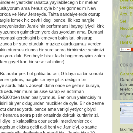
Dilek'c
inderler yastiklar rahatca yayilabilecegin bir mekan
Berces
usluyorum ama henuz oyle bir yer gormedim New
orkda ve New Jerseyde. Tahta sandalyelerde oturup
Arzu B
argile icmek hic zevkli degil bence. Ilk kez nargile
Sel
eneyenlerden Jamie'nin performansi bayagi iyiydi, kirk
Necdet
. Mike yuzunden gulmekten yere dusuyordum ama. Dumani
Tolga 
apmasi gerektigini bilemeyen bakislari, oksurup
Halil 
uzunca bir sure oturduk, muzige oturdugumuz yerden
akin oturmus olunca bir sure sonra birbirimize sesimizi
an yorulduk. Ben boyle biraz fazla bagirmayayim zaten
en gayet kart bir sese sahiptim:)
COK O
 Bu aralar pek hot galiba burasi, Gildaya da bir sonraki
Garanti
riler gelmis, nargile icmeye gittik dedigim bir
Garant
burnum
iye sordu falan. Joseph daha once de gelmis buraya,
telefon
di dedi. Minimum bir sise sarap vs actirman
ariyoru
-$300'den falan basliyormus. Ben onun yalancisiyim
 Misirli bir yer oldugundan muzikler de oyle. Bir de zenne
kotu dansediyordu bence ama varligi yetiyor gibiydi
r kenarda sonra pistin ortasinda doktuk kurtlarimizi.
 diye, o kalabalikta obur uctaki merdivenler cok
golsun cikista geldi aldi beni ve Jamie'yi, o saatte
takilm