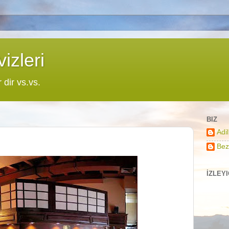
izleri
r dir vs.vs.
BIZ
Adi
Bez
İZLEY