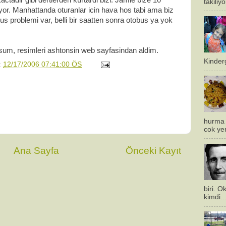
kactadir gibi dertlerden kurtardi bizi. Jamie bize 10
takiliy
uyor. Manhattanda oturanlar icin hava hos tabi ama biz
us problemi var, belli bir saatten sonra otobus ya yok
um, resimleri ashtonsin web sayfasindan aldim.
Kinderg
:
12/17/2006 07:41:00 ÖS
hurma 
cok ye
Ana Sayfa
Önceki Kayıt
biri. 
kimdi..