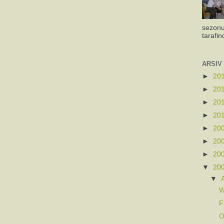
sezonu
tarafin
ARSIV
►
20
►
20
►
20
►
20
►
20
►
20
►
20
▼
20
▼
W
F
O