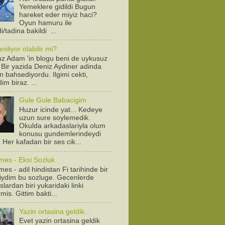
Yemeklere gidildi Bugun
hareket eder miyiz haci?
Oyun hamuru ile
/tadina bakildi ...
iliyor olabilir mi?
z Adam 'in blogu beni de uykusuz
! Bir yazida Deniz Aydiner adinda
n bahsediyordu. Ilgimi cekti,
dim biraz. ...
Gule Gule Babacigim
Huzur icinde yat... Kedeye
uzun sure soylemedik.
Okulda arkadaslariyla olum
konusu gundemlerindeydi
. Her kafadan bir ses cik...
mes - Eksi Sozluk
es - adil hindistan Fi tarihinde bir
diydim bu sozluge. Gecenlerde
lardan biri yukaridaki linki
is. Gittim bakti...
Yazin ortasina geldik...
Evet yazin ortasina geldik