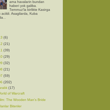
ama havalarin bundan
haberi yok galiba.
Temmuz'la birlikte Kasirga
 acildi. Asagilarda, Kuba
da...
13
(6)
12
(21)
11
(39)
10
(29)
09
(32)
08
(21)
07
(59)
06
(202)
Aralık
(17)
orld of Warcraft
ilm: The Wooden Man's Bride
lanlar Bitenler