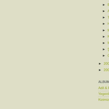
►
►
►
►
►
►
►
►
►
►
20
►
20
ALBU
Adil &
Yegenl
Kizimi