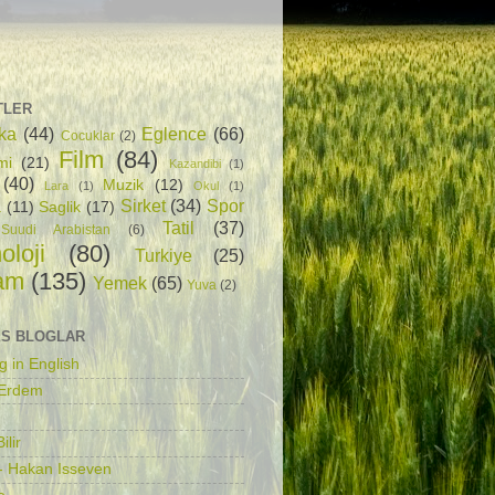
TLER
ka
(44)
Eglence
(66)
Cocuklar
(2)
Film
(84)
mi
(21)
Kazandibi
(1)
(40)
Muzik
(12)
Lara
(1)
Okul
(1)
Sirket
(34)
Spor
a
(11)
Saglik
(17)
Tatil
(37)
Suudi Arabistan
(6)
oloji
(80)
Turkiye
(25)
am
(135)
Yemek
(65)
Yuva
(2)
S BLOGLAR
g in English
 Erdem
ilir
- Hakan Isseven