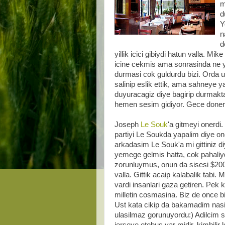
m
d
Y
n
d
yillik icici gibiydi hatun valla
icine cekmis ama sonrasinda ne y
durmasi cok guldurdu bizi. Orda 
salinip eslik ettik, ama sahneye y
duyuracagiz diye bagirip durmakt
hemen sesim gidiyor. Gece donerk
Joseph
Le Souk
'a gitmeyi onerdi.
partiyi Le Soukda yapalim diye one
arkadasim Le Souk'a mi gittiniz d
yemege gelmis hatta, cok pahaliy
zorunluymus, onun da sisesi $200
valla. Gittik acaip kalabalik tabi.
vardi insanlari gaza getiren. Pek 
milletin cosmasina. Biz de once bi
Ust kata cikip da bakamadim nasil
ulasilmaz gorunuyordu:) Adilcim sa