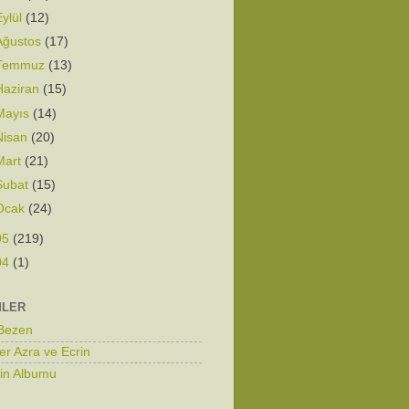
Eylül
(12)
Ağustos
(17)
Temmuz
(13)
Haziran
(15)
Mayıs
(14)
Nisan
(20)
Mart
(21)
Şubat
(15)
Ocak
(24)
05
(219)
04
(1)
MLER
 Bezen
er Azra ve Ecrin
zin Albumu