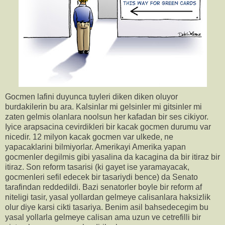
Gocmen lafini duyunca tuyleri diken diken oluyor
burdakilerin bu ara. Kalsinlar mi gelsinler mi gitsinler mi
zaten gelmis olanlara noolsun her kafadan bir ses cikiyor.
Iyice arapsacina cevirdikleri bir kacak gocmen durumu var
nicedir. 12 milyon kacak gocmen var ulkede, ne
yapacaklarini bilmiyorlar. Amerikayi Amerika yapan
gocmenler degilmis gibi yasalina da kacagina da bir itiraz bir
itiraz. Son reform tasarisi (ki gayet ise yaramayacak,
gocmenleri sefil edecek bir tasariydi bence) da Senato
tarafindan reddedildi. Bazi senatorler boyle bir reform af
niteligi tasir, yasal yollardan gelmeye calisanlara haksizlik
olur diye karsi cikti tasariya. Benim asil bahsedecegim bu
yasal yollarla gelmeye calisan ama uzun ve cetrefilli bir