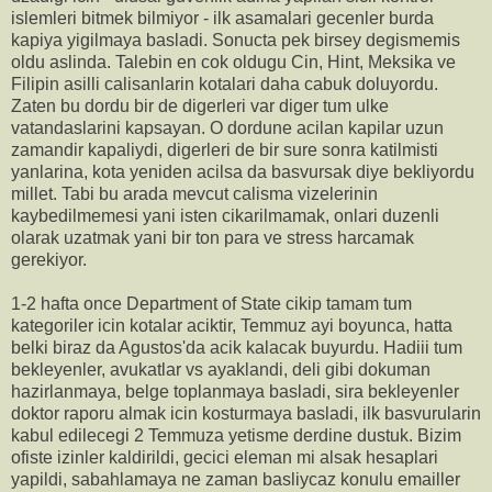
islemleri bitmek bilmiyor - ilk asamalari gecenler burda
kapiya yigilmaya basladi. Sonucta pek birsey degismemis
oldu aslinda. Talebin en cok oldugu Cin, Hint, Meksika ve
Filipin asilli calisanlarin kotalari daha cabuk doluyordu.
Zaten bu dordu bir de digerleri var diger tum ulke
vatandaslarini kapsayan. O dordune acilan kapilar uzun
zamandir kapaliydi, digerleri de bir sure sonra katilmisti
yanlarina, kota yeniden acilsa da basvursak diye bekliyordu
millet. Tabi bu arada mevcut calisma vizelerinin
kaybedilmemesi yani isten cikarilmamak, onlari duzenli
olarak uzatmak yani bir ton para ve stress harcamak
gerekiyor.
1-2 hafta once Department of State cikip tamam tum
kategoriler icin kotalar aciktir, Temmuz ayi boyunca, hatta
belki biraz da Agustos'da acik kalacak buyurdu. Hadiii tum
bekleyenler, avukatlar vs ayaklandi, deli gibi dokuman
hazirlanmaya, belge toplanmaya basladi, sira bekleyenler
doktor raporu almak icin kosturmaya basladi, ilk basvurularin
kabul edilecegi 2 Temmuza yetisme derdine dustuk. Bizim
ofiste izinler kaldirildi, gecici eleman mi alsak hesaplari
yapildi, sabahlamaya ne zaman basliycaz konulu emailler