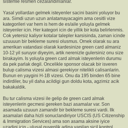
sistemle resmen cezalandirilanlar.
Yasal yollardan gelmek isteyenler sacini basini yoluyor bu
ara. Simdi uzun uzun anlatamayacagim ama cesitli vize
kategorileri var hem is hem de es/aile yoluyla gelmek
isteyenler icin. Her kategori icin de yillik bir kota belirlenmis.
Cok yetersiz kaliyor kotalar talepler karsisinda, zaman icinde
uzuuuun bir bekleme suresi olusmus. Ornek olarak su ara
amerikan vatandasi olarak kardesinize green card almaniz
10-12 yil suruyor diyeyim, artik nerenizle gulersiniz onu size
birakayim. Is yoluyla green card almak isteyenlerin durumu
da pek parlak degil. Oncelikle sponsor olacak bir isveren
bulup calisma vizesi almasi gerekiyor nitelikli calisanlarin.
Bunun en yaygini H-1B vizesi. Onu da 195 binden 65 bine
indirdiler, bu yil daha acildigi gun doldu kota, agzimiz acik
bakakaldik.
Bu tur calisma vizesi ile gelip de green card almak
isteyenlerin gecmesi gereken bazi asamalar var. Son
asamada uzuuun zamandir bir bekleme suresi vardi. Ilk
asamalari daha hizli sonuclandiriyor USCIS (US Citizenship
& Immigration Services) ama son asama aksine iyice
uzadigi icin - ulusal guvenlik adina yapilan sicil kontrol