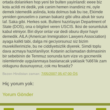
ortada dolanirken hop yeni bir bulten yayinlandi: eeee biz
kota acildi mi dedik, yok canim hemen inandiniz mi, oyle
demek istemedik aslinda, kota dolmus bak bu ise, Ekimde
yeniden goruselim o zaman bakariz gibi ultra abuk bir suru
laf. Saka gibi. Herkes sok. Bulteni hazirlayan Department of
State (DOS), ona o bilgileri veren USCIS. Ikisi de sorumluluk
kabul etmiyor. Biri diyor onlar var dedi oburu diyor hayir
demedik. AILA (American Immigration Lawyers Association)
ayaga kalkti tabi, dalga mi geciyorsunuz siz bizim
muvekillerimizle, bu ne ciddiyetsizlik diyerek. Simdi toplu
dava acmaya hazirlaniliyor. Kotanin acilamadan dolmasinin
bir sebebinin de Temmuz sonunda tum vize vs gocmenlik
islemlerinde uygulanmaya baslanacak yaklasik %66'lik zam
oldugunu dusunuyoruz, cok mu fesadiz?
Bezen Hindistan
zaman:
7/05/2007 05:47:00 ÖS
Hiç yorum yok:
Yorum Gönder