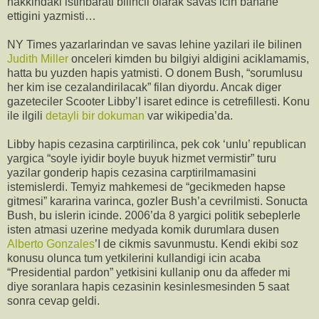
hakkindaki istihbarati bilincli olarak savas icin bahane
ettigini yazmisti…
NY Times yazarlarindan ve savas lehine yazilari ile bilinen
Judith Miller
onceleri kimden bu bilgiyi aldigini aciklamamis,
hatta bu yuzden hapis yatmisti. O donem Bush, “sorumlusu
her kim ise cezalandirilacak” filan diyordu. Ancak diger
gazeteciler Scooter Libby’I isaret edince is cetrefillesti. Konu
ile ilgili
detayli bir dokuman
var wikipedia’da.
Libby hapis cezasina carptirilinca, pek cok ‘unlu’ republican
yargica “soyle iyidir boyle buyuk hizmet vermistir” turu
yazilar gonderip hapis cezasina carptirilmamasini
istemislerdi. Temyiz mahkemesi de “gecikmeden hapse
gitmesi” kararina varinca, gozler Bush’a cevrilmisti. Sonucta
Bush, bu islerin icinde. 2006’da 8 yargici politik sebeplerle
isten atmasi uzerine medyada komik durumlara dusen
Alberto Gonzales
’I de cikmis savunmustu. Kendi ekibi soz
konusu olunca tum yetkilerini kullandigi icin acaba
“Presidential pardon” yetkisini kullanip onu da affeder mi
diye soranlara hapis cezasinin kesinlesmesinden 5 saat
sonra cevap geldi.