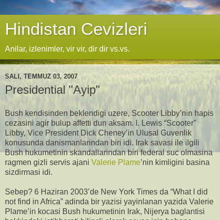
Hindistan Cevizleri
Anilar, izlenimler, vir vir, dir dir vs.vs.
SALI, TEMMUZ 03, 2007
Presidential "Ayip"
Bush kendisinden beklendigi uzere, Scooter Libby’nin hapis
cezasini agir bulup affetti dun aksam. I. Lewis “Scooter”
Libby, Vice President Dick Cheney’in Ulusal Guvenlik
konusunda danismanlarindan biri idi. Irak savasi ile ilgili
Bush hukumetinin skandallarindan biri federal suc olmasina
ragmen gizli servis ajani
Valerie Plame
’nin kimligini basina
sizdirmasi idi.
Sebep? 6 Haziran 2003’de New York Times da “What I did
not find in Africa” adinda bir yazisi yayinlanan yazida Valerie
Plame’in kocasi Bush hukumetinin Irak, Nijerya baglantisi