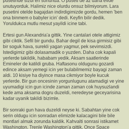
pusetinde sizdi en sonunda. O puseti de az daha evde
unutuyorduk. Halimiz nice olurdu onsuz bilmiyorum. Lara
pusetini otelde bagajdan indirdigimizde gordu, hemen 'ben
ona binmem o babyler icin' dedi. Keyfin bilir dedik.
Yoruldukca mutlu mesut yayildi icine tabi.
Ertesi gun Alexandria'a gittik. Yine cantalari otele attigimiz
gibi ciktik. Sefil bir gundu. Bahar degil de kisa girmisiz gibi
bir soguk hava, surekli yagan yagmur, pek sevimsizdi.
Istedigimiz gibi dolasamadik o yuzden. Daha cok kapali
yerlerde takildik, hababam yedik. Aksam saatlerinde
Emineler de katildi gruba. Haftasonu oldugunu gozardi
edince aksam yemegi icin yer bulabilmemiz bayagi zaman
aldi. 10 kisiye ha diyince masa cikmiyor boyle kucuk
yerlerde. Bir gun oncesinin yorgunlugunu atamadigi ve yine
uyumadigi icin gun icinde zaman zaman cok huysuzlandi
kede ama aksama dogru duzeldi, neredeyse geceyarisina
kadar uyanik takildi bizimle.
Bir sonraki gun hava duzeldi neyse ki. Sabahtan yine cok
serin oldugu icin sonradan elimizde kalacagini bile bile
montlari almak zorunda kaldik. Kahvalti sonrasi istikamet
Washington. Trenle Washington'a gittik. Once Space