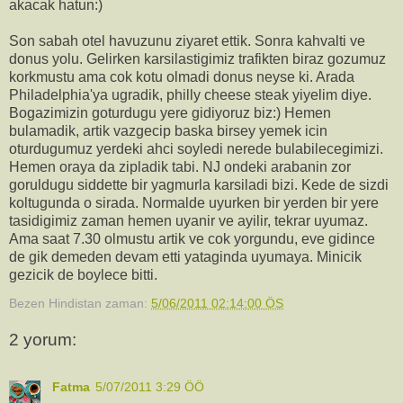
akacak hatun:)
Son sabah otel havuzunu ziyaret ettik. Sonra kahvalti ve
donus yolu. Gelirken karsilastigimiz trafikten biraz gozumuz
korkmustu ama cok kotu olmadi donus neyse ki. Arada
Philadelphia'ya ugradik, philly cheese steak yiyelim diye.
Bogazimizin goturdugu yere gidiyoruz biz:) Hemen
bulamadik, artik vazgecip baska birsey yemek icin
oturdugumuz yerdeki ahci soyledi nerede bulabilecegimizi.
Hemen oraya da zipladik tabi. NJ ondeki arabanin zor
goruldugu siddette bir yagmurla karsiladi bizi. Kede de sizdi
koltugunda o sirada. Normalde uyurken bir yerden bir yere
tasidigimiz zaman hemen uyanir ve ayilir, tekrar uyumaz.
Ama saat 7.30 olmustu artik ve cok yorgundu, eve gidince
de gik demeden devam etti yataginda uyumaya. Minicik
gezicik de boylece bitti.
Bezen Hindistan
zaman:
5/06/2011 02:14:00 ÖS
2 yorum:
Fatma
5/07/2011 3:29 ÖÖ