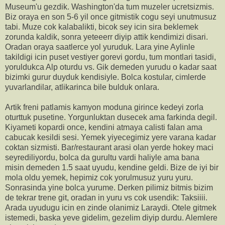
Museum'u gezdik. Washington'da tum muzeler ucretsizmis.
Biz oraya en son 5-6 yil once gitmistik cogu seyi unutmusuz
tabi. Muze cok kalabalikti, bicok sey icin sira beklemek
zorunda kaldik, sonra yeteeerr diyip attik kendimizi disari.
Oradan oraya saatlerce yol yuruduk. Lara yine Aylinle
takildigi icin puset vestiyer gorevi gordu, tum montlari tasidi,
yoruldukca Alp oturdu vs. Gik demeden yurudu o kadar saat
bizimki gurur duyduk kendisiyle. Bolca kostular, cimlerde
yuvarlandilar, atlikarinca bile bulduk onlara.
Artik freni patlamis kamyon moduna girince kedeyi zorla
oturttuk pusetine. Yorgunluktan dusecek ama farkinda degil.
Kiyameti kopardi once, kendini atmaya calisti falan ama
cabucak kesildi sesi. Yemek yiyecegimiz yere varana kadar
coktan sizmisti. Bar/restaurant arasi olan yerde hokey maci
seyrediliyordu, bolca da gurultu vardi haliyle ama bana
misin demeden 1.5 saat uyudu, kendine geldi. Bize de iyi bir
mola oldu yemek, hepimiz cok yorulmusuz yuru yuru.
Sonrasinda yine bolca yurume. Derken pilimiz bitmis bizim
de tekrar trene git, oradan in yuru vs cok usendik: Taksiiii.
Arada uyudugu icin en zinde olanimiz Laraydi. Otele gitmek
istemedi, baska yeve gidelim, gezelim diyip durdu. Alemlere