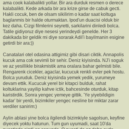
ama cook kalabalikti yollar. Bir ara durduk resmen o derece
kalabalikti. Kede arkada bir ara krize girse de cabuk gecti.
Hakli cocuk, ben de olsam sikilirim o kadar saat koltuga
baglanmis bir halde oturmaktan. Ipod'un duacisi olduk bir
kez daha. Cizgi filmlerini seyretti, sarkilarini dinledi bolca.
Tatile gidiyoruz diye nesesi yerindeydi genelde. Her 3
dakikada bir geldik mi diye sorarak Adil'i bayilmanin esigine
getirdi bir ara:))
Canatalari otel odasina attigimiz gibi disari ciktik. Annapolis
kucuk ama cok sevimli bir sehir. Deniz kiyisinda. NJ'i soguk
ve az yesillikle birakmistik ama oralara bahar gelmisti bile.
Rengarenk cicekler, agaclar, kucucuk renkli evler pek hostu.
Bolca yuruduk. Deniz kiyisinda yemek yedik, yurumeye
devam ettik. Kucucuk yerel bir kitapci bulduk, rahat
koltuklarina yayilip kahve ictik, bahcesinde oturduk, kitap
karistirdik. Sonra yengec yemeye gittik. 'Ye yiyebildigin
kadar' bir yerdi, bizimkiler yengec nesline bir miktar zarar
verdiler sanirim:)
Aylin ablasi yine bolca ilgilendi bizimkiyle sagolsun, keyfine
diyecek yoktu hatunun. Tum gun uyumadi, saat 10'da