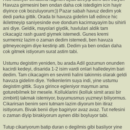
Havuza girmesini ben ondan daha cok istedigim icin hayir
diyince cok bozuluyorum:)) Pazar sabah havuz dedim yok
dedi parka gittik. Orada bi havuza gidelim lafi edince hic
ikiletmeyip saniyesinde eve dondum kacirmayayim bu sihirli
ani diye. Geldik, mayolari giydik, havlulari aldik tam
cikacagiz rash guard giymek istemedi. Gunes kremi
surmemiz lazim o zaman dedim istemedi, ben havuza
gitmeyecegim diye kestirip atti. Dedim ya ben ondan daha
cok gitmek istiyorum surat astim tabi.
Ustumu degistim yeniden, bu arada Adil gozumun onunden
kacirdi kedeyi, disarida 1-2 isim vardi onlari halledeyim bari
dedim. Tam cikacagim en sevimli halini takinmis olarak geldi
havuza gidelim diye. Yelkenlerim suya indi, yine ustumu
degistim gittik. Suya girince egleniyor maymun ama
goturebilmek bir mesele. Kolluklarini (kolluk simit arasi bir
zimbirti) takmak istemiyor, buyumusmus yuzmeyi biliyormus.
Cikarirsan benim seni tutmam lazim diyorum bin itiraz
isitiyorum. Bivak benii diye bagiriyor avaz avaz. Tut nefesini
o zaman diyip birakiyorum aynen dibi boyluyor tabi.
Tutup cikariyorum batip duran o degilmis gibi basliyor yine