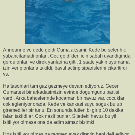
Anneanne ve dede geldi Cuma aksami. Kede bu sefer hic
yabancilamadi onlari. Gec geldikleri icin sabah uyandiginda
gordu onlari ve direk yanlarina gitti, 1 saate yakin uyumama
izin verip onlarla takildi, bavul actirip siparislerini cikarttirdi
vs.
Haftasonlari tam gaz gezmeye devam ediyoruz. Gecen
Cumartesi bir arkadasimizin evinde dogumgunu partisi
vardi. Arka bahcelerinde kocaman bir havuz var, cocuklar
cok egleniyor orada. Kede ve kankasi suyu soguk bulup
giremediler bir turlu. En sonunda lutfen bi girip 10 dakika
falan takildilar. Cok nazli bunlar. Sitedeki havuz bu yil
isitiliyor olmasa ona da adim atmaz bizimki.
Hos isitiliyor olmasina ragmen ayak direyip beni deli ediyor.