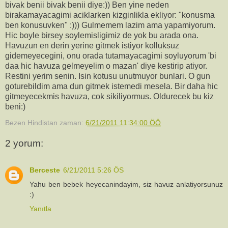
bivak benii bivak benii diye:)) Ben yine neden
birakamayacagimi aciklarken kizginlikla ekliyor: "konusma
ben konusuvken" :))) Gulmemem lazim ama yapamiyorum.
Hic boyle birsey soylemisligimiz de yok bu arada ona.
Havuzun en derin yerine gitmek istiyor kolluksuz
gidemeyecegini, onu orada tutamayacagimi soyluyorum 'bi
daa hic havuza gelmeyelim o mazan' diye kestirip atiyor.
Restini yerim senin. Isin kotusu unutmuyor bunlari. O gun
goturebildim ama dun gitmek istemedi mesela. Bir daha hic
gitmeyecekmis havuza, cok sikiliyormus. Oldurecek bu kiz
beni:)
Bezen Hindistan
zaman:
6/21/2011 11:34:00 ÖÖ
2 yorum:
Berceste
6/21/2011 5:26 ÖS
Yahu ben bebek heyecanindayim, siz havuz anlatiyorsunuz
:)
Yanıtla