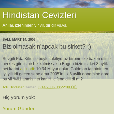
Hindistan Cevizleri
Anilar, izlenimler, vir vir, dir dir vs.vs.
SALI, MART 14, 2006
Biz olmasak n'apcak bu sirket? :)
Sevgili Eda Kilic ile boyle takiliyoruz birbirimize bazen ofiste
herkes gitmis bir biz kalmissak :) Bugun bizim sirket 3 aylik
net karini
acikladi
: 10.34 Milyar dolar! Goldman tarihinin en
iyi yili idi gecen sene ama 2005'in ilk 3 aylik donemine gore
bu yil %61 artmis net kar. Hiic fena diil di mi?
Adil Hindistan
zaman:
3/14/2006 08:22:00 ÖÖ
Hiç yorum yok:
Yorum Gönder