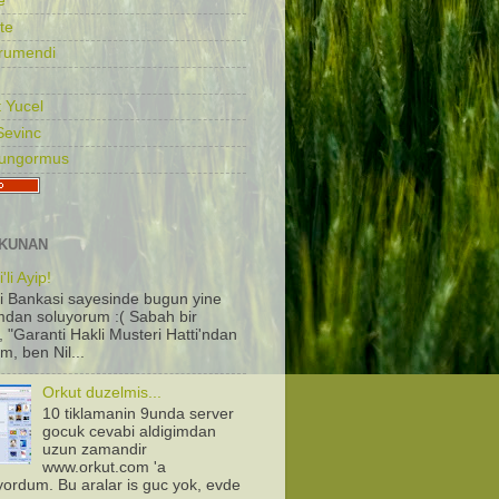
e
te
rumendi
 Yucel
Sevinc
Gungormus
KUNAN
'li Ayip!
i Bankasi sayesinde bugun yine
dan soluyorum :( Sabah bir
, "Garanti Hakli Musteri Hatti'ndan
m, ben Nil...
Orkut duzelmis...
10 tiklamanin 9unda server
gocuk cevabi aldigimdan
uzun zamandir
www.orkut.com 'a
iyordum. Bu aralar is guc yok, evde