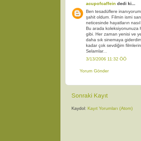
acupofcaffein
dedi ki...
Ben tesadüflere inanıyorum.
şahit oldum. Filmin ismi san
neticesinde hayatların nasıl
Bu arada koleksiyonunuza h
gibi. Her zaman yenisi ve y
daha sık sinemaya giderdim 
kadar çok sevdiğim filmleri
Selamlar...
3/13/2006 11:32 ÖÖ
Yorum Gönder
Sonraki Kayıt
Kaydol:
Kayıt Yorumları (Atom)