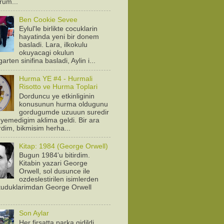
orum...
Ben Cookie Sevee
Eylul'le birlikte cocuklarin
hayatinda yeni bir donem
basladi. Lara, ilkokulu
okuyacagi okulun
arten sinifina basladi, Aylin i...
Hurma YE #4 - Hurmali
Risotto ve Hurma Toplari
Dorduncu ye etkinliginin
konusunun hurma oldugunu
gordugumde uzuuun suredir
yemedigim aklima geldi. Bir ara
rdim, bikmisim herha...
Kitap: 1984 (George Orwell)
Bugun 1984'u bitirdim.
Kitabin yazari George
Orwell, sol dusunce ile
ozdeslestirilen isimlerden
Okuduklarimdan George Orwell
.
Son Aylar
Her firsatta parka gidildi.