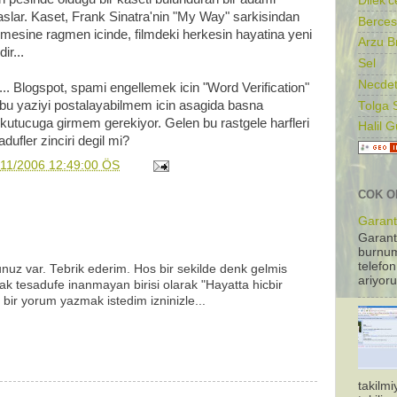
Dilek'c
baslar. Kaset, Frank Sinatra'nin "My Way" sarkisindan
Berces
unmesine ragmen icinde, filmdeki herkesin hayatina yeni
Arzu B
ir...
Sel
Necdet
.. Blogspot, spami engellemek icin "Word Verification"
 bu yaziyi postalayabilmem icin asagida basna
Tolga 
ir kutucuga girmem gerekiyor. Gelen bu rastgele harfleri
Halil 
adufler zinciri degil mi?
/11/2006 12:49:00 ÖS
COK O
Garanti
Garant
burnum
telefon
ogunuz var. Tebrik ederim. Hos bir sekilde denk gelmis
ariyoru
k tesadufe inanmayan birisi olarak "Hayatta hicbir
e bir yorum yazmak istedim izninizle...
takilm