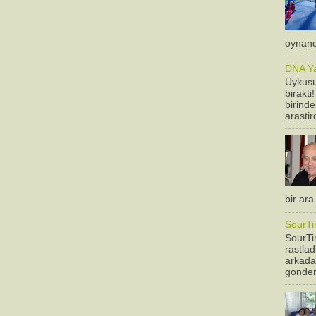
oynandi
DNA Yan
Uykusu
birakti
birinde
arastir
bir ara
SourTi
SourTim
rastla
arkadas
gonderm