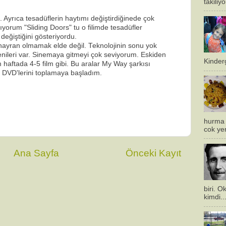
takiliy
 Ayrıca tesadüflerin haytımı değiştirdiğinede çok
ıyorum "Sliding Doors" tu o filimde tesadüfler
 değiştiğini gösteriyordu.
ayran olmamak elde değil. Teknolojinin sonu yok
enileri var. Sinemaya gitmeyi çok seviyorum. Eskiden
Kinderg
haftada 4-5 film gibi. Bu aralar My Way şarkısı
n DVD'lerini toplamaya başladım.
hurma 
cok ye
Ana Sayfa
Önceki Kayıt
biri. 
kimdi..