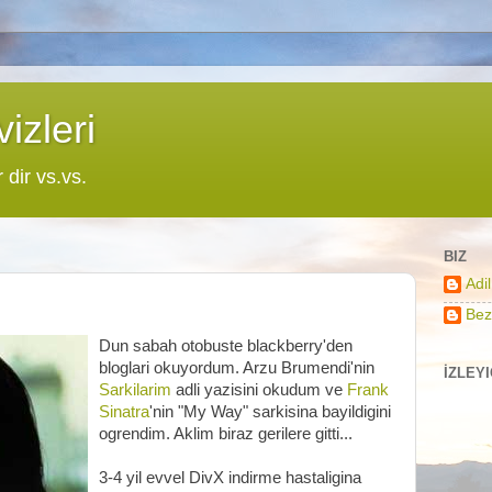
izleri
r dir vs.vs.
BIZ
Adi
Bez
Dun sabah otobuste blackberry'den
bloglari okuyordum. Arzu Brumendi'nin
İZLEY
Sarkilarim
adli yazisini okudum ve
Frank
Sinatra
'nin "My Way" sarkisina bayildigini
ogrendim. Aklim biraz gerilere gitti...
3-4 yil evvel DivX indirme hastaligina