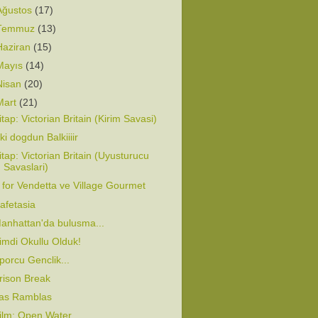
Ağustos
(17)
Temmuz
(13)
Haziran
(15)
Mayıs
(14)
Nisan
(20)
Mart
(21)
itap: Victorian Britain (Kirim Savasi)
iiki dogdun Balkiiiir
itap: Victorian Britain (Uyusturucu
Savaslari)
 for Vendetta ve Village Gourmet
afetasia
anhattan'da bulusma...
imdi Okullu Olduk!
porcu Genclik...
rison Break
as Ramblas
ilm: Open Water