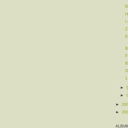
B
H
I
Z
E
B
F
B
D
1
►
►
►
20
►
20
ALBU