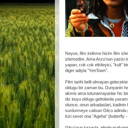
Neyse, film indirme hizim film izl
izlemedim. Ama Arzu'nun yazisi ist
yapan, cok cok etkileyici, "kult" bi
diger adiyla "YenTown".
Film tarihi belli olmayan gelecekt
oldugu bir zaman bu. Dunyanin her 
akmis ama tutunamayanlar hic bir a
diz boyu oldugu gettolarda yasama
olunce, onun arkadaslari, kadinin 
surdurmeye calisan Glico adinda g
kizi sever ona "Ageha" (butterfly -
Glico'nun kazayla, elinde mafyani