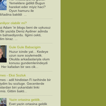
Yemeklere gidildi Bugun
hareket eder miyiz haci?
Oyun hamuru ile
/tadina bakildi ...
iliyor olabilir mi?
z Adam 'in blogu beni de uykusuz
! Bir yazida Deniz Aydiner adinda
n bahsediyordu. Ilgimi cekti,
dim biraz. ...
Gule Gule Babacigim
Huzur icinde yat... Kedeye
uzun sure soylemedik.
Okulda arkadaslariyla olum
konusu gundemlerindeydi
. Her kafadan bir ses cik...
mes - Eksi Sozluk
es - adil hindistan Fi tarihinde bir
diydim bu sozluge. Gecenlerde
lardan biri yukaridaki linki
is. Gittim bakti...
Yazin ortasina geldik...
Evet yazin ortasina geldik