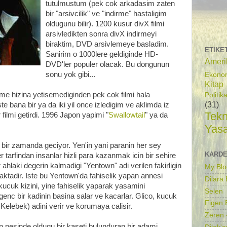
tutulmustum (pek cok arkadasim zaten
bir "arsivcilik" ve "indirme" hastaligim
oldugunu bilir). 1200 kusur divX filmi
arsivledikten sonra divX indirmeyi
biraktim, DVD arsivlemeye basladim.
ETIKE
Sanirim o 1000lere geldiginde HD-
Ameri
DVD'ler populer olacak. Bu dongunun
sonu yok gibi...
Ekono
Kitap
eme hizina yetisemediginden pek cok filmi hala
Politik
(31)
e bana bir ya da iki yil once izledigim ve aklimda iz
Tekn
r filmi getirdi. 1996 Japon yapimi "
Swallowtail
" ya da
Yas
e bir zamanda geciyor. Yen'in yani paranin her sey
KARDE
tarfindan insanlar hizli para kazanmak icin bir sehire
hlaki degerin kalmadigi "Yentown" adi verilen fakirligin
My Blo
ktadir. Iste bu Yentown'da fahiselik yapan annesi
Dilara
kucuk kizini, yine fahiselik yaparak yasamini
Selen
enc bir kadinin basina salar ve kacarlar. Glico, kucuk
Figen B
 Kelebek) adini verir ve korumaya calisir.
Zeren 
n pesinde oldugu bir kaseti bulunduran bir adami