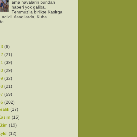
ama havalarin bundan
haberi yok galiba.
Temmuz'la birlikte Kasirga
 acildi. Asagilarda, Kuba
da...
13
(6)
12
(21)
11
(39)
10
(29)
09
(32)
08
(21)
07
(59)
06
(202)
Aralık
(17)
Kasım
(15)
Ekim
(19)
Eylül
(12)