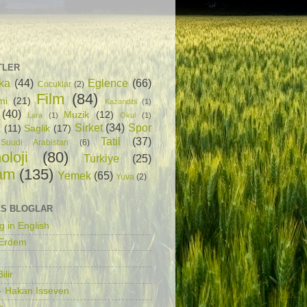
TLER
ka
(44)
Eglence
(66)
Cocuklar
(2)
Film
(84)
mi
(21)
Kazandibi
(1)
(40)
Muzik
(12)
Lara
(1)
Okul
(1)
Sirket
(34)
Spor
a
(11)
Saglik
(17)
Tatil
(37)
Suudi Arabistan
(6)
oloji
(80)
Turkiye
(25)
am
(135)
Yemek
(65)
Yuva
(2)
S BLOGLAR
g in English
 Erdem
ilir
- Hakan Isseven