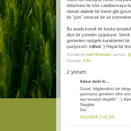
oldurmesi ile isler catallasmaya 
olusan alalede bir kaset gibi gor
bir "yon" verecek bir sir icermekted
Bu arada komik bir baska tesaduf.
diye bir yonetim uyguluyor. Simdi
gosterilen rastgele karakterleri b
yaziyorum: k
divx
t :) Hayat bir tes
Gönderen
Adil Hindistan
zaman:
3
Konular:
Film
2 yorum:
Adsız dedi ki...
Guzel, bilgilendirici bir bl
yazmaniz gereken sifre anca
sey tesaduf degildir"..:) diy
Saygilar
Gul
3/11/2006 2:45 ÖS