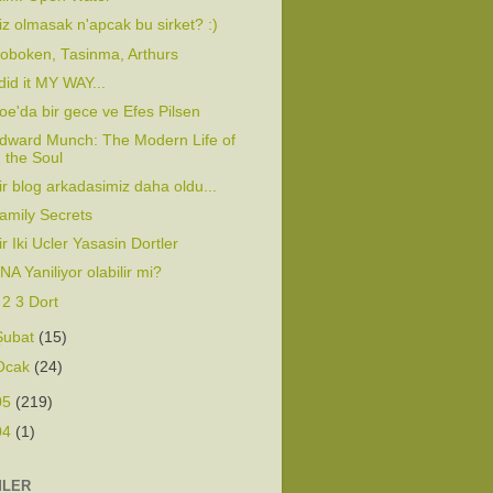
iz olmasak n'apcak bu sirket? :)
oboken, Tasinma, Arthurs
 did it MY WAY...
oe'da bir gece ve Efes Pilsen
dward Munch: The Modern Life of
the Soul
ir blog arkadasimiz daha oldu...
amily Secrets
ir Iki Ucler Yasasin Dortler
NA Yaniliyor olabilir mi?
 2 3 Dort
Şubat
(15)
Ocak
(24)
05
(219)
04
(1)
MLER