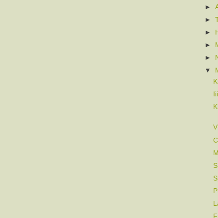
►
►
►
►
►
▼
K
I
K
V
C
M
S
S
P
L
F