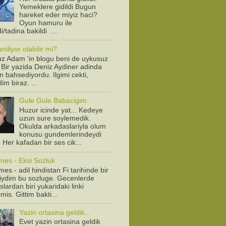
Yemeklere gidildi Bugun
hareket eder miyiz haci?
Oyun hamuru ile
/tadina bakildi ...
iliyor olabilir mi?
z Adam 'in blogu beni de uykusuz
! Bir yazida Deniz Aydiner adinda
n bahsediyordu. Ilgimi cekti,
dim biraz. ...
Gule Gule Babacigim
Huzur icinde yat... Kedeye
uzun sure soylemedik.
Okulda arkadaslariyla olum
konusu gundemlerindeydi
. Her kafadan bir ses cik...
mes - Eksi Sozluk
es - adil hindistan Fi tarihinde bir
diydim bu sozluge. Gecenlerde
lardan biri yukaridaki linki
is. Gittim bakti...
Yazin ortasina geldik...
Evet yazin ortasina geldik