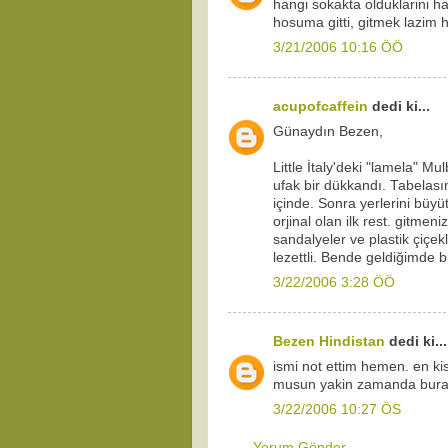
hangi sokakta olduklarini ha
hosuma gitti, gitmek lazim 
3/21/2006 10:16 ÖÖ
acupofcaffein
dedi ki...
Günaydın Bezen,
Little İtaly'deki "lamela" Mu
ufak bir dükkandı. Tabelası
içinde. Sonra yerlerini büyü
orjinal olan ilk rest. gitmen
sandalyeler ve plastik çiçek
lezettli. Bende geldiğimde bi
3/22/2006 3:28 ÖÖ
Bezen Hindistan
dedi ki...
ismi not ettim hemen. en 
musun yakin zamanda buraya?
3/22/2006 10:27 ÖS
Yorum Gönder