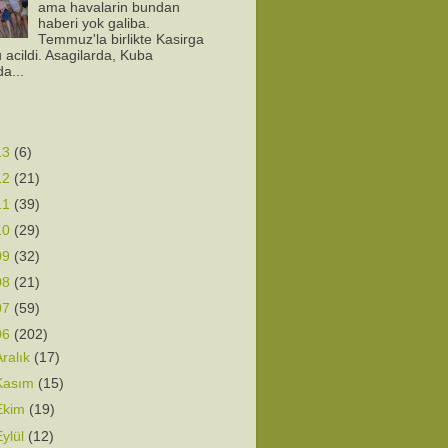
ama havalarin bundan
haberi yok galiba.
Temmuz'la birlikte Kasirga
 acildi. Asagilarda, Kuba
da...
13
(6)
12
(21)
11
(39)
10
(29)
09
(32)
08
(21)
07
(59)
06
(202)
Aralık
(17)
Kasım
(15)
Ekim
(19)
Eylül
(12)