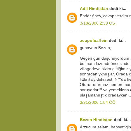
Adil Hindistan
dedi ki...
Ender Abey, cevap verdim ma
3/18/2006 2:39 ÖS
acupofcaffein
dedi ki...
gunaydın Bezen;
Geçen gün düşünüyordum san
bulmam lazımdı öncesinde,
villagedeydibizim gittiğimi
sonradan ykmışlar. Orada ço
little italy'deki rest. NY'd
Oturur oturmaz hemen masay
soruyorlar!!! ve yemeklerin 
ulaşamamıştık oradayken...!!
3/21/2006 1:54 ÖÖ
Bezen Hindistan
dedi ki...
Arzucum selam, bahsettigin 