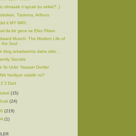
iz olmasak n'apcak bu sirket? :)
oboken, Tasinma, Arthurs
 did it MY WAY...
oe'da bir gece ve Efes Pilsen
dward Munch: The Modern Life of
the Soul
ir blog arkadasimiz daha oldu...
amily Secrets
ir Iki Ucler Yasasin Dortler
NA Yaniliyor olabilir mi?
 2 3 Dort
Şubat
(15)
Ocak
(24)
05
(219)
04
(1)
MLER