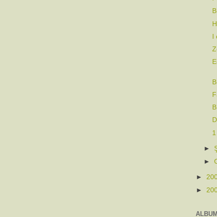
B
H
I
Z
E
B
F
B
D
1
►
►
►
20
►
20
ALBU