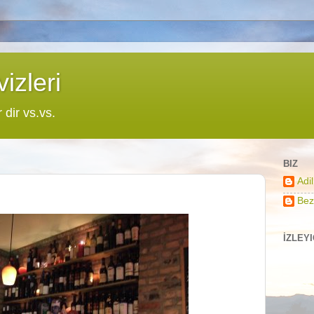
izleri
r dir vs.vs.
BIZ
Adi
Bez
İZLEY