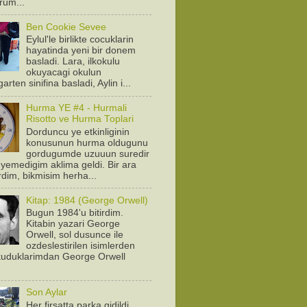
orum...
Ben Cookie Sevee
Eylul'le birlikte cocuklarin
hayatinda yeni bir donem
basladi. Lara, ilkokulu
okuyacagi okulun
arten sinifina basladi, Aylin i...
Hurma YE #4 - Hurmali
Risotto ve Hurma Toplari
Dorduncu ye etkinliginin
konusunun hurma oldugunu
gordugumde uzuuun suredir
yemedigim aklima geldi. Bir ara
rdim, bikmisim herha...
Kitap: 1984 (George Orwell)
Bugun 1984'u bitirdim.
Kitabin yazari George
Orwell, sol dusunce ile
ozdeslestirilen isimlerden
Okuduklarimdan George Orwell
.
Son Aylar
Her firsatta parka gidildi.