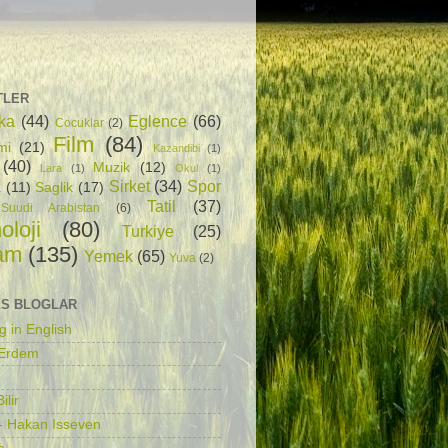
TLER
ka
(44)
Eglence
(66)
Cocuklar
(2)
Film
(84)
mi
(21)
Kazandibi
(1)
(40)
Muzik
(12)
Lara
(1)
Okul
(1)
Sirket
(34)
Spor
a
(11)
Saglik
(17)
Tatil
(37)
Suudi Arabistan
(6)
oloji
(80)
Turkiye
(25)
am
(135)
Yemek
(65)
Yuva
(2)
S BLOGLAR
g in English
 Erdem
ilir
- Hakan Isseven