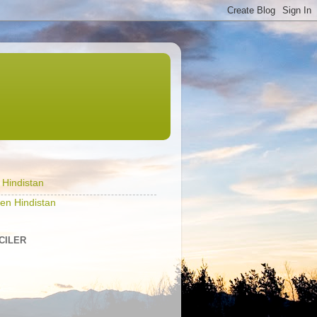
l Hindistan
en Hindistan
ICILER