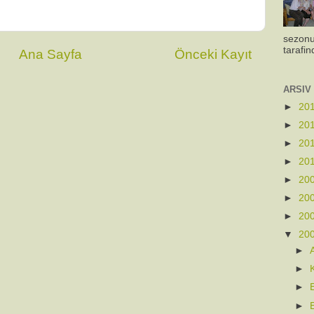
sezonu
tarafin
Ana Sayfa
Önceki Kayıt
ARSIV
►
20
►
20
►
20
►
20
►
20
►
20
►
20
▼
20
►
►
►
►