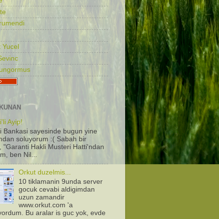
e
te
rumendi
 Yucel
Sevinc
Gungormus
KUNAN
'li Ayip!
i Bankasi sayesinde bugun yine
dan soluyorum :( Sabah bir
, "Garanti Hakli Musteri Hatti'ndan
m, ben Nil...
Orkut duzelmis...
10 tiklamanin 9unda server
gocuk cevabi aldigimdan
uzun zamandir
www.orkut.com 'a
iyordum. Bu aralar is guc yok, evde