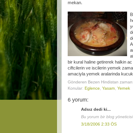
mekan.
B
h
y
d
d
A
a
a
bir kural haline getirerek halkin ac
ciftcilerin ve iscilerin yemek z
amaciyla yemek aralarinda kucuk
Gönderen
Bezen Hindistan
zaman
Konular:
Eglence
,
Yasam
,
Yemek
6 yorum:
Adsız dedi ki...
Bu yorum bir blog yöneticisi 
3/18/2006 2:33 ÖS