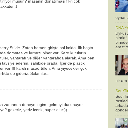
tirliyor musun? masanin donatilmasi fikri cok
hakkaten:)
oynandi
DNA Yan
Uykusu
birakti
birinde
arastir
lberry St.'de. Zaten hemen girişte sol kolda. İlk başta
nda domates ve kırmızı biber var. Kare kutuların
ttüler, yantarafı ve diğer yantarafıda alarak. Ama ben
izi tavsiye ederim. sahibide orada. İçeride plastik
ler var !!! kareli masaörtüleri. Ama yiyecekler çok
rlikte de gideriz. Selamlar...
bir ara
SourTi
SourTim
rastla
kisa zamanda deneyecegim. gelmeyi dusunuyor
arkadas
 gezeriz, yeriz iceriz, super olur:))
gonderm