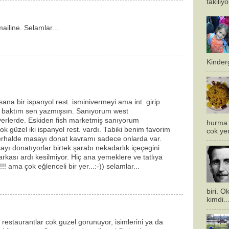
takiliy
iline. Selamlar...
Kinderg
a bir ispanyol rest. isminivermeyi ama int. girip
 baktım sen yazmışsın. Sanıyorum west
z yerlerde. Eskiden fish marketmiş sanıyorum
hurma 
k güzel iki ispanyol rest. vardı. Tabiki benim favorim
cok ye
a herhalde masayı donat kavramı sadece onlarda var.
ı donatıyorlar birtek şarabı nekadarlık içeçegini
arkası ardı kesilmiyor. Hiç ana yemeklere ve tatlıya
! ama çok eğlenceli bir yer...:-)) selamlar...
biri. 
kimdi..
restaurantlar cok guzel gorunuyor, isimlerini ya da