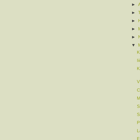
►
►
►
►
►
▼
K
I
K
V
C
M
S
S
P
L
F