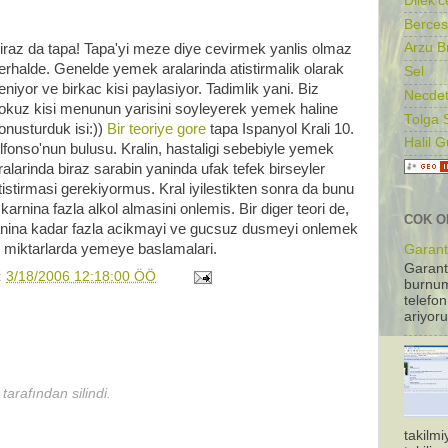
Dilek'c
Berces
Arzu B
iraz da tapa! Tapa'yi meze diye cevirmek yanlis olmaz
erhalde. Genelde yemek aralarinda atistirmalik olarak
Sel
eniyor ve birkac kisi paylasiyor. Tadimlik yani. Biz
Necdet
okuz kisi menunun yarisini soyleyerek yemek haline
Tolga 
onusturduk isi:))
Bir teoriye gore
tapa Ispanyol Krali 10.
Halil 
lfonso'nun bulusu. Kralin, hastaligi sebebiyle yemek
ralarinda biraz sarabin yaninda ufak tefek birseyler
tistirmasi gerekiyormus. Kral iyilestikten sonra da bunu
 karnina fazla alkol almasini onlemis. Bir diger teori de,
COK O
amanina kadar fazla acikmayi ve gucsuz dusmeyi onlemek
 miktarlarda yemeye baslamalari.
Garanti
Garant
:
3/18/2006 12:18:00 ÖÖ
burnum
telefon
ariyoru
tarafından silindi.
takilm