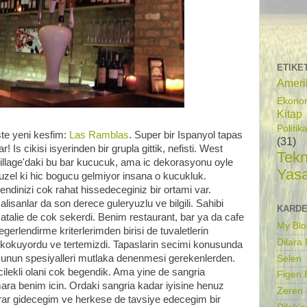
ETIKE
Ameri
Ekono
Kitap
Politik
ste yeni kesfim:
Las Ramblas
. Super bir Ispanyol tapas
(31)
ar! Is cikisi isyerinden bir grupla gittik, nefisti. West
Tekn
illage'daki bu bar kucucuk, ama ic dekorasyonu oyle
Yas
uzel ki hic bogucu gelmiyor insana o kucukluk.
endinizi cok rahat hissedeceginiz bir ortami var.
alisanlar da son derece guleryuzlu ve bilgili. Sahibi
KARDE
atalie de cok sekerdi. Benim restaurant, bar ya da cafe
My Blo
egerlendirme kriterlerimden birisi de tuvaletlerin
Dilara
ek kokuyordu ve tertemizdi. Tapaslarin secimi konusunda
unun spesiyalleri mutlaka denenmesi gerekenlerden.
Selen
 cilekli olani cok begendik. Ama yine de sangria
Figen B
ara benim icin. Ordaki sangria kadar iyisine henuz
Zeren 
krar gidecegim ve herkese de tavsiye edecegim bir