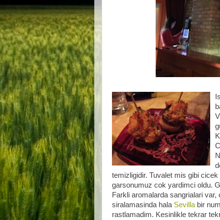
I
b
V
g
K
C
N
d
temizligidir. Tuvalet mis gibi cic
garsonumuz cok yardimci oldu. G
Farkli aromalarda sangrialari var,
siralamasinda hala
Sevilla
bir num
rastlamadim. Kesinlikle tekrar te