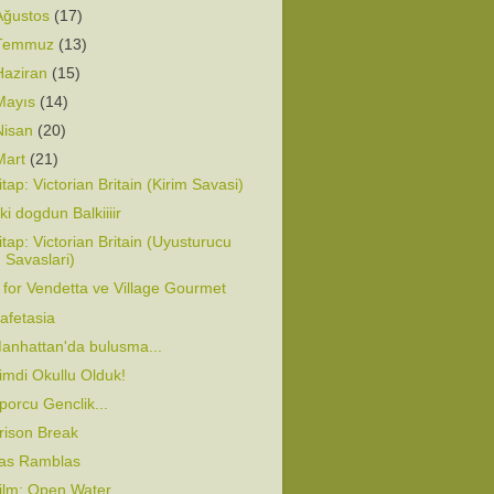
Ağustos
(17)
Temmuz
(13)
Haziran
(15)
Mayıs
(14)
Nisan
(20)
Mart
(21)
itap: Victorian Britain (Kirim Savasi)
iiki dogdun Balkiiiir
itap: Victorian Britain (Uyusturucu
Savaslari)
 for Vendetta ve Village Gourmet
afetasia
anhattan'da bulusma...
imdi Okullu Olduk!
porcu Genclik...
rison Break
as Ramblas
ilm: Open Water