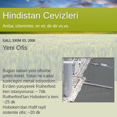
Hindistan Cevizleri
Anilar, izlenimler, vir vir, dir dir vs.vs.
SALI, EKIM 03, 2006
Yeni Ofis
Bugun sabah yeni ofisime
gittim direkt. Yolun ne kadar
surecegini merak ediyordum...
Ev'den yuruyerek Rutherford
tren istasyonuna: ~ 7dk
Rutherford'tan Hoboken'a tren:
~25 dk
Hoboken'dan Hafif rayli
sistemle ofis: ~20 dk