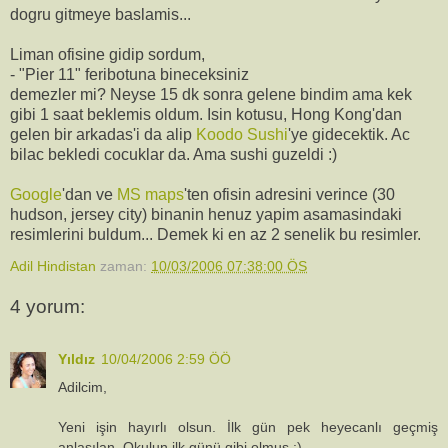
dogru gitmeye baslamis...
Liman ofisine gidip sordum,
- "Pier 11" feribotuna bineceksiniz
demezler mi? Neyse 15 dk sonra gelene bindim ama kek
gibi 1 saat beklemis oldum. Isin kotusu, Hong Kong'dan
gelen bir arkadas'i da alip
Koodo Sushi
'ye gidecektik. Ac
bilac bekledi cocuklar da. Ama sushi guzeldi :)
Google
'dan ve
MS maps
'ten ofisin adresini verince (30
hudson, jersey city) binanin henuz yapim asamasindaki
resimlerini buldum... Demek ki en az 2 senelik bu resimler.
Adil Hindistan
zaman:
10/03/2006 07:38:00 ÖS
4 yorum:
Yıldız
10/04/2006 2:59 ÖÖ
Adilcim,
Yeni işin hayırlı olsun. İlk gün pek heyecanlı geçmiş
anlaşılan. Okulun ilk günü gibi olmuş :)