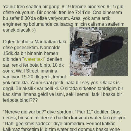
Yalniz tren saatleri bir garip. 8:19 trenine binersen 9:15 gibi
ofiste oluyorum. Bir onceki tren ise 7:44'de. Ona binersem
bu sefer 8:30'da ofise variyorum. Arasi yok ama artik
engineering bolumunde calisacagim icin calisma saatlerim
esnek olacak ;-)
Oglen feribotla Manhattan'daki
ofise gececektim. Normalde
15dk.da bir binanin hemen
dibinden "
water taxi
" denilen
sari renki feribota binip, 10 dk
sonra Wall Street limanina
variliyor. 15-20 dk gecti, feribot
yok ortalikta. Yarim saat gecti, hala bir sey yok. Olacak is
degil. Bir aksilik var belli ki. O sirada sirketten tanidigim bir
kac sima limana geldi ve ismi, sekli semali farkli baska bir
feribota bindi???
"Nereye gidiyor bu?" diye sordum, "Pier 11" dediler. Orasi
neresi, binsem mi derken baktim karsidan water taxi geliyor.
"Hah, gecikmis sadece" diye binmedim. Feribot kalkar
kalkmaz farkettim ki bizim water taxi donmus baska yone