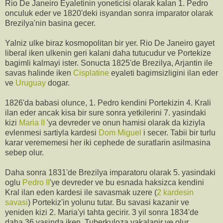
Rio De Janeiro Eyaletinin yoneticisi olarak kalan 1. Pedro
onculuk eder ve 1820'deki isyandan sonra imparator olarak
Brezilya'nin basina gecer.
Yalniz ulke biraz kosmopolitan bir yer. Rio De Janeiro gayet
liberal iken ulkenin geri kalani daha tutucudur ve Portekize
bagimli kalmayi ister. Sonucta 1825'de Brezilya, Arjantin ile
savas halinde iken
Cisplatine
eyaleti bagimsizligini ilan eder
ve
Uruguay
dogar.
1826'da babasi olunce, 1. Pedro kendini Portekizin 4. Krali
ilan eder ancak kisa bir sure sonra yetkilerini 7. yasindaki
kizi
Maria II
'ya devreder ve onun hamisi olarak da kiziyla
evlenmesi sartiyla kardesi
Dom Miguel
i secer. Tabii bir turlu
karar verememesi her iki cephede de suratlarin asilmasina
sebep olur.
Daha sonra 1831'de Brezilya imparatoru olarak 5. yasindaki
oglu
Pedro II
'ye devreder ve bu esnada haksizca kendini
Kral ilan eden kardesi ile savasmak uzere (
2 kardesin
savasi
) Portekiz'in yolunu tutar. Bu savasi kazanir ve
yeniden kizi 2. Maria'yi tahta gecirir. 3 yil sonra 1834'de
daha 36 yasinda iken, Tuberkuloza yakalanir ve olur.