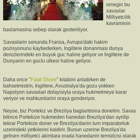
ornegin bu
savaslar
Milliyetcilik
kavraminin
baslamasina sebep olarak gosteriliyor.
Savaslarin sonunda Fransa, Avrupa'daki hakim
pozisyonunu kaybederken, Ingiltere donanmasi dunya
denizlerindeki en buyuk guc haline geliyor ve Ingiltere de
Dunyanin en guclu ulkesi haline geliyor.
Daha once "
Fatal Shore
" kitabini anlatirken de
bahsetmistim, Ingiltere, Avustralya'da gozu yokken
Napolyon savaslari dolayisiyla oraya hukmetmeye karar
veriyor ve mahkumlarini oraya gonderiyor.
Neyse, biz Portekiz ve Brezilya baglantisina donelim. Savas
bitince Portekize hukmeden hanedan Brezilya'dan ayrilip
tekrar Portekize doner ve Brezilya'danin tum imparatorluk
uzerindeki yetkilerini kaldirir. Bunun uzerine Brezilya'da
gelisen milliyetci akimlara orada hanedanin temsilcisi olarak