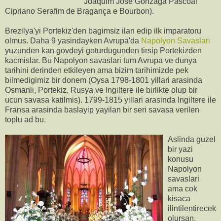
Joaquim José Gonzaga Pascoal
Cipriano Serafim de Bragança e Bourbon).
Brezilya'yi Portekiz'den bagimsiz ilan edip ilk imparatoru
olmus. Daha 9 yasindayken Avrupa'da
Napolyon Savaslari
yuzunden kan govdeyi goturdugunden tirsip Portekizden
kacmislar. Bu Napolyon savaslari tum Avrupa ve dunya
tarihini derinden etkileyen ama bizim tarihimizde pek
bilmedigimiz bir donem (Oysa 1798-1801 yillari arasinda
Osmanli, Portekiz, Rusya ve Ingiltere ile birlikte olup bir
ucun savasa katilmis). 1799-1815 yillari arasinda Ingiltere ile
Fransa arasinda baslayip yayilan bir seri savasa verilen
toplu ad bu.
Aslinda guzel
bir yazi
konusu
Napolyon
savaslari
ama cok
kisaca
ilintilentirecek
olursan,