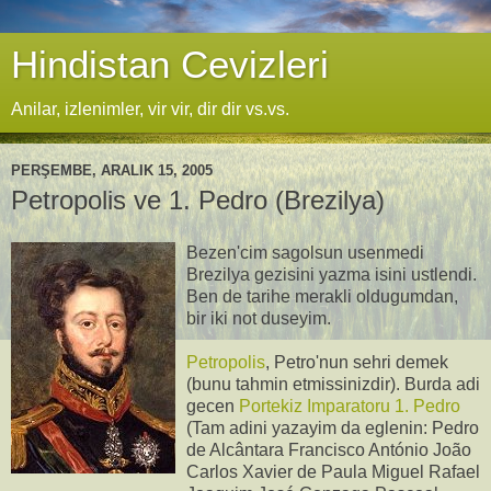
Hindistan Cevizleri
Anilar, izlenimler, vir vir, dir dir vs.vs.
PERŞEMBE, ARALIK 15, 2005
Petropolis ve 1. Pedro (Brezilya)
Bezen'cim sagolsun usenmedi
Brezilya gezisini yazma isini ustlendi.
Ben de tarihe merakli oldugumdan,
bir iki not duseyim.
Petropolis
, Petro'nun sehri demek
(bunu tahmin etmissinizdir). Burda adi
gecen
Portekiz Imparatoru 1. Pedro
(Tam adini yazayim da eglenin: Pedro
de Alcântara Francisco António João
Carlos Xavier de Paula Miguel Rafael