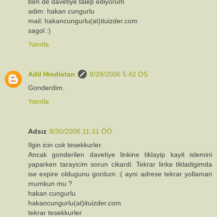
ben de davetiye talep ediyorum
adim: hakan cungurlu
mail: hakancungurlu(at)ituizder.com
sagol :)
Yanıtla
Adil Hindistan
8/29/2006 5:42 ÖS
Gonderdim.
Yanıtla
Adsız
8/30/2006 11:31 ÖÖ
Ilgin icin cok tesekkurler.
Ancak gonderilen davetiye linkine tiklayip kayit islemini
yaparken tarayicim sorun cikardi. Tekrar linke tikladigimda
ise expire oldugunu gordum :( ayni adrese tekrar yollaman
mumkun mu ?
hakan cungurlu
hakancungurlu(at)ituizder.com
tekrar tesekkurler