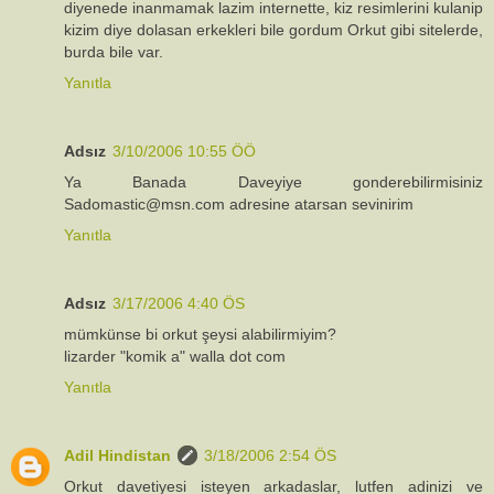
diyenede inanmamak lazim internette, kiz resimlerini kulanip
kizim diye dolasan erkekleri bile gordum Orkut gibi sitelerde,
burda bile var.
Yanıtla
Adsız
3/10/2006 10:55 ÖÖ
Ya Banada Daveyiye gonderebilirmisiniz
Sadomastic@msn.com adresine atarsan sevinirim
Yanıtla
Adsız
3/17/2006 4:40 ÖS
mümkünse bi orkut şeysi alabilirmiyim?
lizarder "komik a" walla dot com
Yanıtla
Adil Hindistan
3/18/2006 2:54 ÖS
Orkut davetiyesi isteyen arkadaslar, lutfen adinizi ve