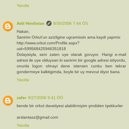
Yanıtla
Adil Hindistan
8/30/2006 7:44 ÖS
Hakan,
Sanirim Orkut'un azizligine ugramissin ama kaydi yapmis:
http://www.orkut.com/Profile.aspx?
uid=599568425946351818
Dolayisiyla, seni zaten uye olarak goruyor. Hangi e-mail
adresi ile uye olduysan ki sanirim bir google adresi istiyordu,
onunla logon olmayi dene istersen cunku ben tekrar
gondermeye kalktigimda, boyle bir uy mevcut diyor bana.
Yanıtla
zafer
9/27/2006 9:41 ÖÖ
bende bir orkut davetiyesi alabilirmiyim şmdiden tşekkurler
arslantasz@gmail.com
Yanıtla