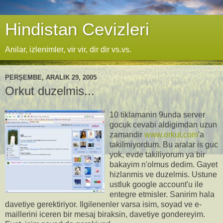
Hindistan Cevizleri
Anilar, izlenimler, vir vir, dir dir vs.vs.
PERŞEMBE, ARALIK 29, 2005
Orkut duzelmis...
10 tiklamanin 9unda server
gocuk cevabi aldigimdan uzun
zamandir
www.orkut.com
'a
takilmiyordum. Bu aralar is guc
yok, evde takiliyorum ya bir
bakayim n'olmus dedim. Gayet
hizlanmis ve duzelmis. Ustune
ustluk google account'u ile
entegre etmisler. Sanirim hala
davetiye gerektiriyor. Ilgilenenler varsa isim, soyad ve e-
maillerini iceren bir mesaj biraksin, davetiye gondereyim.