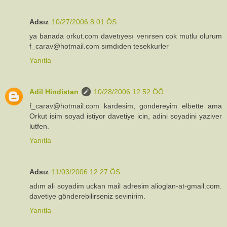
Adsız
10/27/2006 8:01 ÖS
ya banada orkut.com davetıyesı verırsen cok mutlu olurum
f_carav@hotmail.com sımdıden tesekkurler
Yanıtla
Adil Hindistan
10/28/2006 12:52 ÖÖ
f_carav@hotmail.com kardesim, gondereyim elbette ama
Orkut isim soyad istiyor davetiye icin, adini soyadini yaziver
lutfen.
Yanıtla
Adsız
11/03/2006 12:27 ÖS
adım ali soyadim uckan mail adresim alioglan-at-gmail.com.
davetiye gönderebilirseniz sevinirim.
Yanıtla