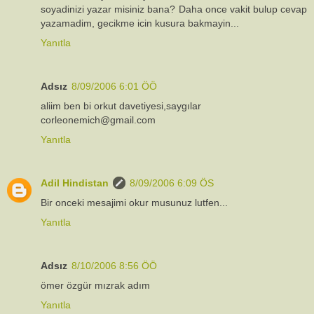
soyadinizi yazar misiniz bana? Daha once vakit bulup cevap
yazamadim, gecikme icin kusura bakmayin...
Yanıtla
Adsız
8/09/2006 6:01 ÖÖ
aliim ben bi orkut davetiyesi,saygılar
corleonemich@gmail.com
Yanıtla
Adil Hindistan
8/09/2006 6:09 ÖS
Bir onceki mesajimi okur musunuz lutfen...
Yanıtla
Adsız
8/10/2006 8:56 ÖÖ
ömer özgür mızrak adım
Yanıtla