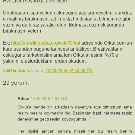
Evet, isim soyad da gerekiyor!
Unutmadan, spamcilerin ekmegine yag surmeyelim, dumduz
e-mailiniz birakmayin, adil nokta hindistan at bilmem ne gibi
yazin ya da biraz yaratici olun. Bulmaca cozmek zorunda
birakmayin yeter:)
Ek:
http://en.wikipedia.org/wiki/Orkut
adresinde Orkut.com'un
kurulusundan bugune tarihcesi anlatiliyor. Brezilyalilarin
coklugunu farketmistim ama tum Orkut ailesinin %70'e
yakinini olusturduklarini ordan okudum.
Adil Hindistan
zaman:
12/29/2005 02:50:00 ÖS
29 yorum:
Adsız
1/02/2006 2:08 ÖS
Orkut'a bende bir arkadasin davetiyle uye olmustum ama
resim mesim koymadim hic. Basimdan bazi internette tatsiz
deneyimler gecti resim koydugumda =)
Her biyikli amcan sanma misali her bu resim benim