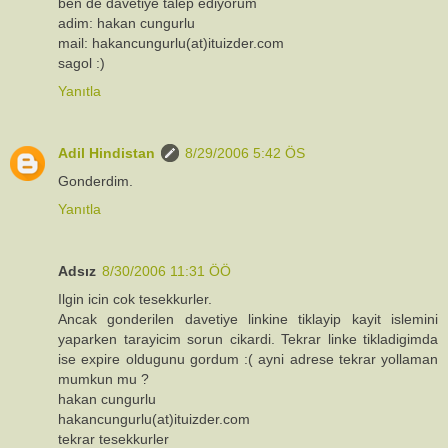
ben de davetiye talep ediyorum
adim: hakan cungurlu
mail: hakancungurlu(at)ituizder.com
sagol :)
Yanıtla
Adil Hindistan
8/29/2006 5:42 ÖS
Gonderdim.
Yanıtla
Adsız
8/30/2006 11:31 ÖÖ
Ilgin icin cok tesekkurler.
Ancak gonderilen davetiye linkine tiklayip kayit islemini
yaparken tarayicim sorun cikardi. Tekrar linke tikladigimda
ise expire oldugunu gordum :( ayni adrese tekrar yollaman
mumkun mu ?
hakan cungurlu
hakancungurlu(at)ituizder.com
tekrar tesekkurler