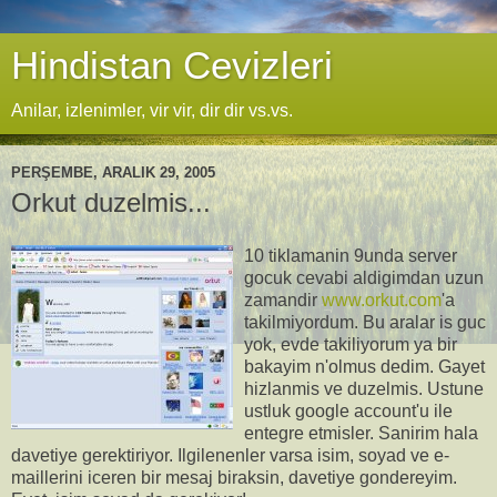
Hindistan Cevizleri
Anilar, izlenimler, vir vir, dir dir vs.vs.
PERŞEMBE, ARALIK 29, 2005
Orkut duzelmis...
10 tiklamanin 9unda server
gocuk cevabi aldigimdan uzun
zamandir
www.orkut.com
'a
takilmiyordum. Bu aralar is guc
yok, evde takiliyorum ya bir
bakayim n'olmus dedim. Gayet
hizlanmis ve duzelmis. Ustune
ustluk google account'u ile
entegre etmisler. Sanirim hala
davetiye gerektiriyor. Ilgilenenler varsa isim, soyad ve e-
maillerini iceren bir mesaj biraksin, davetiye gondereyim.