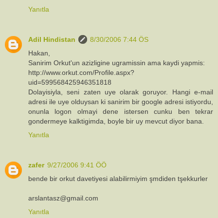
Yanıtla
Adil Hindistan
8/30/2006 7:44 ÖS
Hakan,
Sanirim Orkut'un azizligine ugramissin ama kaydi yapmis:
http://www.orkut.com/Profile.aspx?
uid=599568425946351818
Dolayisiyla, seni zaten uye olarak goruyor. Hangi e-mail
adresi ile uye olduysan ki sanirim bir google adresi istiyordu,
onunla logon olmayi dene istersen cunku ben tekrar
gondermeye kalktigimda, boyle bir uy mevcut diyor bana.
Yanıtla
zafer
9/27/2006 9:41 ÖÖ
bende bir orkut davetiyesi alabilirmiyim şmdiden tşekkurler
arslantasz@gmail.com
Yanıtla