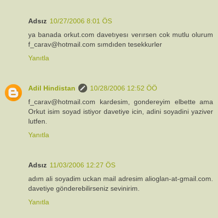
Adsız
10/27/2006 8:01 ÖS
ya banada orkut.com davetıyesı verırsen cok mutlu olurum
f_carav@hotmail.com sımdıden tesekkurler
Yanıtla
Adil Hindistan
10/28/2006 12:52 ÖÖ
f_carav@hotmail.com kardesim, gondereyim elbette ama
Orkut isim soyad istiyor davetiye icin, adini soyadini yaziver
lutfen.
Yanıtla
Adsız
11/03/2006 12:27 ÖS
adım ali soyadim uckan mail adresim alioglan-at-gmail.com.
davetiye gönderebilirseniz sevinirim.
Yanıtla