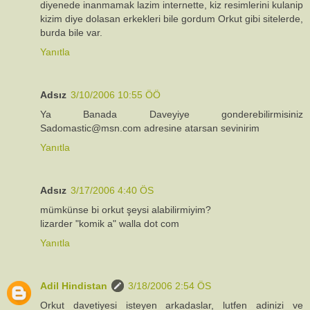
diyenede inanmamak lazim internette, kiz resimlerini kulanip
kizim diye dolasan erkekleri bile gordum Orkut gibi sitelerde,
burda bile var.
Yanıtla
Adsız
3/10/2006 10:55 ÖÖ
Ya Banada Daveyiye gonderebilirmisiniz
Sadomastic@msn.com adresine atarsan sevinirim
Yanıtla
Adsız
3/17/2006 4:40 ÖS
mümkünse bi orkut şeysi alabilirmiyim?
lizarder "komik a" walla dot com
Yanıtla
Adil Hindistan
3/18/2006 2:54 ÖS
Orkut davetiyesi isteyen arkadaslar, lutfen adinizi ve