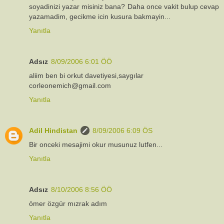
soyadinizi yazar misiniz bana? Daha once vakit bulup cevap
yazamadim, gecikme icin kusura bakmayin...
Yanıtla
Adsız
8/09/2006 6:01 ÖÖ
aliim ben bi orkut davetiyesi,saygılar
corleonemich@gmail.com
Yanıtla
Adil Hindistan
8/09/2006 6:09 ÖS
Bir onceki mesajimi okur musunuz lutfen...
Yanıtla
Adsız
8/10/2006 8:56 ÖÖ
ömer özgür mızrak adım
Yanıtla