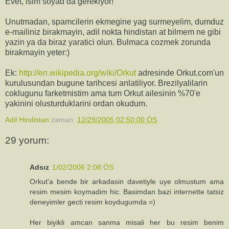
Evet, isim soyad da gerekiyor!
Unutmadan, spamcilerin ekmegine yag surmeyelim, dumduz
e-mailiniz birakmayin, adil nokta hindistan at bilmem ne gibi
yazin ya da biraz yaratici olun. Bulmaca cozmek zorunda
birakmayin yeter:)
Ek:
http://en.wikipedia.org/wiki/Orkut
adresinde Orkut.com'un
kurulusundan bugune tarihcesi anlatiliyor. Brezilyalilarin
coklugunu farketmistim ama tum Orkut ailesinin %70'e
yakinini olusturduklarini ordan okudum.
Adil Hindistan
zaman:
12/29/2005 02:50:00 ÖS
29 yorum:
Adsız
1/02/2006 2:08 ÖS
Orkut'a bende bir arkadasin davetiyle uye olmustum ama
resim mesim koymadim hic. Basimdan bazi internette tatsiz
deneyimler gecti resim koydugumda =)
Her biyikli amcan sanma misali her bu resim benim