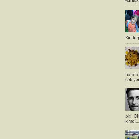
takiliy
Kinderg
hurma 
cok ye
biri. 
kimdi..