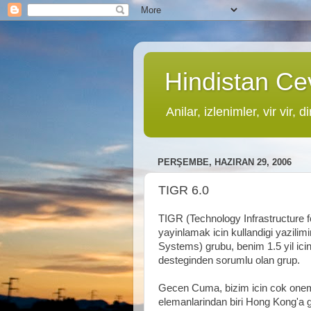
Hindistan Cev
Anilar, izlenimler, vir vir, di
PERŞEMBE, HAZIRAN 29, 2006
TIGR 6.0
TIGR (Technology Infrastructure f
yayinlamak icin kullandigi yazil
Systems) grubu, benim 1.5 yil ic
desteginden sorumlu olan grup.
Gecen Cuma, bizim icin cok oneml
elemanlarindan biri Hong Kong'a gi