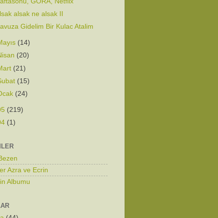
aftasonu, GORA, Netflix
lsak alsak ne alsak II
avuza Gidelim Bir Kulac Atalim
Mayıs
(14)
Nisan
(20)
Mart
(21)
Şubat
(15)
Ocak
(24)
05
(219)
04
(1)
MLER
 Bezen
er Azra ve Ecrin
zin Albumu
LAR
ka
(44)