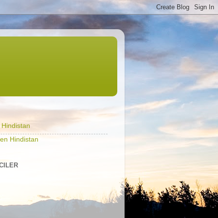
l Hindistan
en Hindistan
ICILER