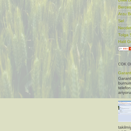
Dilek'c
Berces
Arzu B
Sel
Necdet
Tolga 
Halil 
COK O
Garanti
Garant
burnum
telefon
ariyoru
takilm