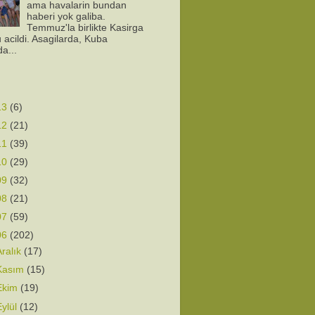
ama havalarin bundan
haberi yok galiba.
Temmuz'la birlikte Kasirga
 acildi. Asagilarda, Kuba
da...
13
(6)
12
(21)
11
(39)
10
(29)
09
(32)
08
(21)
07
(59)
06
(202)
Aralık
(17)
Kasım
(15)
Ekim
(19)
Eylül
(12)