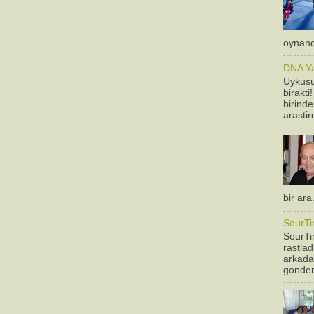
oynandi
DNA Yan
Uykusu
birakti
birinde
arastir
bir ara
SourTi
SourTim
rastla
arkadas
gonderm