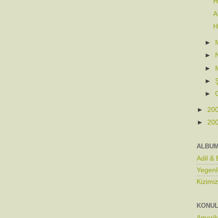
H
A
H
►
►
►
►
►
►
20
►
20
ALBU
Adil &
Yegenl
Kizimi
KONU
Ameri