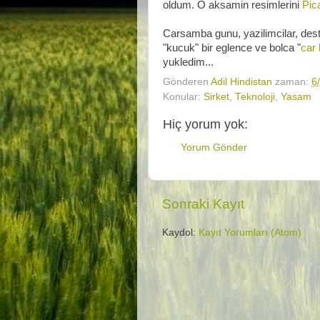
oldum. O aksamin resimlerini
Pic
Carsamba gunu, yazilimcilar, deste
"kucuk" bir eglence ve bolca "
car
yukledim...
Gönderen
Adil Hindistan
zaman:
6
Konular:
Sirket
,
Teknoloji
,
Yasam
Hiç yorum yok:
Yorum Gönder
Sonraki Kayıt
Kaydol:
Kayıt Yorumları (Atom)