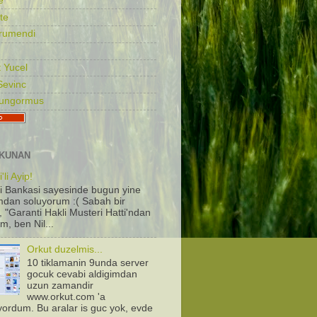
e
te
rumendi
 Yucel
Sevinc
Gungormus
KUNAN
'li Ayip!
i Bankasi sayesinde bugun yine
dan soluyorum :( Sabah bir
, "Garanti Hakli Musteri Hatti'ndan
m, ben Nil...
Orkut duzelmis...
10 tiklamanin 9unda server
gocuk cevabi aldigimdan
uzun zamandir
www.orkut.com 'a
iyordum. Bu aralar is guc yok, evde