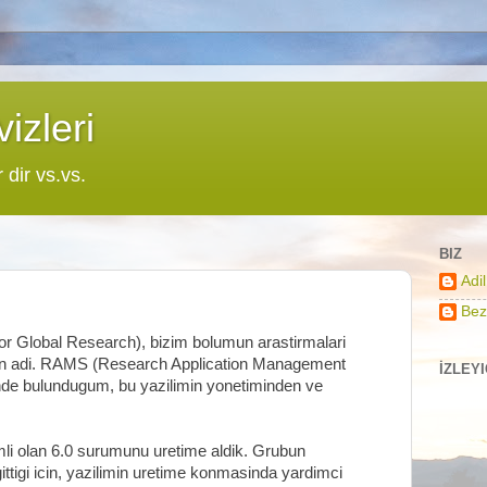
izleri
r dir vs.vs.
BIZ
Adi
Bez
or Global Research), bizim bolumun arastirmalari
imin adi. RAMS (Research Application Management
İZLEY
inde bulundugum, bu yazilimin yonetiminden ve
i olan 6.0 surumunu uretime aldik. Grubun
ttigi icin, yazilimin uretime konmasinda yardimci