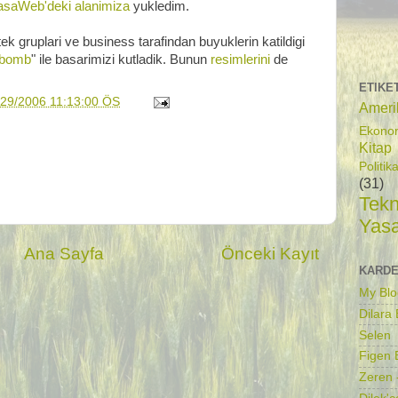
asaWeb'deki alanimiza
yukledim.
k gruplari ve business tarafindan buyuklerin katildigi
 bomb
" ile basarimizi kutladik. Bunun
resimlerini
de
ETIKE
/29/2006 11:13:00 ÖS
Ameri
Ekono
Kitap
Politik
(31)
Tekn
Yas
Ana Sayfa
Önceki Kayıt
KARDE
My Blo
Dilara
Selen
Figen B
Zeren 