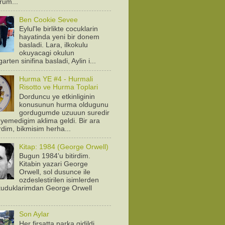
orum...
Ben Cookie Sevee
Eylul'le birlikte cocuklarin
hayatinda yeni bir donem
basladi. Lara, ilkokulu
okuyacagi okulun
arten sinifina basladi, Aylin i...
Hurma YE #4 - Hurmali
Risotto ve Hurma Toplari
Dorduncu ye etkinliginin
konusunun hurma oldugunu
gordugumde uzuuun suredir
yemedigim aklima geldi. Bir ara
rdim, bikmisim herha...
Kitap: 1984 (George Orwell)
Bugun 1984'u bitirdim.
Kitabin yazari George
Orwell, sol dusunce ile
ozdeslestirilen isimlerden
Okuduklarimdan George Orwell
.
Son Aylar
Her firsatta parka gidildi.