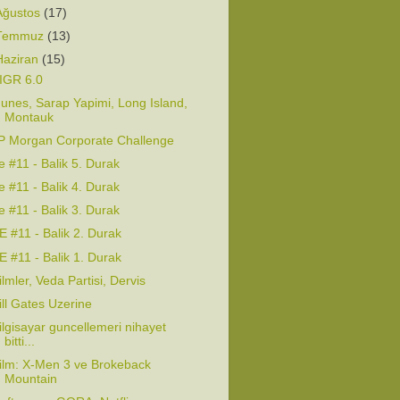
Ağustos
(17)
Temmuz
(13)
Haziran
(15)
IGR 6.0
unes, Sarap Yapimi, Long Island,
Montauk
P Morgan Corporate Challenge
e #11 - Balik 5. Durak
e #11 - Balik 4. Durak
e #11 - Balik 3. Durak
E #11 - Balik 2. Durak
E #11 - Balik 1. Durak
ilmler, Veda Partisi, Dervis
ill Gates Uzerine
ilgisayar guncellemeri nihayet
bitti...
ilm: X-Men 3 ve Brokeback
Mountain