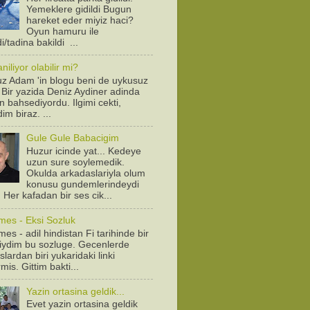
Yemeklere gidildi Bugun
hareket eder miyiz haci?
Oyun hamuru ile
/tadina bakildi ...
iliyor olabilir mi?
z Adam 'in blogu beni de uykusuz
! Bir yazida Deniz Aydiner adinda
n bahsediyordu. Ilgimi cekti,
dim biraz. ...
Gule Gule Babacigim
Huzur icinde yat... Kedeye
uzun sure soylemedik.
Okulda arkadaslariyla olum
konusu gundemlerindeydi
. Her kafadan bir ses cik...
mes - Eksi Sozluk
es - adil hindistan Fi tarihinde bir
diydim bu sozluge. Gecenlerde
lardan biri yukaridaki linki
is. Gittim bakti...
Yazin ortasina geldik...
Evet yazin ortasina geldik