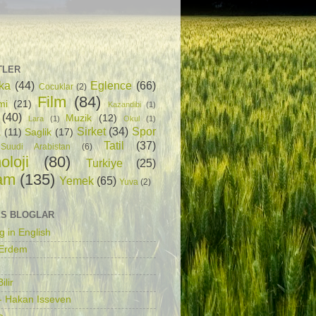
TLER
ka
(44)
Eglence
(66)
Cocuklar
(2)
Film
(84)
mi
(21)
Kazandibi
(1)
(40)
Muzik
(12)
Lara
(1)
Okul
(1)
Sirket
(34)
Spor
a
(11)
Saglik
(17)
Tatil
(37)
Suudi Arabistan
(6)
oloji
(80)
Turkiye
(25)
am
(135)
Yemek
(65)
Yuva
(2)
S BLOGLAR
g in English
 Erdem
ilir
- Hakan Isseven