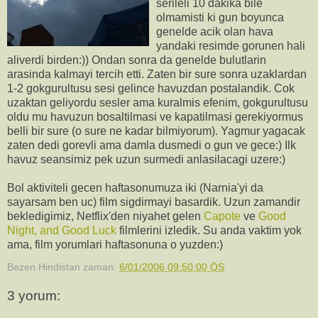
serileli 10 dakika bile
olmamisti ki gun boyunca
genelde acik olan hava
yandaki resimde gorunen hali
aliverdi birden:)) Ondan sonra da genelde bulutlarin
arasinda kalmayi tercih etti. Zaten bir sure sonra uzaklardan
1-2 gokgurultusu sesi gelince havuzdan postalandik. Cok
uzaktan geliyordu sesler ama kuralmis efenim, gokgurultusu
oldu mu havuzun bosaltilmasi ve kapatilmasi gerekiyormus
belli bir sure (o sure ne kadar bilmiyorum). Yagmur yagacak
zaten dedi gorevli ama damla dusmedi o gun ve gece:) Ilk
havuz seansimiz pek uzun surmedi anlasilacagi uzere:)
Bol aktiviteli gecen haftasonumuza iki (Narnia'yi da
sayarsam ben uc) film sigdirmayi basardik. Uzun zamandir
bekledigimiz, Netflix'den niyahet gelen
Capote
ve
Good
Night, and Good Luck
filmlerini izledik. Su anda vaktim yok
ama, film yorumlari haftasonuna o yuzden:)
Bezen Hindistan
zaman:
6/01/2006 09:50:00 ÖS
3 yorum: