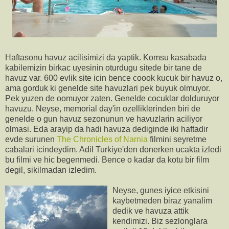
Haftasonu havuz acilisimizi da yaptik. Komsu kasabada
kabilemizin birkac uyesinin oturdugu sitede bir tane de
havuz var. 600 evlik site icin bence coook kucuk bir havuz o,
ama gorduk ki genelde site havuzlari pek buyuk olmuyor.
Pek yuzen de oomuyor zaten. Genelde cocuklar dolduruyor
havuzu. Neyse, memorial day'in ozelliklerinden biri de
genelde o gun havuz sezonunun ve havuzlarin aciliyor
olmasi. Eda arayip da hadi havuza dediginde iki haftadir
evde surunen
The Chronicles of Narnia
filmini seyretme
cabalari icindeydim. Adil Turkiye'den donerken ucakta izledi
bu filmi ve hic begenmedi. Bence o kadar da kotu bir film
degil, sikilmadan izledim.
Neyse, gunes iyice etkisini
kaybetmeden biraz yanalim
dedik ve havuza attik
kendimizi. Biz sezlonglara