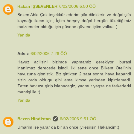
Hakan İŞSEVENLER
6/02/2006 6:50 ÖÖ
Bezen Abla Çok teşekkür ederim şifa dileklerin ve doğal şifa
kaynağı ilacın için, İçtim herşey doğal hergün tükettiğimiz
malzemeler olduğu için güvene güvene içtim vallaa :)
Yanıtla
Adsız
6/02/2006 7:26 ÖÖ
Havuz acilisini bizimde yapmamiz gerekiyor, burasi
inanilmaz derecede isindi. Iki sene once Bilkent Oteli'nin
havuzuna gitmistik. Biz gittikten 2 saat sonra hava kapandi
sizin orda oldugu gibi ama kimse yerinden kipirdamadi.
Zaten havuza girip islanacagiz, yagmur yagsa ne farkederki
mantigi ile :)
Yanıtla
Bezen Hindistan
6/02/2006 9:51 ÖÖ
Umarim ise yarar da bir an once iyilesirsin Hakancim:)