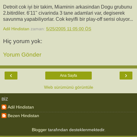
Detroit cok iyi bir takim, Miaminin arkasindan Dogu grubunu
2.bitirdiler. 6'11" civarinda 3 tane adamlari var, degiserek
savunma yapabiliyorlar. Cok keyifli bir play-off serisi oluyor...
Adil Hindistan
zaman:
5/25/2005 11:05:00 ÖS
Hiç yorum yok:
Yorum Gönder
‹
›
Ana Sayfa
Web sürümünü görüntüle
BIZ
Adil Hindistan
Bezen Hindistan
Blogger
tarafından desteklenmektedir.