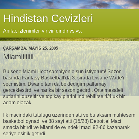
Hindistan Cevizleri
Anilar, izlenimler, vir vir, dir dir vs.vs.
ÇARŞAMBA, MAYIS 25, 2005
Miamiiiiiiii
Bu sene Miami Heat sampiyon olsun istiyorum! Sezon
basinda Fantasy Basketball'da 3. sirada Dwane Wade'i
secmistim. Dwane tam da bekledigim patlamayi
gerceklestirdi ve harika bir sezon gecirdi. Orta mesafeli
sutlarini duzeltir ve top kayiplarini indirebilirse 4/4luk bir
adam olacak.
Ilk macindaki tutulugu uzerinden atti ve bu aksam muhtesem
basketbol oynadi ve 38 sayi atti (15/28) Detroit'e! Maci
smacla bitirdi ve Miami'de evindeki maci 92-86 kazanarak
seriye esitlik getirdi.