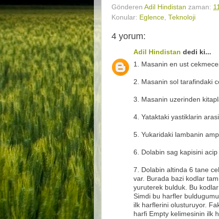
Gönderen
Adil Hindistan
zaman:
1
Konular:
Eglence
,
Teknoloji
4 yorum:
Adil Hindistan
dedi ki...
1. Masanin en ust cekmecesi
2. Masanin sol tarafindaki 
3. Masanin uzerinden kitapl
4. Yataktaki yastiklarin aras
5. Yukaridaki lambanin ampu
6. Dolabin sag kapisini acip 
7. Dolabin altinda 6 tane c
var. Burada bazi kodlar ta
yuruterek bulduk. Bu kodlar
Simdi bu harfler buldugumuz 
ilk harflerini olusturuyor. 
harfi Empty kelimesinin ilk h