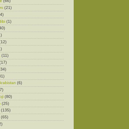
e
(66)
mi
(21)
4)
ibi
(1)
40)
1)
(12)
1)
a
(11)
(17)
(34)
31)
Arabistan
(6)
7)
ji
(80)
e
(25)
(135)
(65)
2)