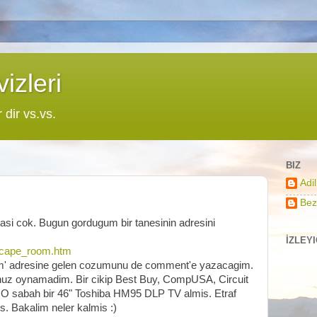
izleri
r dir vs.vs.
BIZ
Adi
Bez
asi cok. Bugun gordugum bir tanesinin adresini
İZLEY
escape_room.htm
 adresine gelen cozumunu de comment'e yazacagim.
enuz oynamadim. Bir cikip Best Buy, CompUSA, Circuit
a. O sabah bir 46" Toshiba HM95 DLP TV almis. Etraf
 Bakalim neler kalmis :)