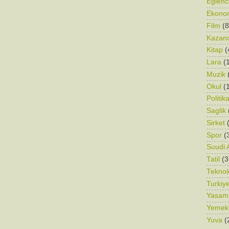
Eglenc
Ekono
Film
(8
Kazand
Kitap
(
Lara
(
Muzik
Okul
(
Politik
Saglik
Sirket
Spor
(
Suudi 
Tatil
(3
Teknolo
Turkiy
Yasam
Yemek
Yuva
(