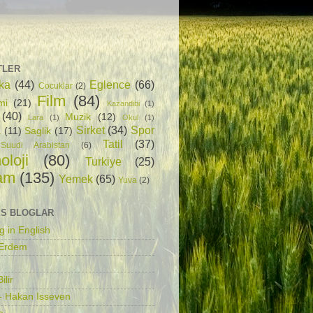
TLER
ka
(44)
Eglence
(66)
Cocuklar
(2)
Film
(84)
mi
(21)
Kazandibi
(1)
(40)
Muzik
(12)
Lara
(1)
Okul
(1)
Sirket
(34)
Spor
a
(11)
Saglik
(17)
Tatil
(37)
Suudi Arabistan
(6)
oloji
(80)
Turkiye
(25)
am
(135)
Yemek
(65)
Yuva
(2)
S BLOGLAR
g in English
 Erdem
ilir
- Hakan Isseven