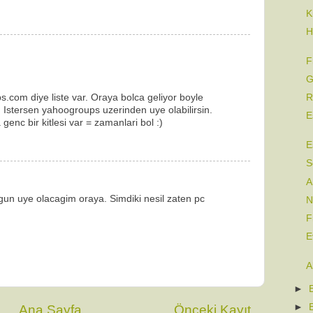
K
H
F
G
om diye liste var. Oraya bolca geliyor boyle
R
. Istersen yahoogroups uzerinden uye olabilirsin.
E
genc bir kitlesi var = zamanlari bol :)
E
S
A
gun uye olacagim oraya. Simdiki nesil zaten pc
N
F
E
A
►
►
Ana Sayfa
Önceki Kayıt