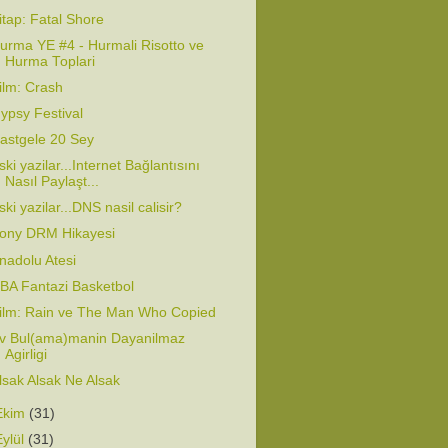
itap: Fatal Shore
urma YE #4 - Hurmali Risotto ve
Hurma Toplari
ilm: Crash
ypsy Festival
astgele 20 Sey
ski yazilar...Internet Bağlantısını
Nasıl Paylaşt...
ski yazilar...DNS nasil calisir?
ony DRM Hikayesi
nadolu Atesi
BA Fantazi Basketbol
ilm: Rain ve The Man Who Copied
v Bul(ama)manin Dayanilmaz
Agirligi
lsak Alsak Ne Alsak
Ekim
(31)
Eylül
(31)