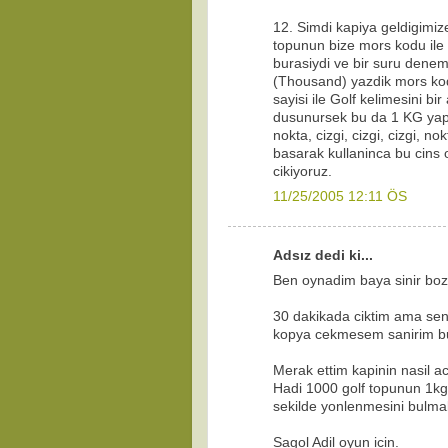
12. Simdi kapiya geldigimiz
topunun bize mors kodu ile y
burasiydi ve bir suru deneme
(Thousand) yazdik mors kod
sayisi ile Golf kelimesini b
dusunursek bu da 1 KG yapar.
nokta, cizgi, cizgi, cizgi, n
basarak kullaninca bu cin
cikiyoruz.
11/25/2005 12:11 ÖS
Adsız dedi ki...
Ben oynadim baya sinir boz
30 dakikada ciktim ama sen
kopya cekmesem sanirim bu 
Merak ettim kapinin nasil ac
Hadi 1000 golf topunun 1kg
sekilde yonlenmesini bulma
Sagol Adil oyun icin.