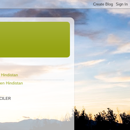
l Hindistan
en Hindistan
ICILER