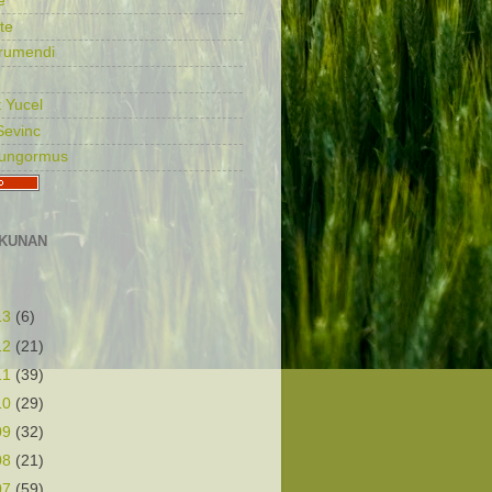
e
te
rumendi
 Yucel
Sevinc
Gungormus
KUNAN
13
(6)
12
(21)
11
(39)
10
(29)
09
(32)
08
(21)
07
(59)