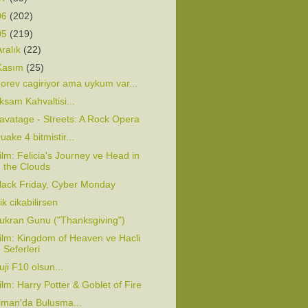
06
(202)
05
(219)
Aralık
(22)
Kasım
(25)
orev cagiriyor ama uykum var...
ksam Kahvaltisi...
avatage - Streets: A Rock Opera
uake 4 bitmistir...
ilm: Felicia's Journey ve Head in
the Clouds
lack Friday, Cyber Monday
ik cikabilirsen
ukran Gunu ("Thanksgiving")
ilm: Kingdom of Heaven ve Hacli
Seferleri
uji F10 olsun...
ilm: Harry Potter & Goblet of Fire
iman'da Bulusma...