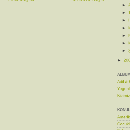
►
►
►
►
►
►
►
►
20
ALBU
Adil &
Yegenl
Kizimi
KONU
Ameri
Cocukl