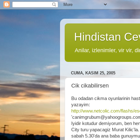
Hindistan Cev
Anilar, izlenimler, vir vir, di
CUMA, KASIM 25, 2005
Cik cikabilirsen
Bu odadan cikma oyunlarinin hast
yazayim:
http://www.netcolic.com/flashs/
'canimgrubum@yahoogroups.com'
Iyidir kotudur demiyorum, ben h
City turu yapacagiz Murat Kilic'l
sabah 5.30'da ana baba gunuymus.