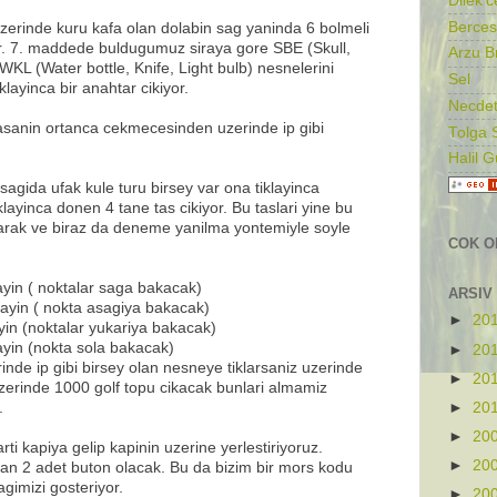
Dilek'c
Berces
zerinde kuru kafa olan dolabin sag yaninda 6 bolmeli
ar. 7. maddede buldugumuz siraya gore SBE (Skull,
Arzu B
WKL (Water bottle, Knife, Light bulb) nesnelerini
Sel
klayinca bir anahtar cikiyor.
Necdet
masanin ortanca cekmecesinden uzerinde ip gibi
Tolga 
Halil 
agida ufak kule turu birsey var ona tiklayinca
klayinca donen 4 tane tas cikiyor. Bu taslari yine bu
narak ve biraz da deneme yanilma yontemiyle soyle
COK O
layin ( noktalar saga bakacak)
ARSIV
layin ( nokta asagiya bakacak)
►
20
ayin (noktalar yukariya bakacak)
layin (nokta sola bakacak)
►
20
inde ip gibi birsey olan nesneye tiklarsaniz uzerinde
►
20
 uzerinde 1000 golf topu cikacak bunlari almamiz
►
20
.
►
20
rti kapiya gelip kapinin uzerine yerlestiriyoruz.
►
20
lan 2 adet buton olacak. Bu da bizim bir mors kodu
agimizi gosteriyor.
►
20