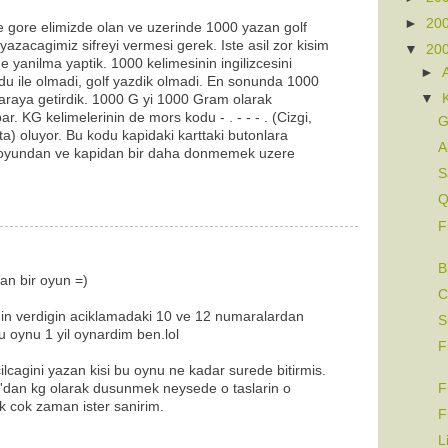
►
20
e gore elimizde olan ve uzerinde 1000 yazan golf
azacagimiz sifreyi vermesi gerek. Iste asil zor kisim
▼
20
 yanilma yaptik. 1000 kelimesinin ingilizcesini
►
u ile olmadi, golf yazdik olmadi. En sonunda 1000
▼
ir araya getirdik. 1000 G yi 1000 Gram olarak
 KG kelimelerinin de mors kodu - . - - - . (Cizgi,
G
okta) oluyor. Bu kodu kapidaki karttaki butonlara
A
s oyundan ve kapidan bir daha donmemek uzere
S
Q
F
B
an bir oyun =)
C
in verdigin aciklamadaki 10 ve 12 numaralardan
S
oynu 1 yil oynardim ben.lol
F
ilcagini yazan kisi bu oynu ne kadar surede bitirmis.
'dan kg olarak dusunmek neysede o taslarin o
F
k cok zaman ister sanirim.
F
L