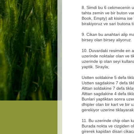
8. Simdi bu 6 cekmecenin u
tahta zemin ve bir buton v
Book, Empty) alt kisima ise 
birakiyoruz ve sari butona ti
9. Cikan bu anahtari alip 
birsey olan birsey aliyoruz.
10. Duvardaki resimde en as
uzerinde noktalar olan ve ti
uzerinde ip olan seyi kulla
yaptik. Sirayla;
Ustten soldakine 5 defa tik
Ustten sagdakine 7 defa tik
Alttan soldakine 7 defa tikl
Alttan sagdakine 4 defa tik
Bunlari yaptiktan sonra uzer
dhipler olan bir kart ve bir
gerekiyor uzerine tiklayarak
11. Bu uzerinde chip olan ka
Burada nokta ve cizgiden o
girerek kapidan disari cikac