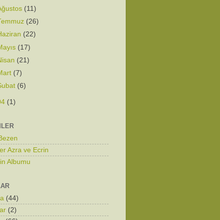
Ağustos
(11)
Temmuz
(26)
Haziran
(22)
Mayıs
(17)
Nisan
(21)
Mart
(7)
Şubat
(6)
04
(1)
MLER
 Bezen
er Azra ve Ecrin
zin Albumu
LAR
ka
(44)
ar
(2)