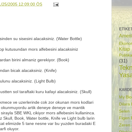
1/25/2005 12:09:00 ÖS
ETIKE
Ameri
nden su sisesini alacaksiniz. (Water Bottle)
Ekono
Kitap
cop kutusundan mors alfebesini alacaksiniz
Politik
ardan birini almaniz gerekiyor. (Book)
(31)
Tekn
indan bicak alacaksiniz. (Knife)
Yas
lunu alacaksiniz. (Light Bulb)
KARDE
ustten sol taraftaki kuru kafayi alacaksiniz. (Skull)
My Blo
ekmece ve uzerlerinde cok zor okunan mors kodlari
Dilara
m okunmuyordu artik deneye deneye ve mantik
Selen
 sirayla SBE WKL cikiyor mors alfebesini kullaninca.
Figen B
Skull, Book, Water bottle, Knife ve Light bulb larin
Fakat elimizde 5 tane nesne var bu yuzden buradaki E
Zeren 
arfi oluyor.