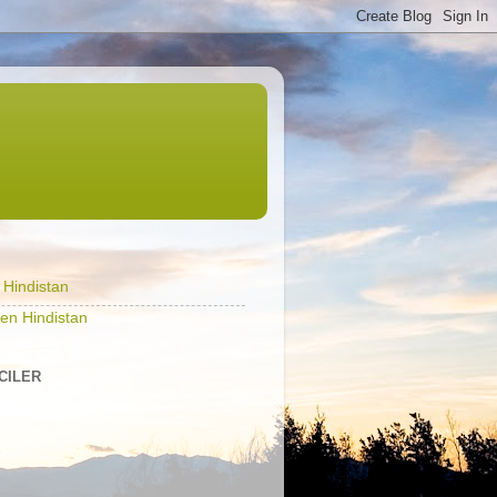
l Hindistan
en Hindistan
ICILER