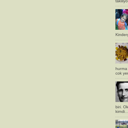
takiliy
Kinderg
hurma 
cok ye
biri. 
kimdi..