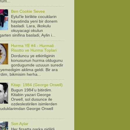
orum...
Ben Cookie Sevee
Eylul'le birlikte cocuklarin
hayatinda yeni bir donem
basladi. Lara, ilkokulu
okuyacagi okulun
arten sinifina basladi, Aylin i...
Hurma YE #4 - Hurmali
Risotto ve Hurma Toplari
Dorduncu ye etkinliginin
konusunun hurma oldugunu
gordugumde uzuuun suredir
yemedigim aklima geldi. Bir ara
rdim, bikmisim herha...
Kitap: 1984 (George Orwell)
Bugun 1984'u bitirdim.
Kitabin yazari George
Orwell, sol dusunce ile
ozdeslestirilen isimlerden
Okuduklarimdan George Orwell
.
Son Aylar
Her firsatta parka gidildi.