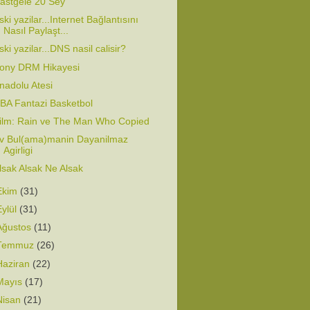
astgele 20 Sey
ski yazilar...Internet Bağlantısını
Nasıl Paylaşt...
ski yazilar...DNS nasil calisir?
ony DRM Hikayesi
nadolu Atesi
BA Fantazi Basketbol
ilm: Rain ve The Man Who Copied
v Bul(ama)manin Dayanilmaz
Agirligi
lsak Alsak Ne Alsak
Ekim
(31)
Eylül
(31)
Ağustos
(11)
Temmuz
(26)
Haziran
(22)
Mayıs
(17)
Nisan
(21)