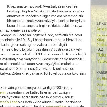
Kitap, ana tema olarak Avustralya'nin kesfi ile
baslayip, Ingiltere'nin Avrupa'da Fransa ile giristigi
amansiz mucadelenin diger kitalara sicramasinin
bir sonucu olarak Avustralya'yi kolonilestirmeyi ve
ETIKE
bunu da baslangicta Ingiltere'deki suclulari oraya
Ameri
armayi deneyisini anlatiyor.
George'un Georgian Ingiltere'sinde, sefaletin diz boyu
Ekono
Kitap
anlarin bile 10-15 yil hapis hatta ve hatta biraz daha
adar giden cok agir cezalara carptirildigini
Politik
(31)
(!) sergileyip bu olum cezalarini Avustralya'da 7 yil -
Tekn
a ceviriyormus bolca. 1780'lerin sonunda ilk suclular, 8
 Avustralya'ya variyorlar. O donemde tip ve hatiracilik,
Yas
em ellerindeki haritadan Avustralya'yi bulmalari uzun
da oluyor. Sonrasinda, 2 yil yiyecek gelmeyince
KARDE
k kaliyor. Zaten kitlik yaklasik 10-15 yil boyunca koloninin
My Blo
Dilara
hkumlarin gonderilmeye baslandigi 1780'lerden,
Selen
erin
yasamlarini ve katledilislerini, denizciligin
Figen B
hikayelerini, sonrasinda ozellikle simdiki adi ile
Zeren 
men's Land
ve Norfolk Adalarindaki sadist hapishane
rini, cogu sonu olumle, bazilari
yamyamlikla
, cok azi da