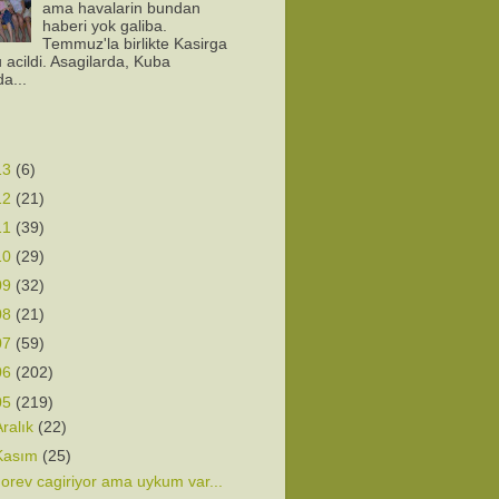
ama havalarin bundan
haberi yok galiba.
Temmuz'la birlikte Kasirga
 acildi. Asagilarda, Kuba
da...
13
(6)
12
(21)
11
(39)
10
(29)
09
(32)
08
(21)
07
(59)
06
(202)
05
(219)
Aralık
(22)
Kasım
(25)
orev cagiriyor ama uykum var...