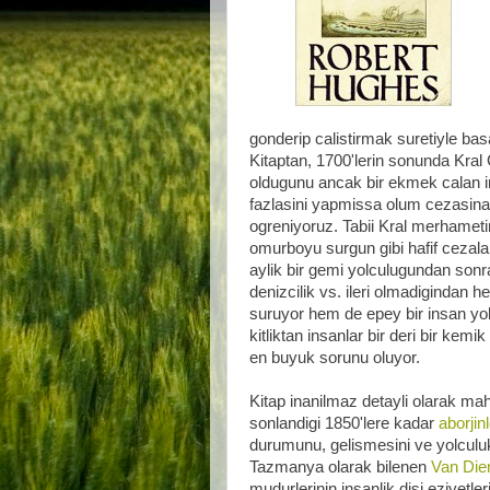
gonderip calistirmak suretiyle bas
Kitaptan, 1700'lerin sonunda Kral 
oldugunu ancak bir ekmek calan ins
fazlasini yapmissa olum cezasina k
ogreniyoruz. Tabii Kral merhametini
omurboyu surgun gibi hafif cezalar
aylik bir gemi yolculugundan sonra
denizcilik vs. ileri olmadigindan h
suruyor hem de epey bir insan yol
kitliktan insanlar bir deri bir kemi
en buyuk sorunu oluyor.
Kitap inanilmaz detayli olarak ma
sonlandigi 1850'lere kadar
aborjinl
durumunu, gelismesini ve yolculuk 
Tazmanya olarak bilenen
Van Die
mudurlerinin insanlik disi eziyetle