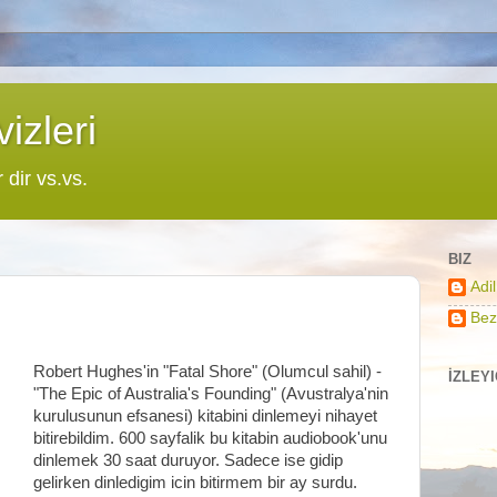
izleri
r dir vs.vs.
BIZ
Adi
Bez
Robert Hughes'in "Fatal Shore" (Olumcul sahil) -
İZLEY
"The Epic of Australia's Founding" (Avustralya'nin
kurulusunun efsanesi) kitabini dinlemeyi nihayet
bitirebildim. 600 sayfalik bu kitabin audiobook'unu
dinlemek 30 saat duruyor. Sadece ise gidip
gelirken dinledigim icin bitirmem bir ay surdu.