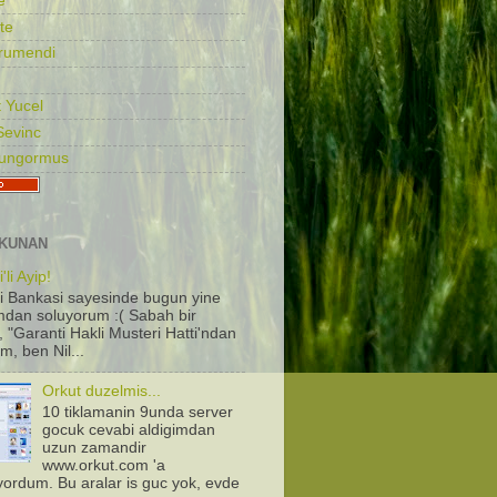
e
te
rumendi
 Yucel
Sevinc
Gungormus
KUNAN
'li Ayip!
i Bankasi sayesinde bugun yine
dan soluyorum :( Sabah bir
, "Garanti Hakli Musteri Hatti'ndan
m, ben Nil...
Orkut duzelmis...
10 tiklamanin 9unda server
gocuk cevabi aldigimdan
uzun zamandir
www.orkut.com 'a
iyordum. Bu aralar is guc yok, evde