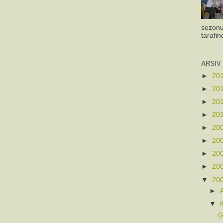
sezonu
tarafin
ARSIV
►
20
►
20
►
20
►
20
►
20
►
20
►
20
►
20
▼
20
►
▼
G