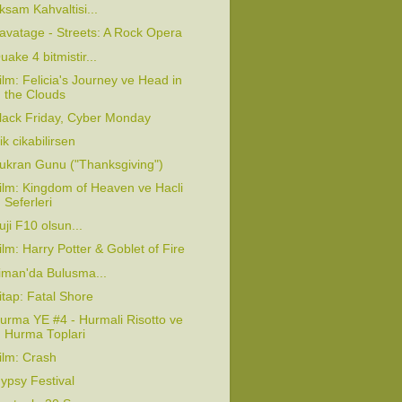
ksam Kahvaltisi...
avatage - Streets: A Rock Opera
uake 4 bitmistir...
ilm: Felicia's Journey ve Head in
the Clouds
lack Friday, Cyber Monday
ik cikabilirsen
ukran Gunu ("Thanksgiving")
ilm: Kingdom of Heaven ve Hacli
Seferleri
uji F10 olsun...
ilm: Harry Potter & Goblet of Fire
iman'da Bulusma...
itap: Fatal Shore
urma YE #4 - Hurmali Risotto ve
Hurma Toplari
ilm: Crash
ypsy Festival