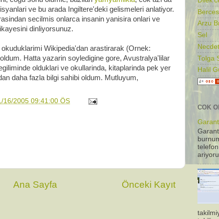
Dilek'c
syanlari ve bu arada Ingiltere'deki gelismeleri anlatiyor.
Berces
indan secilmis onlarca insanin yanisira onlari ve
Arzu B
ikayesini dinliyorsunuz.
Sel
Necdet
a okuduklarimi Wikipedia'dan arastirarak (Ornek:
 oldum. Hatta yazarin soyledigine gore, Avustralya'lilar
Tolga 
egiliminde olduklari ve okullarinda, kitaplarinda pek yer
Halil 
lidan daha fazla bilgi sahibi oldum. Mutluyum,
1/16/2005 09:41:00 ÖS
COK O
Garanti
Garant
burnum
telefon
ariyoru
Ana Sayfa
Önceki Kayıt
takilm