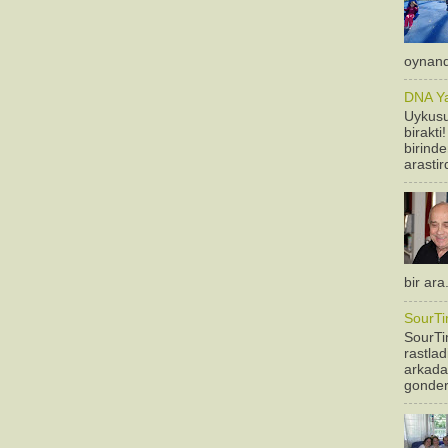
oynandi
DNA Yan
Uykusu
birakti
birinde
arastir
bir ara
SourTi
SourTim
rastla
arkadas
gonderm