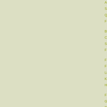
A
S
Q
F
B
C
S
F
F
F
L
K
H
F
G