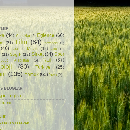
TLER
ka
(44)
Eglence
(66)
Cocuklar
(2)
Film
(84)
mi
(21)
Kazandibi
(1)
(40)
Muzik
(12)
Lara
(1)
Okul
(1)
Sirket
(34)
Spor
a
(11)
Saglik
(17)
Tatil
(37)
Suudi Arabistan
(6)
oloji
(80)
Turkiye
(25)
am
(135)
Yemek
(65)
Yuva
(2)
S BLOGLAR
g in English
 Erdem
ilir
- Hakan Isseven