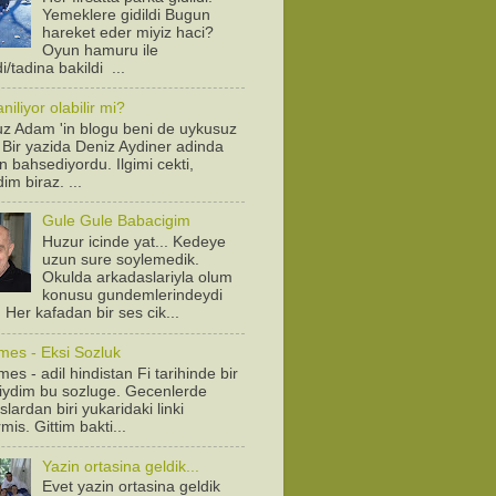
Yemeklere gidildi Bugun
hareket eder miyiz haci?
Oyun hamuru ile
/tadina bakildi ...
iliyor olabilir mi?
z Adam 'in blogu beni de uykusuz
! Bir yazida Deniz Aydiner adinda
n bahsediyordu. Ilgimi cekti,
dim biraz. ...
Gule Gule Babacigim
Huzur icinde yat... Kedeye
uzun sure soylemedik.
Okulda arkadaslariyla olum
konusu gundemlerindeydi
. Her kafadan bir ses cik...
mes - Eksi Sozluk
es - adil hindistan Fi tarihinde bir
diydim bu sozluge. Gecenlerde
lardan biri yukaridaki linki
is. Gittim bakti...
Yazin ortasina geldik...
Evet yazin ortasina geldik