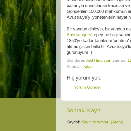
basariyla sonuclanan kacislari ve i
Gonderilen 150.000 mahkumun aras
Avustralya'yi yonetenlerin hayat h
Bir yandan dinleyip, bir yandan d
Bushrangers)
epey bir bilgi sahibi
1850'ye kadar tarihlerini 'unutma' 
almadigi icin belki bir Avustralya'
gururluyum :)
Gönderen
Adil Hindistan
zaman:
1
Konular:
Kitap
Hiç yorum yok:
Yorum Gönder
Sonraki Kayıt
Kaydol:
Kayıt Yorumları (Atom)