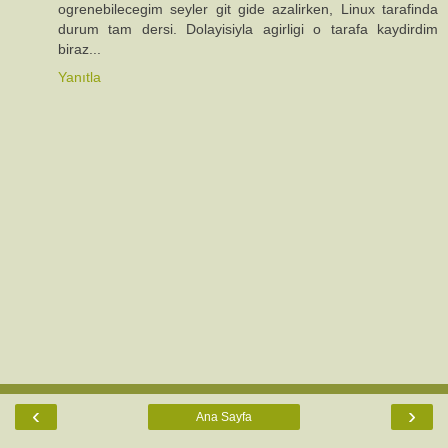
ogrenebilecegim seyler git gide azalirken, Linux tarafinda
durum tam dersi. Dolayisiyla agirligi o tarafa kaydirdim
biraz...
Yanıtla
‹
›
Ana Sayfa