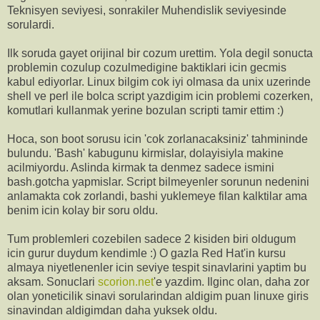
Teknisyen seviyesi, sonrakiler Muhendislik seviyesinde
sorulardi.
Ilk soruda gayet orijinal bir cozum urettim. Yola degil sonucta
problemin cozulup cozulmedigine baktiklari icin gecmis
kabul ediyorlar. Linux bilgim cok iyi olmasa da unix uzerinde
shell ve perl ile bolca script yazdigim icin problemi cozerken,
komutlari kullanmak yerine bozulan scripti tamir ettim :)
Hoca, son boot sorusu icin 'cok zorlanacaksiniz' tahmininde
bulundu. 'Bash' kabugunu kirmislar, dolayisiyla makine
acilmiyordu. Aslinda kirmak ta denmez sadece ismini
bash.gotcha yapmislar. Script bilmeyenler sorunun nedenini
anlamakta cok zorlandi, bashi yuklemeye filan kalktilar ama
benim icin kolay bir soru oldu.
Tum problemleri cozebilen sadece 2 kisiden biri oldugum
icin gurur duydum kendimle :) O gazla Red Hat'in kursu
almaya niyetlenenler icin seviye tespit sinavlarini yaptim bu
aksam. Sonuclari
scorion.net
'e yazdim. Ilginc olan, daha zor
olan yoneticilik sinavi sorularindan aldigim puan linuxe giris
sinavindan aldigimdan daha yuksek oldu.