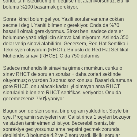
sonuc tam istedikleri gibi degilse not alamiyorsunuz. Bu ilk
bolumu %100 basarmak gerekiyor.
Sonra ikinci bolum geliyor. Yazili sorular var ama coktan
secmeli degil. Yaniti bilmeniz gerekiyor. Onda da %70
basarili olmak gerekiyormus. Sirket beni sadece dersler
bolumune yazdirdigi icin sinava katilmiyorum. Aslinda 350
dolar verip sinavi alabilirim. Gecersem, Red Hat Sertifikali
Teknisyen oluyorum (RHCT). Bir ustu de Red Hat Setifikali
Muhendis sinavi (RHCE). O da 750 dolarmis.
Sadece muhendislik sinavina girmek mumkun, cunku o
sinav RHCT de sorulan sorular + daha zorlari seklinde
oluyormus; o yuzden 3 sonuc soz konusu. Basari durumuna
gore RHCE, onu alacak kadar iyi olmayan ama RHCT
siorularini bilenlere RHCT sertifikasi veriyorlar. Onu da
gecemezseniz 750$ yaniyor.
Bugun son dersten sonra, bir program yuklediler. Soyle bir
sye. Programin seviyeleri var. Calistirinca 1 seyleri bozuyor
ve sizden tamir etmenizi istiyor. Becerebilirseniz, bir
sonrakiye geciyorsunuz ama hepsini gecmek zorunda
degilsiniz. 3 bolumde 4,2 ve 3 soru vardi. Ilk iki sorular