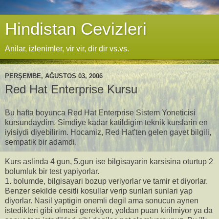
Hindistan Cevizleri
Anilar, izlenimler, vir vir, dir dir vs.vs.
PERŞEMBE, AĞUSTOS 03, 2006
Red Hat Enterprise Kursu
Bu hafta boyunca Red Hat Enterprise Sistem Yoneticisi
kursundaydim. Simdiye kadar katildigim teknik kurslarin en
iyisiydi diyebilirim. Hocamiz, Red Hat'ten gelen gayet bilgili,
sempatik bir adamdi.
Kurs aslinda 4 gun, 5.gun ise bilgisayarin karsisina oturtup 2
bolumluk bir test yapiyorlar.
1. bolumde, bilgisayari bozup veriyorlar ve tamir et diyorlar.
Benzer sekilde cesitli kosullar verip sunlari sunlari yap
diyorlar. Nasil yaptigin onemli degil ama sonucun aynen
istedikleri gibi olmasi gerekiyor, yoldan puan kirilmiyor ya da