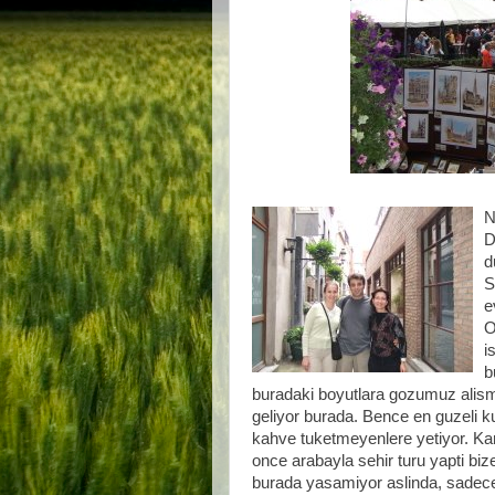
N
D
d
S
e
O
i
b
buradaki boyutlara gozumuz alismis
geliyor burada. Bence en guzeli k
kahve tuketmeyenlere yetiyor. Kar
once arabayla sehir turu yapti bize
burada yasamiyor aslinda, sadece r