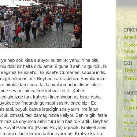
ETIKE
Ameri
Ekono
Kitap
Politik
iye hep cok kisa suruyor bu tatiller yahu. Yine bitti.
(31)
olu dolu bir hafta oldu ama, 8 gune 3 sehir sigdirdik. Ilk
Tekn
uragimiz Bruksel'di. Bruksel'e Cumartesi sabahi indik.
Yas
evgili arkadasimiz Beyhan karsiladi bizi. Bavulumuzu
ve biraktiktan sonra fazla oyalanmadan disari ciktik.
nce sevimli bir cafede kahvalti ettik. Kahve
KARDE
stedigimizde turk kahvesi fincanindan az biraz daha
My Blo
uyukce bir fincanda gelmesi sasirtti once bizi. Ee
Dilara
 tabi, buyuk kahve istediginizde yarim litre falan
ucuk olmasi, tadi damaginizda kaliyor. Benim gibi fazla
Selen
nimiz da doyunca sehir turu icin hazirdik artik. Beyhan
Figen B
, Royal Palace'a (Palais Royal) ugradik. Kraliyet ailesi
Zeren 
esmi etkinlikler icin kullaniliyormus. Kral ve kralice