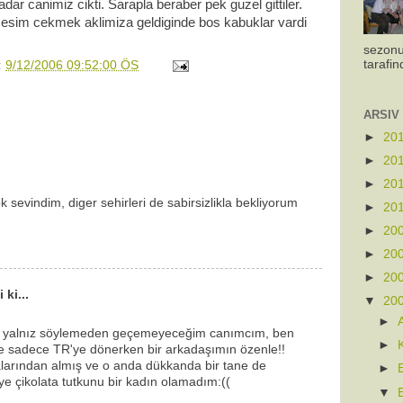
adar canimiz cikti. Sarapla beraber pek guzel gittiler.
esim cekmek aklimiza geldiginde bos kabuklar vardi
sezonu
tarafin
:
9/12/2006 09:52:00 ÖS
ARSIV
►
20
►
20
►
20
ok sevindim, diger sehirleri de sabirsizlikla bekliyorum
►
20
►
20
►
20
►
20
 ki...
▼
20
►
u:) yalnız söylemeden geçemeyeceğim canımcım, ben
►
ve sadece TR'ye dönerken bir arkadaşımın özenle!!
atalarından almış ve o anda dükkanda bir tane de
►
ye çikolata tutkunu bir kadın olamadım:((
▼