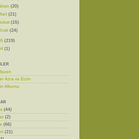
Nisan
(20)
Mart
(21)
Şubat
(15)
Ocak
(24)
05
(219)
04
(1)
MLER
 Bezen
er Azra ve Ecrin
zin Albumu
LAR
ka
(44)
ar
(2)
e
(66)
mi
(21)
4)