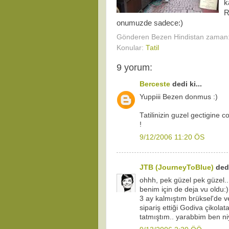
k
R
onumuzde sadece:)
Gönderen
Bezen Hindistan
zaman
Konular:
Tatil
9 yorum:
Berceste
dedi ki...
Yuppiii Bezen donmus :)
Tatilinizin guzel gectigine c
!
9/12/2006 11:20 ÖS
JTB (JourneyToBlue)
dedi
ohhh, pek güzel pek güzel..
benim için de deja vu old
3 ay kalmıştım brüksel'de 
sipariş ettiği Godiva çikol
tatmıştım.. yarabbim ben ni