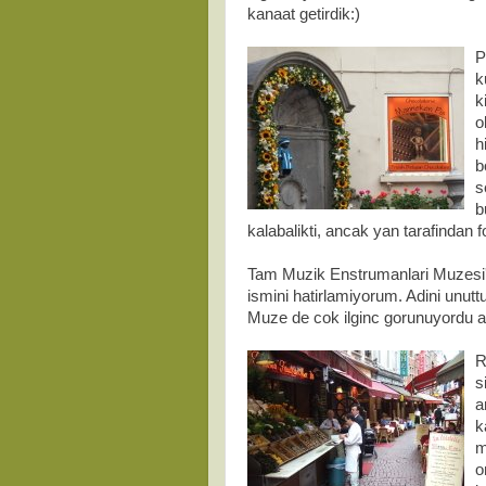
kanaat getirdik:)
P
k
k
o
h
b
s
b
kalabalikti, ancak yan tarafindan f
Tam Muzik Enstrumanlari Muzesi'n
ismini hatirlamiyorum. Adini unut
Muze de cok ilginc gorunuyordu a
R
s
a
k
m
o