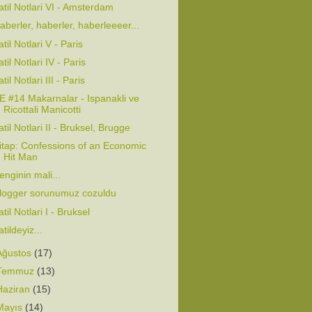
atil Notlari VI - Amsterdam
aberler, haberler, haberleeeer...
atil Notlari V - Paris
atil Notlari IV - Paris
atil Notlari III - Paris
E #14 Makarnalar - Ispanakli ve
Ricottali Manicotti
atil Notlari II - Bruksel, Brugge
itap: Confessions of an Economic
Hit Man
enginin mali...
logger sorunumuz cozuldu
atil Notlari I - Bruksel
atildeyiz...
Ağustos
(17)
Temmuz
(13)
Haziran
(15)
Mayıs
(14)