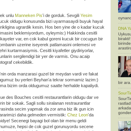
ek unlu
Manneken Pis
'i de gorduk. Sevgili
Yesim
oynandi
ucuk oldugu konusunda bizi uyarmasaydi buyuk hayal
irikligina ugrardik kesin. Hos ben yine de o kadar kucuk
DNA Yan
lmasini beklemiyordum, oyleymis:) Hakkinda cesitli
Uykusu
birakti
ikayeler var, en cok kabul goreni kucuk bir cocugun bir
birinde
ombanin uzerine iseyerek patlamasini onlemesi ve
arastir
ehri kurtarmasiymis. Cesitli kiyafetler giydiriyorlar,
unlarin sergilendigi bir yer de varmis. Onu acaip
otograf cekebildik.
in orda manzarasi guzel bir meydan vardi ve fakat
tugumuz bu yerleri Beyhan'a tekrar sormamiz lazim:)
bir ara
ma bizim orda oldugumuz saatte herhalde kapaliydi.
SourTi
ue des Bouches cesitli restaurantlarin oldugu dar ve
SourTim
irin bir sokak. Sagli sollu siralanan restraurantlar
rastla
arkadas
rasinda secim yapmak da zor ama biz ilk gun icin
gonderm
ararimizi daha gelmeden vermistik:
Chez Leon
'da
idye! Secenegi bayagi bol olan bir menu geldi
numuze, hepsi de cok guzel gorunuyordu secene