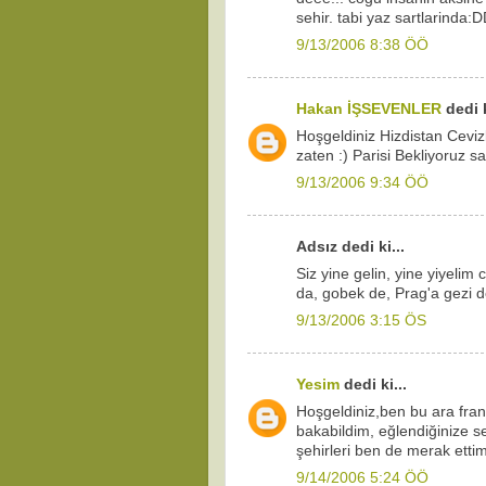
sehir. tabi yaz sartlarinda:
9/13/2006 8:38 ÖÖ
Hakan İŞSEVENLER
dedi k
Hoşgeldiniz Hizdistan Ceviz
zaten :) Parisi Bekliyoruz sa
9/13/2006 9:34 ÖÖ
Adsız dedi ki...
Siz yine gelin, yine yiyelim
da, gobek de, Prag'a gezi d
9/13/2006 3:15 ÖS
Yesim
dedi ki...
Hoşgeldiniz,ben bu ara fran
bakabildim, eğlendiğinize s
şehirleri ben de merak etti
9/14/2006 5:24 ÖÖ