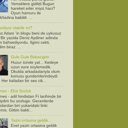
Yemeklere gidildi Bugun
hareket eder miyiz haci?
Oyun hamuru ile
/tadina bakildi ...
iliyor olabilir mi?
z Adam 'in blogu beni de uykusuz
! Bir yazida Deniz Aydiner adinda
n bahsediyordu. Ilgimi cekti,
dim biraz. ...
Gule Gule Babacigim
Huzur icinde yat... Kedeye
uzun sure soylemedik.
Okulda arkadaslariyla olum
konusu gundemlerindeydi
. Her kafadan bir ses cik...
mes - Eksi Sozluk
es - adil hindistan Fi tarihinde bir
diydim bu sozluge. Gecenlerde
lardan biri yukaridaki linki
is. Gittim bakti...
Yazin ortasina geldik...
Evet yazin ortasina geldik