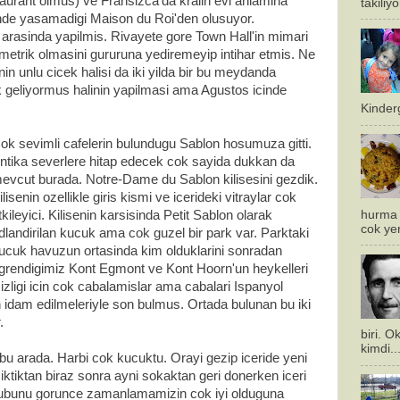
staurant olmus) ve Fransizca'da kralin evi anlamina
takiliy
cinde yasamadigi Maison du Roi'den olusuyor.
 arasinda yapilmis. Rivayete gore Town Hall'in mimari
etrik olmasini gururuna yediremeyip intihar etmis. Ne
n unlu cicek halisi da iki yilda bir bu meydanda
k geliyormus halinin yapilmasi ama Agustos icinde
Kinderg
ok sevimli cafelerin bulundugu Sablon hosumuza gitti.
ntika severlere hitap edecek cok sayida dukkan da
evcut burada. Notre-Dame du Sablon kilisesini gezdik.
ilisenin ozellikle giris kismi ve icerideki vitraylar cok
hurma 
tkileyici. Kilisenin karsisinda Petit Sablon olarak
cok ye
dlandirilan kucuk ama cok guzel bir park var. Parktaki
ucuk havuzun ortasinda kim olduklarini sonradan
grendigimiz Kont Egmont ve Kont Hoorn'un heykelleri
izligi icin cok cabalamislar ama cabalari Ispanyol
idam edilmeleriyle son bulmus. Ortada bulunan bu iki
.
biri. 
kimdi..
bu arada. Harbi cok kucuktu. Orayi gezip iceride yeni
ciktiktan biraz sonra ayni sokaktan geri donerken iceri
grubunu gorunce zamanlamamizin cok iyi olduguna