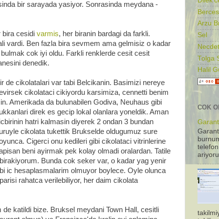
Dilek'c
rasinda bir sarayada yasiyor. Sonrasinda meydana -
Berces
Arzu B
 bira cesidi
varmis
, her biranin bardagi da farkli.
Sel
ali vardi. Ben fazla bira sevmem ama gelmisiz o kadar
Necdet
bulmak cok iyi oldu. Farkli renklerde cesit cesit
Tolga 
tanesini denedik.
Halil 
ir de cikolatalari var tabi Belcikanin. Basimizi nereye
evirsek cikolataci cikiyordu karsimiza, cennetti benim
cin. Amerikada da bulunabilen Godiva, Neuhaus gibi
COK O
ukkanlari direk es gecip lokal olanlara yoneldik. Aman
icbirinin hatri kalmasin diyerek 2 ondan 3 bundan
Garanti
uruyle cikolata tukettik Brukselde oldugumuz sure
Garant
burnum
oyunca. Cigerci onu kedileri gibi cikolataci vitrinlerine
telefon
apisan beni ayirmak pek kolay olmadi oralardan. Tatile
ariyoru
irakiyorum. Bunda cok seker var, o kadar yag yenir
gibi ic hesaplasmalarim olmuyor boylece. Oyle olunca
parisi rahatca verilebiliyor, her daim cikolata
 katildi bize. Bruksel meydani Town Hall, cesitli
takilm