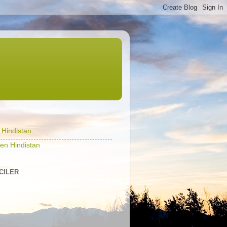
l Hindistan
en Hindistan
ICILER