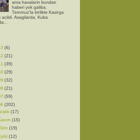
ama havalarin bundan
haberi yok galiba.
Temmuz'la birlikte Kasirga
 acildi. Asagilarda, Kuba
da...
13
(6)
12
(21)
11
(39)
10
(29)
09
(32)
08
(21)
07
(59)
06
(202)
Aralık
(17)
Kasım
(15)
Ekim
(19)
Eylül
(12)