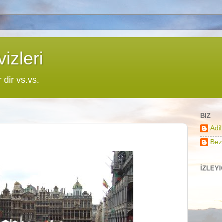
izleri
r dir vs.vs.
BIZ
Adi
Bez
İZLEY