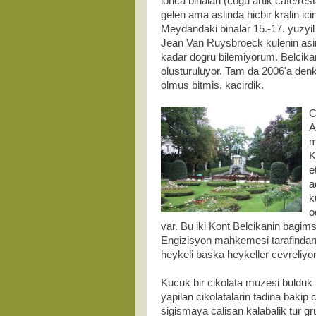
lonca binalari (cogu artik cafe/re
gelen ama aslinda hicbir kralin i
Meydandaki binalar 15.-17. yuzyil
Jean Van Ruysbroeck kulenin asim
kadar dogru bilemiyorum. Belcikani
olusturuluyor. Tam da 2006'a den
olmus bitmis, kacirdik.
C
A
m
K
e
a
k
o
var. Bu iki Kont Belcikanin bagims
Engizisyon mahkemesi tarafindan 
heykeli baska heykeller cevreliyor
Kucuk bir cikolata muzesi bulduk 
yapilan cikolatalarin tadina bakip 
sigismaya calisan kalabalik tur 