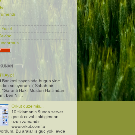
e
te
rumendi
 Yucel
Sevinc
Gungormus
KUNAN
'li Ayip!
i Bankasi sayesinde bugun yine
dan soluyorum :( Sabah bir
, "Garanti Hakli Musteri Hatti'ndan
m, ben Nil...
Orkut duzelmis...
10 tiklamanin 9unda server
gocuk cevabi aldigimdan
uzun zamandir
www.orkut.com 'a
iyordum. Bu aralar is guc yok, evde