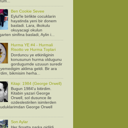
orum...
Ben Cookie Sevee
Eylul'le birlikte cocuklarin
hayatinda yeni bir donem
basladi. Lara, ilkokulu
okuyacagi okulun
arten sinifina basladi, Aylin i...
Hurma YE #4 - Hurmali
Risotto ve Hurma Toplari
Dorduncu ye etkinliginin
konusunun hurma oldugunu
gordugumde uzuuun suredir
yemedigim aklima geldi. Bir ara
rdim, bikmisim herha...
Kitap: 1984 (George Orwell)
Bugun 1984'u bitirdim.
Kitabin yazari George
Orwell, sol dusunce ile
ozdeslestirilen isimlerden
Okuduklarimdan George Orwell
.
Son Aylar
Her firsatta parka gidildi.