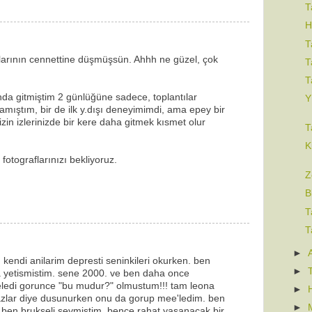
T
H
T
larının cennettine düşmüşsün. Ahhh ne güzel, çok
T
T
nda gitmiştim 2 günlüğüne sadece, toplantılar
Y
amıştım, bir de ilk y.dışı deneyimimdi, ama epey bir
izin izlerinizde bir kere daha gitmek kısmet olur
T
K
fotograflarınızı bekliyoruz.
Z
B
T
T
►
m kendi anilarim depresti seninkileri okurken. ben
►
ya yetismistim. sene 2000. ve ben daha once
veledi gorunce "bu mudur?" olmustum!!! tam leona
►
zlar diye dusunurken onu da gorup mee'ledim. ben
►
 ben brukseli sevmistim. bence rahat yasanacak bir