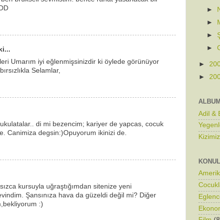
DDD
►
►
►
►
i...
leri Umarım iyi eğlenmişsinizdir ki öylede görünüyor
►
20
bırsızlıkla Selamlar,
►
20
ALBU
Adil &
 cukulatalar.. di mi bezencim; kariyer de yapcas, cocuk
Yegenl
e. Canimiza degsin:)Opuyorum ikinizi de.
Kizimi
KONU
Ameri
Cocukl
sızca kursuyla uğraştığımdan sitenize yeni
evindim. Şansınıza hava da güzeldi değil mi? Diğer
Eglenc
m,bekliyorum :)
Ekono
Film
(8