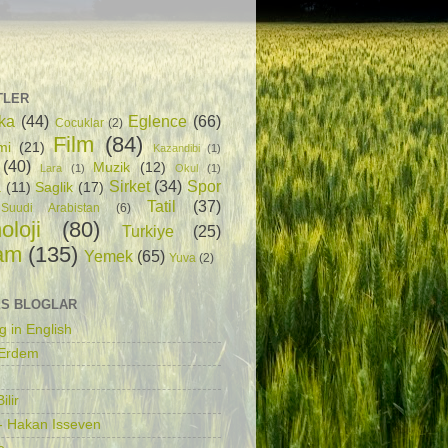
TLER
ka
(44)
Eglence
(66)
Cocuklar
(2)
Film
(84)
mi
(21)
Kazandibi
(1)
(40)
Muzik
(12)
Lara
(1)
Okul
(1)
Sirket
(34)
Spor
a
(11)
Saglik
(17)
Tatil
(37)
Suudi Arabistan
(6)
oloji
(80)
Turkiye
(25)
am
(135)
Yemek
(65)
Yuva
(2)
S BLOGLAR
g in English
 Erdem
ilir
- Hakan Isseven