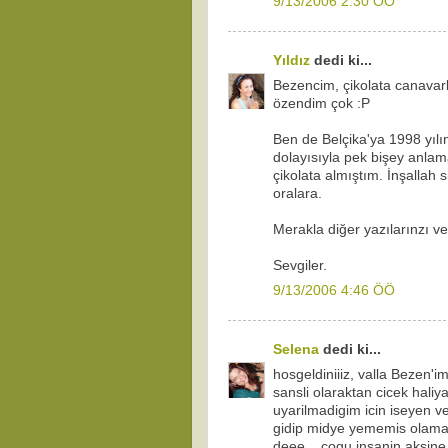
9/13/2006 2:30 ÖÖ
Yıldız
dedi ki...
Bezencim, çikolata canavar
özendim çok :P
Ben de Belçika'ya 1998 yılı
dolayısıyla pek bişey anlam
çikolata almıştım. İnşallah s
oralara.
Merakla diğer yazılarınzı ve 
Sevgiler.
9/13/2006 4:46 ÖÖ
Selena
dedi ki...
hosgeldiniiiz, valla Bezen'i
sansli olaraktan cicek hali
uyarilmadigim icin iseyen 
gidip midye yememis olama
deee... cogu insanin aksine