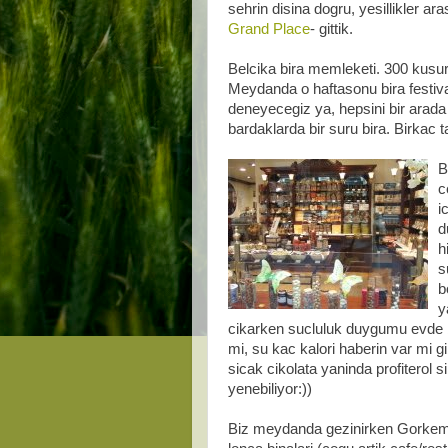
sehrin disina dogru, yesillikler a
Grand Place
- gittik.
Belcika bira memleketi. 300 kusur
Meydanda o haftasonu bira festiv
deneyecegiz ya, hepsini bir arada 
bardaklarda bir suru bira. Birkac 
B
c
i
d
h
s
b
y
cikarken sucluluk duygumu evde b
mi, su kac kalori haberin var mi 
sicak cikolata yaninda profiterol si
yenebiliyor:))
Biz meydanda gezinirken Gorkem de