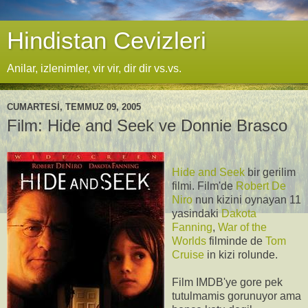
Hindistan Cevizleri
Anilar, izlenimler, vir vir, dir dir vs.vs.
CUMARTESI, TEMMUZ 09, 2005
Film: Hide and Seek ve Donnie Brasco
Hide and Seek
bir gerilim
filmi. Film'de
Robert De
Niro
nun kizini oynayan 11
yasindaki
Dakota
Fanning
,
War of the
Worlds
filminde de
Tom
Cruise
in kizi rolunde.
Film IMDB'ye gore pek
tutulmamis gorunuyor ama