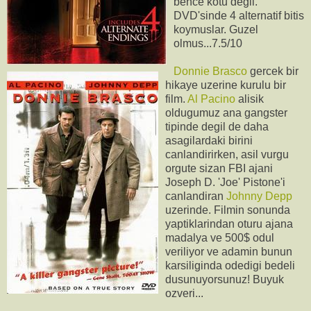
bence kotu degil.
DVD'sinde 4 alternatif bitis
koymuslar. Guzel
olmus...7.5/10
Donnie Brasco
gercek bir
hikaye uzerine kurulu bir
film.
Al Pacino
alisik
oldugumuz ana gangster
tipinde degil de daha
asagilardaki birini
canlandirirken, asil vurgu
orgute sizan FBI ajani
Joseph D. 'Joe' Pistone'i
canlandiran
Johnny Depp
uzerinde. Filmin sonunda
yaptiklarindan oturu ajana
madalya ve 500$ odul
veriliyor ve adamin bunun
karsiliginda odedigi bedeli
dusunuyorsunuz! Buyuk
ozveri...