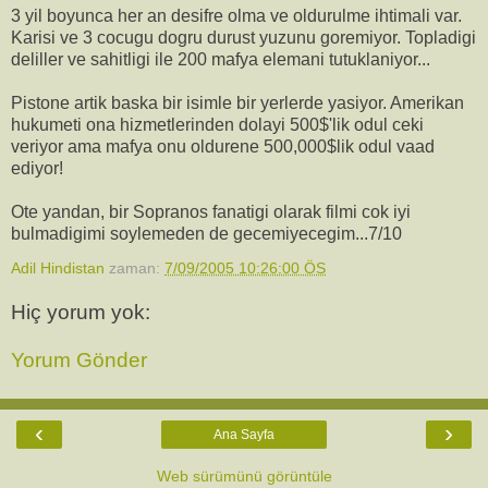
3 yil boyunca her an desifre olma ve oldurulme ihtimali var.
Karisi ve 3 cocugu dogru durust yuzunu goremiyor. Topladigi
deliller ve sahitligi ile 200 mafya elemani tutuklaniyor...
Pistone artik baska bir isimle bir yerlerde yasiyor. Amerikan
hukumeti ona hizmetlerinden dolayi 500$'lik odul ceki
veriyor ama mafya onu oldurene 500,000$lik odul vaad
ediyor!
Ote yandan, bir Sopranos fanatigi olarak filmi cok iyi
bulmadigimi soylemeden de gecemiyecegim...7/10
Adil Hindistan
zaman:
7/09/2005 10:26:00 ÖS
Hiç yorum yok:
Yorum Gönder
‹
›
Ana Sayfa
Web sürümünü görüntüle