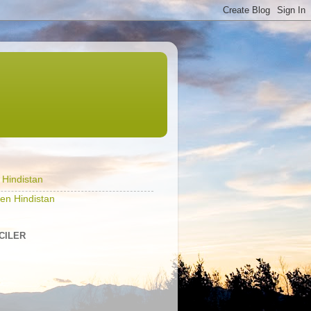
l Hindistan
en Hindistan
ICILER