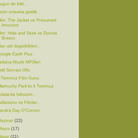
ugun de bitti...
azin ortasina geldik...
ilm: The Jacket ve Presumed
Innocent
ilm: Hide and Seek ve Donnie
Brasco
lan adi degisiklikleri...
oogle Earth Plus
edava Muzik MP3leri
atil Sonrasi Ofis
 Temmuz Film Gunu
llamuchy Park'ta 4 Temmuz
dalarda Isiksizim...
aftasonu ve Filmler...
andra Day O'Connor
Haziran
(22)
Mayıs
(17)
Nisan
(21)