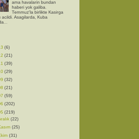
ama havalarin bundan
haberi yok galiba.
Temmuz'la birlikte Kasirga
 acildi. Asagilarda, Kuba
da...
13
(6)
12
(21)
11
(39)
10
(29)
09
(32)
08
(21)
07
(59)
06
(202)
05
(219)
Aralık
(22)
Kasım
(25)
Ekim
(31)