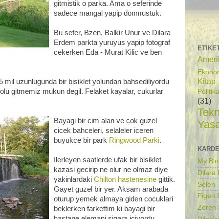
gitmistik o parka. Ama o seferinde
sadece mangal yapip donmustuk.
Bu sefer, Bzen, Balkir Unur ve Dilara
Erdem parkta yuruyus yapip fotograf
ETIKE
cekerken Eda - Murat Kilic ve ben
Ameri
Ekono
Kitap
5 mil uzunlugunda bir bisiklet yolundan bahsediliyordu
yolu gitmemiz mukun degil. Felaket kayalar, cukurlar
Politik
(31)
Tekn
Bayagi bir cim alan ve cok guzel
Yas
cicek bahceleri, selaleler iceren
buyukce bir park
Ringwood Parki
.
KARDE
Ilerleyen saatlerde ufak bir bisiklet
My Blo
kazasi gecirip ne olur ne olmaz diye
Dilara
yakinlardaki
Chilton hastenesine
gittik.
Selen
Gayet guzel bir yer. Aksam arabada
Figen B
oturup yemek almaya giden cocuklari
Zeren 
beklerken farkettim ki bayagi bir
hastane elemani sigara iciyordu.