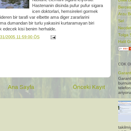
Dilek'c
Hastenanin disinda pufur pufur sigara
Berces
icen doktorlari, hemsireleri gormek
Arzu B
ideren bir tarafi var elbette ama diger zararlarini
Sel
ma dumandan bir turlu yakasini kurtaramayan biri
Necdet
k edecek kisi benim herhalde.
Tolga 
/31/2005 11:59:00 ÖS
Halil 
COK O
Garanti
Garant
burnum
Ana Sayfa
Önceki Kayıt
telefon
ariyoru
takilm