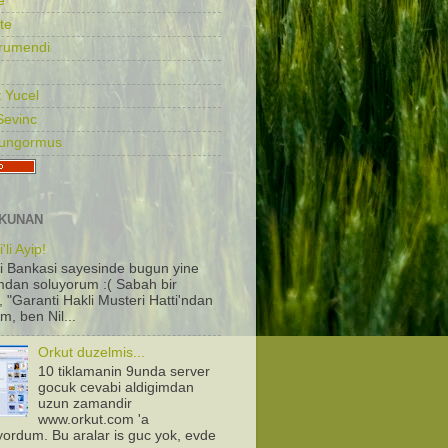
e
te
rumendi
 Yucel
Sevinc
Gungormus
KUNAN
'li Ayip!
i Bankasi sayesinde bugun yine
dan soluyorum :( Sabah bir
, "Garanti Hakli Musteri Hatti'ndan
m, ben Nil...
Orkut duzelmis...
10 tiklamanin 9unda server
gocuk cevabi aldigimdan
uzun zamandir
www.orkut.com 'a
iyordum. Bu aralar is guc yok, evde