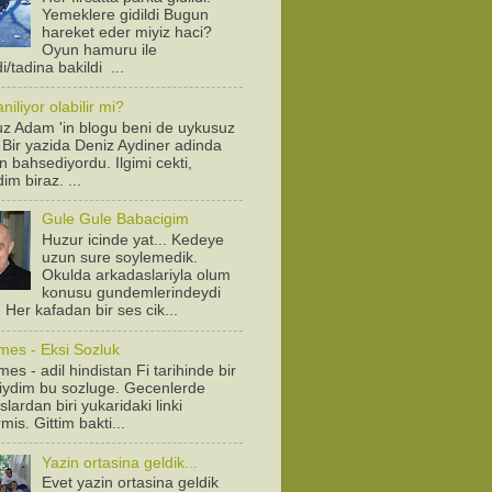
Yemeklere gidildi Bugun
hareket eder miyiz haci?
Oyun hamuru ile
/tadina bakildi ...
iliyor olabilir mi?
z Adam 'in blogu beni de uykusuz
! Bir yazida Deniz Aydiner adinda
n bahsediyordu. Ilgimi cekti,
dim biraz. ...
Gule Gule Babacigim
Huzur icinde yat... Kedeye
uzun sure soylemedik.
Okulda arkadaslariyla olum
konusu gundemlerindeydi
. Her kafadan bir ses cik...
mes - Eksi Sozluk
es - adil hindistan Fi tarihinde bir
diydim bu sozluge. Gecenlerde
lardan biri yukaridaki linki
is. Gittim bakti...
Yazin ortasina geldik...
Evet yazin ortasina geldik