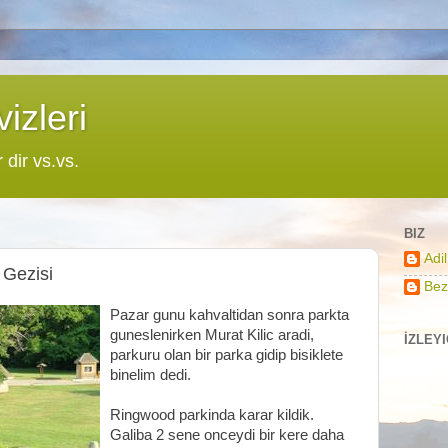
izleri
r dir vs.vs.
BIZ
Adi
 Gezisi
Bez
Pazar gunu kahvaltidan sonra parkta
guneslenirken Murat Kilic aradi,
İZLEY
parkuru olan bir parka gidip bisiklete
binelim dedi.
Ringwood parkinda karar kildik.
Galiba 2 sene onceydi bir kere daha