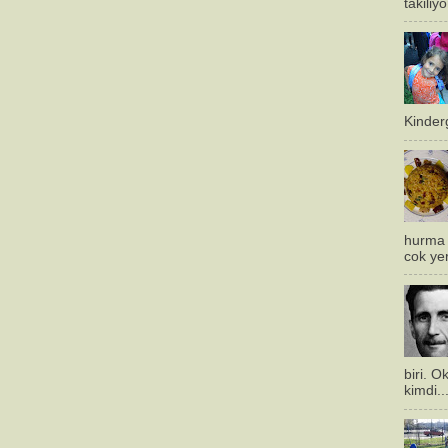
takiliy
Kinderg
hurma 
cok ye
biri. 
kimdi..