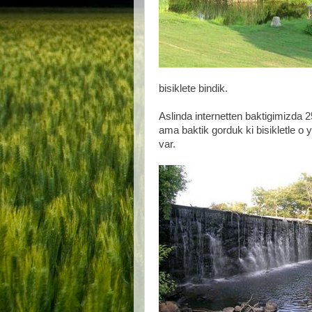
bisiklete bindik.
Aslinda internetten baktigimizda 2
ama baktik gorduk ki bisikletle o 
var.