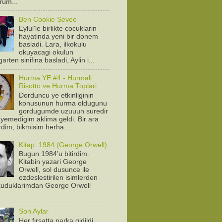
orum...
Ben Cookie Sevee
Eylul'le birlikte cocuklarin
hayatinda yeni bir donem
basladi. Lara, ilkokulu
okuyacagi okulun
arten sinifina basladi, Aylin i...
Hurma YE #4 - Hurmali
Risotto ve Hurma Toplari
Dorduncu ye etkinliginin
konusunun hurma oldugunu
gordugumde uzuuun suredir
yemedigim aklima geldi. Bir ara
rdim, bikmisim herha...
Kitap: 1984 (George Orwell)
Bugun 1984'u bitirdim.
Kitabin yazari George
Orwell, sol dusunce ile
ozdeslestirilen isimlerden
Okuduklarimdan George Orwell
.
Son Aylar
Her firsatta parka gidildi.