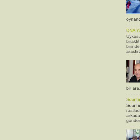
oynandi
DNA Yan
Uykusu
birakti
birinde
arastir
bir ara
SourTi
SourTim
rastla
arkadas
gonderm