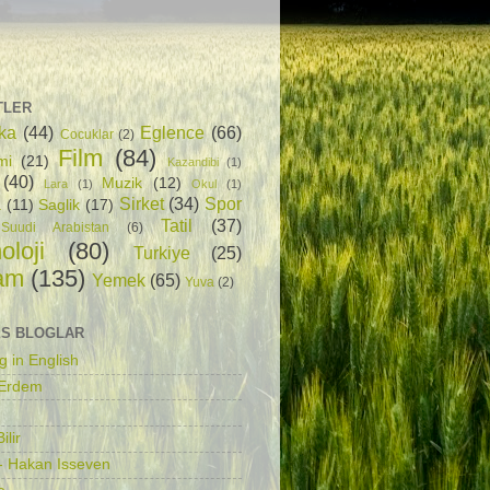
TLER
ka
(44)
Eglence
(66)
Cocuklar
(2)
Film
(84)
mi
(21)
Kazandibi
(1)
(40)
Muzik
(12)
Lara
(1)
Okul
(1)
Sirket
(34)
Spor
a
(11)
Saglik
(17)
Tatil
(37)
Suudi Arabistan
(6)
oloji
(80)
Turkiye
(25)
am
(135)
Yemek
(65)
Yuva
(2)
S BLOGLAR
g in English
 Erdem
ilir
- Hakan Isseven