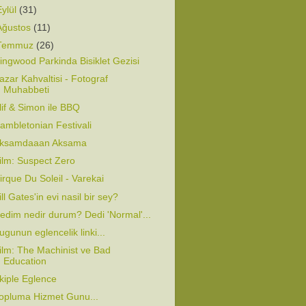
Eylül
(31)
Ağustos
(11)
Temmuz
(26)
ingwood Parkinda Bisiklet Gezisi
azar Kahvaltisi - Fotograf
Muhabbeti
lif & Simon ile BBQ
ambletonian Festivali
ksamdaaan Aksama
ilm: Suspect Zero
irque Du Soleil - Varekai
ill Gates'in evi nasil bir sey?
edim nedir durum? Dedi 'Normal'...
ugunun eglencelik linki...
ilm: The Machinist ve Bad
Education
kiple Eglence
opluma Hizmet Gunu...