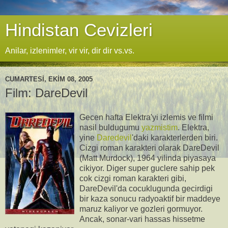
Hindistan Cevizleri
Anilar, izlenimler, vir vir, dir dir vs.vs.
CUMARTESI, EKIM 08, 2005
Film: DareDevil
Gecen hafta Elektra'yi izlemis ve filmi
nasil buldugumu
yazmistim
. Elektra,
yine
Daredevil
'daki karakterlerden biri.
Cizgi roman karakteri olarak DareDevil
(Matt Murdock), 1964 yilinda piyasaya
cikiyor. Diger super guclere sahip pek
cok cizgi roman karakteri gibi,
DareDevil'da cocuklugunda gecirdigi
bir kaza sonucu radyoaktif bir maddeye
maruz kaliyor ve gozleri gormuyor.
Ancak, sonar-vari hassas hissetme