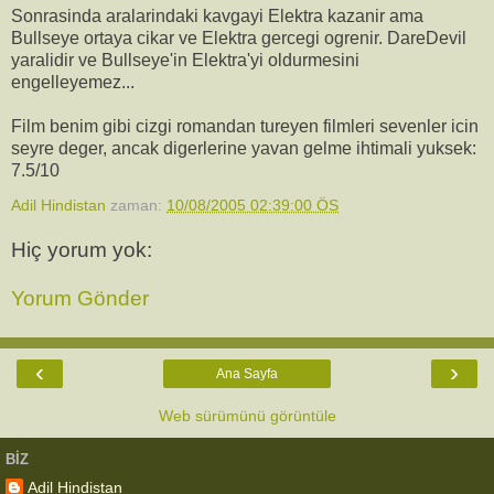
Sonrasinda aralarindaki kavgayi Elektra kazanir ama
Bullseye ortaya cikar ve Elektra gercegi ogrenir. DareDevil
yaralidir ve Bullseye'in Elektra'yi oldurmesini
engelleyemez...
Film benim gibi cizgi romandan tureyen filmleri sevenler icin
seyre deger, ancak digerlerine yavan gelme ihtimali yuksek:
7.5/10
Adil Hindistan
zaman:
10/08/2005 02:39:00 ÖS
Hiç yorum yok:
Yorum Gönder
‹
›
Ana Sayfa
Web sürümünü görüntüle
BIZ
Adil Hindistan