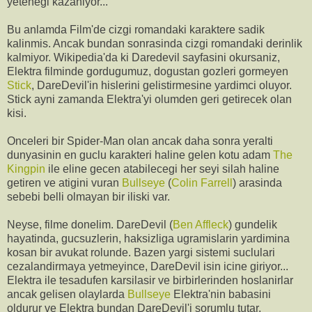
yetenegi kazaniyor...
Bu anlamda Film'de cizgi romandaki karaktere sadik
kalinmis. Ancak bundan sonrasinda cizgi romandaki derinlik
kalmiyor. Wikipedia'da ki Daredevil sayfasini okursaniz,
Elektra filminde gordugumuz, dogustan gozleri gormeyen
Stick
, DareDevil'in hislerini gelistirmesine yardimci oluyor.
Stick ayni zamanda Elektra'yi olumden geri getirecek olan
kisi.
Onceleri bir Spider-Man olan ancak daha sonra yeralti
dunyasinin en guclu karakteri haline gelen kotu adam
The
Kingpin
ile eline gecen atabilecegi her seyi silah haline
getiren ve atigini vuran
Bullseye
(
Colin Farrell
) arasinda
sebebi belli olmayan bir iliski var.
Neyse, filme donelim. DareDevil (
Ben Affleck
) gundelik
hayatinda, gucsuzlerin, haksizliga ugramislarin yardimina
kosan bir avukat rolunde. Bazen yargi sistemi suclulari
cezalandirmaya yetmeyince, DareDevil isin icine giriyor...
Elektra ile tesadufen karsilasir ve birbirlerinden hoslanirlar
ancak gelisen olaylarda
Bullseye
Elektra'nin babasini
oldurur ve Elektra bundan DareDevil'i sorumlu tutar.