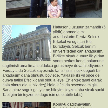
Haftasonu uzuuun zamandir (5
yildir) gormedigim
arkadaslarim Ferda-Selcuk
Erkekol ve ogullari Efe
buradaydi. Selcuk benim
universiteden can arkadasim.
Birlikte okudugumuz ilk yildan
sonra herkes kendi bolumune
dagilmisti ama firsat buldukca gorusmeye devam ediyorduk.
Ferdayla da Selcuk sayesinde tanismistim, cok degerli bir
arkadasim daha olmustu boylece. Yaklasik iki yil once de
dunya tatlisi Efecik dahil oldu aileye. Eh erkek tarafi olarak
hala olmus olduk biz de:)) Hala lafini da sevemedim gitti.
Bana biraz soguk geliyor ne bileyim, teyze daha sicak sanki.
Taptigim bir teyzem oldugu icin de olabilir tabi:)
Konuyu dagitmayalim.