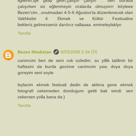
ilgilenin,işe gidip gelin,çalışın çalışın .. ben burada
çalışırken siz eğlenmeyin oralarda olmuyorrr böyleee
Bezen'cim...unutmadan 4-5-6 Ağustos'ta düzenlenecek olan
Vakfıkebir 4. Ekmek ve Kültür Festivaline
bekleriz,gelmezseniz darılırız vallaaaa. emineleylaklyn
Yanıtla
Bezen Hindistan
8/03/2006 5:34 ÖS
canimcim ben de seni cok ozledim, su yillik tatilinin bir
haftasini da burda gecirive canimcim yaw, doya doya
goreyim seni soyle.
leylacim ekmek festivali dedin de aklima gene ekmek
fotografi cekemeden dondugum geldi bak simdi. sen
cekersen yolla bana da:)
Yanıtla