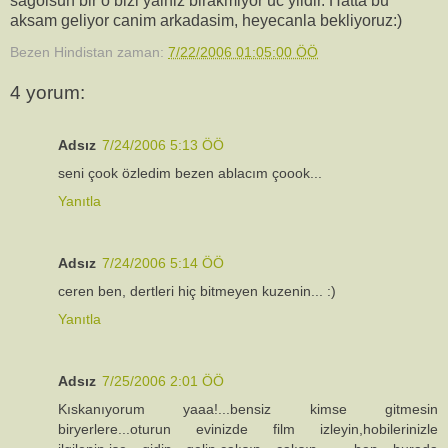
sagolsun bir o bizi yalniz birakmiyor uc yildir. Hatta bu
aksam geliyor canim arkadasim, heyecanla bekliyoruz:)
Bezen Hindistan
zaman:
7/22/2006 01:05:00 ÖÖ
4 yorum:
Adsız
7/24/2006 5:13 ÖÖ
seni çook özledim bezen ablacım çoook...
Yanıtla
Adsız
7/24/2006 5:14 ÖÖ
ceren ben, dertleri hiç bitmeyen kuzenin... :)
Yanıtla
Adsız
7/25/2006 2:01 ÖÖ
Kıskanıyorum yaaa!...bensiz kimse gitmesin
biryerlere...oturun evinizde film izleyin,hobilerinizle