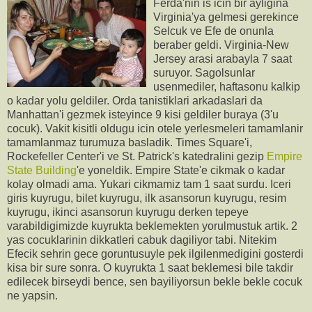
Ferda'nin is icin bir ayligina
Virginia'ya gelmesi gerekince
Selcuk ve Efe de onunla
beraber geldi. Virginia-New
Jersey arasi arabayla 7 saat
suruyor. Sagolsunlar
usenmediler, haftasonu kalkip
o kadar yolu geldiler. Orda tanistiklari arkadaslari da
Manhattan'i gezmek isteyince 9 kisi geldiler buraya (3'u
cocuk). Vakit kisitli oldugu icin otele yerlesmeleri tamamlanir
tamamlanmaz turumuza basladik. Times Square'i,
Rockefeller Center'i ve St. Patrick's katedralini gezip
Empire
State Building
'e yoneldik. Empire State'e cikmak o kadar
kolay olmadi ama. Yukari cikmamiz tam 1 saat surdu. Iceri
giris kuyrugu, bilet kuyrugu, ilk asansorun kuyrugu, resim
kuyrugu, ikinci asansorun kuyrugu derken tepeye
varabildigimizde kuyrukta beklemekten yorulmustuk artik. 2
yas cocuklarinin dikkatleri cabuk dagiliyor tabi. Nitekim
Efecik sehrin gece goruntusuyle pek ilgilenmedigini gosterdi
kisa bir sure sonra. O kuyrukta 1 saat beklemesi bile takdir
edilecek birseydi bence, sen bayiliyorsun bekle bekle cocuk
ne yapsin.