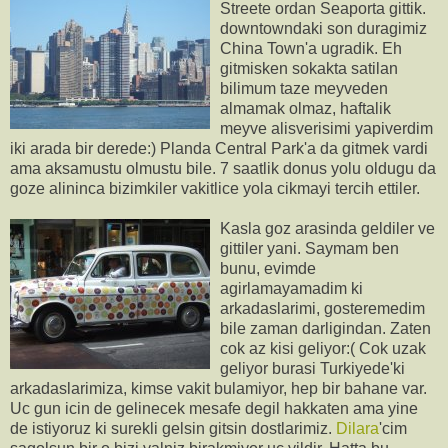
Streete ordan Seaporta gittik.
downtowndaki son duragimiz
China Town'a ugradik. Eh
gitmisken sokakta satilan
bilimum taze meyveden
almamak olmaz, haftalik
meyve alisverisimi yapiverdim
iki arada bir derede:) Planda Central Park'a da gitmek vardi
ama aksamustu olmustu bile. 7 saatlik donus yolu oldugu da
goze alininca bizimkiler vakitlice yola cikmayi tercih ettiler.
Kasla goz arasinda geldiler ve
gittiler yani. Saymam ben
bunu, evimde
agirlamayamadim ki
arkadaslarimi, gosteremedim
bile zaman darligindan. Zaten
cok az kisi geliyor:( Cok uzak
geliyor burasi Turkiyede'ki
arkadaslarimiza, kimse vakit bulamiyor, hep bir bahane var.
Uc gun icin de gelinecek mesafe degil hakkaten ama yine
de istiyoruz ki surekli gelsin gitsin dostlarimiz.
Dilara
'cim