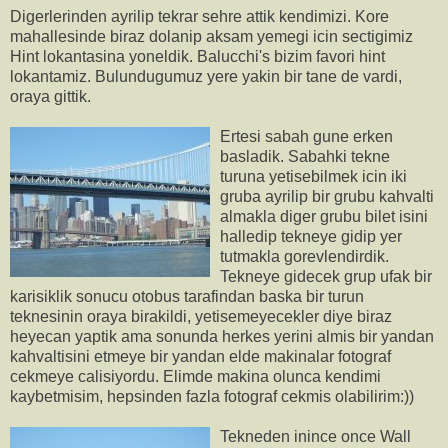
Digerlerinden ayrilip tekrar sehre attik kendimizi. Kore
mahallesinde biraz dolanip aksam yemegi icin sectigimiz
Hint lokantasina yoneldik. Balucchi's bizim favori hint
lokantamiz. Bulundugumuz yere yakin bir tane de vardi,
oraya gittik.
Ertesi sabah gune erken
basladik. Sabahki tekne
turuna yetisebilmek icin iki
gruba ayrilip bir grubu kahvalti
almakla diger grubu bilet isini
halledip tekneye gidip yer
tutmakla gorevlendirdik.
Tekneye gidecek grup ufak bir
karisiklik sonucu otobus tarafindan baska bir turun
teknesinin oraya birakildi, yetisemeyecekler diye biraz
heyecan yaptik ama sonunda herkes yerini almis bir yandan
kahvaltisini etmeye bir yandan elde makinalar fotograf
cekmeye calisiyordu. Elimde makina olunca kendimi
kaybetmisim, hepsinden fazla fotograf cekmis olabilirim:))
Tekneden inince once Wall