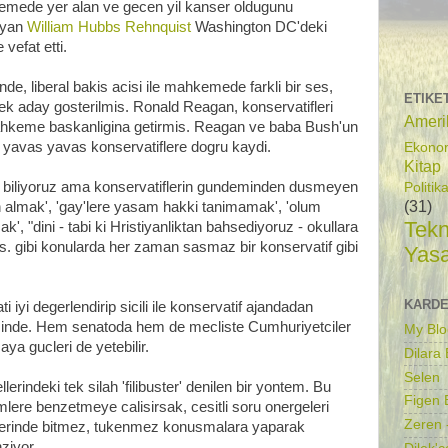
mede yer alan ve gecen yil kanser oldugunu
ayan
William Hubbs Rehnquist
Washington DC'deki
 vefat etti.
e, liberal bakis acisi ile mahkemede farkli bir ses,
ETIKE
erek aday gosterilmis. Ronald Reagan, konservatifleri
Ameri
ahkeme baskanligina getirmis. Reagan ve baba Bush'un
yavas yavas konservatiflere dogru kaydi.
Ekono
Kitap
u biliyoruz ama konservatiflerin gundeminden dusmeyen
Politik
(31)
den almak', 'gay'lere yasam hakki tanimamak', 'olum
Tekn
', "dini - tabi ki Hristiyanliktan bahsediyoruz - okullara
. gibi konularda her zaman sasmaz bir konservatif gibi
Yas
KARDE
i iyi degerlendirip sicili ile konservatif ajandadan
inde. Hem senatoda hem de mecliste Cumhuriyetciler
My Blo
ya gucleri de yetebilir.
Dilara
Selen
lerindeki tek silah 'filibuster' denilen bir yontem. Bu
Figen B
imlere benzetmeye calisirsak, cesitli soru onergeleri
Zeren 
uzerinde bitmez, tukenmez konusmalara yaparak
ziyor.