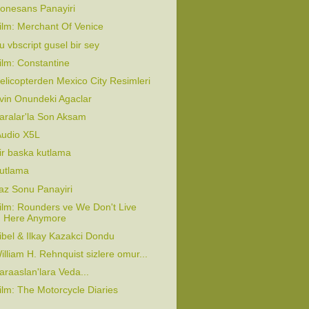
onesans Panayiri
ilm: Merchant Of Venice
u vbscript gusel bir sey
ilm: Constantine
elicopterden Mexico City Resimleri
vin Onundeki Agaclar
aralar'la Son Aksam
Audio X5L
ir baska kutlama
utlama
az Sonu Panayiri
ilm: Rounders ve We Don't Live
Here Anymore
ibel & Ilkay Kazakci Dondu
illiam H. Rehnquist sizlere omur...
araaslan'lara Veda...
ilm: The Motorcycle Diaries