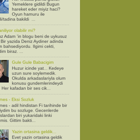
Yemeklere gidildi Bugun
hareket eder miyiz haci?
Oyun hamuru ile
/tadina bakildi ...
iliyor olabilir mi?
z Adam 'in blogu beni de uykusuz
! Bir yazida Deniz Aydiner adinda
n bahsediyordu. Ilgimi cekti,
dim biraz. ...
Gule Gule Babacigim
Huzur icinde yat... Kedeye
uzun sure soylemedik.
Okulda arkadaslariyla olum
konusu gundemlerindeydi
. Her kafadan bir ses cik...
mes - Eksi Sozluk
es - adil hindistan Fi tarihinde bir
diydim bu sozluge. Gecenlerde
lardan biri yukaridaki linki
is. Gittim bakti...
Yazin ortasina geldik...
Evet yazin ortasina geldik