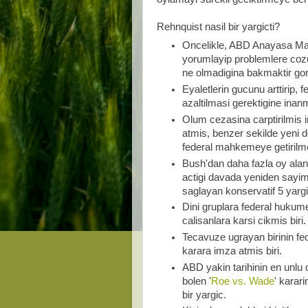
Rehnquist nasil bir yargicti?
Oncelikle, ABD Anayasa Mah
yorumlayip problemlere coz
ne olmadigina bakmaktir gor
Eyaletlerin gucunu arttirip, 
azaltilmasi gerektigine inan
Olum cezasina carptirilmis i
atmis, benzer sekilde yeni 
federal mahkemeye getirilmes
Bush'dan daha fazla oy alan 
actigi davada yeniden sayi
saglayan konservatif 5 yargic
Dini gruplara federal hukum
calisanlara karsi cikmis biri.
Tecavuze ugrayan birinin f
karara imza atmis biri.
ABD yakin tarihinin en unlu
bolen '
Roe vs. Wade
' karar
bir yargic.