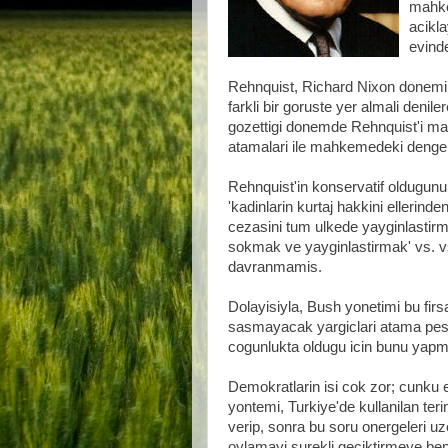
mahke
acikl
evinde
Rehnquist, Richard Nixon donemind
farkli bir goruste yer almali denil
gozettigi donemde Rehnquist'i m
atamalari ile mahkemedeki denge 
Rehnquist'in konservatif oldugun
'kadinlarin kurtaj hakkini ellerin
cezasini tum ulkede yayginlastirmak
sokmak ve yayginlastirmak' vs. vs
davranmamis.
Dolayisiyla, Bush yonetimi bu firsat
sasmayacak yargiclari atama pes
cogunlukta oldugu icin bunu yapma
Demokratlarin isi cok zor; cunku el
yontemi, Turkiye'de kullanilan ter
verip, sonra bu soru onergeleri 
oylamayi surekli geciktirmeye ben