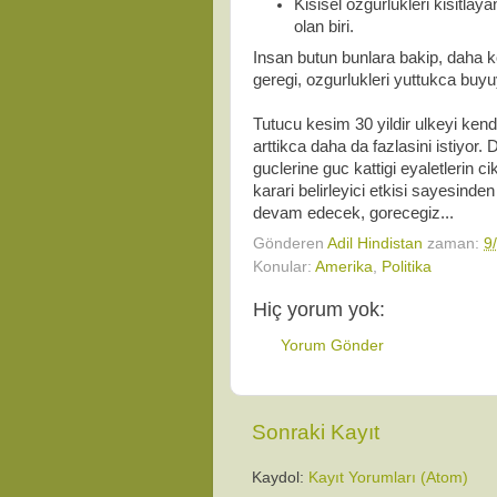
Kisisel ozgurlukleri kisitlay
olan biri.
Insan butun bunlara bakip, daha kot
geregi, ozgurlukleri yuttukca buy
Tutucu kesim 30 yildir ulkeyi ke
arttikca daha da fazlasini istiyor
guclerine guc kattigi eyaletlerin 
karari belirleyici etkisi sayesind
devam edecek, gorecegiz...
Gönderen
Adil Hindistan
zaman:
9
Konular:
Amerika
,
Politika
Hiç yorum yok:
Yorum Gönder
Sonraki Kayıt
Kaydol:
Kayıt Yorumları (Atom)