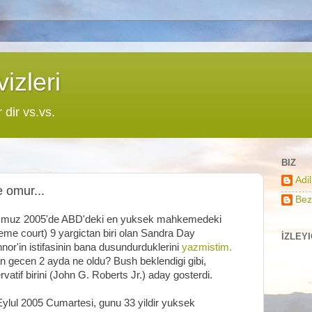
izleri
r dir vs.vs.
BIZ
Adi
e omur...
Bez
muz 2005'de ABD'deki en yuksek mahkemedeki
eme court) 9 yargictan biri olan Sandra Day
İZLEY
nor'in istifasinin bana dusundurduklerini
yazmistim.
n gecen 2 ayda ne oldu? Bush beklendigi gibi,
vatif birini (
John G. Roberts Jr.)
aday gosterdi.
Eylul 2005 Cumartesi, gunu 33 yildir yuksek