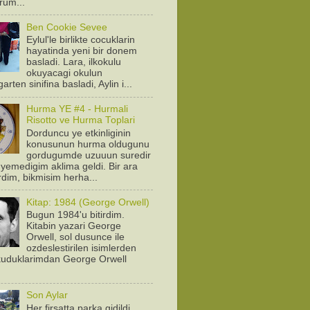
orum...
Ben Cookie Sevee
Eylul'le birlikte cocuklarin
hayatinda yeni bir donem
basladi. Lara, ilkokulu
okuyacagi okulun
arten sinifina basladi, Aylin i...
Hurma YE #4 - Hurmali
Risotto ve Hurma Toplari
Dorduncu ye etkinliginin
konusunun hurma oldugunu
gordugumde uzuuun suredir
yemedigim aklima geldi. Bir ara
rdim, bikmisim herha...
Kitap: 1984 (George Orwell)
Bugun 1984'u bitirdim.
Kitabin yazari George
Orwell, sol dusunce ile
ozdeslestirilen isimlerden
Okuduklarimdan George Orwell
.
Son Aylar
Her firsatta parka gidildi.