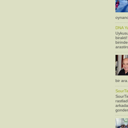
oynandi
DNA Yan
Uykusu
birakti
birinde
arastir
bir ara
SourTi
SourTim
rastla
arkadas
gonderm