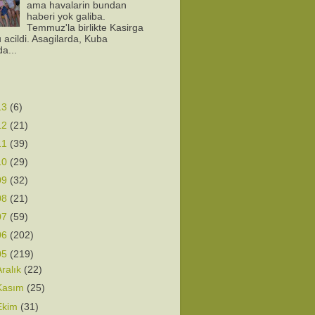
ama havalarin bundan
haberi yok galiba.
Temmuz'la birlikte Kasirga
 acildi. Asagilarda, Kuba
da...
13
(6)
12
(21)
11
(39)
10
(29)
09
(32)
08
(21)
07
(59)
06
(202)
05
(219)
Aralık
(22)
Kasım
(25)
Ekim
(31)