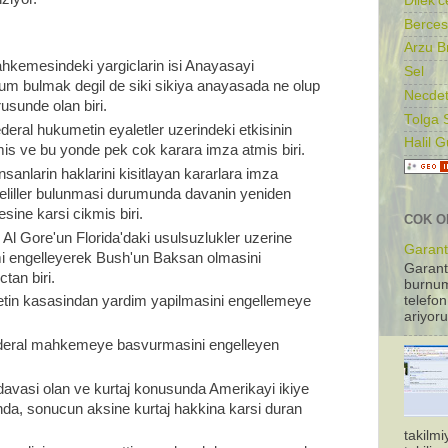
Dilek'c
Berces
Arzu B
kemesindeki yargiclarin isi Anayasayi
Sel
um bulmak degil de siki sikiya anayasada ne olup
Necdet
usunde olan biri.
Tolga 
federal hukumetin eyaletler uzerindeki etkisinin
Halil 
mis ve bu yonde pek cok karara imza atmis biri.
nsanlarin haklarini kisitlayan kararlara imza
deliller bulunmasi durumunda davanin yeniden
ine karsi cikmis biri.
COK O
Al Gore'un Florida'daki usulsuzlukler uzerine
Garanti
mi engelleyerek Bush'un Baksan olmasini
Garant
tan biri.
burnum
telefon
etin kasasindan yardim yapilmasini engellemeye
ariyoru
ederal mahkemeye basvurmasini engelleyen
 davasi olan ve kurtaj konusunda Amerikayi ikiye
inda, sonucun aksine kurtaj hakkina karsi duran
takilm