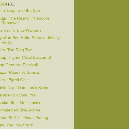
Eylül
(31)
ilm: Empire of the Sun
itap: The Rise Of Theodore
Roosevelt
isiklet Turu ve Walmart
ylul'un Son Hafta Sonu ve Infinity
FX-35
ilm: The Ring Two
itap: Higher (Neal Bascomb)
an Gennaro Festivali
azar Ritueli ve Sonrasi
ilm : Egreti Gelin
in'e Niyet Dominos'a Kismet
embelligin Sonu Yok
Audio X5L - Ilk Izlenimler
oogle'dan Blog Arama
lma YE # 2 - Elmali Puding
ew York New York