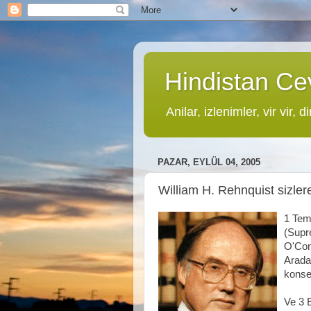
Hindistan Cev
Anilar, izlenimler, vir vir, di
PAZAR, EYLÜL 04, 2005
William H. Rehnquist sizler
1 Tem
(Supr
O'Con
Arada
konser
Ve 3 