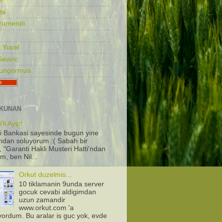
e
te
rumendi
 Yucel
Sevinc
Gungormus
KUNAN
'li Ayip!
i Bankasi sayesinde bugun yine
dan soluyorum :( Sabah bir
, "Garanti Hakli Musteri Hatti'ndan
m, ben Nil...
Orkut duzelmis...
10 tiklamanin 9unda server
gocuk cevabi aldigimdan
uzun zamandir
www.orkut.com 'a
iyordum. Bu aralar is guc yok, evde