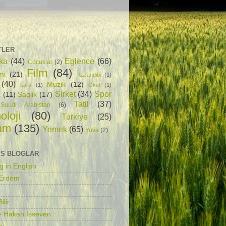
TLER
ka
(44)
Eglence
(66)
Cocuklar
(2)
Film
(84)
mi
(21)
Kazandibi
(1)
(40)
Muzik
(12)
Lara
(1)
Okul
(1)
Sirket
(34)
Spor
a
(11)
Saglik
(17)
Tatil
(37)
Suudi Arabistan
(6)
oloji
(80)
Turkiye
(25)
am
(135)
Yemek
(65)
Yuva
(2)
S BLOGLAR
g in English
 Erdem
ilir
- Hakan Isseven