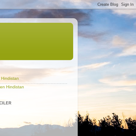
l Hindistan
en Hindistan
ICILER