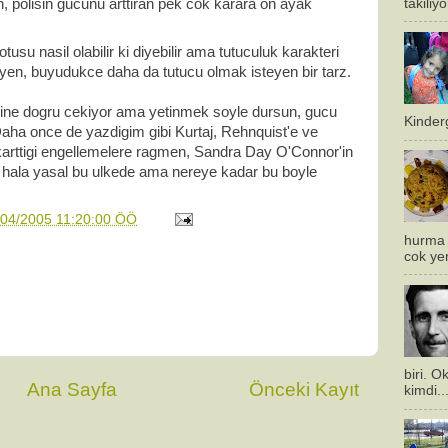
takiliy
an, polisin gucunu arttiran pek cok karara on ayak
usu nasil olabilir ki diyebilir ama tutuculuk karakteri
uyen, buyudukce daha da tutucu olmak isteyen bir tarz.
ndine dogru cekiyor ama yetinmek soyle dursun, gucu
Kinderg
. Daha once de yazdigim gibi Kurtaj, Rehnquist'e ve
cikarttigi engellemelere ragmen, Sandra Day O'Connor'in
en hala yasal bu ulkede ama nereye kadar bu boyle
/04/2005 11:20:00 ÖÖ
hurma 
cok ye
biri. 
Ana Sayfa
Önceki Kayıt
kimdi..